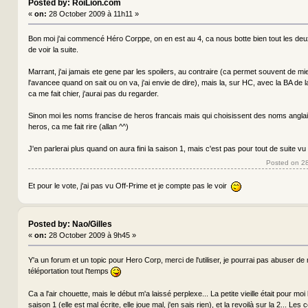
Posted by: RoiLion.com
«
on:
28 October 2009 à 11h11 »
Bon moi j'ai commencé Héro Corppe, on en est au 4, ca nous botte bien tout les deux, 
de voir la suite.
Marrant, j'ai jamais ete gene par les spoilers, au contraire (ca permet souvent de m
l'avancee quand on sait ou on va, j'ai envie de dire), mais la, sur HC, avec la BA de l
ca me fait chier, j'aurai pas du regarder.
Sinon moi les noms francise de heros francais mais qui choisissent des noms anglai
heros, ca me fait rire (allan ^^)
J'en parlerai plus quand on aura fini la saison 1, mais c'est pas pour tout de suite vu
Posted on 2
Et pour le vote, j'ai pas vu Off-Prime et je compte pas le voir
Posted by: Nao/Gilles
«
on:
28 October 2009 à 9h45 »
Y'a un forum et un topic pour Hero Corp, merci de l'utiliser, je pourrai pas abuser d
téléportation tout l'temps
Ca a l'air chouette, mais le début m'a laissé perplexe... La petite vieille était pour moi
saison 1 (elle est mal écrite, elle joue mal, j'en sais rien), et la revoilà sur la 2... Les