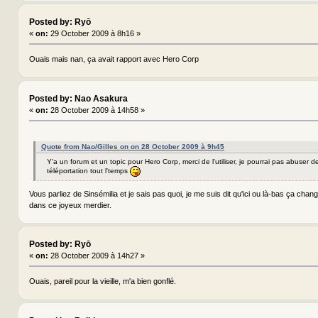
Posted by: Ryō
«
on:
29 October 2009 à 8h16 »
Ouais mais nan, ça avait rapport avec Hero Corp
Posted by: Nao Asakura
«
on:
28 October 2009 à 14h58 »
Quote from Nao/Gilles on on 28 October 2009 à 9h45
Y'a un forum et un topic pour Hero Corp, merci de l'utiliser, je pourrai pas abuser 
téléportation tout l'temps
Vous parliez de Sinsémilia et je sais pas quoi, je me suis dit qu'ici ou là-bas ça cha
dans ce joyeux merdier.
Posted by: Ryō
«
on:
28 October 2009 à 14h27 »
Ouais, pareil pour la vieille, m'a bien gonflé.