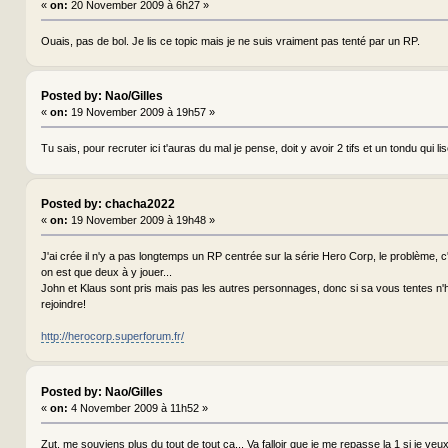
«
on:
20 November 2009 à 6h27 »
Ouais, pas de bol. Je lis ce topic mais je ne suis vraiment pas tenté par un RP.
Posted by: Nao/Gilles
«
on:
19 November 2009 à 19h57 »
Tu sais, pour recruter ici t'auras du mal je pense, doit y avoir 2 tifs et un tondu qui lis
Posted by: chacha2022
«
on:
19 November 2009 à 19h48 »
J'ai crée il n'y a pas longtemps un RP centrée sur la série Hero Corp, le problème, c'
on est que deux à y jouer...
John et Klaus sont pris mais pas les autres personnages, donc si sa vous tentes n'
rejoindre!
http://herocorp.superforum.fr/
Posted by: Nao/Gilles
«
on:
4 November 2009 à 11h52 »
Zut, me souviens plus du tout de tout ça... Va falloir que je me repasse la 1 si je veux