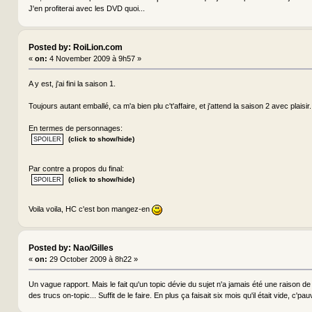
J'en profiterai avec les DVD quoi...
Posted by: RoiLion.com
«
on:
4 November 2009 à 9h57 »
A y est, j'ai fini la saison 1.
Toujours autant emballé, ca m'a bien plu c't'affaire, et j'attend la saison 2 avec plaisir.
En termes de personnages:
(click to show/hide)
Par contre a propos du final:
(click to show/hide)
Voila voila, HC c'est bon mangez-en
Posted by: Nao/Gilles
«
on:
29 October 2009 à 8h22 »
Un vague rapport. Mais le fait qu'un topic dévie du sujet n'a jamais été une raison de 
des trucs on-topic... Suffit de le faire. En plus ça faisait six mois qu'il était vide, c'pauv