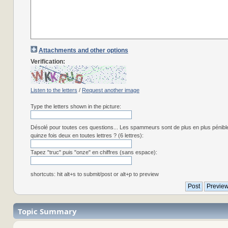
Attachments and other options
Verification:
Listen to the letters
/
Request another image
Type the letters shown in the picture:
Désolé pour toutes ces questions... Les spammeurs sont de plus en plus pénibl
quinze fois deux en toutes lettres ? (6 lettres):
Tapez "truc" puis "onze" en chiffres (sans espace):
shortcuts: hit alt+s to submit/post or alt+p to preview
Topic Summary