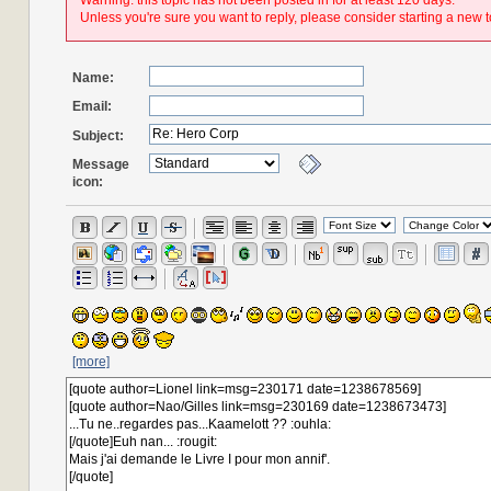
Warning: this topic has not been posted in for at least 120 days.
Unless you're sure you want to reply, please consider starting a new t
Name:
Email:
Subject:
Message
icon:
[more]