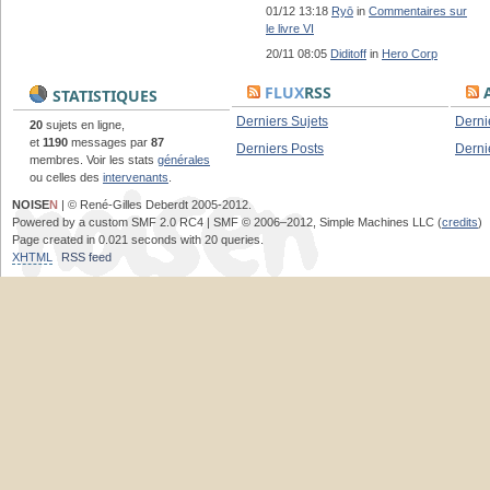
01/12 13:18
Ryō
in
Commentaires sur
le livre VI
20/11 08:05
Diditoff
in
Hero Corp
FLUX
RSS
A
STATISTIQUES
Derniers Sujets
Derni
20
sujets en ligne,
et
1190
messages par
87
Derniers Posts
Derni
membres. Voir les stats
générales
ou celles des
intervenants
.
NOISE
N
| © René-Gilles Deberdt 2005-2012.
Powered by a custom SMF 2.0 RC4 | SMF © 2006–2012, Simple Machines LLC (
credits
)
Page created in 0.021 seconds with 20 queries.
XHTML
RSS feed