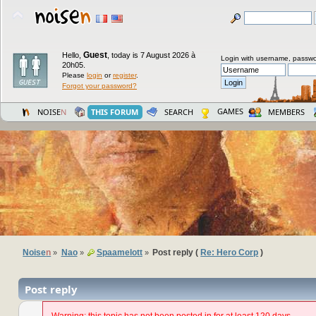
Guest
Hello,
,
today is 7 August 2026 à
Login with username, passwo
20h05.
Please
login
or
register
.
Forgot your password?
GAMES
NOISE
N
THIS FORUM
SEARCH
MEMBERS
Noise
n
Nao
Spaamelott
Post reply (
Re: Hero Corp
)
»
»
»
Post reply