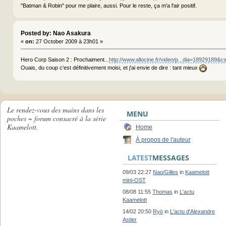
"Batman & Robin" pour me plaire, aussi. Pour le reste, ça m'a l'air positif.
Posted by: Nao Asakura
«
on:
27 October 2009 à 23h01 »
Hero Corp Saison 2 : Prochaiment...
http://www.allocine.fr/video/p...dia=18929189&c
Ouais, du coup c'est définitivement moisi, et j'ai envie de dire : tant mieux
Le rendez-vous des mains dans les
MENU
poches ~ forum consacré à la série
Kaamelott.
Home
À propos de l'auteur
LATEST
MESSAGES
09/03 22:27
Nao/Gilles
in
Kaamelott
mini-OST
08/08 11:55
Thomas
in
L'actu
Kaamelott
14/02 20:50
Ryō
in
L'actu d'Alexandre
Astier