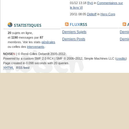
01/12 13:18
Ryō
in
Commentaires sur
le livre VI
20/11 08:05
Diditoff
in
Hero Corp
FLUX
RSS
A
STATISTIQUES
Derniers Sujets
Derni
20
sujets en ligne,
et
1190
messages par
87
Derniers Posts
Derni
membres. Voir les stats
générales
ou celles des
intervenants
.
NOISE
N
| © René-Gilles Deberdt 2005-2012.
Powered by a custom SMF 2.0 RC4 | SMF © 2006–2012, Simple Machines LLC (
credits
)
Page created in 0.098 seconds with 20 queries.
XHTML
RSS feed