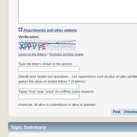
Attachments and other options
Verification:
Listen to the letters
/
Request another image
Type the letters shown in the picture:
Désolé pour toutes ces questions... Les spammeurs sont de plus en plus pénibl
quinze fois deux en toutes lettres ? (6 lettres):
Tapez "truc" puis "onze" en chiffres (sans espace):
shortcuts: hit alt+s to submit/post or alt+p to preview
Topic Summary