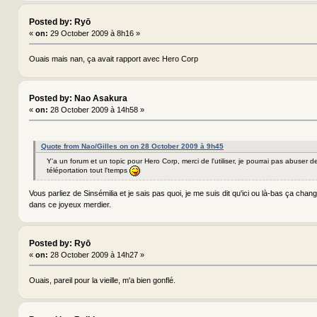
Posted by: Ryō
«
on:
29 October 2009 à 8h16 »
Ouais mais nan, ça avait rapport avec Hero Corp
Posted by: Nao Asakura
«
on:
28 October 2009 à 14h58 »
Quote from Nao/Gilles on on 28 October 2009 à 9h45
Y'a un forum et un topic pour Hero Corp, merci de l'utiliser, je pourrai pas abuser 
téléportation tout l'temps
Vous parliez de Sinsémilia et je sais pas quoi, je me suis dit qu'ici ou là-bas ça cha
dans ce joyeux merdier.
Posted by: Ryō
«
on:
28 October 2009 à 14h27 »
Ouais, pareil pour la vieille, m'a bien gonflé.