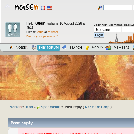
Guest
Hello,
,
today is 10 August 2026 à
Login with username, passwo
4h13.
Please
login
or
register
.
Forgot your password?
GAMES
NOISE
N
THIS FORUM
SEARCH
MEMBERS
Noise
n
Nao
Spaamelott
Post reply (
Re: Hero Corp
)
»
»
»
Post reply