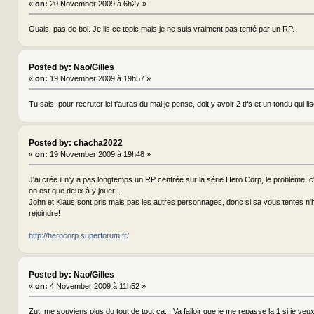
«
on:
20 November 2009 à 6h27 »
Ouais, pas de bol. Je lis ce topic mais je ne suis vraiment pas tenté par un RP.
Posted by: Nao/Gilles
«
on:
19 November 2009 à 19h57 »
Tu sais, pour recruter ici t'auras du mal je pense, doit y avoir 2 tifs et un tondu qui lis
Posted by: chacha2022
«
on:
19 November 2009 à 19h48 »
J'ai crée il n'y a pas longtemps un RP centrée sur la série Hero Corp, le problème, c'
on est que deux à y jouer...
John et Klaus sont pris mais pas les autres personnages, donc si sa vous tentes n'
rejoindre!
http://herocorp.superforum.fr/
Posted by: Nao/Gilles
«
on:
4 November 2009 à 11h52 »
Zut, me souviens plus du tout de tout ça... Va falloir que je me repasse la 1 si je veux