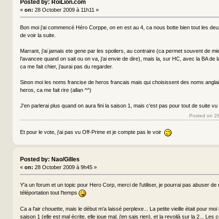
Posted by: RoiLion.com
«
on:
28 October 2009 à 11h11 »
Bon moi j'ai commencé Héro Corppe, on en est au 4, ca nous botte bien tout les deux, 
de voir la suite.
Marrant, j'ai jamais ete gene par les spoilers, au contraire (ca permet souvent de m
l'avancee quand on sait ou on va, j'ai envie de dire), mais la, sur HC, avec la BA de l
ca me fait chier, j'aurai pas du regarder.
Sinon moi les noms francise de heros francais mais qui choisissent des noms anglai
heros, ca me fait rire (allan ^^)
J'en parlerai plus quand on aura fini la saison 1, mais c'est pas pour tout de suite vu
Posted on 2
Et pour le vote, j'ai pas vu Off-Prime et je compte pas le voir
Posted by: Nao/Gilles
«
on:
28 October 2009 à 9h45 »
Y'a un forum et un topic pour Hero Corp, merci de l'utiliser, je pourrai pas abuser d
téléportation tout l'temps
Ca a l'air chouette, mais le début m'a laissé perplexe... La petite vieille était pour moi
saison 1 (elle est mal écrite, elle joue mal, j'en sais rien), et la revoilà sur la 2... Les