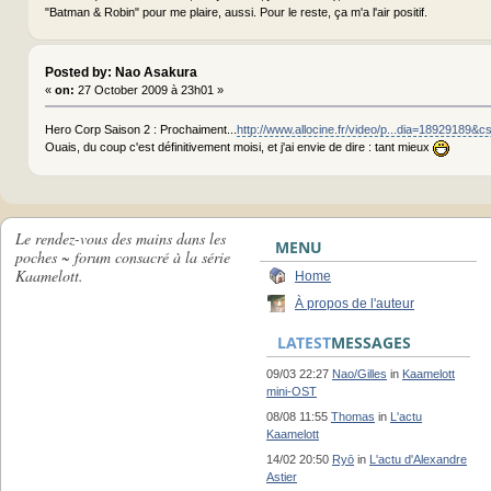
"Batman & Robin" pour me plaire, aussi. Pour le reste, ça m'a l'air positif.
Posted by: Nao Asakura
«
on:
27 October 2009 à 23h01 »
Hero Corp Saison 2 : Prochaiment...
http://www.allocine.fr/video/p...dia=18929189&c
Ouais, du coup c'est définitivement moisi, et j'ai envie de dire : tant mieux
Le rendez-vous des mains dans les
MENU
poches ~ forum consacré à la série
Kaamelott.
Home
À propos de l'auteur
LATEST
MESSAGES
09/03 22:27
Nao/Gilles
in
Kaamelott
mini-OST
08/08 11:55
Thomas
in
L'actu
Kaamelott
14/02 20:50
Ryō
in
L'actu d'Alexandre
Astier