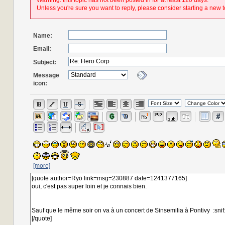
Warning: this topic has not been posted in for at least 120 days.
Unless you're sure you want to reply, please consider starting a new t
Name:
Email:
Subject:
Message
icon:
[more]