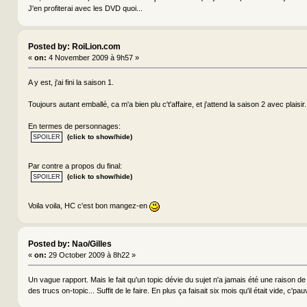
J'en profiterai avec les DVD quoi...
Posted by: RoiLion.com
«
on:
4 November 2009 à 9h57 »
A y est, j'ai fini la saison 1.
Toujours autant emballé, ca m'a bien plu c't'affaire, et j'attend la saison 2 avec plaisir.
En termes de personnages:
(click to show/hide)
Par contre a propos du final:
(click to show/hide)
Voila voila, HC c'est bon mangez-en
Posted by: Nao/Gilles
«
on:
29 October 2009 à 8h22 »
Un vague rapport. Mais le fait qu'un topic dévie du sujet n'a jamais été une raison de 
des trucs on-topic... Suffit de le faire. En plus ça faisait six mois qu'il était vide, c'pauv