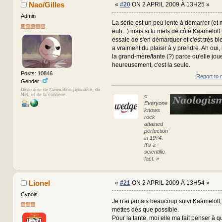
Nao/Gilles
«
#20
ON 2 APRIL 2009 À 13H25 »
Admin
La série est un peu lente à démarrer (et
euh...) mais si tu mets de côté Kaamelott
essaie de s'en démarquer et c'est très bi
a vraiment du plaisir à y prendre. Ah oui, i
la grand-mère/tante (?) parce qu'elle jo
heureusement, c'est la seule.
Posts: 10846
Report to 
Gender:
Dinosaure de l'animation japonaise, du
Net, et de la connerie.
«
Everyone
knows
rock
attained
perfection
in 1974.
It's a
scientific
fact. »
Lionel
«
#21
ON 2 APRIL 2009 À 13H54 »
Cynois
Je n'ai jamais beaucoup suivi Kaamelott, i
mettes dès que possible.
Pour la tante, moi elle ma fait penser à 