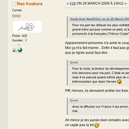
Nao Asakura
«
#18
ON 28 MARCH 2009 À 23H11 »
Cynois
Quote from Nao/Gilles on on 28 March 20
Pour ma part les défauts les plus rédhibit
grand-mère qui joue comme un pied, et l
prononcés à la française ("Héros Corpe",
Posts: 426
Gender:
Apparemment personne n'a aimé le coup
..... {*}
Moi ça m'a fait marrer... Enfin il faut pas
que je rigole aussi faut dire.
Quote
Pour le reste, la lenteur du développemen
très bienvenu pour ma part. C'était un pe
mais il se passait quand même plus de 
intéressantes que dans Heroes
Pfff, Heroes, ils devraient arrêter les frais.
Quote
Avec la diffusion sur France 4 qui arrive,
mal.
Ah mince je les aurais bien rematés avec
on capte pas la tnt
"