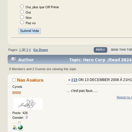
Oui, plus que Off Prime
Oui
Non
Pas vu
Pages:
1
[
2
]
3
4
Go Down
REPLY
SEND THIS TOP
Author
Topic: Hero Corp (Read 3824
0 Members and 2 Guests are viewing this topic.
Nao Asakura
«
#15
ON 13 DECEMBER 2008 À 21H1
Cynois
.... c'est pas faux......
Report to 
Posts: 426
Gender:
..... {*}