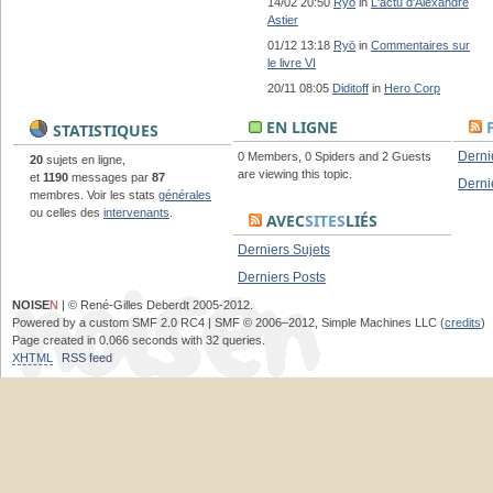
14/02 20:50
Ryō
in
L'actu d'Alexandre
Astier
01/12 13:18
Ryō
in
Commentaires sur
le livre VI
20/11 08:05
Diditoff
in
Hero Corp
EN LIGNE
STATISTIQUES
Derni
0 Members, 0 Spiders and 2 Guests
20
sujets en ligne,
are viewing this topic.
et
1190
messages par
87
Derni
membres. Voir les stats
générales
ou celles des
intervenants
.
AVEC
SITES
LIÉS
Derniers Sujets
Derniers Posts
NOISE
N
| © René-Gilles Deberdt 2005-2012.
Powered by a custom SMF 2.0 RC4 | SMF © 2006–2012, Simple Machines LLC (
credits
)
Page created in 0.066 seconds with 32 queries.
XHTML
RSS feed