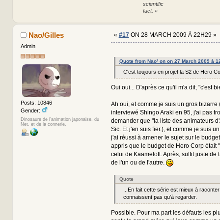
scientific
fact. »
Nao/Gilles
«
#17
ON 28 MARCH 2009 À 22H29 »
Admin
Quote from Nao² on on 27 March 2009 à 1
C'est toujours en projet la S2 de Hero C
Oui oui... D'après ce qu'il m'a dit, "c'est bi
Posts: 10846
Ah oui, et comme je suis un gros bizarre 
Gender:
interviewé Shingo Araki en 95, j'ai pas tr
Dinosaure de l'animation japonaise, du
demander que "la liste des animateurs d'
Net, et de la connerie.
Sic. Et j'en suis fier.), et comme je suis u
j'ai réussi à amener le sujet sur le budg
appris que le budget de Hero Corp était "s
celui de Kaamelott. Après, suffit juste de t
de l'un ou de l'autre.
Quote
...En fait cette série est mieux à raconte
connaissent pas qu'à regarder.
Possible. Pour ma part les défauts les plu