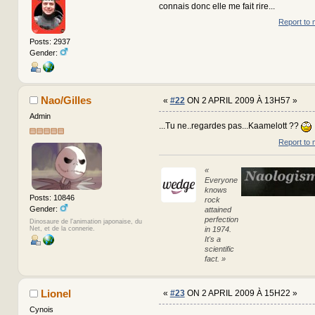
connais donc elle me fait rire...
Report to 
Posts: 2937
Gender:
Nao/Gilles
«
#22
ON 2 APRIL 2009 À 13H57 »
Admin
...Tu ne..regardes pas...Kaamelott ??
Report to 
«
Everyone
knows
Posts: 10846
rock
Gender:
attained
perfection
Dinosaure de l'animation japonaise, du
Net, et de la connerie.
in 1974.
It's a
scientific
fact. »
Lionel
«
#23
ON 2 APRIL 2009 À 15H22 »
Cynois