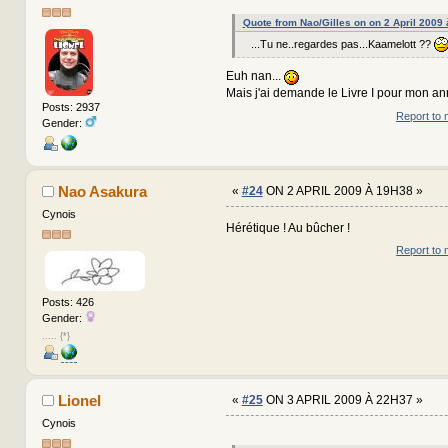
Quote from Nao/Gilles on on 2 April 2009
...Tu ne..regardes pas...Kaamelott ??
Euh nan...
Mais j'ai demande le Livre I pour mon anni
Posts: 2937
Report to 
Gender:
Nao Asakura
«
#24
ON 2 APRIL 2009 À 19H38 »
Cynois
Hérétique ! Au bûcher !
Report to 
Posts: 426
Gender:
..... {*}
Lionel
«
#25
ON 3 APRIL 2009 À 22H37 »
Cynois