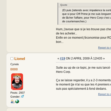
Quote
(Et puis j'attends avec impatience la so
que si pour Off Prime je me suis longuem
de lâcher l'affaire, pour Hero Corp c'est 
de courtemanches.)
Hum, j'avoue que si je les trouve pas che
de les acheter...
Enfin en ce moment j'économise pour R
bon...
Report to 
Lionel
«
#19
ON 2 APRIL 2009 À 12H35 »
Cynois
Suite au up de ce topic, je me suis lancé
Hero Corp.
Ça se laisse regarder, il y a 2-3 moment
le moment (je n'ai vu que les 4 premiers 
suis pas spécialement à fond dedans.
Posts: 2937
Report to 
Gender: