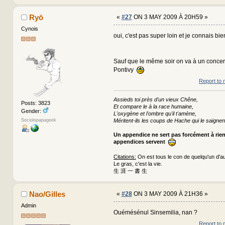
Ryō
«
#27
ON 3 MAY 2009 À 20H59 »
Cynois
oui, c'est pas super loin et je connais bie
Sauf que le même soir on va à un concer
Pontivy
Report to 
Assieds toi près d'un vieux Chêne,
Posts: 3823
Et compare le à la race humaine,
Gender:
L'oxygène et l'ombre qu'il t'amène,
Sociolopapageek
Méritent-ils les coups de Hache qui le saignen
Un appendice ne sert pas forcément à rie
appendices servent
Citations:
On est tous le con de quelqu'un d'au
Le gras, c'est la vie.
生 涯 一 書 生
Nao/Gilles
«
#28
ON 3 MAY 2009 À 21H36 »
Admin
Ouémésénul Sinsemilia, nan ?
Report to 