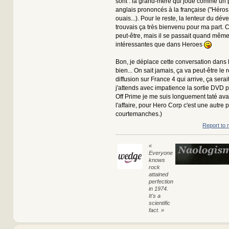
sont : la grand-mère qui joue comme un p
anglais prononcés à la française ("Héros
ouais...). Pour le reste, la lenteur du dé
trouvais ça très bienvenu pour ma part. C'
peut-être, mais il se passait quand mêm
intéressantes que dans Heroes
Bon, je déplace cette conversation dans l
bien... On sait jamais, ça va peut-être le 
diffusion sur France 4 qui arrive, ça serai
j'attends avec impatience la sortie DVD 
Off Prime je me suis longuement taté ava
l'affaire, pour Hero Corp c'est une autre 
courtemanches.)
Report to 
«
Everyone
knows
rock
attained
perfection
in 1974.
It's a
scientific
fact. »