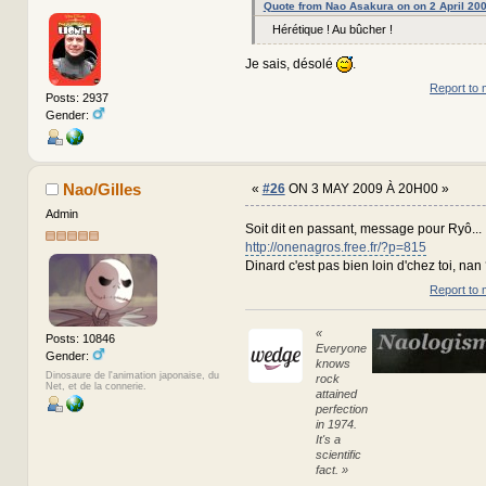
Quote from Nao Asakura on on 2 April 20
Hérétique ! Au bûcher !
Je sais, désolé
.
Report to 
Posts: 2937
Gender:
Nao/Gilles
«
#26
ON 3 MAY 2009 À 20H00 »
Admin
Soit dit en passant, message pour Ryô...
http://onenagros.free.fr/?p=815
Dinard c'est pas bien loin d'chez toi, nan
Report to 
«
Posts: 10846
Everyone
Gender:
knows
Dinosaure de l'animation japonaise, du
rock
Net, et de la connerie.
attained
perfection
in 1974.
It's a
scientific
fact. »