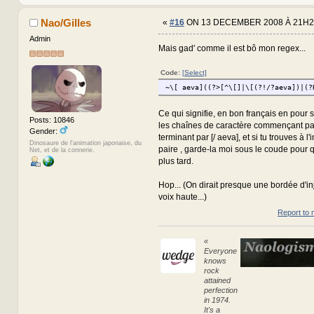
Nao/Gilles
«
#16
ON 13 DECEMBER 2008 À 21H2
Admin
Mais gad' comme il est bô mon regex...
Code:
[Select]
~\[ aeva]((?>[^\[]|\[(?!/?aeva])|(?
Ce qui signifie, en bon français en pour s
Posts: 10846
les chaînes de caractère commençant par
Gender:
terminant par [/ aeva], et si tu trouves à l'
Dinosaure de l'animation japonaise, du
paire , garde-la moi sous le coude pour q
Net, et de la connerie.
plus tard.
Hop... (On dirait presque une bordée d'inj
voix haute...)
Report to 
«
Everyone
knows
rock
attained
perfection
in 1974.
It's a