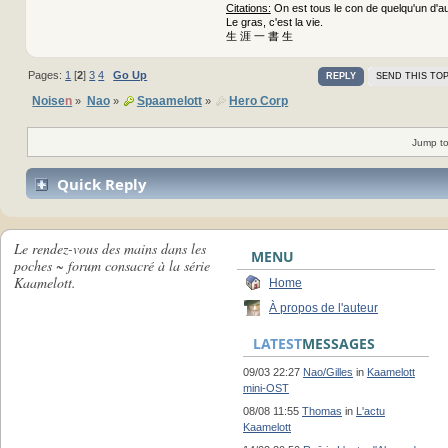
Citations:
On est tous le con de quelqu'un d'au
Le gras, c'est la vie.
生 涯 一 書 生
Pages:
1
[
2
]
3
4
Go Up
REPLY
SEND THIS TOP
Noise
n
Nao
Spaamelott
Hero Corp
»
»
»
Jump to
Quick Reply
Le rendez-vous des mains dans les
MENU
poches ~ forum consacré à la série
Kaamelott.
Home
À propos de l'auteur
LATEST
MESSAGES
09/03 22:27
Nao/Gilles
in
Kaamelott
mini-OST
08/08 11:55
Thomas
in
L'actu
Kaamelott