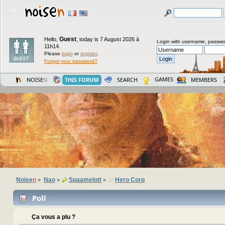
Guest
Hello,
,
today is 7 August 2026 à
Login with username, passwo
11h14.
Please
login
or
register
.
Forgot your password?
GAMES
NOISE
N
THIS FORUM
SEARCH
MEMBERS
Noise
n
Nao
Spaamelott
Hero Corp
»
»
»
Poll
Ça vous a plu ?