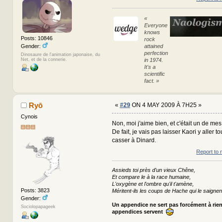
«
Everyone
knows
Posts: 10846
rock
Gender:
attained
perfection
Dinosaure de l'animation japonaise, du
Net, et de la connerie.
in 1974.
It's a
scientific
fact. »
Ryō
«
#29
ON 4 MAY 2009 À 7H25 »
Cynois
Non, moi j'aime bien, et c'était un de me
De fait, je vais pas laisser Kaori y aller 
casser à Dinard.
Report to 
Assieds toi près d'un vieux Chêne,
Et compare le à la race humaine,
L'oxygène et l'ombre qu'il t'amène,
Posts: 3823
Méritent-ils les coups de Hache qui le saignen
Gender:
Un appendice ne sert pas forcément à rie
Sociolopapageek
appendices servent