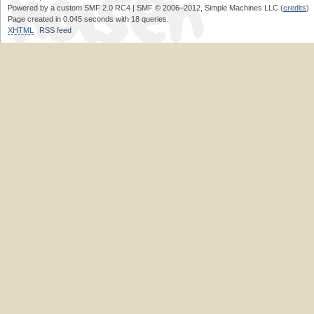
Powered by a custom SMF 2.0 RC4 | SMF © 2006–2012, Simple Machines LLC (
credits
)
Page created in 0.045 seconds with 18 queries.
XHTML
RSS feed