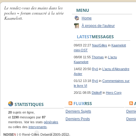
Le rendez-vous des mains dans les
MENU
poches ~ forum consacré à la série
Kaamelott.
Home
À propos de l'auteur
LATEST
MESSAGES
09/03 22:27
Nao/Gilles
in
Kaamelott
mini-OST
08/08 11:55
Thomas
in
L'actu
Kaamelott
14/02 20:50
Ryō
in
L'actu d'Alexandre
Astier
01/12 13:18
Ryō
in
Commentaires sur
le livre VI
20/11 08:05
Diditoff
in
Hero Corp
FLUX
RSS
A
STATISTIQUES
Derniers Sujets
Derni
20
sujets en ligne,
et
1190
messages par
87
Derniers Posts
Derni
membres. Voir les stats
générales
ou celles des
intervenants
.
NOISE
N
| © René-Gilles Deberdt 2005-2012.