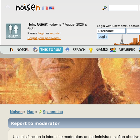
Guest
Hello,
,
today is 7 August 2026 à
Login with username, passwo
6h21.
Please
login
or
register
.
Forgot your password?
GAMES
NOISE
N
THIS FORUM
SEARCH
MEMBERS
Noise
n
Nao
Spaamelott
»
»
Report to moderator
Use this function to inform the moderators and administrators of an abusiv