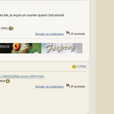
n fait, je reçois un courrier quand c'est annulé.
e choc
)
Signaler au modérateur
IP archivée
CITER
.dia=18929189&cseries=3953.html
mieux
Signaler au modérateur
IP archivée