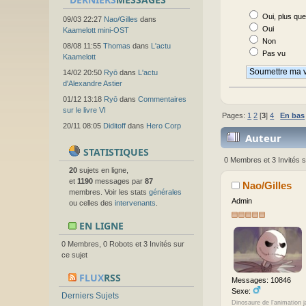
Oui, plus qu
09/03 22:27
Nao/Gilles
dans
Oui
Kaamelott mini-OST
Non
08/08 11:55
Thomas
dans
L'actu
Pas vu
Kaamelott
14/02 20:50
Ryō
dans
L'actu
d'Alexandre Astier
01/12 13:18
Ryō
dans
Commentaires
sur le livre VI
Pages:
1
2
[
3
]
4
En bas
20/11 08:05
Diditoff
dans
Hero Corp
Auteur
STATISTIQUES
0 Membres et 3 Invités s
20
sujets en ligne,
et
1190
messages par
87
Nao/Gilles
membres. Voir les stats
générales
Admin
ou celles des
intervenants
.
EN LIGNE
0 Membres, 0 Robots et 3 Invités sur
ce sujet
FLUX
RSS
Messages: 10846
Sexe:
Derniers Sujets
Dinosaure de l'animation 