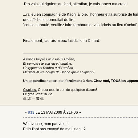
J'en vois qui rigolent au fond, attention, je vais lancer ma craie!
...j'ai eu en compagnie de Kaori la joie, l'honneur et la surprise de t
une affichette permettait de lire:
"concert annulé, veuillez faire rembourser vos tickets au lieu d'achat"
Finalement, j'aurais mieux fait d'aller à Dinard.
Assieds toi près d'un vieux Chêne,
Et compare le à la race humaine,
L'oxygène et l'ombre qu'il t'amène,
Méritent-ils les coups de Hache qui le saignent?
Un appendice ne sert pas forcément à rien. Chez moi, TOUS les appe
Citations:
On est tous le con de quelqu'un d'autre!
Le gras, c'est la vie.
生 涯 一 書 生
«
#33
LE 13 MAI 2009 À 21H06 »
Wolavache, mon pauvre...!
Et ils t'ont pas envoyé de mail, rien...?