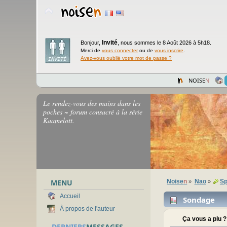
Invité
Bonjour,
,
nous sommes le 8 Août 2026 à 5h18.
Merci de
vous connecter
ou de
vous inscrire
.
Avez-vous oublié votre mot de passe ?
NOISE
N
Le rendez-vous des mains dans les
poches ~ forum consacré à la série
Kaamelott.
MENU
Noise
n
Nao
Sp
»
»
Accueil
Sondage
À propos de l'auteur
Ça vous a plu ?
DERNIERS
MESSAGES