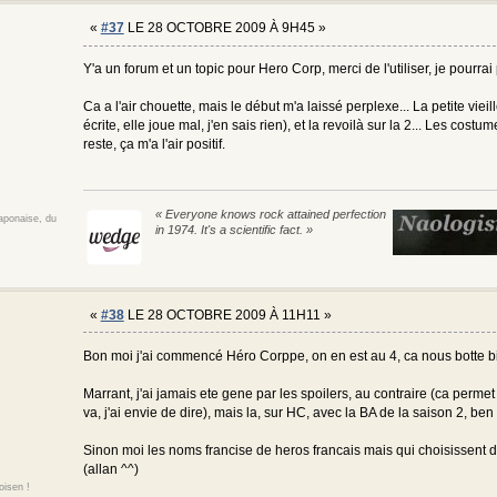
«
#37
LE 28 OCTOBRE 2009 À 9H45 »
Y'a un forum et un topic pour Hero Corp, merci de l'utiliser, je pourr
Ca a l'air chouette, mais le début m'a laissé perplexe... La petite vieil
écrite, elle joue mal, j'en sais rien), et la revoilà sur la 2... Les cos
reste, ça m'a l'air positif.
« Everyone knows rock attained perfection
japonaise, du
in 1974. It's a scientific fact. »
«
#38
LE 28 OCTOBRE 2009 À 11H11 »
Bon moi j'ai commencé Héro Corppe, on en est au 4, ca nous botte bien t
Marrant, j'ai jamais ete gene par les spoilers, au contraire (ca perm
va, j'ai envie de dire), mais la, sur HC, avec la BA de la saison 2, ben 
Sinon moi les noms francise de heros francais mais qui choisissent de
(allan ^^)
oisen !