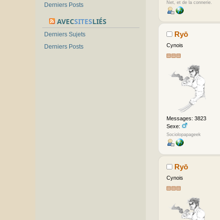
Net, et de la connerie.
Derniers Posts
AVEC
SITES
LIÉS
Ryō
Derniers Sujets
Cynois
Derniers Posts
Messages: 3823
Sexe:
Sociolopapageek
Ryō
Cynois