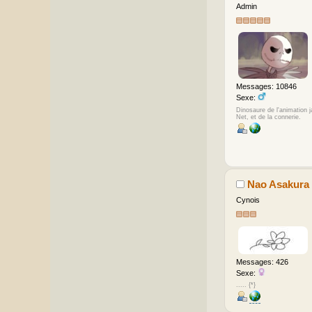
Admin
Messages: 10846
Sexe:
Dinosaure de l'animation 
Net, et de la connerie.
Nao Asakura
Cynois
Messages: 426
Sexe:
..... {*}