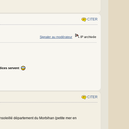
CITER
Signaler au modérateur
IP archivée
ndices servent
CITER
'ensoleillé département du Morbihan (petite mer en