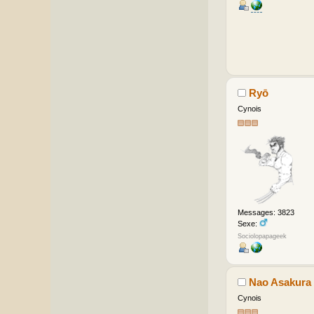
Ryō
Cynois
Messages: 3823
Sexe:
Sociolopapageek
Nao Asakura
Cynois