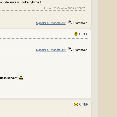
tout de suite vu notre rythme !
Posté : 28 Octobre 2009 à 10h57
Signaler au modérateur
IP archivée
CITER
Signaler au modérateur
IP archivée
ndices servent
CITER