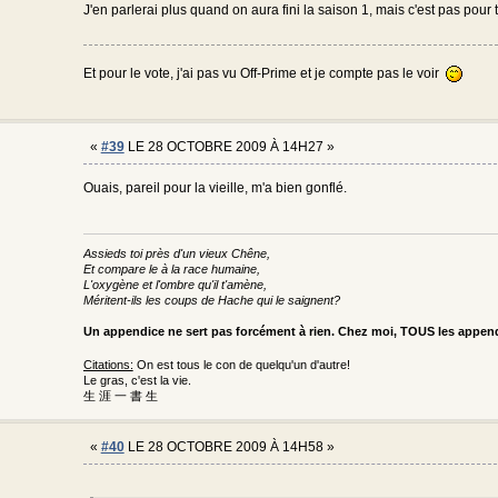
J'en parlerai plus quand on aura fini la saison 1, mais c'est pas pour 
Et pour le vote, j'ai pas vu Off-Prime et je compte pas le voir
«
#39
LE 28 OCTOBRE 2009 À 14H27 »
Ouais, pareil pour la vieille, m'a bien gonflé.
Assieds toi près d'un vieux Chêne,
Et compare le à la race humaine,
L'oxygène et l'ombre qu'il t'amène,
Méritent-ils les coups de Hache qui le saignent?
Un appendice ne sert pas forcément à rien. Chez moi, TOUS les appe
Citations:
On est tous le con de quelqu'un d'autre!
Le gras, c'est la vie.
生 涯 一 書 生
«
#40
LE 28 OCTOBRE 2009 À 14H58 »