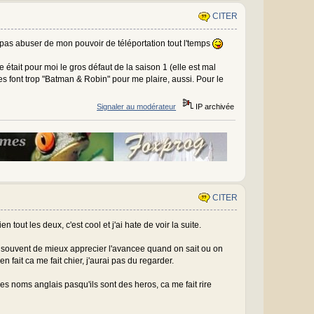
CITER
ai pas abuser de mon pouvoir de téléportation tout l'temps
le était pour moi le gros défaut de la saison 1 (elle est mal
tumes font trop "Batman & Robin" pour me plaire, aussi. Pour le
Signaler au modérateur
IP archivée
CITER
out les deux, c'est cool et j'ai hate de voir la suite.
et souvent de mieux apprecier l'avancee quand on sait ou on
en fait ca me fait chier, j'aurai pas du regarder.
s noms anglais pasqu'ils sont des heros, ca me fait rire