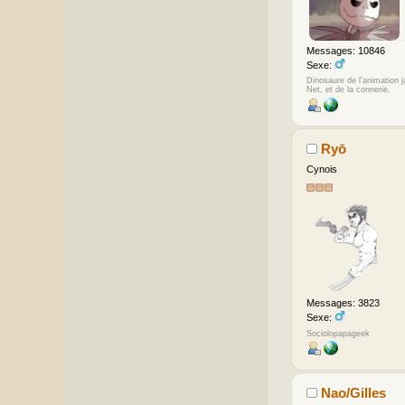
Messages: 10846
Sexe:
Dinosaure de l'animation 
Net, et de la connerie.
Ryō
Cynois
Messages: 3823
Sexe:
Sociolopapageek
Nao/Gilles