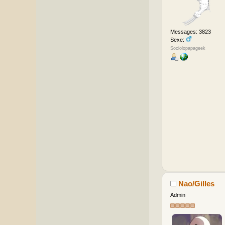
Messages: 3823
Sexe:
Sociolopapageek
Nao/Gilles
Admin