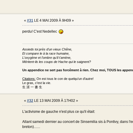
«
#31
LE 4 MAI 2009 À 9H09 »
perdu! C'est Nedellec
Assieds toi près d'un vieux Chêne,
Et compare le à la race humaine,
L'oxygène et l'ombre qu'il t'amène,
Méritent-ils les coups de Hache qui le saignent?
Un appendice ne sert pas forcément à rien. Chez moi, TOUS les appe
Citations:
On est tous le con de quelqu'un d'autre!
Le gras, c'est la vie.
生 涯 一 書 生
«
#32
LE 13 MAI 2009 À 17H02 »
L'activisme de gauche n'est plus ce qu'il était:
Allant samedi dernier au concert de Sinsemilia sis à Pontivy, dans l
breton).......