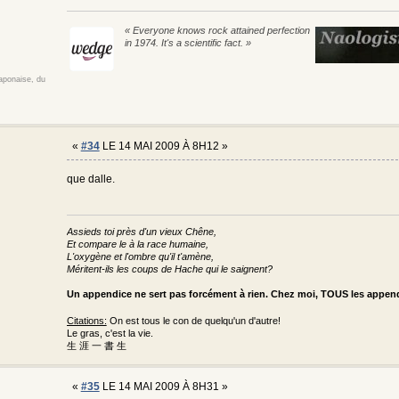
« Everyone knows rock attained perfection
in 1974. It's a scientific fact. »
japonaise, du
«
#34
LE 14 MAI 2009 À 8H12 »
que dalle.
Assieds toi près d'un vieux Chêne,
Et compare le à la race humaine,
L'oxygène et l'ombre qu'il t'amène,
Méritent-ils les coups de Hache qui le saignent?
Un appendice ne sert pas forcément à rien. Chez moi, TOUS les appe
Citations:
On est tous le con de quelqu'un d'autre!
Le gras, c'est la vie.
生 涯 一 書 生
«
#35
LE 14 MAI 2009 À 8H31 »