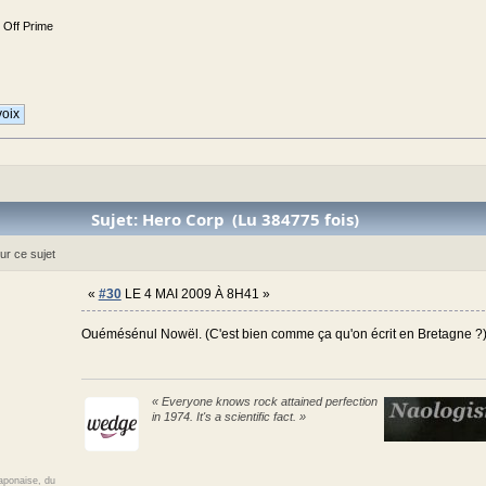
e Off Prime
Sujet: Hero Corp (Lu 384775 fois)
ur ce sujet
«
#30
LE 4 MAI 2009 À 8H41 »
Ouémésénul Nowël. (C'est bien comme ça qu'on écrit en Bretagne ?
« Everyone knows rock attained perfection
in 1974. It's a scientific fact. »
japonaise, du