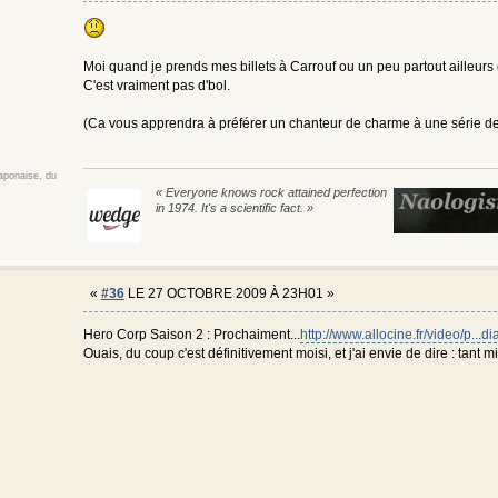
Moi quand je prends mes billets à Carrouf ou un peu partout ailleurs e
C'est vraiment pas d'bol.
(Ca vous apprendra à préférer un chanteur de charme à une série d
japonaise, du
« Everyone knows rock attained perfection
in 1974. It's a scientific fact. »
«
#36
LE 27 OCTOBRE 2009 À 23H01 »
Hero Corp Saison 2 : Prochaiment...
http://www.allocine.fr/video/p..
Ouais, du coup c'est définitivement moisi, et j'ai envie de dire : tant 