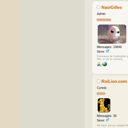
Nao/Gilles
Admin
Messages: 10846
Sexe:
Dinosaure de l'animation 
Net, et de la connerie.
RoiLion.com
Cynois
Messages: 35
Sexe:
Ah tiens, j'ai un compte N