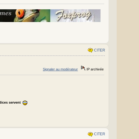
CITER
Signaler au modérateur
IP archivée
ndices servent
CITER