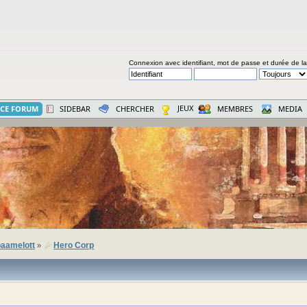
Connexion avec identifiant, mot de passe et durée de l
JEUX
CE FORUM
SIDEBAR
CHERCHER
MEMBRES
MEDIA
aamelott
Hero Corp
»