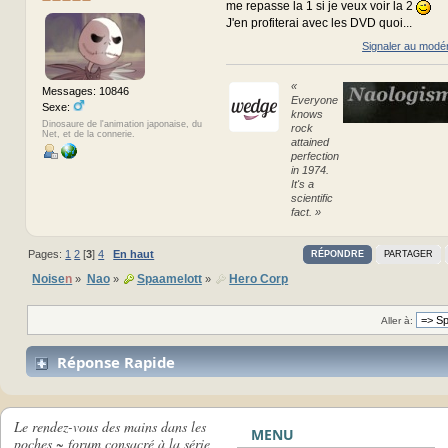
me repasse la 1 si je veux voir la 2
J'en profiterai avec les DVD quoi...
Signaler au modé
«
Messages: 10846
Everyone
Sexe:
knows
Dinosaure de l'animation japonaise, du
rock
Net, et de la connerie.
attained
perfection
in 1974.
It's a
scientific
fact. »
Pages:
1
2
[
3
]
4
En haut
RÉPONDRE
PARTAGER
Noise
n
Nao
Spaamelott
Hero Corp
»
»
»
Aller à:
Réponse Rapide
Le rendez-vous des mains dans les
MENU
poches ~ forum consacré à la série