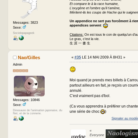
Et compare le à la race humaine,
L'oxygène et l'ombre qu'il t'amène,
Méritent-ils les coups de Hache qui le saignen
Un appendice ne sert pas forcément à rie
Messages: 3823
appendices servent
Sexe:
Sociolopapageek
Citations:
On est tous le con de quelqu'un d'au
Le gras, c'est la vie.
生 涯 一 書 生
Nao/Gilles
«
#35
LE 14 MAI 2009 À 8H31 »
Admin
Moi quand je prends mes billets à Carro
partout ailleurs en fait, je reçois un courr
annulé.
C'est vraiment pas d'bol.
Messages: 10846
Sexe:
(Ca vous apprendra à préférer un chant
Dinosaure de l'animation japonaise, du
une série de choc
)
Net, et de la connerie.
Signaler au modé
«
Everyone