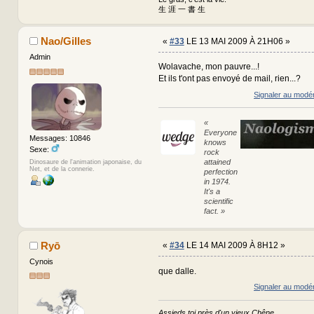
生 涯 一 書 生
Nao/Gilles
«
#33
LE 13 MAI 2009 À 21H06 »
Admin
Wolavache, mon pauvre...!
Et ils t'ont pas envoyé de mail, rien...?
Signaler au modé
«
Everyone
Messages: 10846
knows
Sexe:
rock
attained
Dinosaure de l'animation japonaise, du
Net, et de la connerie.
perfection
in 1974.
It's a
scientific
fact. »
Ryō
«
#34
LE 14 MAI 2009 À 8H12 »
Cynois
que dalle.
Signaler au modé
Assieds toi près d'un vieux Chêne,