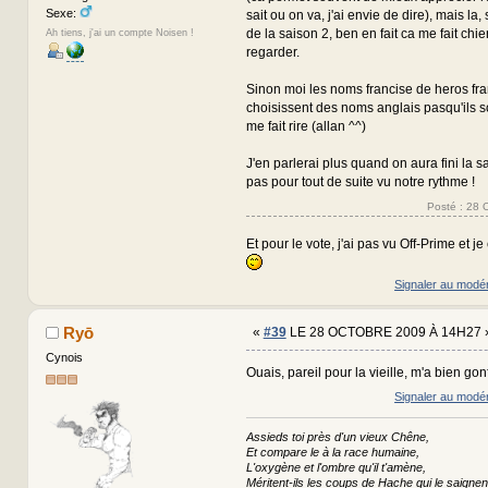
Sexe:
sait ou on va, j'ai envie de dire), mais la
de la saison 2, ben en fait ca me fait chier
Ah tiens, j'ai un compte Noisen !
regarder.
Sinon moi les noms francise de heros fra
choisissent des noms anglais pasqu'ils s
me fait rire (allan ^^)
J'en parlerai plus quand on aura fini la s
pas pour tout de suite vu notre rythme !
Posté : 28 
Et pour le vote, j'ai pas vu Off-Prime et j
Signaler au modé
Ryō
«
#39
LE 28 OCTOBRE 2009 À 14H27 
Cynois
Ouais, pareil pour la vieille, m'a bien gonf
Signaler au modé
Assieds toi près d'un vieux Chêne,
Et compare le à la race humaine,
L'oxygène et l'ombre qu'il t'amène,
Méritent-ils les coups de Hache qui le saignen