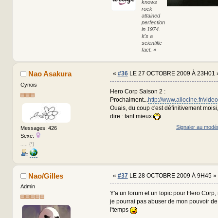
knows
rock
attained
perfection
in 1974.
It's a
scientific
fact. »
Nao Asakura
«
#36
LE 27 OCTOBRE 2009 À 23H01 
Cynois
Hero Corp Saison 2 :
Prochaiment...
http://www.allocine.fr/vi
Ouais, du coup c'est définitivement moisi, 
dire : tant mieux
Signaler au modé
Messages: 426
Sexe:
..... {*}
Nao/Gilles
«
#37
LE 28 OCTOBRE 2009 À 9H45 »
Admin
Y'a un forum et un topic pour Hero Corp, me
je pourrai pas abuser de mon pouvoir de 
l'temps