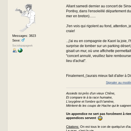
Allant samedi dernier au concert de Sinse
Pontivy, dans l'ensoleillé département du
mer en breton).......
J'en vois qui rigolent au fond, attention, 
craie!
Messages: 3823
Sexe:
...j'ai eu en compagnie de Kaori la joie, l
surprise de tomber sur un parking désert
Sociolopapageek
gisait un mur, où une affichette permettait 
"concert annulé, veuillez faire rembourse
lieu d'achat".
Finalement, j'aurais mieux fait d'aller à D
Signaler au modé
Assieds toi près d'un vieux Chêne,
Et compare le à la race humaine,
L'oxygène et l'ombre qu'il t'amène,
Méritent-ils les coups de Hache qui le saignen
Un appendice ne sert pas forcément à rie
appendices servent
Citations:
On est tous le con de quelqu'un d'au
Le gras, c'est la vie.