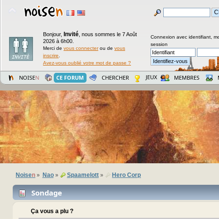
Invité
Bonjour,
,
nous sommes le 7 Août
Connexion avec identifiant, m
2026 à 6h00.
session
Merci de
vous connecter
ou de
vous
inscrire
.
Avez-vous oublié votre mot de passe ?
JEUX
NOISE
N
CE FORUM
CHERCHER
MEMBRES
Noise
n
Nao
Spaamelott
Hero Corp
»
»
»
Sondage
Ça vous a plu ?