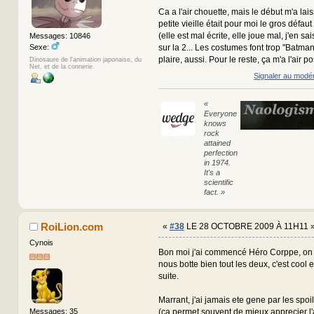
Ca a l'air chouette, mais le début m'a lai
petite vieille était pour moi le gros défaut
(elle est mal écrite, elle joue mal, j'en sais
Messages: 10846
Sexe:
sur la 2... Les costumes font trop "Batm
plaire, aussi. Pour le reste, ça m'a l'air pos
Dinosaure de l'animation japonaise, du
Net, et de la connerie.
Signaler au modé
«
Everyone
knows
rock
attained
perfection
in 1974.
It's a
scientific
fact. »
RoiLion.com
«
#38
LE 28 OCTOBRE 2009 À 11H11 
Cynois
Bon moi j'ai commencé Héro Corppe, on e
nous botte bien tout les deux, c'est cool et
suite.
Marrant, j'ai jamais ete gene par les spoil
(ca permet souvent de mieux apprecier 
Messages: 35