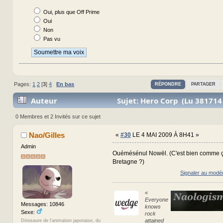
Oui, plus que Off Prime
Oui
Non
Pas vu
Pages:
1
2
[
3
]
4
En bas
RÉPONDRE
PARTAGER
Auteur
Sujet: Hero Corp (Lu 381714 
0 Membres et 2 Invités sur ce sujet
Nao/Gilles
«
#30
LE 4 MAI 2009 À 8H41 »
Admin
Ouémésénul Nowël. (C'est bien comme ça
Bretagne ?)
Signaler au modé
«
Everyone
Messages: 10846
knows
Sexe:
rock
attained
Dinosaure de l'animation japonaise, du