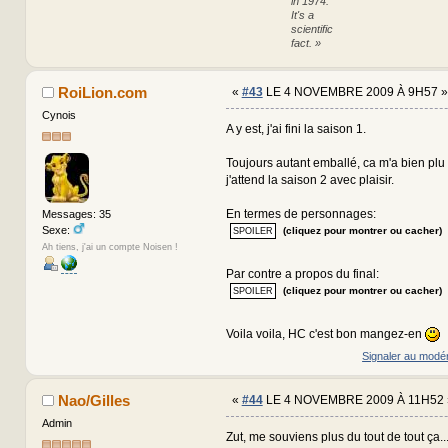
in 1974.
It's a
scientific
fact. »
RoiLion.com
«
#43
LE 4 NOVEMBRE 2009 À 9H57 »
Cynois
A y est, j'ai fini la saison 1.
Toujours autant emballé, ca m'a bien plu c'
j'attend la saison 2 avec plaisir.
En termes de personnages:
Messages: 35
Sexe:
(cliquez pour montrer ou cacher)
Ah tiens, j'ai un compte Noisen !
Par contre a propos du final:
(cliquez pour montrer ou cacher)
Voila voila, HC c'est bon mangez-en
Signaler au modé
Nao/Gilles
«
#44
LE 4 NOVEMBRE 2009 À 11H52 
Admin
Zut, me souviens plus du tout de tout ça...