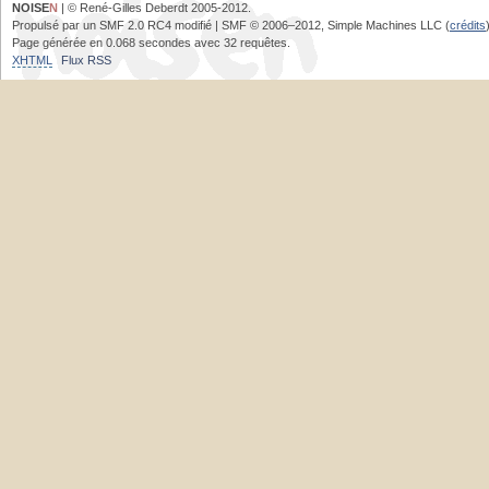
NOISE
N
| © René-Gilles Deberdt 2005-2012.
Propulsé par un SMF 2.0 RC4 modifié | SMF © 2006–2012, Simple Machines LLC (
crédits
Page générée en 0.068 secondes avec 32 requêtes.
XHTML
Flux RSS