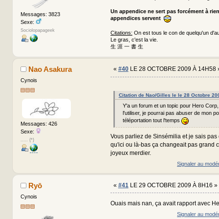
Un appendice ne sert pas forcément à rie
Messages: 3823
appendices servent
Sexe:
Sociolopapageek
Citations:
On est tous le con de quelqu'un d'au
Le gras, c'est la vie.
生 涯 一 書 生
Nao Asakura
«
#40
LE 28 OCTOBRE 2009 À 14H58 
Cynois
Citation de Nao/Gilles le le 28 Octobre 2
Y'a un forum et un topic pour Hero Corp,
l'utiliser, je pourrai pas abuser de mon p
téléportation tout l'temps
Messages: 426
Sexe:
Vous parliez de Sinsémilia et je sais pas 
..... {*}
qu'ici ou là-bas ça changeait pas grand
joyeux merdier.
Signaler au modé
Ryō
«
#41
LE 29 OCTOBRE 2009 À 8H16 »
Cynois
Ouais mais nan, ça avait rapport avec H
Signaler au modé