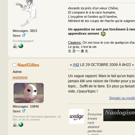
Assieds toi près d'un vieux Chêne,
Et compare le à la race humaine,
L'oxygène et l'ombre qu'il t'amène,
Méritent-ils les coups de Hache qui le saignen
Un appendice ne sert pas forcément à rie
Messages: 3823
appendices servent
Sexe:
Sociolopapageek
Citations:
On est tous le con de quelqu'un d'au
Le gras, c'est la vie.
生 涯 一 書 生
Nao/Gilles
«
#42
LE 29 OCTOBRE 2009 À 8H22 »
Admin
Un vague rapport. Mais le fait qu'un topic
jamais été une raison de l'éviter pour y p
topic... Suffit de le faire. En plus ça faisait
vide, c'pauv'topic !
Signaler au modé
Messages: 10846
«
Sexe:
Everyone
Dinosaure de l'animation japonaise, du
knows
Net, et de la connerie.
rock
attained
perfection