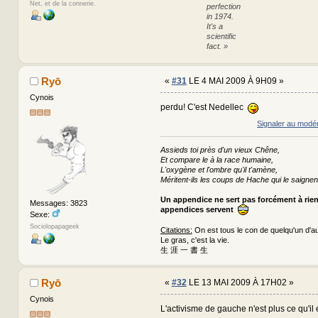
Net, et de la connerie.
perfection
in 1974.
It's a
scientific
fact. »
Ryō
«
#31
LE 4 MAI 2009 À 9H09 »
Cynois
perdu! C'est Nedellec
Signaler au modé
Assieds toi près d'un vieux Chêne,
Et compare le à la race humaine,
L'oxygène et l'ombre qu'il t'amène,
Méritent-ils les coups de Hache qui le saignen
Un appendice ne sert pas forcément à rie
Messages: 3823
appendices servent
Sexe:
Sociolopapageek
Citations:
On est tous le con de quelqu'un d'au
Le gras, c'est la vie.
生 涯 一 書 生
Ryō
«
#32
LE 13 MAI 2009 À 17H02 »
Cynois
L'activisme de gauche n'est plus ce qu'il é