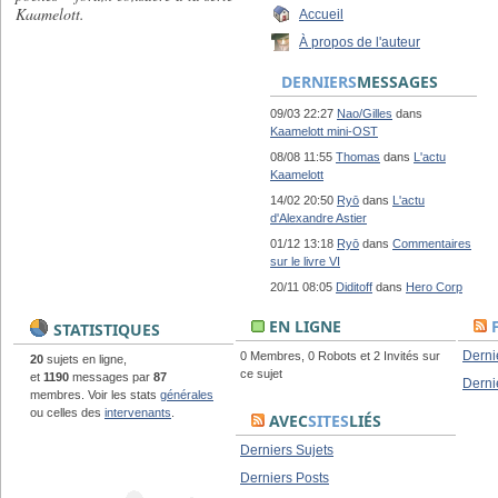
Kaamelott.
Accueil
À propos de l'auteur
DERNIERS
MESSAGES
09/03 22:27
Nao/Gilles
dans
Kaamelott mini-OST
08/08 11:55
Thomas
dans
L'actu
Kaamelott
14/02 20:50
Ryō
dans
L'actu
d'Alexandre Astier
01/12 13:18
Ryō
dans
Commentaires
sur le livre VI
20/11 08:05
Diditoff
dans
Hero Corp
EN LIGNE
STATISTIQUES
Derni
0 Membres, 0 Robots et 2 Invités sur
20
sujets en ligne,
ce sujet
et
1190
messages par
87
Derni
membres. Voir les stats
générales
ou celles des
intervenants
.
AVEC
SITES
LIÉS
Derniers Sujets
Derniers Posts