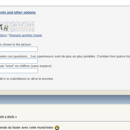
nts and other options
etters
/
Request another image
rs shown in the picture:
utes ces questions... Les spammeurs sont de plus en plus pénibles. Combien font quinze fois 
uis "onze" en chiffres (sans espace):
 alt+s to submit/post or alt+p to preview
09 à 8h05 »
 jamais du fauter avec cette munichoise