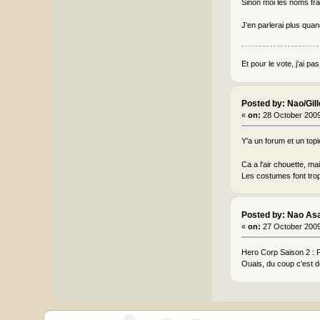
Sinon moi les noms fra
J'en parlerai plus quan
Et pour le vote, j'ai p
Posted by: Nao/Gil
«
on:
28 October 2009
Y'a un forum et un topi
Ca a l'air chouette, mais
Les costumes font trop 
Posted by: Nao As
«
on:
27 October 2009
Hero Corp Saison 2 : P
Ouais, du coup c'est dé