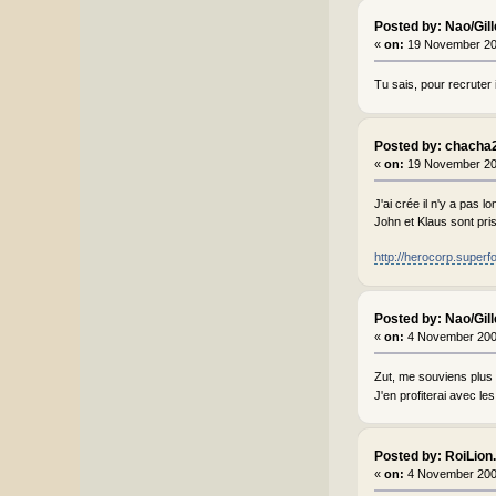
Posted by: Nao/Gil
«
on:
19 November 20
Tu sais, pour recruter i
Posted by: chacha
«
on:
19 November 20
J'ai crée il n'y a pas 
John et Klaus sont pri
http://herocorp.superfo
Posted by: Nao/Gil
«
on:
4 November 200
Zut, me souviens plus d
J'en profiterai avec le
Posted by: RoiLio
«
on:
4 November 200