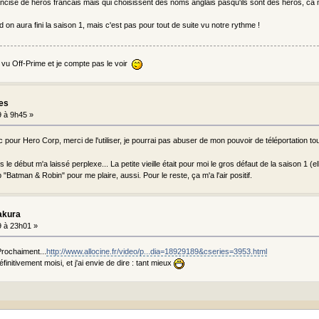
ncise de heros francais mais qui choisissent des noms anglais pasqu'ils sont des heros, ca me 
d on aura fini la saison 1, mais c'est pas pour tout de suite vu notre rythme !
as vu Off-Prime et je compte pas le voir
les
 à 9h45 »
c pour Hero Corp, merci de l'utiliser, je pourrai pas abuser de mon pouvoir de téléportation to
 le début m'a laissé perplexe... La petite vieille était pour moi le gros défaut de la saison 1 (elle 
"Batman & Robin" pour me plaire, aussi. Pour le reste, ça m'a l'air positif.
akura
 à 23h01 »
rochaiment...
http://www.allocine.fr/video/p...dia=18929189&cseries=3953.html
finitivement moisi, et j'ai envie de dire : tant mieux