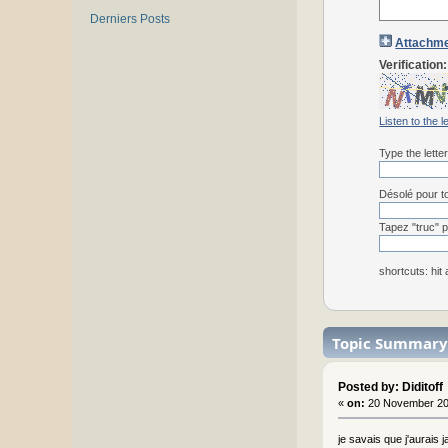
Derniers Posts
Attachme
Verification:
Listen to the l
Type the lette
Désolé pour to
Tapez "truc" p
shortcuts: hit
Topic Summary
Posted by: Diditoff
«
on:
20 November 20
je savais que j'aurais