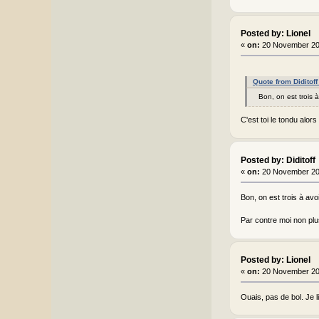
Posted by: Lionel
«
on:
20 November 20
Quote from Diditof
Bon, on est trois 
C'est toi le tondu alors
Posted by: Diditoff
«
on:
20 November 20
Bon, on est trois à av
Par contre moi non plu
Posted by: Lionel
«
on:
20 November 20
Ouais, pas de bol. Je l