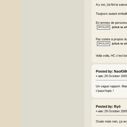
A y est, j'ai fini la saiso
Toujours autant emballé,
En termes de personn
(click to s
Par contre a propos du 
(click to s
Voila voila, HC c'est
Posted by: Nao/Gil
«
on:
29 October 2009
Un vague rapport. Mais l
c'pauv'topic !
Posted by: Ryō
«
on:
29 October 2009
Ouais mais nan, ça av