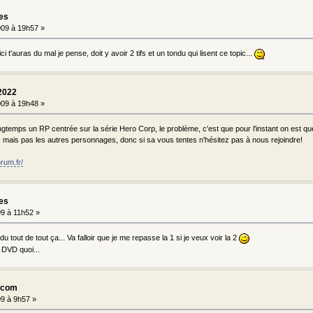
les
09 à 19h57 »
ci t'auras du mal je pense, doit y avoir 2 tifs et un tondu qui lisent ce topic...
2022
09 à 19h48 »
longtemps un RP centrée sur la série Hero Corp, le problème, c'est que pour l'instant on est que
s mais pas les autres personnages, donc si sa vous tentes n'hésitez pas à nous rejoindre!
rum.fr/
les
9 à 11h52 »
u tout de tout ça... Va falloir que je me repasse la 1 si je veux voir la 2
s DVD quoi...
n.com
9 à 9h57 »