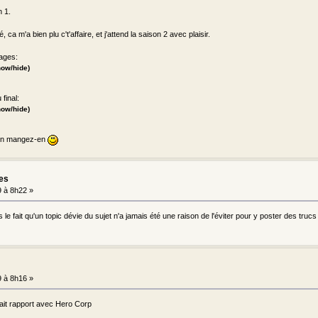
n 1.
 ca m'a bien plu c't'affaire, et j'attend la saison 2 avec plaisir.
ages:
how/hide)
final:
how/hide)
 bon mangez-en
les
 à 8h22 »
e fait qu'un topic dévie du sujet n'a jamais été une raison de l'éviter pour y poster des trucs on-t
 à 8h16 »
ait rapport avec Hero Corp