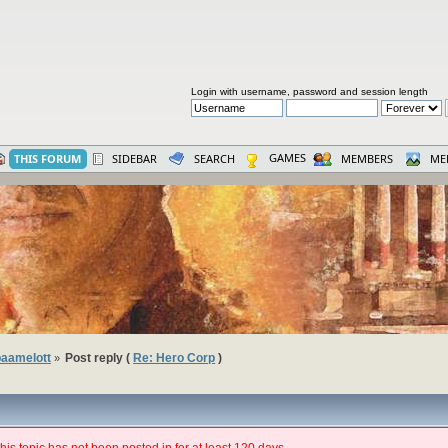
Login with username, password and session length
GAMES
THIS FORUM
SIDEBAR
SEARCH
MEMBERS
ME
aamelott
Post reply (
Re: Hero Corp
)
»