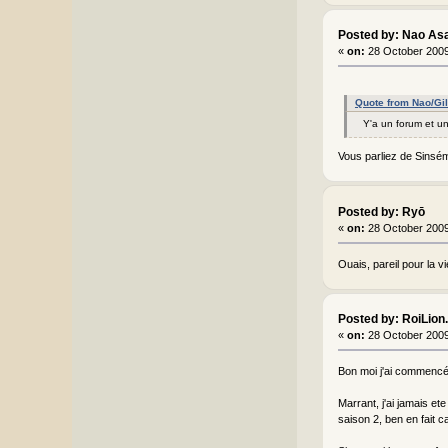
Posted by: Nao As
«
on:
28 October 2009
Quote from Nao/Gil
Y'a un forum et un
Vous parliez de Sinsémi
Posted by: Ryō
«
on:
28 October 2009
Ouais, pareil pour la vi
Posted by: RoiLio
«
on:
28 October 2009
Bon moi j'ai commencé H
Marrant, j'ai jamais et
saison 2, ben en fait ca