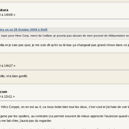
akura
 à 14h58 »
les on on 28 October 2009 à 9h45
 topic pour Hero Corp, merci de l'utiliser, je pourrai pas abuser de mon pouvoir de téléportation t
lia et je sais pas quoi, je me suis dit qu'ici ou là-bas ça changeait pas grand chose dans ce 
 à 14h27 »
eille, m'a bien gonflé.
n.com
 à 11h11 »
éro Corppe, on en est au 4, ca nous botte bien tout les deux, c'est cool et j'ai hate de voir l
e gene par les spoilers, au contraire (ca permet souvent de mieux apprecier l'avancee quand on 
 me fait chier, j'aurai pas du regarder.