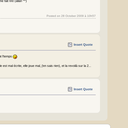
fait rire (allan ^^)
Posted on 28 October 2009 à 10h57
Insert Quote
ut l'temps
est mal écrite, elle joue mal, j'en sais rien), et la revoilà sur la 2...
Insert Quote