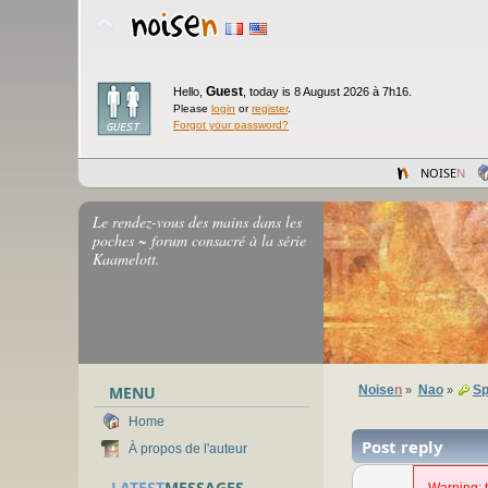
Guest
Hello,
,
today is 8 August 2026 à 7h16.
Please
login
or
register
.
Forgot your password?
NOISE
N
Le rendez-vous des mains dans les
poches ~ forum consacré à la série
Kaamelott.
MENU
Noise
n
Nao
Sp
»
»
Home
Post reply
À propos de l'auteur
LATEST
MESSAGES