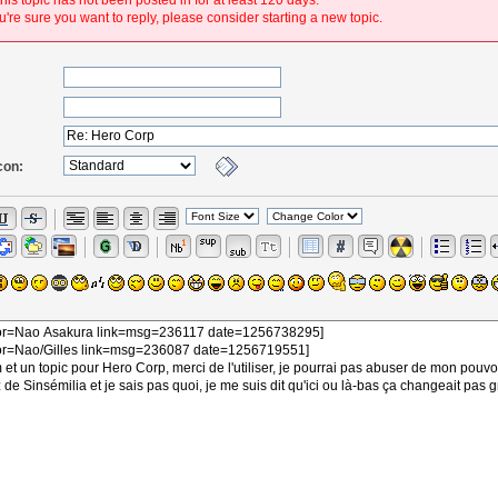
his topic has not been posted in for at least 120 days.
're sure you want to reply, please consider starting a new topic.
con: