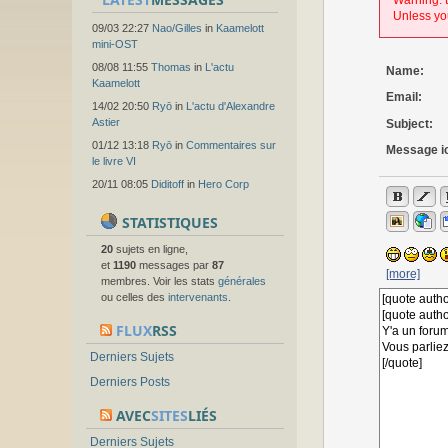
Warning: t
Unless you
09/03 22:27
Nao/Gilles
in
Kaamelott
mini-OST
08/08 11:55
Thomas
in
L'actu
Name:
Kaamelott
Email:
14/02 20:50
Ryō
in
L'actu d'Alexandre
Astier
Subject:
01/12 13:18
Ryō
in
Commentaires sur
Message i
le livre VI
20/11 08:05
Diditoff
in
Hero Corp
STATISTIQUES
20
sujets en ligne,
et
1190
messages par
87
[more]
membres. Voir les stats
générales
ou celles des
intervenants
.
FLUX
RSS
Derniers Sujets
Derniers Posts
AVEC
SITES
LIÉS
Derniers Sujets