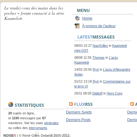
Le rendez-vous des mains dans les
MENU
poches ~ forum consacré à la série
Kaamelott.
Home
À propos de l'auteur
LATEST
MESSAGES
09/03 22:27
Nao/Gilles
in
Kaamelott
mini-OST
08/08 11:55
Thomas
in
L'actu
Kaamelott
14/02 20:50
Ryō
in
L'actu d'Alexandre
Astier
01/12 13:18
Ryō
in
Commentaires sur
le livre VI
20/11 08:05
Diditoff
in
Hero Corp
FLUX
RSS
A
STATISTIQUES
Derniers Sujets
Derni
20
sujets en ligne,
et
1190
messages par
87
Derniers Posts
Derni
membres. Voir les stats
générales
ou celles des
intervenants
.
NOISE
N
| © René-Gilles Deberdt 2005-2012.