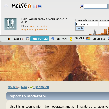
Guest
Hello,
,
today is 6 August 2026 à
Login with username, passwo
0h38.
Please
login
or
register
.
Forgot your password?
GAMES
NOISE
N
THIS FORUM
SEARCH
MEMBERS
Noise
n
Nao
Spaamelott
»
»
Report to moderator
Use this function to inform the moderators and administrators of an abusiv