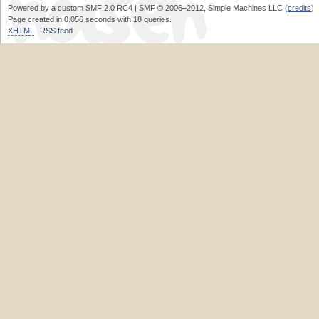
Powered by a custom SMF 2.0 RC4 | SMF © 2006–2012, Simple Machines LLC (
credits
)
Page created in 0.056 seconds with 18 queries.
XHTML
RSS feed