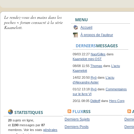
Le rendez-vous des mains dans les
MENU
poches ~ forum consacré à la série
Kaamelott.
Accueil
À propos de l'auteur
DERNIERS
MESSAGES
09/03 22:27
Nao/Gilles
dans
Kaamelott mini-OST
08/08 11:55
Thomas
dans
L'actu
Kaamelott
14/02 20:50
Ryō
dans
L'actu
d'Alexandre Astier
01/12 13:18
Ryō
dans
Commentaires
sur le livre VI
20/11 08:05
Diditoff
dans
Hero Corp
FLUX
RSS
A
STATISTIQUES
Derniers Sujets
Derni
20
sujets en ligne,
et
1190
messages par
87
Derniers Posts
Derni
membres. Voir les stats
générales