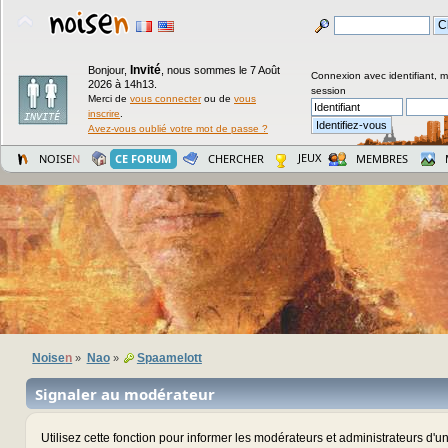
Invité
Bonjour,
,
nous sommes le 7 Août
Connexion avec identifiant, 
2026 à 14h13.
session
Merci de
vous connecter
ou de
vous
inscrire
.
Avez-vous oublié votre mot de passe ?
JEUX
NOISE
N
CE FORUM
CHERCHER
MEMBRES
Noise
n
Nao
Spaamelott
»
»
Signaler au modérateur
Utilisez cette fonction pour informer les modérateurs et administrateurs d'