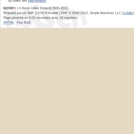
ou celles des
intervenants
.
NOISE
N
| © René-Gilles Deberdt 2005-2012.
Propulsé par un SMF 2.0 RC4 modifié | SMF © 2006–2012, Simple Machines LLC (
crédits
Page générée en 0.02 secondes avec 18 requêtes.
XHTML
Flux RSS