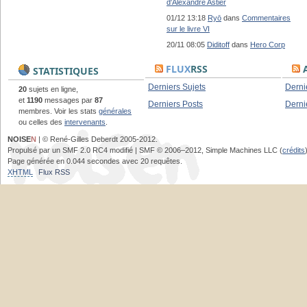
d'Alexandre Astier
01/12 13:18
Ryō
dans
Commentaires
sur le livre VI
20/11 08:05
Diditoff
dans
Hero Corp
FLUX
RSS
A
STATISTIQUES
Derniers Sujets
Derni
20
sujets en ligne,
et
1190
messages par
87
Derniers Posts
Derni
membres. Voir les stats
générales
ou celles des
intervenants
.
NOISE
N
| © René-Gilles Deberdt 2005-2012.
Propulsé par un SMF 2.0 RC4 modifié | SMF © 2006–2012, Simple Machines LLC (
crédits
Page générée en 0.044 secondes avec 20 requêtes.
XHTML
Flux RSS