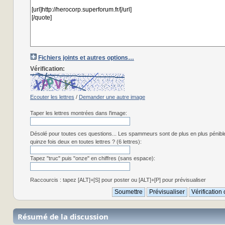
Fichiers joints et autres options…
Vérification:
Ecouter les lettres
/
Demander une autre image
Taper les lettres montrées dans l'image:
Désolé pour toutes ces questions... Les spammeurs sont de plus en plus pénibl
quinze fois deux en toutes lettres ? (6 lettres):
Tapez "truc" puis "onze" en chiffres (sans espace):
Raccourcis : tapez [ALT]+[S] pour poster ou [ALT]+[P] pour prévisualiser
Résumé de la discussion