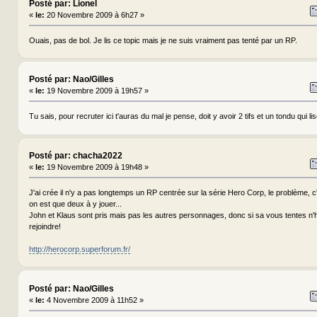
Posté par: Lionel
«
le:
20 Novembre 2009 à 6h27 »
Ouais, pas de bol. Je lis ce topic mais je ne suis vraiment pas tenté par un RP.
Posté par: Nao/Gilles
«
le:
19 Novembre 2009 à 19h57 »
Tu sais, pour recruter ici t'auras du mal je pense, doit y avoir 2 tifs et un tondu qui lis
Posté par: chacha2022
«
le:
19 Novembre 2009 à 19h48 »
J'ai crée il n'y a pas longtemps un RP centrée sur la série Hero Corp, le problème, c'
on est que deux à y jouer...
John et Klaus sont pris mais pas les autres personnages, donc si sa vous tentes n'
rejoindre!
http://herocorp.superforum.fr/
Posté par: Nao/Gilles
«
le:
4 Novembre 2009 à 11h52 »