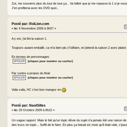
Zut, me souviens plus du tout de tout ça... Va falloir que je me repasse la 1 si je veux
J'en profiterai avec les DVD quoi...
Posté par: RoiLion.com
«
le:
4 Novembre 2009 à 9h57 »
A y est, j'ai fini la saison 1.
Toujours autant emballé, ca m'a bien plu c't'affaire, et j'attend la saison 2 avec plaisir.
En termes de personnages:
(cliquez pour montrer ou cacher)
Par contre a propos du final:
(cliquez pour montrer ou cacher)
Voila voila, HC c'est bon mangez-en
Posté par: Nao/Gilles
«
le:
29 Octobre 2009 à 8h22 »
Un vague rapport. Mais le fait qu'un topic dévie du sujet n'a jamais été une raison de 
des trucs on-topic... Suffit de le faire. En plus ça faisait six mois qu'il était vide, c'pauv