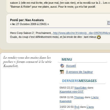
saison 1 (elle est mal écrite, elle joue mal, j'en sais rien), et la revoilà sur la 2... Les
"Batman & Robin" pour me plaire, aussi. Pour le reste, ça m'a l'air positif.
Posté par: Nao Asakura
«
le:
27 Octobre 2009 à 23h01 »
Hero Corp Saison 2 : Prochaiment...
http://www.allocine.fr/video/p...dia=18929189&c
Ouais, du coup c'est définitivement moisi, et j'ai envie de dire : tant mieux
Le rendez-vous des mains dans les
MENU
poches ~ forum consacré à la série
Kaamelott.
Accueil
À propos de l'auteur
DERNIERS
MESSAGES
09/03 22:27
Nao/Gilles
dans
Kaamelott mini-OST
08/08 11:55
Thomas
dans
L'actu
Kaamelott
14/02 20:50
Ryō
dans
L'actu