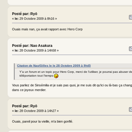
Posté par: Ryō
«
le:
29 Octobre 2009 à 8h16 »
Ouais mais nan, ça avait rapport avec Hero Corp
Posté par: Nao Asakura
«
le:
28 Octobre 2009 à 14h58 »
Citation de Nao/Gilles le le 28 Octobre 2009 à 9h45
Y'a un forum et un topic pour Hero Corp, merci de l'utiliser, je pourrai pas abuser 
téléportation tout l'temps
Vous parliez de Sinsémilia et je sais pas quoi, je me suis dit qu'ici ou là-bas ça cha
dans ce joyeux merdier.
Posté par: Ryō
«
le:
28 Octobre 2009 à 14h27 »
Ouais, pareil pour la vieille, m'a bien gonflé.