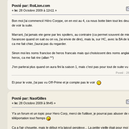
Posté par: RoiLion.com
«
le:
28 Octobre 2009 à 11h11 »
Bon moi j'ai commencé Héro Corppe, on en est au 4, ca nous botte bien tout les deux, 
de voir la suite.
Marrant, j'ai jamais ete gene par les spoilers, au contraire (ca permet souvent de m
l'avancee quand on sait ou on va, j'ai envie de dire), mais la, sur HC, avec la BA de l
ca me fait chier, j'aurai pas du regarder.
Sinon moi les noms francise de heros francais mais qui choisissent des noms anglai
heros, ca me fait rire (allan ^^)
J'en parlerai plus quand on aura fini la saison 1, mais c'est pas pour tout de suite vu
Posté : 2
Et pour le vote, j'ai pas vu Off-Prime et je compte pas le voir
Posté par: Nao/Gilles
«
le:
28 Octobre 2009 à 9h45 »
Y'a un forum et un topic pour Hero Corp, merci de l'utiliser, je pourrai pas abuser d
téléportation tout l'temps
Ca a l'air chouette, mais le début m'a laissé perplexe... La petite vieille était pour moi