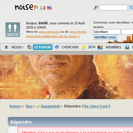
Connexion avec identifiant, 
Invité
Bonjour,
,
nous sommes le 10 Août
session
2026 à 10h09.
Merci de
vous connecter
ou de
vous inscrire
.
Avez-vous oublié votre mot de passe ?
JEUX
NOISE
N
CE FORUM
CHERCHER
MEMBRES
Noise
n
Nao
Spaamelott
Répondre (
Re: Hero Corp
)
»
»
»
Répondre