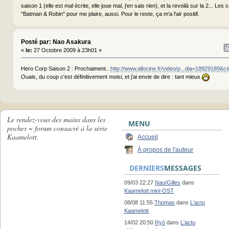
saison 1 (elle est mal écrite, elle joue mal, j'en sais rien), et la revoilà sur la 2... Les
"Batman & Robin" pour me plaire, aussi. Pour le reste, ça m'a l'air positif.
Posté par: Nao Asakura
«
le:
27 Octobre 2009 à 23h01 »
Hero Corp Saison 2 : Prochaiment...
http://www.allocine.fr/video/p...dia=18929189&c
Ouais, du coup c'est définitivement moisi, et j'ai envie de dire : tant mieux
Le rendez-vous des mains dans les
MENU
poches ~ forum consacré à la série
Kaamelott.
Accueil
À propos de l'auteur
DERNIERS
MESSAGES
09/03 22:27
Nao/Gilles
dans
Kaamelott mini-OST
08/08 11:55
Thomas
dans
L'actu
Kaamelott
14/02 20:50
Ryō
dans
L'actu