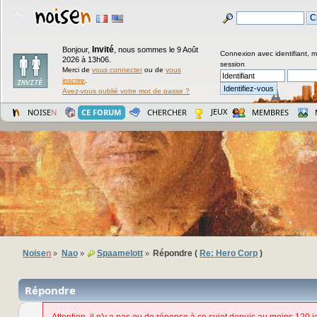
Invité
Bonjour,
,
nous sommes le 9 Août
Connexion avec identifiant, 
2026 à 13h06.
session
Merci de
vous connecter
ou de
vous
inscrire
.
Avez-vous oublié votre mot de passe ?
JEUX
NOISE
N
CE FORUM
CHERCHER
MEMBRES
Noise
n
Nao
Spaamelott
Répondre (
Re: Hero Corp
)
»
»
»
Répondre