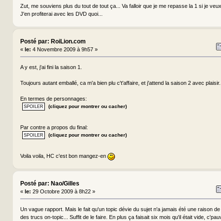
Zut, me souviens plus du tout de tout ça... Va falloir que je me repasse la 1 si je veux
J'en profiterai avec les DVD quoi...
Posté par: RoiLion.com
«
le:
4 Novembre 2009 à 9h57 »
A y est, j'ai fini la saison 1.
Toujours autant emballé, ca m'a bien plu c't'affaire, et j'attend la saison 2 avec plaisir.
En termes de personnages:
(cliquez pour montrer ou cacher)
Par contre a propos du final:
(cliquez pour montrer ou cacher)
Voila voila, HC c'est bon mangez-en
Posté par: Nao/Gilles
«
le:
29 Octobre 2009 à 8h22 »
Un vague rapport. Mais le fait qu'un topic dévie du sujet n'a jamais été une raison de 
des trucs on-topic... Suffit de le faire. En plus ça faisait six mois qu'il était vide, c'pauv