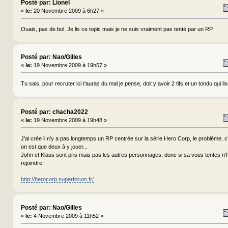
Posté par: Lionel
«
le:
20 Novembre 2009 à 6h27 »
Ouais, pas de bol. Je lis ce topic mais je ne suis vraiment pas tenté par un RP.
Posté par: Nao/Gilles
«
le:
19 Novembre 2009 à 19h57 »
Tu sais, pour recruter ici t'auras du mal je pense, doit y avoir 2 tifs et un tondu qui lis
Posté par: chacha2022
«
le:
19 Novembre 2009 à 19h48 »
J'ai crée il n'y a pas longtemps un RP centrée sur la série Hero Corp, le problème, c'
on est que deux à y jouer...
John et Klaus sont pris mais pas les autres personnages, donc si sa vous tentes n'
rejoindre!
http://herocorp.superforum.fr/
Posté par: Nao/Gilles
«
le:
4 Novembre 2009 à 11h52 »