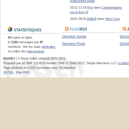
d'Alexandre Astier
01/12 13:18
Ryō
dans
Commentaires
sur le livre VI
20/11 08:05
Diditoff
dans
Hero Corp
FLUX
RSS
A
STATISTIQUES
Derniers Sujets
Derni
20
sujets en ligne,
et
1190
messages par
87
Derniers Posts
Derni
membres. Voir les stats
générales
ou celles des
intervenants
.
NOISE
N
| © René-Gilles Deberdt 2005-2012.
Propulsé par un SMF 2.0 RC4 modifié | SMF © 2006–2012, Simple Machines LLC (
crédits
Page générée en 0.022 secondes avec 20 requêtes.
XHTML
Flux RSS