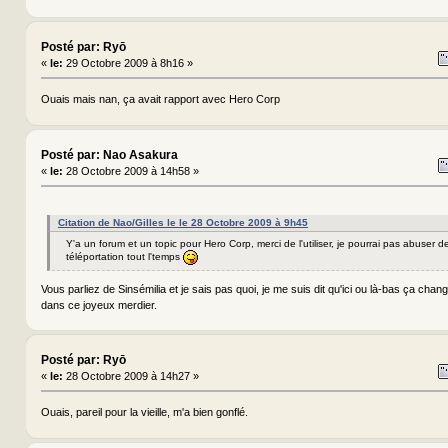
Posté par: Ryō
«
le:
29 Octobre 2009 à 8h16 »
Ouais mais nan, ça avait rapport avec Hero Corp
Posté par: Nao Asakura
«
le:
28 Octobre 2009 à 14h58 »
Citation de Nao/Gilles le le 28 Octobre 2009 à 9h45
Y'a un forum et un topic pour Hero Corp, merci de l'utiliser, je pourrai pas abuser 
téléportation tout l'temps
Vous parliez de Sinsémilia et je sais pas quoi, je me suis dit qu'ici ou là-bas ça cha
dans ce joyeux merdier.
Posté par: Ryō
«
le:
28 Octobre 2009 à 14h27 »
Ouais, pareil pour la vieille, m'a bien gonflé.