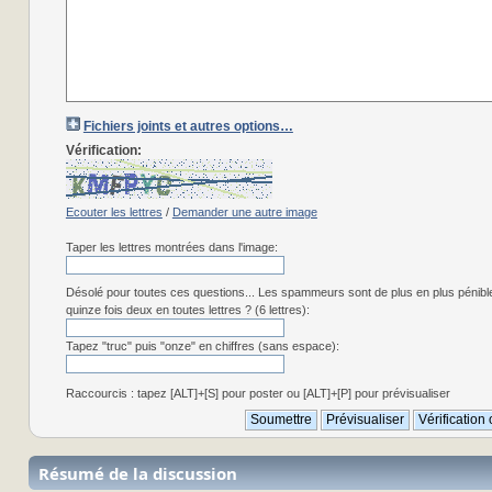
Fichiers joints et autres options…
Vérification:
Ecouter les lettres
/
Demander une autre image
Taper les lettres montrées dans l'image:
Désolé pour toutes ces questions... Les spammeurs sont de plus en plus pénibl
quinze fois deux en toutes lettres ? (6 lettres):
Tapez "truc" puis "onze" en chiffres (sans espace):
Raccourcis : tapez [ALT]+[S] pour poster ou [ALT]+[P] pour prévisualiser
Résumé de la discussion