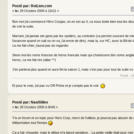
Posté par: RoiLion.com
«
le:
28 Octobre 2009 à 11h11 »
Bon moi j'ai commencé Héro Corppe, on en est au 4, ca nous botte bien tout les deux, 
de voir la suite.
Marrant, j'ai jamais ete gene par les spoilers, au contraire (ca permet souvent de m
l'avancee quand on sait ou on va, j'ai envie de dire), mais la, sur HC, avec la BA de l
ca me fait chier, j'aurai pas du regarder.
Sinon moi les noms francise de heros francais mais qui choisissent des noms anglai
heros, ca me fait rire (allan ^^)
J'en parlerai plus quand on aura fini la saison 1, mais c'est pas pour tout de suite vu
Posté : 2
Et pour le vote, j'ai pas vu Off-Prime et je compte pas le voir
Posté par: Nao/Gilles
«
le:
28 Octobre 2009 à 9h45 »
Y'a un forum et un topic pour Hero Corp, merci de l'utiliser, je pourrai pas abuser d
téléportation tout l'temps
Ca a l'air chouette, mais le début m'a laissé perplexe... La petite vieille était pour moi