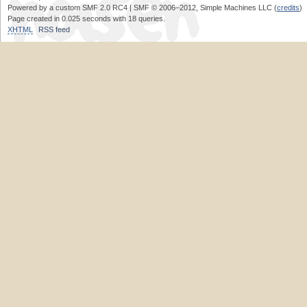
Powered by a custom SMF 2.0 RC4 | SMF © 2006–2012, Simple Machines LLC (
credits
)
Page created in 0.025 seconds with 18 queries.
XHTML
RSS feed