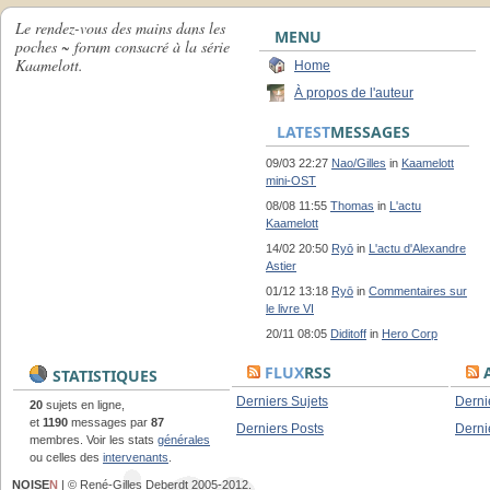
Le rendez-vous des mains dans les
MENU
poches ~ forum consacré à la série
Kaamelott.
Home
À propos de l'auteur
LATEST
MESSAGES
09/03 22:27
Nao/Gilles
in
Kaamelott
mini-OST
08/08 11:55
Thomas
in
L'actu
Kaamelott
14/02 20:50
Ryō
in
L'actu d'Alexandre
Astier
01/12 13:18
Ryō
in
Commentaires sur
le livre VI
20/11 08:05
Diditoff
in
Hero Corp
FLUX
RSS
A
STATISTIQUES
Derniers Sujets
Derni
20
sujets en ligne,
et
1190
messages par
87
Derniers Posts
Derni
membres. Voir les stats
générales
ou celles des
intervenants
.
NOISE
N
| © René-Gilles Deberdt 2005-2012.