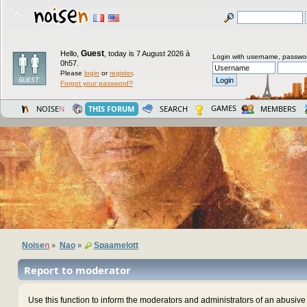
Guest
Hello,
,
today is 7 August 2026 à
Login with username, passwo
0h57.
Please
login
or
register
.
Forgot your password?
GAMES
NOISE
N
THIS FORUM
SEARCH
MEMBERS
Noise
n
Nao
Spaamelott
»
»
Report to moderator
Use this function to inform the moderators and administrators of an abusiv