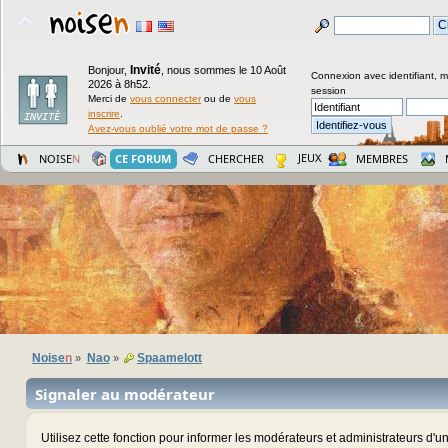
Invité
Bonjour,
,
nous sommes le 10 Août
Connexion avec identifiant, 
2026 à 8h52.
session
Merci de
vous connecter
ou de
vous
inscrire
.
Avez-vous oublié votre mot de passe ?
JEUX
NOISE
N
CE FORUM
CHERCHER
MEMBRES
Noise
n
Nao
Spaamelott
»
»
Signaler au modérateur
Utilisez cette fonction pour informer les modérateurs et administrateurs d'