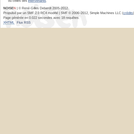
ou celles des
intervenants
.
NOISE
N
| © René-Gilles Deberdt 2005-2012.
Propulsé par un SMF 2.0 RC4 modifié | SMF © 2006–2012, Simple Machines LLC (
crédits
Page générée en 0.022 secondes avec 18 requêtes.
XHTML
Flux RSS