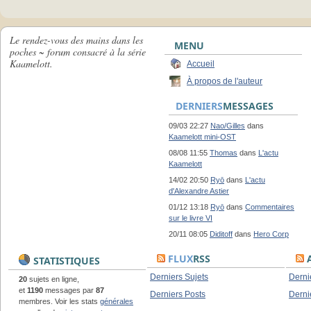
Le rendez-vous des mains dans les
MENU
poches ~ forum consacré à la série
Kaamelott.
Accueil
À propos de l'auteur
DERNIERS
MESSAGES
09/03 22:27
Nao/Gilles
dans
Kaamelott mini-OST
08/08 11:55
Thomas
dans
L'actu
Kaamelott
14/02 20:50
Ryō
dans
L'actu
d'Alexandre Astier
01/12 13:18
Ryō
dans
Commentaires
sur le livre VI
20/11 08:05
Diditoff
dans
Hero Corp
FLUX
RSS
A
STATISTIQUES
Derniers Sujets
Derni
20
sujets en ligne,
et
1190
messages par
87
Derniers Posts
Derni
membres. Voir les stats
générales