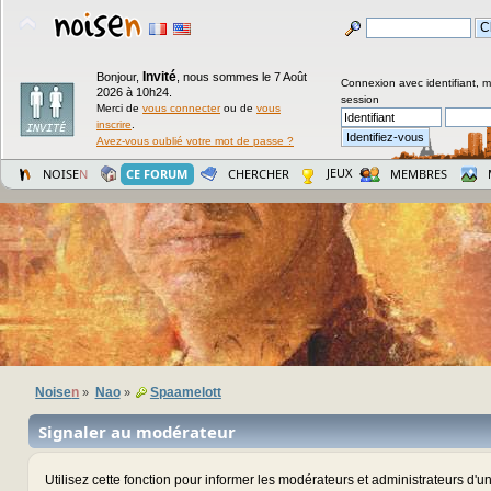
Invité
Bonjour,
,
nous sommes le 7 Août
Connexion avec identifiant, 
2026 à 10h24.
session
Merci de
vous connecter
ou de
vous
inscrire
.
Avez-vous oublié votre mot de passe ?
JEUX
NOISE
N
CE FORUM
CHERCHER
MEMBRES
Noise
n
Nao
Spaamelott
»
»
Signaler au modérateur
Utilisez cette fonction pour informer les modérateurs et administrateurs d'