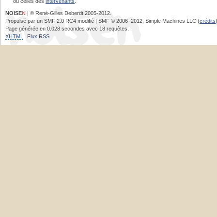
ou celles des
intervenants
.
NOISE
N
| © René-Gilles Deberdt 2005-2012.
Propulsé par un SMF 2.0 RC4 modifié | SMF © 2006–2012, Simple Machines LLC (
crédits
Page générée en 0.028 secondes avec 18 requêtes.
XHTML
Flux RSS