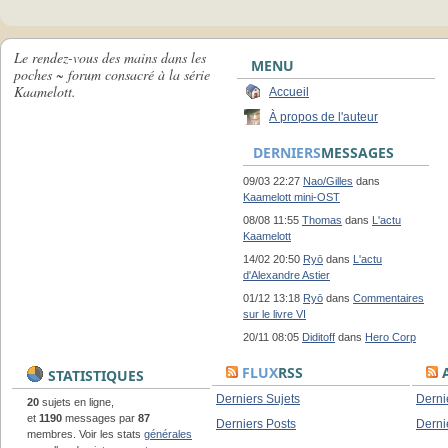
Le rendez-vous des mains dans les
MENU
poches ~ forum consacré à la série
Kaamelott.
Accueil
À propos de l'auteur
DERNIERS
MESSAGES
09/03 22:27
Nao/Gilles
dans
Kaamelott mini-OST
08/08 11:55
Thomas
dans
L'actu
Kaamelott
14/02 20:50
Ryō
dans
L'actu
d'Alexandre Astier
01/12 13:18
Ryō
dans
Commentaires
sur le livre VI
20/11 08:05
Diditoff
dans
Hero Corp
FLUX
RSS
A
STATISTIQUES
Derniers Sujets
Derni
20
sujets en ligne,
et
1190
messages par
87
Derniers Posts
Derni
membres. Voir les stats
générales