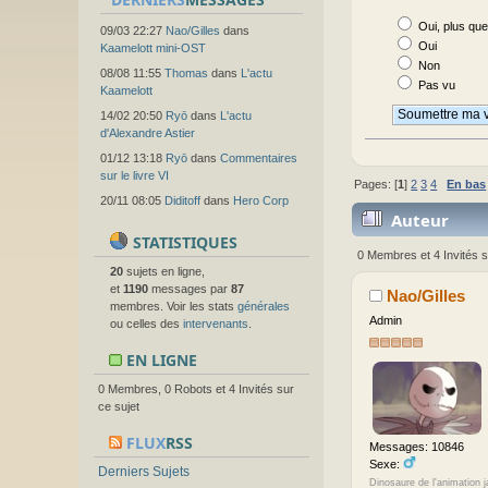
Oui, plus qu
09/03 22:27
Nao/Gilles
dans
Oui
Kaamelott mini-OST
Non
08/08 11:55
Thomas
dans
L'actu
Pas vu
Kaamelott
14/02 20:50
Ryō
dans
L'actu
d'Alexandre Astier
01/12 13:18
Ryō
dans
Commentaires
sur le livre VI
Pages: [
1
]
2
3
4
En bas
20/11 08:05
Diditoff
dans
Hero Corp
Auteur
STATISTIQUES
0 Membres et 4 Invités s
20
sujets en ligne,
et
1190
messages par
87
Nao/Gilles
membres. Voir les stats
générales
Admin
ou celles des
intervenants
.
EN LIGNE
0 Membres, 0 Robots et 4 Invités sur
ce sujet
FLUX
RSS
Messages: 10846
Sexe:
Derniers Sujets
Dinosaure de l'animation 