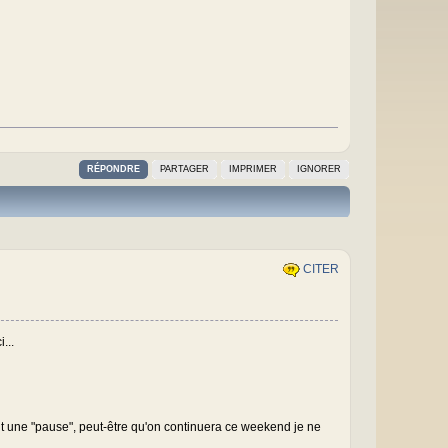
RÉPONDRE
PARTAGER
IMPRIMER
IGNORER
CITER
...
 fait une "pause", peut-être qu'on continuera ce weekend je ne