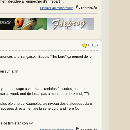
ment décidée à l'empêcher d'en repartir...
Signaler au modérateur
IP archivée
CITER
oncés à la française... Et puis "The Lord" ça permet de le
on sur la fin
on, ya un passage à vide dans certains épisodes, et quelques
ence ce week-end (je les ai pas à mon autre chez-moi, TT).
ut plus éloigné de Kaamelott, au niveau des dialogues ; dans
nsposées directement de la série du grand frère Oo.
e ce film était con ><
Signaler au modérateur
IP archivée