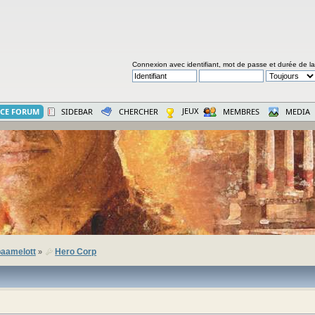
Connexion avec identifiant, mot de passe et durée de l
JEUX
CE FORUM
SIDEBAR
CHERCHER
MEMBRES
MEDIA
aamelott
Hero Corp
»