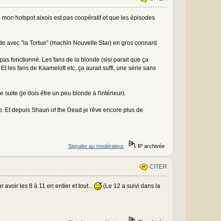
 mon hotspot aixois est pas coopératif et que les épisodes
sode avec "la Tortue" (machin Nouvelle Star) en gros connard
a pas fonctionné. Les fans de la blonde (sisi parait que ça
. Et les fans de Kaamelott etc, ça aurait suffi, une série sans
e suite (je dois être un peu blonde à l'intérieur).
p. Et depuis Shaun of the Dead je rêve encore plus de
Signaler au modérateur
IP archivée
CITER
avoir les 8 à 11 en entier et tout...
(Le 12 a suivi dans la