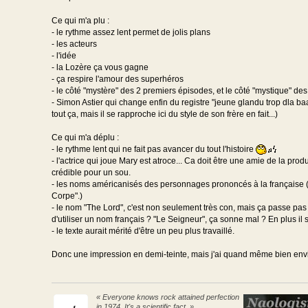
Ce qui m'a plu :
- le rythme assez lent permet de jolis plans
- les acteurs
- l'idée
- la Lozère ça vous gagne
- ça respire l'amour des superhéros
- le côté "mystère" des 2 premiers épisodes, et le côté "mystique" des
- Simon Astier qui change enfin du registre "jeune glandu trop dla baaa
tout ça, mais il se rapproche ici du style de son frère en fait...)
Ce qui m'a déplu :
- le rythme lent qui ne fait pas avancer du tout l'histoire
- l'actrice qui joue Mary est atroce... Ca doit être une amie de la produ
crédible pour un sou.
- les noms américanisés des personnages prononcés à la française (non
Corpe".)
- le nom "The Lord", c'est non seulement très con, mais ça passe pas d
d'utiliser un nom français ? "Le Seigneur", ça sonne mal ? En plus il
- le texte aurait mérité d'être un peu plus travaillé.
Donc une impression en demi-teinte, mais j'ai quand même bien envie
« Everyone knows rock attained perfection
in 1974. It's a scientific fact. »