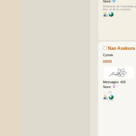
Sexe:
Dinosaure de l'animation 
Net, et de la connerie.
Nao Asakura
Cynois
Messages: 426
Sexe:
..... {*}