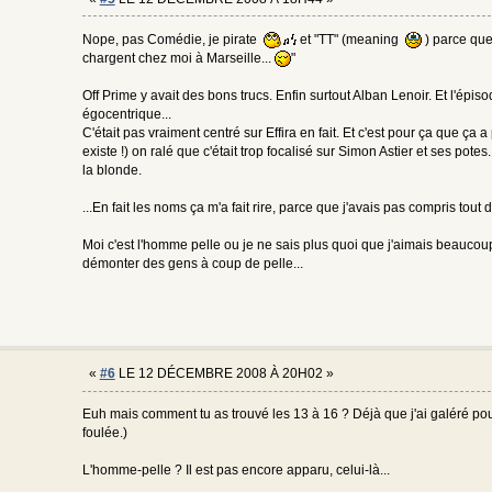
Nope, pas Comédie, je pirate
et "TT" (meaning
) parce que
chargent chez moi à Marseille...
"
Off Prime y avait des bons trucs. Enfin surtout Alban Lenoir. Et l'épi
égocentrique...
C'était pas vraiment centré sur Effira en fait. Et c'est pour ça que ça 
existe !) on ralé que c'était trop focalisé sur Simon Astier et ses potes
la blonde.
...En fait les noms ça m'a fait rire, parce que j'avais pas compris tout d
Moi c'est l'homme pelle ou je ne sais plus quoi que j'aimais beaucou
démonter des gens à coup de pelle...
«
#6
LE 12 DÉCEMBRE 2008 À 20H02 »
Euh mais comment tu as trouvé les 13 à 16 ? Déjà que j'ai galéré pour 
foulée.)
L'homme-pelle ? Il est pas encore apparu, celui-là...