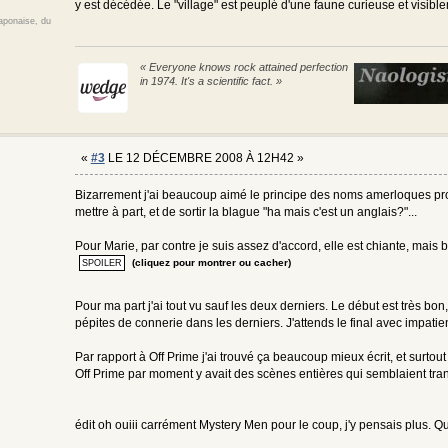
y est décédée. Le "village" est peuplé d'une faune curieuse et visible
japonaise, du
« Everyone knows rock attained perfection
in 1974. It's a scientific fact. »
«
#3
LE 12 DÉCEMBRE 2008 À 12H42 »
Bizarrement j'ai beaucoup aimé le principe des noms amerloques pron
mettre à part, et de sortir la blague "ha mais c'est un anglais?"...
Pour Marie, par contre je suis assez d'accord, elle est chiante, mais b
(cliquez pour montrer ou cacher)
Pour ma part j'ai tout vu sauf les deux derniers. Le début est très b
pépites de connerie dans les derniers. J'attends le final avec impati
Par rapport à Off Prime j'ai trouvé ça beaucoup mieux écrit, et surto
Off Prime par moment y avait des scènes entières qui semblaient tra
édit oh ouiii carrément Mystery Men pour le coup, j'y pensais plus. Qu