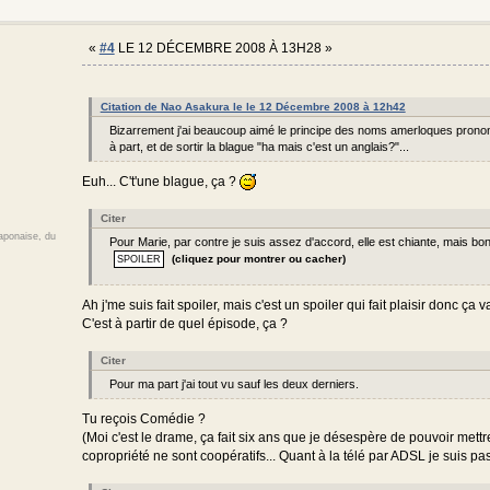
«
#4
LE 12 DÉCEMBRE 2008 À 13H28 »
Citation de Nao Asakura le le 12 Décembre 2008 à 12h42
Bizarrement j'ai beaucoup aimé le principe des noms amerloques prononc
à part, et de sortir la blague "ha mais c'est un anglais?"...
Euh... C't'une blague, ça ?
Citer
japonaise, du
Pour Marie, par contre je suis assez d'accord, elle est chiante, mais bon 
(cliquez pour montrer ou cacher)
Ah j'me suis fait spoiler, mais c'est un spoiler qui fait plaisir donc ça va
C'est à partir de quel épisode, ça ?
Citer
Pour ma part j'ai tout vu sauf les deux derniers.
Tu reçois Comédie ?
(Moi c'est le drame, ça fait six ans que je désespère de pouvoir mettre
copropriété ne sont coopératifs... Quant à la télé par ADSL je suis pa