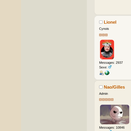
Lionel
Cynois
Messages: 2937
Sexe:
Nao/Gilles
Admin
Messages: 10846