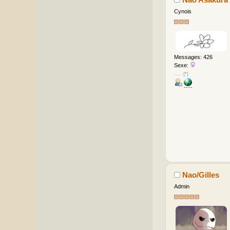
Cynois
Messages: 426
Sexe:
..... {*}
Nao/Gilles
Admin