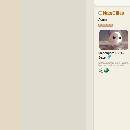
Nao/Gilles
Admin
Messages: 10846
Sexe:
Dinosaure de l'animation 
Net, et de la connerie.