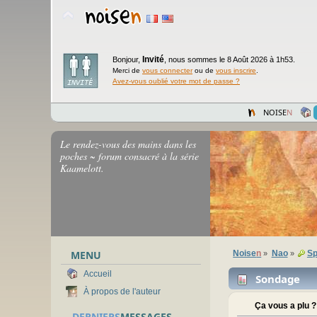
Invité
Bonjour,
,
nous sommes le 8 Août 2026 à 1h53.
Merci de
vous connecter
ou de
vous inscrire
.
Avez-vous oublié votre mot de passe ?
NOISE
N
Le rendez-vous des mains dans les
poches ~ forum consacré à la série
Kaamelott.
MENU
Noise
n
Nao
Sp
»
»
Accueil
Sondage
À propos de l'auteur
Ça vous a plu ?
DERNIERS
MESSAGES