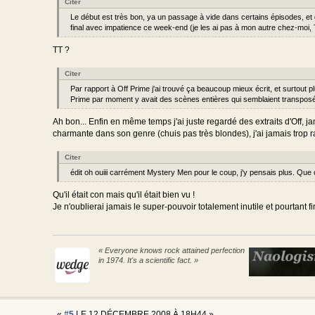
Citer
Le début est très bon, ya un passage à vide dans certains épisodes, et 
final avec impatience ce week-end (je les ai pas à mon autre chez-moi, 
TT ?
Citer
Par rapport à Off Prime j'ai trouvé ça beaucoup mieux écrit, et surtout 
Prime par moment y avait des scènes entières qui semblaient transposé
Ah bon... Enfin en même temps j'ai juste regardé des extraits d'Off, ja
charmante dans son genre (chuis pas très blondes), j'ai jamais trop raff
Citer
édit oh ouiii carrément Mystery Men pour le coup, j'y pensais plus. Que c
Qu'il était con mais qu'il était bien vu !
Je n'oublierai jamais le super-pouvoir totalement inutile et pourtant f
« Everyone knows rock attained perfection
in 1974. It's a scientific fact. »
«
#5
LE 12 DÉCEMBRE 2008 À 18H44 »