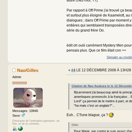
autre chez-moi, TT).
Par rapport à Off Prime j'ai trouvé ça be
et surtout plus éloigné de Kaamelott, au
dialogues ; dans Off Prime par moment y
entières qui semblaient transposées dire
série du grand frère Oo.
édit oh ouiii carrément Mystery Men pour 
pensais plus. Que ce film était con ><
Signaler au modé
Nao/Gilles
«
#4
LE 12 DÉCEMBRE 2008 À 13H28 
Admin
Citation de Nao Asakura le le 12 Décemb
Bizarrement j'ai beaucoup aimé le princ
amerloques prononcés à la française... E
Lord" ça permet de le mettre à part, et de
"ha mais c'est un anglais?"...
Messages: 10846
Euh... C't'une blague, ça ?
Sexe:
Dinosaure de l'animation japonaise, du
Net, et de la connerie.
Citer
Pour Marie, par contre je suis assez d'ac