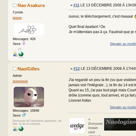
Nao Asakura
«
#11
LE 13 DÉCEMBRE 2008 À 13H36
Cynois
ouioui, le téléchargement, c'est maaaal
Quel final épatant ! Oo
Je m'attendais pas à ça. Faudrait que je r
Messages: 426
Signaler au modé
Sexe:
..... {*}
Nao/Gilles
«
#12
LE 13 DÉCEMBRE 2008 À 17H49
Admin
J'ai regardé un peu la fin (vu que visible
jamais voir l'intégrale...), la fin du 14 est 
Quant au 15, j'ai pas tout pigé mais Cou
drôle (comme quoi, tout arrive), et ça fait 
Lionnel Astier.
Signaler au modé
Messages: 10846
Sexe:
«
Dinosaure de l'animation japonaise, du
Everyone
Net, et de la connerie.
knows
rock