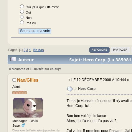
Oui, plus que Off Prime
Oui
Non
Pas vu
Pages: [
1
]
2
3
4
En bas
RÉPONDRE
PARTAGER
Auteur
Sujet: Hero Corp (Lu 385981 
0 Membres et 15 Invités sur ce sujet
Nao/Gilles
«
LE 12 DÉCEMBRE 2008 À 10H44 »
Admin
Hero Corp
Tiens, je viens de réaliser qu'il n'y avait 
Hero Corp, ici...
Bon ben voilà je le lance.
Alors, qui l'a vu, qui l'a pas vu ?
Messages: 10846
Sexe:
J'ai vu les 5 premiers pour l'instant... J'a
Dinosaure de l'animation japonaise, du