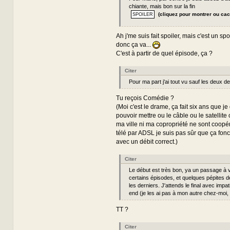
chiante, mais bon sur la fin
(cliquez pour montrer ou cac
Ah j'me suis fait spoiler, mais c'est un spoil
donc ça va...
C'est à partir de quel épisode, ça ?
Citer
Pour ma part j'ai tout vu sauf les deux de
Tu reçois Comédie ?
(Moi c'est le drame, ça fait six ans que j
pouvoir mettre ou le câble ou le satellite
ma ville ni ma copropriété ne sont coopéra
télé par ADSL je suis pas sûr que ça fon
avec un débit correct.)
Citer
Le début est très bon, ya un passage à 
certains épisodes, et quelques pépites 
les derniers. J'attends le final avec imp
end (je les ai pas à mon autre chez-moi,
TT ?
Citer