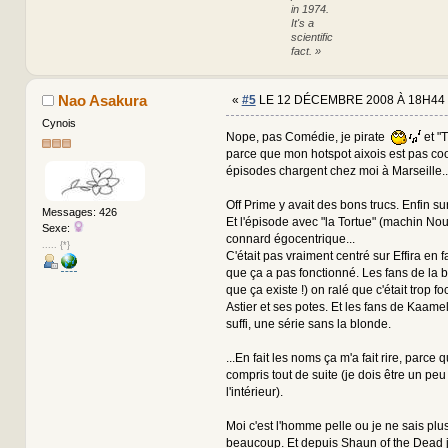
in 1974.
It's a
scientific
fact. »
Nao Asakura
«
#5
LE 12 DÉCEMBRE 2008 À 18H44 
Cynois
Nope, pas Comédie, je pirate
et "
parce que mon hotspot aixois est pas coo
épisodes chargent chez moi à Marseille.
Off Prime y avait des bons trucs. Enfin su
Messages: 426
Et l'épisode avec "la Tortue" (machin Nou
Sexe:
connard égocentrique...
..... {*}
C'était pas vraiment centré sur Effira en fa
que ça a pas fonctionné. Les fans de la bl
que ça existe !) on ralé que c'était trop f
Astier et ses potes. Et les fans de Kaamelo
suffi, une série sans la blonde.
...En fait les noms ça m'a fait rire, parce 
compris tout de suite (je dois être un pe
l'intérieur).
Moi c'est l'homme pelle ou je ne sais plu
beaucoup. Et depuis Shaun of the Dead 