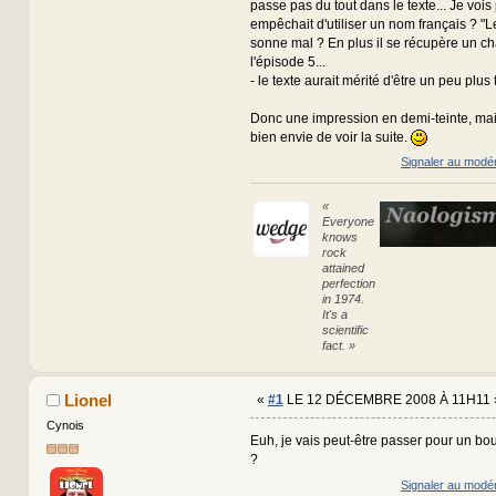
passe pas du tout dans le texte... Je vois
empêchait d'utiliser un nom français ? "L
sonne mal ? En plus il se récupère un c
l'épisode 5...
- le texte aurait mérité d'être un peu plus t
Donc une impression en demi-teinte, ma
bien envie de voir la suite.
Signaler au modé
«
Everyone
knows
rock
attained
perfection
in 1974.
It's a
scientific
fact. »
Lionel
«
#1
LE 12 DÉCEMBRE 2008 À 11H11 
Cynois
Euh, je vais peut-être passer pour un bou
?
Signaler au modé