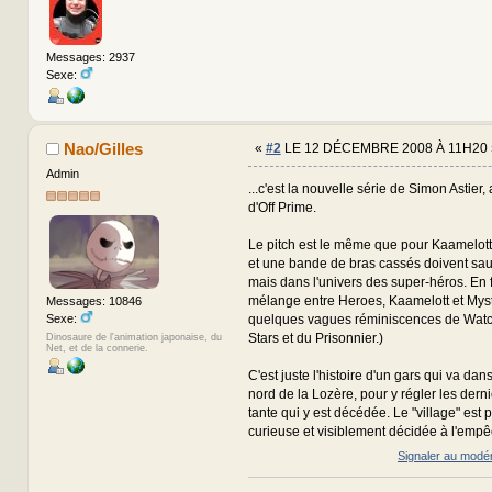
Messages: 2937
Sexe:
Nao/Gilles
«
#2
LE 12 DÉCEMBRE 2008 À 11H20 
Admin
...c'est la nouvelle série de Simon Astier,
d'Off Prime.
Le pitch est le même que pour Kaamelott
et une bande de bras cassés doivent sauv
mais dans l'univers des super-héros. En f
mélange entre Heroes, Kaamelott et Mys
Messages: 10846
Sexe:
quelques vagues réminiscences de Wat
Stars et du Prisonnier.)
Dinosaure de l'animation japonaise, du
Net, et de la connerie.
C'est juste l'histoire d'un gars qui va da
nord de la Lozère, pour y régler les derni
tante qui y est décédée. Le "village" est
curieuse et visiblement décidée à l'empêch
Signaler au modé