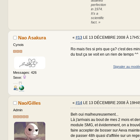
attained
perfection
in 1974.
It's a
scientific
fact. »
Nao Asakura
«
#13
LE 13 DÉCEMBRE 2008 À 17H51
Cynois
Ro mais t'es si pris que ça? c'est des mi
du tout ça se voit en un rien de temps ^^
Signaler au modé
Messages: 426
Sexe:
..... {*}
Nao/Gilles
«
#14
LE 13 DÉCEMBRE 2008 À 19H49
Admin
Beh oui malheureusement...
Là j'arrivais au bout de mes 2 mois et dem
module SMG, et évidemment, on a trouv
faire accepter de bosser sur Aeva mainten
de passer 48h quasi d'affilée sur un rege