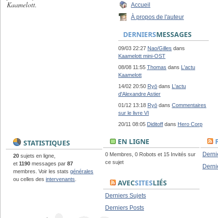
Kaamelott.
Accueil
À propos de l'auteur
DERNIERS
MESSAGES
09/03 22:27
Nao/Gilles
dans
Kaamelott mini-OST
08/08 11:55
Thomas
dans
L'actu
Kaamelott
14/02 20:50
Ryō
dans
L'actu
d'Alexandre Astier
01/12 13:18
Ryō
dans
Commentaires
sur le livre VI
20/11 08:05
Diditoff
dans
Hero Corp
EN LIGNE
STATISTIQUES
Derni
0 Membres, 0 Robots et 15 Invités sur
20
sujets en ligne,
ce sujet
et
1190
messages par
87
Derni
membres. Voir les stats
générales
ou celles des
intervenants
.
AVEC
SITES
LIÉS
Derniers Sujets
Derniers Posts