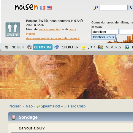
Invité
Bonjour,
,
nous sommes le 9 Août
Connexion avec identifiant, m
2026 à 5h36.
session
Merci de
vous connecter
ou de
vous
inscrire
.
Avez-vous oublié votre mot de passe ?
JEUX
NOISE
N
CE FORUM
CHERCHER
MEMBRES
Noise
n
Nao
Spaamelott
Hero Corp
»
»
»
Sondage
Ça vous a plu ?