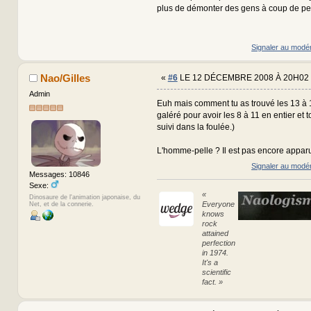
plus de démonter des gens à coup de pell
Signaler au modé
Nao/Gilles
«
#6
LE 12 DÉCEMBRE 2008 À 20H02 
Admin
Euh mais comment tu as trouvé les 13 à 1
galéré pour avoir les 8 à 11 en entier et to
suivi dans la foulée.)
L'homme-pelle ? Il est pas encore apparu, 
Signaler au modé
Messages: 10846
Sexe:
«
Dinosaure de l'animation japonaise, du
Everyone
Net, et de la connerie.
knows
rock
attained
perfection
in 1974.
It's a
scientific
fact. »