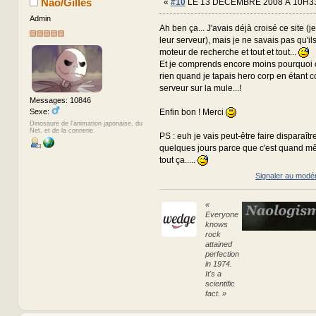
Nao/Gilles
«
#10
LE 13 DÉCEMBRE 2008 À 10H33
Admin
Ah ben ça... J'avais déjà croisé ce site (j
leur serveur), mais je ne savais pas qu'il
moteur de recherche et tout et tout...
Et je comprends encore moins pourquoi ç
rien quand je tapais hero corp en étant
serveur sur la mule...!
Messages: 10846
Sexe:
Enfin bon ! Merci
Dinosaure de l'animation japonaise, du
Net, et de la connerie.
PS : euh je vais peut-être faire disparaît
quelques jours parce que c'est quand mê
tout ça.....
Signaler au modé
«
Everyone
knows
rock
attained
perfection
in 1974.
It's a
scientific
fact. »