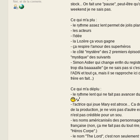
Net, et de la connerie.
stock... On fait une "pause", peut-être qu
weekend je ne sais pas.
Ce qui m'a plu :
- le rythme assez lent permet de jolis pla
- les acteurs
- l'idée
- la Lozère ça vous gagne
- ça respire l'amour des superhéros
- le côté "mystère" des 2 premiers épisode
"mystique" des suivants
- Simon Astier qui change enfin du regist
trop dla baaaaalle" (je ne sais pas si c'es
l'ADN et tout ça, mais il se rapproche ici 
frère en fait...)
Ce qui m'a déplu :
- le rythme lent qui ne fait pas avancer du 
- l'actrice qui joue Mary est atroce... Ca 
de la production, je ne vois pas d'autre ex
n'est pas crédible pour un sou.
- les noms américanisés des personnage
française (non, ça me fait pas du tout rire,
"Héros Corpe".)
- le nom "The Lord", c'est non seulement 