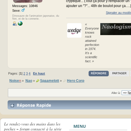
cryptique... (Tout ça pour y remplacer un ":
ajouter un "?"... 48h de boulot pour ça.....
Messages: 10846
Sexe:
Signaler au modé
Dinosaure de l'animation japonaise, du
Net, et de la connerie.
«
Everyone
knows
rock
attained
perfection
in 1974.
It's a
scientific
fact. »
Pages: [
1
]
2
3
4
En haut
RÉPONDRE
PARTAGER
Noise
n
Nao
Spaamelott
Hero Corp
»
»
»
Aller à:
Réponse Rapide
Le rendez-vous des mains dans les
MENU
poches ~ forum consacré à la série