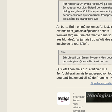
Par rapport à Off Prime j'ai trouvé ça b
écrit, et surtout plus éloigné de Kaamelo
dialogues ; dans Off Prime par moment y
scènes entières qui semblaient transpo
de la série du grand frère Oo.
Ah bon... Enfin en même temps j'ai juste
extraits d'Off, jamais d'épisodes entiers..
trouvais Virgina Efira charmante dans so
très blondes), j'ai jamais trop raffolé des
inspiré de la real laïfe"...
Citer
édit oh ouiii carrément Mystery Men pour 
pensais plus. Que ce film était con ><
Qu'il était con mais qu'il était bien vu !
Je n'oublierai jamais le super-pouvoir tot
pourtant finalement utilisé de l'homme inv
Signaler au modé
«
Everyone
knows
rock
attained
perfection