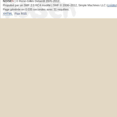
NOISE
N
| © René-Gilles Deberdt 2005-2012.
Propulsé par un SMF 2.0 RC4 modifié | SMF © 2006–2012, Simple Machines LLC (
crédits
Page générée en 0.035 secondes avec 31 requêtes.
XHTML
Flux RSS