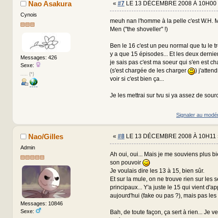
Nao Asakura
«
#7
LE 13 DÉCEMBRE 2008 À 10H00 
Cynois
meuh nan l'homme à la pelle c'est W.H. 
Men ("the shoveller" !)
Ben le 16 c'est un peu normal que tu le t
y a que 15 épisodes... Et les deux dernie
Messages: 426
je sais pas c'est ma soeur qui s'en est c
Sexe:
(s'est chargée de les charger
) j'atten
..... {*}
voir si c'est bien ça...
Je les mettrai sur tvu si ya assez de sour
Signaler au modé
Nao/Gilles
«
#8
LE 13 DÉCEMBRE 2008 À 10H11 
Admin
Ah oui, oui... Mais je me souviens plus b
son pouvoir
Je voulais dire les 13 à 15, bien sûr.
Et sur la mule, on ne trouve rien sur les 
principaux... Y'a juste le 15 qui vient d'ap
aujourd'hui (fake ou pas ?), mais pas les 
Messages: 10846
Sexe:
Bah, de toute façon, ça sert à rien... Je v