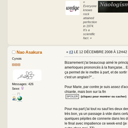
«
Everyone
knows
rock
attained
perfection
in 1974.
It's a
scientific
fact. »
Nao Asakura
«
#3
LE 12 DÉCEMBRE 2008 À 12H42 
Cynois
Bizarrement j'ai beaucoup aimé le princ
amerloques prononcés à la française... E
ça permet de le mettre à part, et de sorti
c'est un anglais?"...
Messages: 426
Pour Marie, par contre je suis assez d'acc
Sexe:
chiante, mais bon sur la fin
..... {*}
(cliquez pour montrer ou cacher)
Pour ma part j'ai tout vu sauf les deux de
très bon, ya un passage à vide dans cert
quelques pépites de connerie dans les de
le final avec impatience ce week-end (je