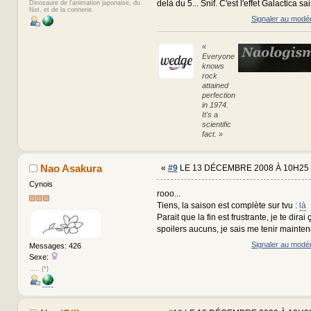
delà du 5... Snif. C'est l'effet Galactica s
Dinosaure de l'animation japonaise, du
Net, et de la connerie.
Signaler au modé
«
Everyone
knows
rock
attained
perfection
in 1974.
It's a
scientific
fact. »
Nao Asakura
«
#9
LE 13 DÉCEMBRE 2008 À 10H25 
Cynois
rooo...
Tiens, la saison est complète sur tvu :
là
Parait que la fin est frustrante, je te dirai
spoilers aucuns, je sais me tenir mainten
Signaler au modé
Messages: 426
Sexe:
..... {*}