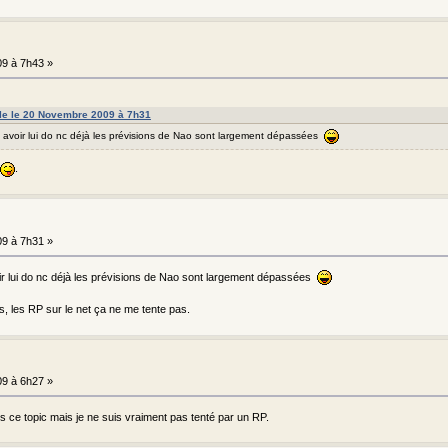
9 à 7h43 »
f le le 20 Novembre 2009 à 7h31
à avoir lui do nc déjà les prévisions de Nao sont largement dépassées
.
9 à 7h31 »
oir lui do nc déjà les prévisions de Nao sont largement dépassées
s, les RP sur le net ça ne me tente pas.
9 à 6h27 »
is ce topic mais je ne suis vraiment pas tenté par un RP.