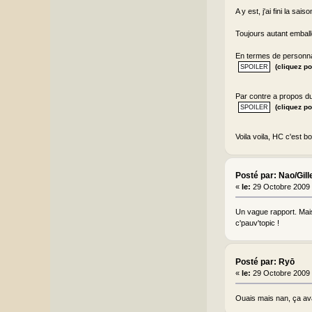
A y est, j'ai fini la saiso
Toujours autant emballé,
En termes de personn
(cliquez po
Par contre a propos du 
(cliquez po
Voila voila, HC c'est
Posté par: Nao/Gill
«
le:
29 Octobre 2009 
Un vague rapport. Mais l
c'pauv'topic !
Posté par: Ryō
«
le:
29 Octobre 2009 
Ouais mais nan, ça av