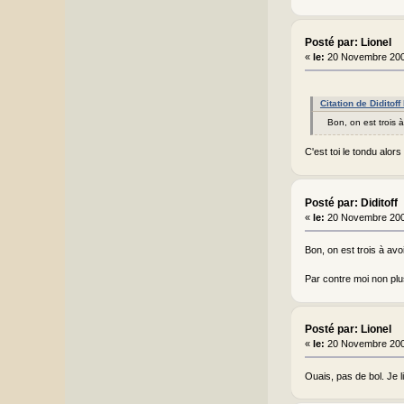
Posté par: Lionel
«
le:
20 Novembre 200
Citation de Diditof
Bon, on est trois 
C'est toi le tondu alors
Posté par: Diditoff
«
le:
20 Novembre 200
Bon, on est trois à av
Par contre moi non plu
Posté par: Lionel
«
le:
20 Novembre 200
Ouais, pas de bol. Je l