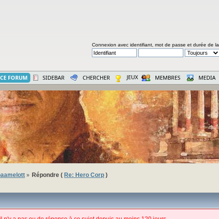
Connexion avec identifiant, mot de passe et durée de l
JEUX
CE FORUM
SIDEBAR
CHERCHER
MEMBRES
MEDIA
aamelott
Répondre (
Re: Hero Corp
)
»