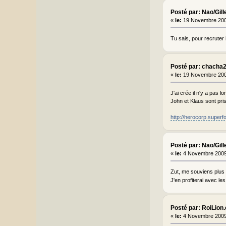
Posté par: Nao/Gill
«
le:
19 Novembre 200
Tu sais, pour recruter i
Posté par: chacha
«
le:
19 Novembre 200
J'ai crée il n'y a pas 
John et Klaus sont pri
http://herocorp.superfo
Posté par: Nao/Gill
«
le:
4 Novembre 2009
Zut, me souviens plus d
J'en profiterai avec le
Posté par: RoiLion
«
le:
4 Novembre 2009