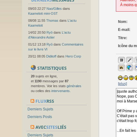
Attention,
À moins q
09/03 22:27
Nao/Gilles
dans
Kaamelott mini-OST
08/08 11:55
Thomas
dans
L'actu
Nom:
Kaamelott
E-mail:
14/02 20:50
Ryō
dans
L'actu
d'Alexandre Astier
Titre:
01/12 13:18
Ryō
dans
Commentaires
Icône du 
sur le livre VI
20/11 08:05
Diditoff
dans
Hero Corp
STATISTIQUES
20
sujets en ligne,
et
1190
messages par
87
[plus]
membres. Voir les stats
générales
ou celles des
intervenants
.
FLUX
RSS
Derniers Sujets
Derniers Posts
AVEC
SITES
LIÉS
Derniers Sujets