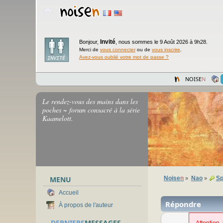
Invité
Bonjour,
,
nous sommes le 9 Août 2026 à 9h28.
Merci de
vous connecter
ou de
vous inscrire
.
Avez-vous oublié votre mot de passe ?
NOISE
N
Le rendez-vous des mains dans les
poches ~ forum consacré à la série
Kaamelott.
MENU
Noise
n
Nao
Sp
»
»
Accueil
Répondre
À propos de l'auteur
DERNIERS
MESSAGES