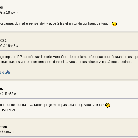
es
9 à 19h57 »
ci t'auras du mal je pense, doit y avoir 2 tifs et un tondu qui lisent ce topic...
2022
9 à 19h48 »
longtemps un RP centrée sur la série Hero Corp, le problème, c'est que pour l'instant on est que
s mais pas les autres personnages, donc si sa vous tentes n'hésitez pas à nous rejoindre!
rum.fr/
es
 à 11h52 »
u tout de tout ça... Va falloir que je me repasse la 1 si je veux voir la 2
s DVD quoi...
.com
 à 9h57 »