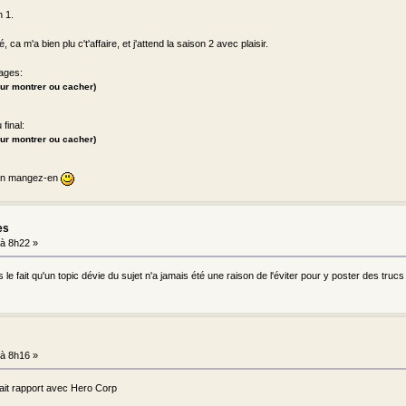
n 1.
 ca m'a bien plu c't'affaire, et j'attend la saison 2 avec plaisir.
ages:
ur montrer ou cacher)
final:
ur montrer ou cacher)
 bon mangez-en
es
à 8h22 »
e fait qu'un topic dévie du sujet n'a jamais été une raison de l'éviter pour y poster des trucs on-t
à 8h16 »
ait rapport avec Hero Corp