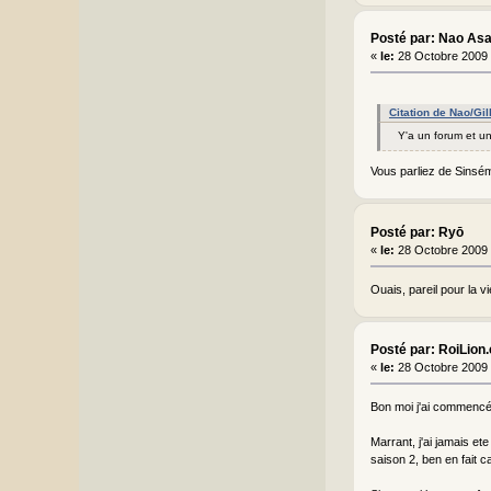
Posté par: Nao As
«
le:
28 Octobre 2009 
Citation de Nao/Gi
Y'a un forum et un
Vous parliez de Sinsémi
Posté par: Ryō
«
le:
28 Octobre 2009 
Ouais, pareil pour la vi
Posté par: RoiLion
«
le:
28 Octobre 2009 
Bon moi j'ai commencé H
Marrant, j'ai jamais et
saison 2, ben en fait ca