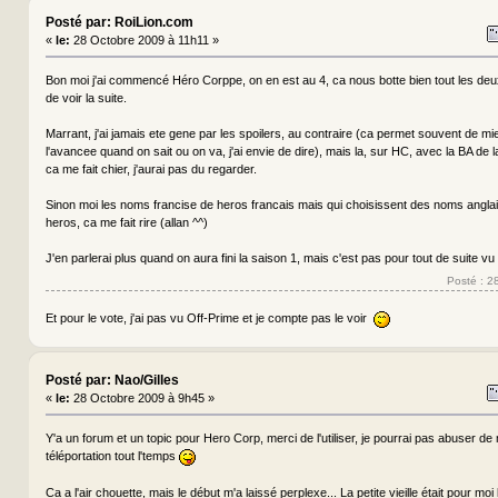
Posté par: RoiLion.com
«
le:
28 Octobre 2009 à 11h11 »
Bon moi j'ai commencé Héro Corppe, on en est au 4, ca nous botte bien tout les deux, 
de voir la suite.
Marrant, j'ai jamais ete gene par les spoilers, au contraire (ca permet souvent de m
l'avancee quand on sait ou on va, j'ai envie de dire), mais la, sur HC, avec la BA de l
ca me fait chier, j'aurai pas du regarder.
Sinon moi les noms francise de heros francais mais qui choisissent des noms anglai
heros, ca me fait rire (allan ^^)
J'en parlerai plus quand on aura fini la saison 1, mais c'est pas pour tout de suite vu
Posté : 2
Et pour le vote, j'ai pas vu Off-Prime et je compte pas le voir
Posté par: Nao/Gilles
«
le:
28 Octobre 2009 à 9h45 »
Y'a un forum et un topic pour Hero Corp, merci de l'utiliser, je pourrai pas abuser d
téléportation tout l'temps
Ca a l'air chouette, mais le début m'a laissé perplexe... La petite vieille était pour moi