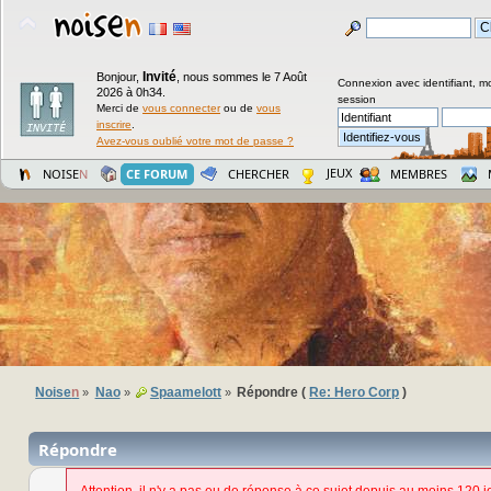
Invité
Bonjour,
,
nous sommes le 7 Août
Connexion avec identifiant, m
2026 à 0h34.
session
Merci de
vous connecter
ou de
vous
inscrire
.
Avez-vous oublié votre mot de passe ?
JEUX
NOISE
N
CE FORUM
CHERCHER
MEMBRES
Noise
n
Nao
Spaamelott
Répondre (
Re: Hero Corp
)
»
»
»
Répondre