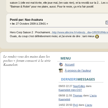
saison 1 (elle est mal écrite, elle joue mal, j'en sais rien), et la revoilà sur la 2... Les
"Batman & Robin" pour me plaire, aussi. Pour le reste, ça m'a l'air positif.
Posté par: Nao Asakura
«
le:
27 Octobre 2009 à 23h01 »
Hero Corp Saison 2 : Prochaiment...
http://www.allocine.fr/video/p...dia=18929189&c
Ouais, du coup c'est définitivement moisi, et j'ai envie de dire : tant mieux
Le rendez-vous des mains dans les
MENU
poches ~ forum consacré à la série
Kaamelott.
Accueil
À propos de l'auteur
DERNIERS
MESSAGES
09/03 22:27
Nao/Gilles
dans
Kaamelott mini-OST
08/08 11:55
Thomas
dans
L'actu
Kaamelott
14/02 20:50
Ryō
dans
L'actu