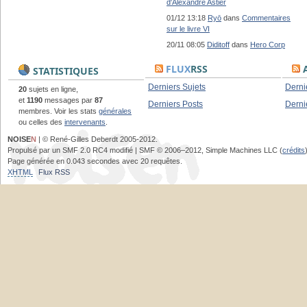
d'Alexandre Astier
01/12 13:18
Ryō
dans
Commentaires
sur le livre VI
20/11 08:05
Diditoff
dans
Hero Corp
FLUX
RSS
A
STATISTIQUES
Derniers Sujets
Derni
20
sujets en ligne,
et
1190
messages par
87
Derniers Posts
Derni
membres. Voir les stats
générales
ou celles des
intervenants
.
NOISE
N
| © René-Gilles Deberdt 2005-2012.
Propulsé par un SMF 2.0 RC4 modifié | SMF © 2006–2012, Simple Machines LLC (
crédits
Page générée en 0.043 secondes avec 20 requêtes.
XHTML
Flux RSS