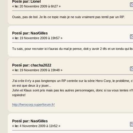
Posté par: Lionel
«
le:
20 Novembre 2009 à 6h27 »
Ouais, pas de bol. Je lis ce topic mais je ne suis vraiment pas tenté par un RP.
Posté par: Nao/Gilles
«
le:
19 Novembre 2009 à 19h57 »
Tu sais, pour recruter ici t'auras du mal je pense, doit y avoir 2 tifs et un tondu qui lis
Posté par: chacha2022
«
le:
19 Novembre 2009 à 19h48 »
J'ai crée il n'y a pas longtemps un RP centrée sur la série Hero Corp, le problème, c'
on est que deux à y jouer...
John et Klaus sont pris mais pas les autres personnages, donc si sa vous tentes n'
rejoindre!
http://herocorp.superforum.fr/
Posté par: Nao/Gilles
«
le:
4 Novembre 2009 à 11h52 »