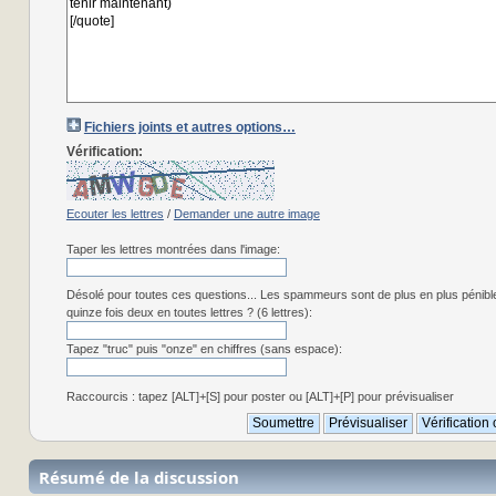
Fichiers joints et autres options…
Vérification:
Ecouter les lettres
/
Demander une autre image
Taper les lettres montrées dans l'image:
Désolé pour toutes ces questions... Les spammeurs sont de plus en plus pénibl
quinze fois deux en toutes lettres ? (6 lettres):
Tapez "truc" puis "onze" en chiffres (sans espace):
Raccourcis : tapez [ALT]+[S] pour poster ou [ALT]+[P] pour prévisualiser
Résumé de la discussion