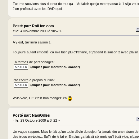
Zut, me souviens plus du tout de tout ça... Va falloir que je me repasse la 1 si je veux
J'en profiterai avec les DVD quoi...
Posté par: RoiLion.com
«
le:
4 Novembre 2009 à 9h57 »
A y est, j'ai fini la saison 1.
Toujours autant emballé, ca m'a bien plu c't'affaire, et j'attend la saison 2 avec plaisir.
En termes de personnages:
(cliquez pour montrer ou cacher)
Par contre a propos du final:
(cliquez pour montrer ou cacher)
Voila voila, HC c'est bon mangez-en
Posté par: Nao/Gilles
«
le:
29 Octobre 2009 à 8h22 »
Un vague rapport. Mais le fait qu'un topic dévie du sujet n'a jamais été une raison de 
des trucs on-topic... Suffit de le faire. En plus ça faisait six mois qu'il était vide, c'pauv