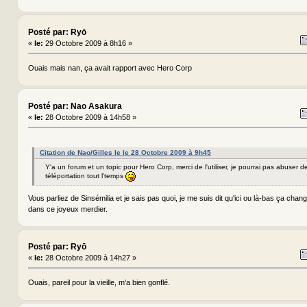
Posté par: Ryō
«
le:
29 Octobre 2009 à 8h16 »
Ouais mais nan, ça avait rapport avec Hero Corp
Posté par: Nao Asakura
«
le:
28 Octobre 2009 à 14h58 »
Citation de Nao/Gilles le le 28 Octobre 2009 à 9h45
Y'a un forum et un topic pour Hero Corp, merci de l'utiliser, je pourrai pas abuser 
téléportation tout l'temps
Vous parliez de Sinsémilia et je sais pas quoi, je me suis dit qu'ici ou là-bas ça cha
dans ce joyeux merdier.
Posté par: Ryō
«
le:
28 Octobre 2009 à 14h27 »
Ouais, pareil pour la vieille, m'a bien gonflé.