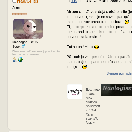
Nao/Gilles
«
#10
LE 13 DÉCEMBRE 2008 À 10H33
Admin
Ah ben ça... J'avais déjà croisé ce site (j
leur serveur), mais je ne savais pas qu'il
moteur de recherche et tout et tout...
Et je comprends encore moins pourquoi ç
rien quand je tapais hero corp en étant
serveur sur la mule...!
Messages: 10846
Sexe:
Enfin bon ! Merci
Dinosaure de l'animation japonaise, du
Net, et de la connerie.
PS : euh je vais peut-être faire disparaît
quelques jours parce que c'est quand mê
tout ça.....
Signaler au modé
«
Everyone
knows
rock
attained
perfection
in 1974.
It's a
scientific
fact. »