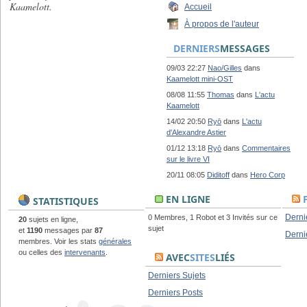
Kaamelott.
Accueil
À propos de l'auteur
DERNIERS
MESSAGES
09/03 22:27
Nao/Gilles
dans
Kaamelott mini-OST
08/08 11:55
Thomas
dans
L'actu
Kaamelott
14/02 20:50
Ryō
dans
L'actu
d'Alexandre Astier
01/12 13:18
Ryō
dans
Commentaires
sur le livre VI
20/11 08:05
Diditoff
dans
Hero Corp
EN LIGNE
STATISTIQUES
Derni
0 Membres, 1 Robot et 3 Invités sur ce
20
sujets en ligne,
sujet
et
1190
messages par
87
Derni
membres. Voir les stats
générales
ou celles des
intervenants
.
AVEC
SITES
LIÉS
Derniers Sujets
Derniers Posts