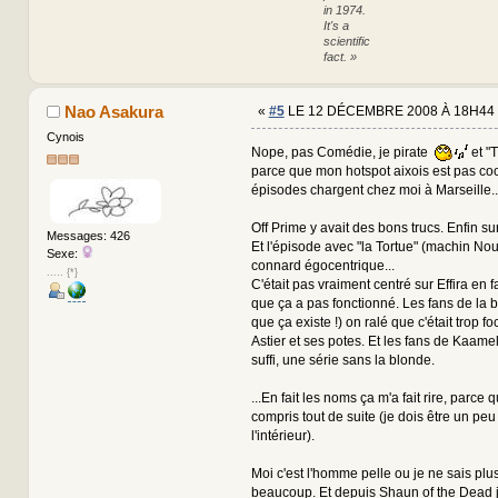
in 1974.
It's a
scientific
fact. »
Nao Asakura
«
#5
LE 12 DÉCEMBRE 2008 À 18H44 
Cynois
Nope, pas Comédie, je pirate
et "
parce que mon hotspot aixois est pas coo
épisodes chargent chez moi à Marseille.
Off Prime y avait des bons trucs. Enfin su
Messages: 426
Et l'épisode avec "la Tortue" (machin Nou
Sexe:
connard égocentrique...
..... {*}
C'était pas vraiment centré sur Effira en fa
que ça a pas fonctionné. Les fans de la bl
que ça existe !) on ralé que c'était trop f
Astier et ses potes. Et les fans de Kaamelo
suffi, une série sans la blonde.
...En fait les noms ça m'a fait rire, parce 
compris tout de suite (je dois être un pe
l'intérieur).
Moi c'est l'homme pelle ou je ne sais plu
beaucoup. Et depuis Shaun of the Dead 