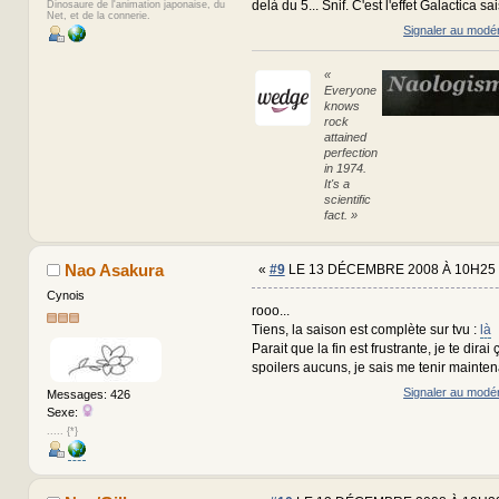
delà du 5... Snif. C'est l'effet Galactica s
Dinosaure de l'animation japonaise, du
Net, et de la connerie.
Signaler au modé
«
Everyone
knows
rock
attained
perfection
in 1974.
It's a
scientific
fact. »
Nao Asakura
«
#9
LE 13 DÉCEMBRE 2008 À 10H25 
Cynois
rooo...
Tiens, la saison est complète sur tvu :
là
Parait que la fin est frustrante, je te dirai
spoilers aucuns, je sais me tenir mainten
Signaler au modé
Messages: 426
Sexe:
..... {*}