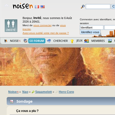
Invité
Bonjour,
,
nous sommes le 6 Août
Connexion avec identifiant, 
2026 à 20h01.
session
Merci de
vous connecter
ou de
vous
inscrire
.
Avez-vous oublié votre mot de passe ?
JEUX
NOISE
N
CE FORUM
CHERCHER
MEMBRES
Noise
n
Nao
Spaamelott
Hero Corp
»
»
»
Sondage
Ça vous a plu ?