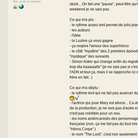
Net, et de la connerie.
stock... On fait une "pause", peut-être qu
weekend je ne sais pas.
Ce qui m'a plu :
- le rythme assez lent permet de jolis pla
- les acteurs
- l'idée
- la Lozère ça vous gagne
- ça respire l'amour des superhéros
- le côté "mystère" des 2 premiers épisode
"mystique" des suivants
- Simon Astier qui change enfin du regist
trop dla baaaaalle" (je ne sais pas si c'es
l'ADN et tout ça, mais il se rapproche ici 
frère en fait...)
Ce qui m'a déplu :
- le rythme lent qui ne fait pas avancer du 
- l'actrice qui joue Mary est atroce... Ca 
de la production, je ne vois pas d'autre ex
n'est pas crédible pour un sou.
- les noms américanisés des personnage
française (non, ça me fait pas du tout rire,
"Héros Corpe".)
- le nom "The Lord", c'est non seulement 