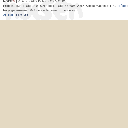
NOISE
N
| © René-Gilles Deberdt 2005-2012.
Propulsé par un SMF 2.0 RC4 modifié | SMF © 2006–2012, Simple Machines LLC (
crédits
Page générée en 0.041 secondes avec 31 requêtes.
XHTML
Flux RSS