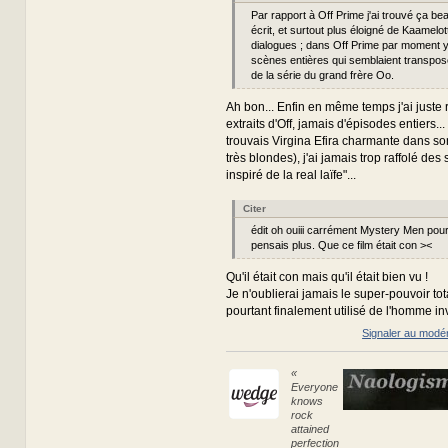
Par rapport à Off Prime j'ai trouvé ça b
écrit, et surtout plus éloigné de Kaamelo
dialogues ; dans Off Prime par moment y
scènes entières qui semblaient transpo
de la série du grand frère Oo.
Ah bon... Enfin en même temps j'ai juste
extraits d'Off, jamais d'épisodes entiers..
trouvais Virgina Efira charmante dans so
très blondes), j'ai jamais trop raffolé des
inspiré de la real laïfe"...
Citer
édit oh ouiii carrément Mystery Men pour 
pensais plus. Que ce film était con ><
Qu'il était con mais qu'il était bien vu !
Je n'oublierai jamais le super-pouvoir tot
pourtant finalement utilisé de l'homme inv
Signaler au modé
«
Everyone
knows
rock
attained
perfection