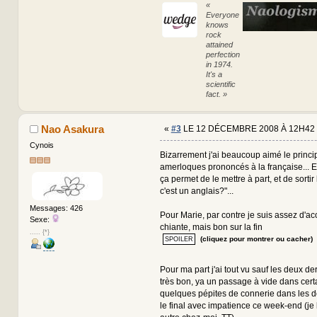
«
Everyone
knows
rock
attained
perfection
in 1974.
It's a
scientific
fact. »
Nao Asakura
«
#3
LE 12 DÉCEMBRE 2008 À 12H42 
Cynois
Bizarrement j'ai beaucoup aimé le princ
amerloques prononcés à la française... E
ça permet de le mettre à part, et de sorti
c'est un anglais?"...
Messages: 426
Pour Marie, par contre je suis assez d'acc
Sexe:
chiante, mais bon sur la fin
..... {*}
(cliquez pour montrer ou cacher)
Pour ma part j'ai tout vu sauf les deux de
très bon, ya un passage à vide dans cert
quelques pépites de connerie dans les de
le final avec impatience ce week-end (je