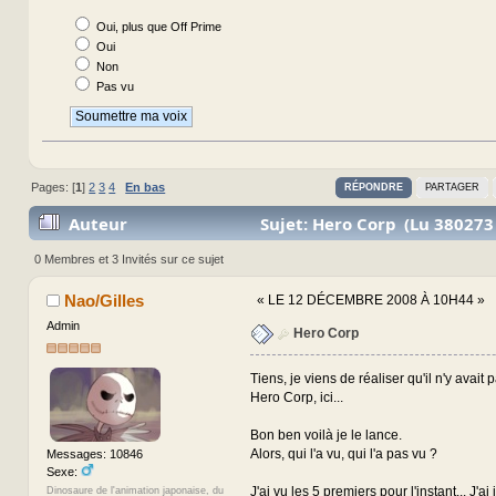
Oui, plus que Off Prime
Oui
Non
Pas vu
Pages: [
1
]
2
3
4
En bas
RÉPONDRE
PARTAGER
Auteur
Sujet: Hero Corp (Lu 380273 
0 Membres et 3 Invités sur ce sujet
Nao/Gilles
«
LE 12 DÉCEMBRE 2008 À 10H44 »
Admin
Hero Corp
Tiens, je viens de réaliser qu'il n'y avait 
Hero Corp, ici...
Bon ben voilà je le lance.
Alors, qui l'a vu, qui l'a pas vu ?
Messages: 10846
Sexe:
J'ai vu les 5 premiers pour l'instant... J'a
Dinosaure de l'animation japonaise, du