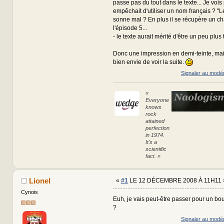
passe pas du tout dans le texte... Je vois
empêchait d'utiliser un nom français ? "L
sonne mal ? En plus il se récupère un c
l'épisode 5...
- le texte aurait mérité d'être un peu plus t
Donc une impression en demi-teinte, ma
bien envie de voir la suite.
Signaler au modé
«
Everyone
knows
rock
attained
perfection
in 1974.
It's a
scientific
fact. »
Lionel
«
#1
LE 12 DÉCEMBRE 2008 À 11H11 
Cynois
Euh, je vais peut-être passer pour un bou
?
Signaler au modé