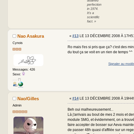
attained
perfection
in 1974.
It's a
scientific
fact. »
Nao Asakura
«
#13
LE 13 DÉCEMBRE 2008 À 17H51
Cynois
Ro mais t'es si pris que ça? c'est des mi
du tout ça se voit en un rien de temps ^^
Signaler au modé
Messages: 426
Sexe:
..... {*}
Nao/Gilles
«
#14
LE 13 DÉCEMBRE 2008 À 19H49
Admin
Beh oui malheureusement...
Là j'arrivais au bout de mes 2 mois et dem
module SMG, et évidemment, on a trouv
faire accepter de bosser sur Aeva mainten
de passer 48h quasi d'affilée sur un rege