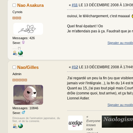
Nao Asakura
«
#11
LE 13 DÉCEMBRE 2008 À 13H36
Cynois
ouioui, le téléchargement, c'est maaaal
Quel final épatant ! Oo
Je m'attendais pas à ça. Faudrait que je r
Messages: 426
Signaler au modé
Sexe:
..... {*}
Nao/Gilles
«
#12
LE 13 DÉCEMBRE 2008 À 17H49
Admin
J'ai regardé un peu la fin (vu que visible
jamais voir l'intégrale...), la fin du 14 est 
Quant au 15, j'ai pas tout pigé mais Cou
drôle (comme quoi, tout arrive), et ça fait 
Lionnel Astier.
Signaler au modé
Messages: 10846
Sexe:
«
Dinosaure de l'animation japonaise, du
Everyone
Net, et de la connerie.
knows
rock