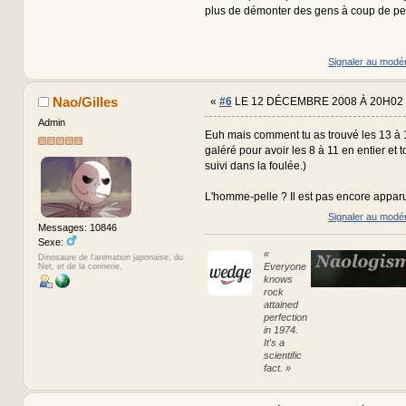
plus de démonter des gens à coup de pell
Signaler au modé
Nao/Gilles
«
#6
LE 12 DÉCEMBRE 2008 À 20H02 
Admin
Euh mais comment tu as trouvé les 13 à 1
galéré pour avoir les 8 à 11 en entier et to
suivi dans la foulée.)
L'homme-pelle ? Il est pas encore apparu, 
Signaler au modé
Messages: 10846
Sexe:
«
Dinosaure de l'animation japonaise, du
Everyone
Net, et de la connerie.
knows
rock
attained
perfection
in 1974.
It's a
scientific
fact. »