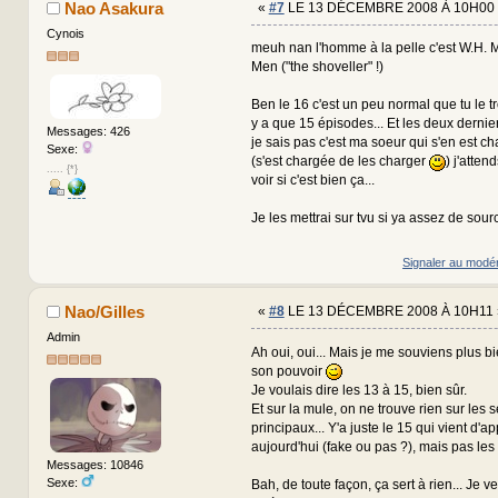
Nao Asakura
«
#7
LE 13 DÉCEMBRE 2008 À 10H00 
Cynois
meuh nan l'homme à la pelle c'est W.H. 
Men ("the shoveller" !)
Ben le 16 c'est un peu normal que tu le t
y a que 15 épisodes... Et les deux dernie
Messages: 426
je sais pas c'est ma soeur qui s'en est c
Sexe:
(s'est chargée de les charger
) j'atten
..... {*}
voir si c'est bien ça...
Je les mettrai sur tvu si ya assez de sour
Signaler au modé
Nao/Gilles
«
#8
LE 13 DÉCEMBRE 2008 À 10H11 
Admin
Ah oui, oui... Mais je me souviens plus b
son pouvoir
Je voulais dire les 13 à 15, bien sûr.
Et sur la mule, on ne trouve rien sur les 
principaux... Y'a juste le 15 qui vient d'ap
aujourd'hui (fake ou pas ?), mais pas les 
Messages: 10846
Sexe:
Bah, de toute façon, ça sert à rien... Je v