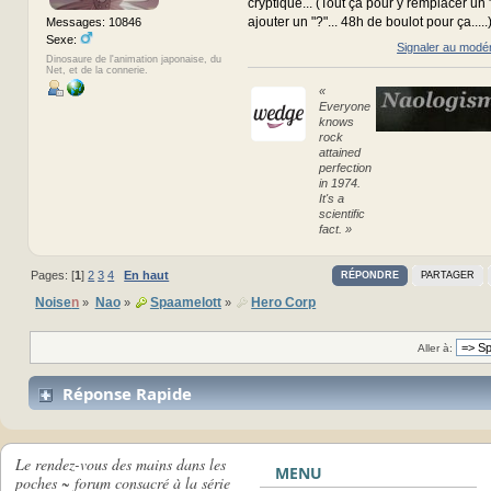
cryptique... (Tout ça pour y remplacer un ":
ajouter un "?"... 48h de boulot pour ça.....
Messages: 10846
Sexe:
Signaler au modé
Dinosaure de l'animation japonaise, du
Net, et de la connerie.
«
Everyone
knows
rock
attained
perfection
in 1974.
It's a
scientific
fact. »
Pages: [
1
]
2
3
4
En haut
RÉPONDRE
PARTAGER
Noise
n
Nao
Spaamelott
Hero Corp
»
»
»
Aller à:
Réponse Rapide
Le rendez-vous des mains dans les
MENU
poches ~ forum consacré à la série