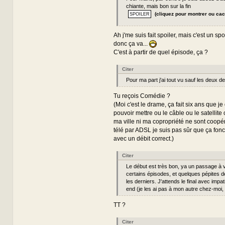
chiante, mais bon sur la fin
(cliquez pour montrer ou cac
Ah j'me suis fait spoiler, mais c'est un spoil
donc ça va...
C'est à partir de quel épisode, ça ?
Citer
Pour ma part j'ai tout vu sauf les deux de
Tu reçois Comédie ?
(Moi c'est le drame, ça fait six ans que j
pouvoir mettre ou le câble ou le satellite
ma ville ni ma copropriété ne sont coopéra
télé par ADSL je suis pas sûr que ça fon
avec un débit correct.)
Citer
Le début est très bon, ya un passage à 
certains épisodes, et quelques pépites 
les derniers. J'attends le final avec imp
end (je les ai pas à mon autre chez-moi,
TT ?
Citer