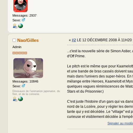
Messages: 2937
Sexe:
Nao/Gilles
«
#2
LE 12 DÉCEMBRE 2008 À 11H20 
Admin
...c'est la nouvelle série de Simon Astier,
d'Off Prime.
Le pitch est le même que pour Kaamelott
et une bande de bras cassés doivent sauv
mais dans l'univers des super-héros. En f
mélange entre Heroes, Kaamelott et Mys
Messages: 10846
Sexe:
quelques vagues réminiscences de Wat
Stars et du Prisonnier.)
Dinosaure de l'animation japonaise, du
Net, et de la connerie.
C'est juste l'histoire d'un gars qui va da
nord de la Lozère, pour y régler les derni
tante qui y est décédée. Le "village" est
curieuse et visiblement décidée à l'empêch
Signaler au modé