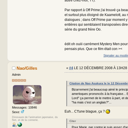
autre chez-moi, TT).
Par rapport à Off Prime j'ai trouvé ça be
et surtout plus éloigné de Kaamelott, au
dialogues ; dans Off Prime par moment y
entières qui semblaient transposées dire
série du grand frère Oo.
édit oh ouiii carrément Mystery Men pour 
pensais plus. Que ce film était con ><
Signaler au modé
Nao/Gilles
«
#4
LE 12 DÉCEMBRE 2008 À 13H28 
Admin
Citation de Nao Asakura le le 12 Décemb
Bizarrement j'ai beaucoup aimé le princ
amerloques prononcés à la française... E
Lord" ça permet de le mettre à part, et de
"ha mais c'est un anglais?"...
Messages: 10846
Euh... C't'une blague, ça ?
Sexe:
Dinosaure de l'animation japonaise, du
Net, et de la connerie.
Citer
Pour Marie, par contre je suis assez d'ac