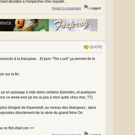
ment décidée à l'empêcher d'en repartir...
Report to moderator
Logged
QUOTE
oncés à la française... Et puis "The Lord" ça permet de le
on sur la fin
on, ya un passage à vide dans certains épisodes, et quelques
ence ce week-end (je les ai pas à mon autre chez-moi, TT).
ut plus éloigné de Kaamelott, au niveau des dialogues ; dans
nsposées directement de la série du grand frère Oo.
e ce film était con ><
Report to moderator
Logged