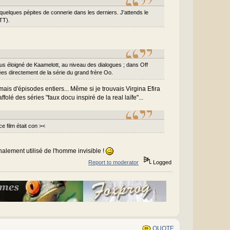
quelques pépites de connerie dans les derniers. J'attends le
TT).
plus éloigné de Kaamelott, au niveau des dialogues ; dans Off
es directement de la série du grand frère Oo.
mais d'épisodes entiers... Même si je trouvais Virgina Efira
olé des séries "faux docu inspiré de la real laïfe"...
e film était con ><
inalement utilisé de l'homme invisible !
Report to moderator
Logged
QUOTE