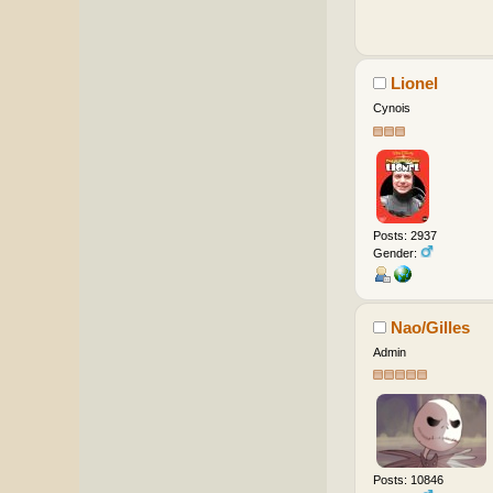
Lionel
Cynois
Posts: 2937
Gender:
Nao/Gilles
Admin
Posts: 10846