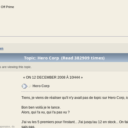
e Off Prime
wn
Topic: Hero Corp (Read 382909 times)
are viewing this topic.
«
ON 12 DECEMBER 2008 À 10H44 »
Hero Corp
Tiens, je viens de réaliser qu'il n'y avait pas de topic sur Hero Corp, ici
Bon ben voilà je le lance.
Alors, qui l'a vu, qui l'a pas vu ?
J'ai vu les 5 premiers pour l'instant... J'ai jusqu'au 12 en stock... On
sais pas.
japonaise, du