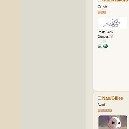
Cynois
Posts: 426
Gender:
..... {*}
Nao/Gilles
Admin