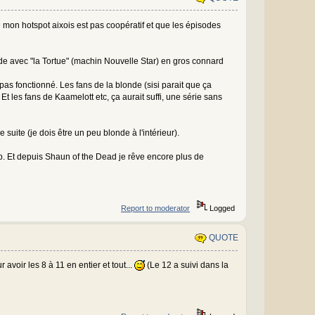
 mon hotspot aixois est pas coopératif et que les épisodes
sode avec "la Tortue" (machin Nouvelle Star) en gros connard
a pas fonctionné. Les fans de la blonde (sisi parait que ça
. Et les fans de Kaamelott etc, ça aurait suffi, une série sans
e suite (je dois être un peu blonde à l'intérieur).
p. Et depuis Shaun of the Dead je rêve encore plus de
Report to moderator
Logged
QUOTE
avoir les 8 à 11 en entier et tout...
(Le 12 a suivi dans la