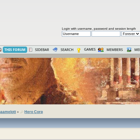
Login with username, password and session length
GAMES
THIS FORUM
SIDEBAR
SEARCH
MEMBERS
ME
aamelott
Hero Corp
»