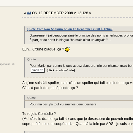
«
#4
ON 12 DECEMBER 2008 À 13H28 »
Quote from Nao Asakura on on 12 December 2008 à 12h42
Bizarrement j'ai beaucoup aimé le principe des noms amerloques prononc
à part, et de sortir la blague "ha mais c'est un anglais?"...
Euh... C't'une blague, ça ?
Quote
japonaise, du
Pour Marie, par contre je suis assez d'accord, elle est chiante, mais bon 
(click to show/hide)
Ah j'me suis fait spoiler, mais c'est un spoiler qui fait plaisir donc ça va
C'est à partir de quel épisode, ça ?
Quote
Pour ma part j'ai tout vu sauf les deux derniers.
Tu reçois Comédie ?
(Moi c'est le drame, ça fait six ans que je désespère de pouvoir mettre
copropriété ne sont coopératifs... Quant à la télé par ADSL je suis pa