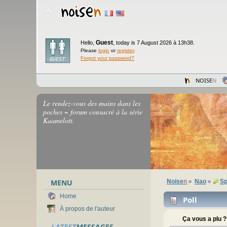
Guest
Hello,
,
today is 7 August 2026 à 13h38.
Please
login
or
register
.
Forgot your password?
NOISE
N
Le rendez-vous des mains dans les
poches ~ forum consacré à la série
Kaamelott.
MENU
Noise
n
Nao
Sp
»
»
Home
Poll
À propos de l'auteur
Ça vous a plu ?
LATEST
MESSAGES