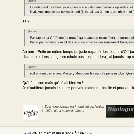
Quote
Le début est très bon, ya un passage à vide dans certains épisodes, et 
final avec impatience ce week-end (je les ai pas à mon autre chez-moi, 
TT ?
Quote
Par rapport à Off Prime j'ai trouvé ça beaucoup mieux écrit, et surtout 
Prime par moment y avait des scènes entières qui semblaient transposé
Ah bon... Enfin en même temps j'ai juste regardé des extraits d'Off, ja
charmante dans son genre (chuis pas très blondes), j'ai jamais trop raff
Quote
édit oh ouiii carrément Mystery Men pour le coup, j'y pensais plus. Que c
Qu'il était con mais qu'il était bien vu !
Je n'oublierai jamais le super-pouvoir totalement inutile et pourtant f
« Everyone knows rock attained perfection
in 1974. It's a scientific fact. »
«
#5
ON 12 DECEMBER 2008 À 18H44 »