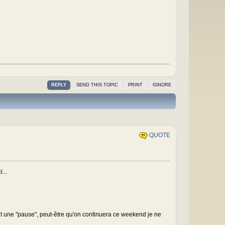
REPLY
SEND THIS TOPIC
PRINT
IGNORE
QUOTE
...
 fait une "pause", peut-être qu'on continuera ce weekend je ne