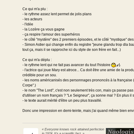
Ce qui m'a plu :
- le rythme assez lent permet de jolis plans
- les acteurs
- l'idée
- la Lozère ça vous gagne
- ça respire l'amour des superhéros
- le côté "mystère" des 2 premiers épisodes, et le côté "mystique" des
- Simon Astier qui change enfin du registre "jeune glandu trop dla baaa
tout ça, mais il se rapproche ici du style de son frère en fait...)
Ce qui m'a déplu :
- le rythme lent qui ne fait pas avancer du tout l'histoire
- l'actrice qui joue Mary est atroce... Ca doit être une amie de la produ
crédible pour un sou.
- les noms américanisés des personnages prononcés à la française (non
Corpe".)
- le nom "The Lord", c'est non seulement très con, mais ça passe pas d
d'utiliser un nom français ? "Le Seigneur", ça sonne mal ? En plus il
- le texte aurait mérité d'être un peu plus travaillé.
Donc une impression en demi-teinte, mais j'ai quand même bien envie
« Everyone knows rock attained perfection
in 1974. It's a scientific fact. »