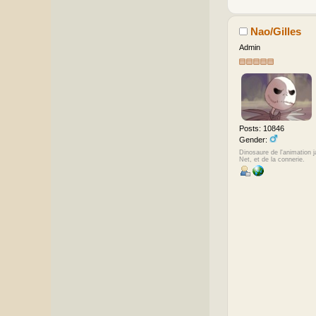
Nao/Gilles
Admin
Posts: 10846
Gender:
Dinosaure de l'animation 
Net, et de la connerie.