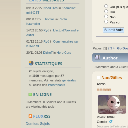
Oui, plus qu
09/03 22:27
Nao/Gilles
in
Kaamelott
Oui
mini-OST
Non
08/08 11:55
Thomas
in
L'actu
Pas vu
Kaamelott
14/02 20:50
Ryō
in
L'actu d'Alexandre
Astier
01/12 13:18
Ryō
in
Commentaires sur
le livre VI
Pages: [
1
]
2
3
4
Go Do
20/11 08:05
Diditoff
in
Hero Corp
Author
STATISTIQUES
0 Members and 3 Guests 
20
sujets en ligne,
et
1190
messages par
87
Nao/Gilles
membres. Voir les stats
générales
Admin
ou celles des
intervenants
.
EN LIGNE
0 Members, 0 Spiders and 3 Guests
are viewing this topic.
FLUX
RSS
Posts: 10846
Gender:
Derniers Sujets
Dinosaure de l'animation 