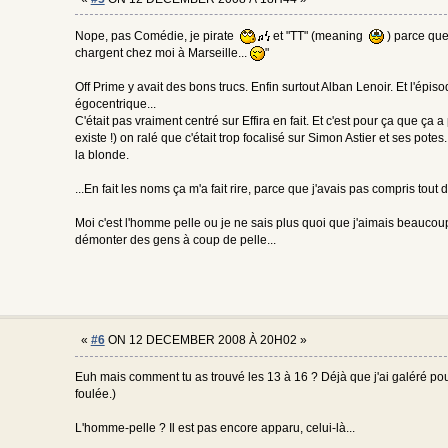
Nope, pas Comédie, je pirate
et "TT" (meaning
) parce que
chargent chez moi à Marseille...
"
Off Prime y avait des bons trucs. Enfin surtout Alban Lenoir. Et l'épi
égocentrique...
C'était pas vraiment centré sur Effira en fait. Et c'est pour ça que ça 
existe !) on ralé que c'était trop focalisé sur Simon Astier et ses potes
la blonde.
...En fait les noms ça m'a fait rire, parce que j'avais pas compris tout d
Moi c'est l'homme pelle ou je ne sais plus quoi que j'aimais beaucou
démonter des gens à coup de pelle...
«
#6
ON 12 DECEMBER 2008 À 20H02 »
Euh mais comment tu as trouvé les 13 à 16 ? Déjà que j'ai galéré pour 
foulée.)
L'homme-pelle ? Il est pas encore apparu, celui-là...