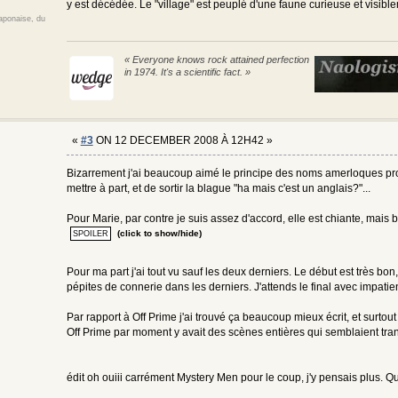
y est décédée. Le "village" est peuplé d'une faune curieuse et visible
japonaise, du
« Everyone knows rock attained perfection
in 1974. It's a scientific fact. »
«
#3
ON 12 DECEMBER 2008 À 12H42 »
Bizarrement j'ai beaucoup aimé le principe des noms amerloques pron
mettre à part, et de sortir la blague "ha mais c'est un anglais?"...
Pour Marie, par contre je suis assez d'accord, elle est chiante, mais b
(click to show/hide)
Pour ma part j'ai tout vu sauf les deux derniers. Le début est très b
pépites de connerie dans les derniers. J'attends le final avec impati
Par rapport à Off Prime j'ai trouvé ça beaucoup mieux écrit, et surto
Off Prime par moment y avait des scènes entières qui semblaient tra
édit oh ouiii carrément Mystery Men pour le coup, j'y pensais plus. Qu