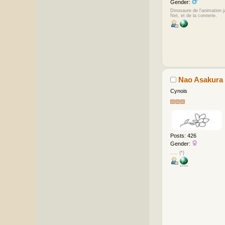
Gender:
Dinosaure de l'animation 
Net, et de la connerie.
Nao Asakura
Cynois
Posts: 426
Gender:
..... {*}