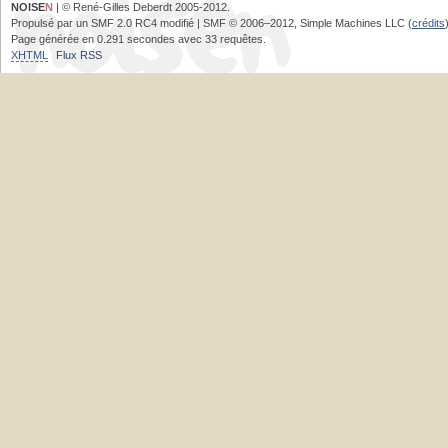
NOISE
N
| © René-Gilles Deberdt 2005-2012.
Propulsé par un SMF 2.0 RC4 modifié | SMF © 2006–2012, Simple Machines LLC (
crédits
Page générée en 0.291 secondes avec 33 requêtes.
XHTML
Flux RSS