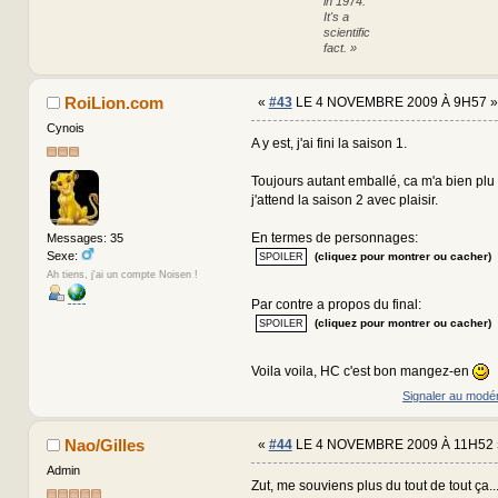
in 1974.
It's a
scientific
fact. »
RoiLion.com
«
#43
LE 4 NOVEMBRE 2009 À 9H57 »
Cynois
A y est, j'ai fini la saison 1.
Toujours autant emballé, ca m'a bien plu c'
j'attend la saison 2 avec plaisir.
En termes de personnages:
Messages: 35
Sexe:
(cliquez pour montrer ou cacher)
Ah tiens, j'ai un compte Noisen !
Par contre a propos du final:
(cliquez pour montrer ou cacher)
Voila voila, HC c'est bon mangez-en
Signaler au modé
Nao/Gilles
«
#44
LE 4 NOVEMBRE 2009 À 11H52 
Admin
Zut, me souviens plus du tout de tout ça...