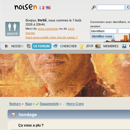
Invité
Bonjour,
,
nous sommes le 7 Août
Connexion avec identifiant, 
2026 à 20h44.
session
Merci de
vous connecter
ou de
vous
inscrire
.
Avez-vous oublié votre mot de passe ?
JEUX
NOISE
N
CE FORUM
CHERCHER
MEMBRES
Noise
n
Nao
Spaamelott
Hero Corp
»
»
»
Sondage
Ça vous a plu ?