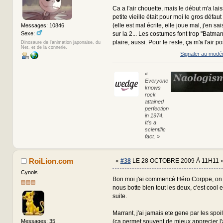
Ca a l'air chouette, mais le début m'a lai
petite vieille était pour moi le gros défaut
(elle est mal écrite, elle joue mal, j'en sais
Messages: 10846
Sexe:
sur la 2... Les costumes font trop "Batm
plaire, aussi. Pour le reste, ça m'a l'air pos
Dinosaure de l'animation japonaise, du
Net, et de la connerie.
Signaler au modé
«
Everyone
knows
rock
attained
perfection
in 1974.
It's a
scientific
fact. »
RoiLion.com
«
#38
LE 28 OCTOBRE 2009 À 11H11 
Cynois
Bon moi j'ai commencé Héro Corppe, on e
nous botte bien tout les deux, c'est cool et
suite.
Marrant, j'ai jamais ete gene par les spoil
(ca permet souvent de mieux apprecier 
Messages: 35