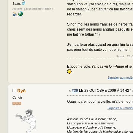
Sexe:
sait ou on va, j'ai envie de dire), mais la
de la saison 2, ben en fait ca me fait chier
Ah tiens, j'ai un compte Noisen !
regarder.
Sinon moi les noms francise de heros fra
choisissent des noms anglais pasqu'ils s
me fait rire (allan ^^)
J'en parlerai plus quand on aura fini la s
pas pour tout de suite vu notre rythme !
Posté : 28 
Et pour le vote, j'ai pas vu Off-Prime et j
Signaler au modé
Ryō
«
#39
LE 28 OCTOBRE 2009 À 14H27 
Cynois
Ouais, pareil pour la vieille, m'a bien gonf
Signaler au modé
Assieds toi près d'un vieux Chêne,
Et compare le à la race humaine,
L'oxygène et l'ombre qu'il t'amène,
Méritent-ils les coups de Hache qui le saignen