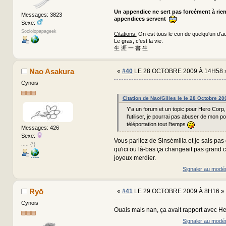
Un appendice ne sert pas forcément à rie
Messages: 3823
appendices servent
Sexe:
Sociolopapageek
Citations:
On est tous le con de quelqu'un d'au
Le gras, c'est la vie.
生 涯 一 書 生
Nao Asakura
«
#40
LE 28 OCTOBRE 2009 À 14H58 
Cynois
Citation de Nao/Gilles le le 28 Octobre 2
Y'a un forum et un topic pour Hero Corp,
l'utiliser, je pourrai pas abuser de mon p
téléportation tout l'temps
Messages: 426
Sexe:
Vous parliez de Sinsémilia et je sais pas 
..... {*}
qu'ici ou là-bas ça changeait pas grand
joyeux merdier.
Signaler au modé
Ryō
«
#41
LE 29 OCTOBRE 2009 À 8H16 »
Cynois
Ouais mais nan, ça avait rapport avec H
Signaler au modé