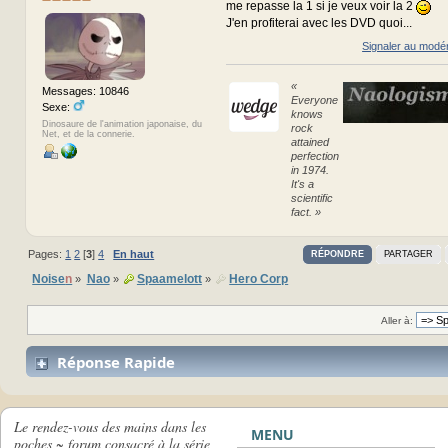
me repasse la 1 si je veux voir la 2
J'en profiterai avec les DVD quoi...
Signaler au modé
«
Messages: 10846
Everyone
Sexe:
knows
Dinosaure de l'animation japonaise, du
rock
Net, et de la connerie.
attained
perfection
in 1974.
It's a
scientific
fact. »
Pages:
1
2
[
3
]
4
En haut
RÉPONDRE
PARTAGER
Noise
n
Nao
Spaamelott
Hero Corp
»
»
»
Aller à:
Réponse Rapide
Le rendez-vous des mains dans les
MENU
poches ~ forum consacré à la série