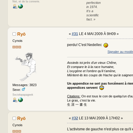
Net, et de la connerie.
perfection
in 1974.
It's a
scientific
fact. »
Ryō
«
#31
LE 4 MAI 2009 À 9H09 »
Cynois
perdu! C'est Nedellec
Signaler au modé
Assieds toi près d'un vieux Chêne,
Et compare le à la race humaine,
L'oxygène et l'ombre qu'il t'amène,
Méritent-ils les coups de Hache qui le saignen
Un appendice ne sert pas forcément à rie
Messages: 3823
appendices servent
Sexe:
Sociolopapageek
Citations:
On est tous le con de quelqu'un d'au
Le gras, c'est la vie.
生 涯 一 書 生
Ryō
«
#32
LE 13 MAI 2009 À 17H02 »
Cynois
L'activisme de gauche n'est plus ce qu'il é