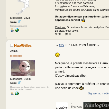
Et compare le à la race humaine,
L'oxygène et l'ombre qu'il t'amène,
Méritent-ils les coups de Hache qui le saignen
Un appendice ne sert pas forcément à rie
Messages: 3823
appendices servent
Sexe:
Sociolopapageek
Citations:
On est tous le con de quelqu'un d'au
Le gras, c'est la vie.
生 涯 一 書 生
Nao/Gilles
«
#35
LE 14 MAI 2009 À 8H31 »
Admin
Moi quand je prends mes billets à Carro
partout ailleurs en fait, je reçois un courr
annulé.
C'est vraiment pas d'bol.
Messages: 10846
Sexe:
(Ca vous apprendra à préférer un chant
Dinosaure de l'animation japonaise, du
une série de choc
)
Net, et de la connerie.
Signaler au modé
«
Everyone