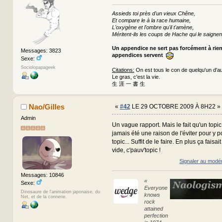
Assieds toi près d'un vieux Chêne,
Et compare le à la race humaine,
L'oxygène et l'ombre qu'il t'amène,
Méritent-ils les coups de Hache qui le saignen
Un appendice ne sert pas forcément à rie
Messages: 3823
appendices servent
Sexe:
Sociolopapageek
Citations:
On est tous le con de quelqu'un d'au
Le gras, c'est la vie.
生 涯 一 書 生
Nao/Gilles
«
#42
LE 29 OCTOBRE 2009 À 8H22 »
Admin
Un vague rapport. Mais le fait qu'un topic
jamais été une raison de l'éviter pour y p
topic... Suffit de le faire. En plus ça faisait
vide, c'pauv'topic !
Signaler au modé
Messages: 10846
«
Sexe:
Everyone
Dinosaure de l'animation japonaise, du
knows
Net, et de la connerie.
rock
attained
perfection