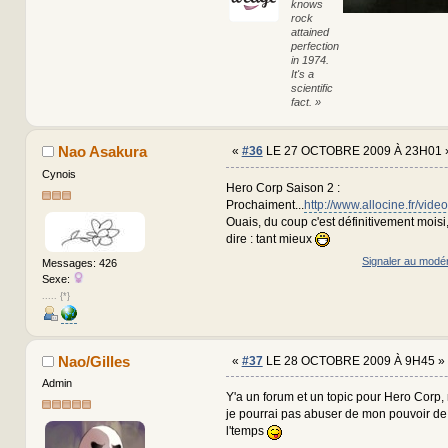
knows
rock
attained
perfection
in 1974.
It's a
scientific
fact. »
Nao Asakura
«
#36
LE 27 OCTOBRE 2009 À 23H01 
Cynois
Hero Corp Saison 2 :
Prochaiment...
http://www.allocine.fr/vi
Ouais, du coup c'est définitivement moisi, 
dire : tant mieux
Signaler au modé
Messages: 426
Sexe:
..... {*}
Nao/Gilles
«
#37
LE 28 OCTOBRE 2009 À 9H45 »
Admin
Y'a un forum et un topic pour Hero Corp, me
je pourrai pas abuser de mon pouvoir de 
l'temps