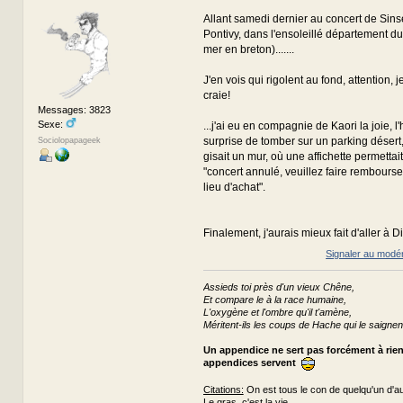
Allant samedi dernier au concert de Sinse
Pontivy, dans l'ensoleillé département du
mer en breton).......
J'en vois qui rigolent au fond, attention, 
craie!
Messages: 3823
Sexe:
...j'ai eu en compagnie de Kaori la joie, l
surprise de tomber sur un parking désert
Sociolopapageek
gisait un mur, où une affichette permettait 
"concert annulé, veuillez faire rembourse
lieu d'achat".
Finalement, j'aurais mieux fait d'aller à D
Signaler au modé
Assieds toi près d'un vieux Chêne,
Et compare le à la race humaine,
L'oxygène et l'ombre qu'il t'amène,
Méritent-ils les coups de Hache qui le saignen
Un appendice ne sert pas forcément à rie
appendices servent
Citations:
On est tous le con de quelqu'un d'au
Le gras, c'est la vie.