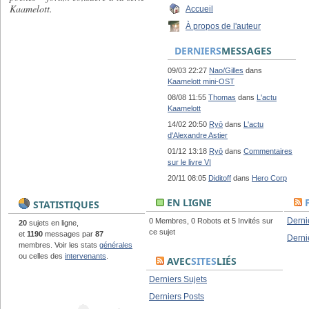
Kaamelott.
Accueil
À propos de l'auteur
DERNIERS
MESSAGES
09/03 22:27
Nao/Gilles
dans
Kaamelott mini-OST
08/08 11:55
Thomas
dans
L'actu
Kaamelott
14/02 20:50
Ryō
dans
L'actu
d'Alexandre Astier
01/12 13:18
Ryō
dans
Commentaires
sur le livre VI
20/11 08:05
Diditoff
dans
Hero Corp
EN LIGNE
STATISTIQUES
Derni
0 Membres, 0 Robots et 5 Invités sur
20
sujets en ligne,
ce sujet
et
1190
messages par
87
Derni
membres. Voir les stats
générales
ou celles des
intervenants
.
AVEC
SITES
LIÉS
Derniers Sujets
Derniers Posts