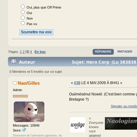
Oui, plus que Off Prime
Oui
Non
Pas vu
Pages:
1
2
[
3
]
4
En bas
RÉPONDRE
PARTAGER
Auteur
Sujet: Hero Corp (Lu 383838 
0 Membres et 5 Invités sur ce sujet
Nao/Gilles
«
#30
LE 4 MAI 2009 À 8H41 »
Admin
Ouémésénul Nowël. (C'est bien comme ça
Bretagne ?)
Signaler au modé
«
Everyone
Messages: 10846
knows
Sexe:
rock
attained
Dinosaure de l'animation japonaise, du