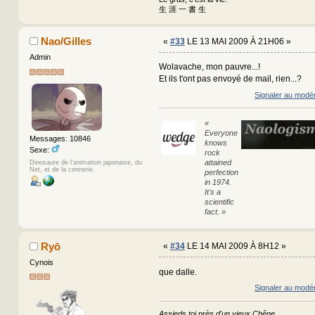
生 涯 一 書 生
Nao/Gilles
«
#33
LE 13 MAI 2009 À 21H06 »
Admin
Wolavache, mon pauvre...!
Et ils t'ont pas envoyé de mail, rien...?
Signaler au modé
«
Everyone
Messages: 10846
knows
Sexe:
rock
attained
Dinosaure de l'animation japonaise, du
Net, et de la connerie.
perfection
in 1974.
It's a
scientific
fact. »
Ryō
«
#34
LE 14 MAI 2009 À 8H12 »
Cynois
que dalle.
Signaler au modé
Assieds toi près d'un vieux Chêne,