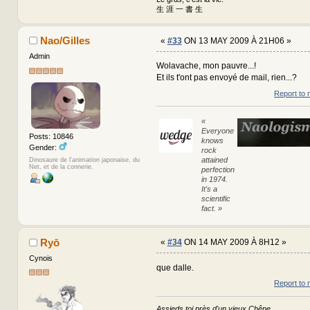
生 涯 一 書 生
Nao/Gilles
«
#33
ON 13 MAY 2009 À 21H06 »
Admin
Wolavache, mon pauvre...!
Et ils t'ont pas envoyé de mail, rien...?
Report to 
«
Everyone
Posts: 10846
knows
Gender:
rock
attained
Dinosaure de l'animation japonaise, du
Net, et de la connerie.
perfection
in 1974.
It's a
scientific
fact. »
Ryō
«
#34
ON 14 MAY 2009 À 8H12 »
Cynois
que dalle.
Report to 
Assieds toi près d'un vieux Chêne,