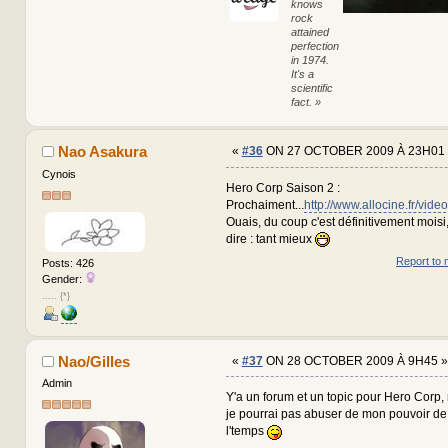
knows
rock
attained
perfection
in 1974.
It's a
scientific
fact. »
Nao Asakura
«
#36
ON 27 OCTOBER 2009 À 23H01 
Cynois
Hero Corp Saison 2 :
Prochaiment...
http://www.allocine.fr/vi
Ouais, du coup c'est définitivement moisi, 
dire : tant mieux
Report to 
Posts: 426
Gender:
..... {*}
Nao/Gilles
«
#37
ON 28 OCTOBER 2009 À 9H45 »
Admin
Y'a un forum et un topic pour Hero Corp, me
je pourrai pas abuser de mon pouvoir de 
l'temps