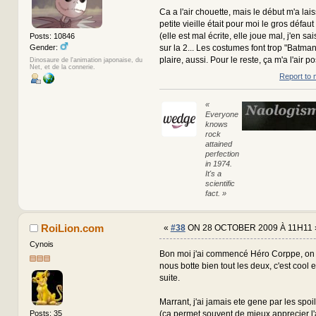
Ca a l'air chouette, mais le début m'a lai
petite vieille était pour moi le gros défaut
(elle est mal écrite, elle joue mal, j'en sais
Posts: 10846
Gender:
sur la 2... Les costumes font trop "Batm
plaire, aussi. Pour le reste, ça m'a l'air pos
Dinosaure de l'animation japonaise, du
Net, et de la connerie.
Report to 
«
Everyone
knows
rock
attained
perfection
in 1974.
It's a
scientific
fact. »
RoiLion.com
«
#38
ON 28 OCTOBER 2009 À 11H11 
Cynois
Bon moi j'ai commencé Héro Corppe, on e
nous botte bien tout les deux, c'est cool et
suite.
Marrant, j'ai jamais ete gene par les spoil
(ca permet souvent de mieux apprecier 
Posts: 35