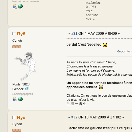
Net, et de la connerie.
perfection
in 1974.
It's a
scientific
fact. »
Ryō
«
#31
ON 4 MAY 2009 À 9H09 »
Cynois
perdu! C'est Nedellec
Report to 
Assieds toi près d'un vieux Chêne,
Et compare le à la race humaine,
L'oxygène et l'ombre qu'il t'amène,
Méritent-ils les coups de Hache qui le saignen
Un appendice ne sert pas forcément à rie
Posts: 3823
appendices servent
Gender:
Sociolopapageek
Citations:
On est tous le con de quelqu'un d'au
Le gras, c'est la vie.
生 涯 一 書 生
Ryō
«
#32
ON 13 MAY 2009 À 17H02 »
Cynois
L'activisme de gauche n'est plus ce qu'il é