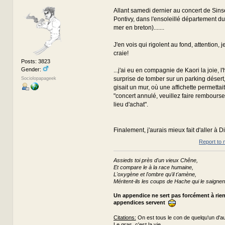
Allant samedi dernier au concert de Sinse
Pontivy, dans l'ensoleillé département du
mer en breton).......
J'en vois qui rigolent au fond, attention, 
craie!
Posts: 3823
Gender:
...j'ai eu en compagnie de Kaori la joie, l
surprise de tomber sur un parking désert
Sociolopapageek
gisait un mur, où une affichette permettait 
"concert annulé, veuillez faire rembourse
lieu d'achat".
Finalement, j'aurais mieux fait d'aller à D
Report to 
Assieds toi près d'un vieux Chêne,
Et compare le à la race humaine,
L'oxygène et l'ombre qu'il t'amène,
Méritent-ils les coups de Hache qui le saignen
Un appendice ne sert pas forcément à rie
appendices servent
Citations:
On est tous le con de quelqu'un d'au
Le gras, c'est la vie.