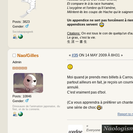
Et compare le à la race humaine,
L'oxygène et l'ombre qu'il t'amène,
Méritent-ils les coups de Hache qui le saignen
Un appendice ne sert pas forcément à rie
Posts: 3823
appendices servent
Gender:
Sociolopapageek
Citations:
On est tous le con de quelqu'un d'au
Le gras, c'est la vie.
生 涯 一 書 生
Nao/Gilles
«
#35
ON 14 MAY 2009 À 8H31 »
Admin
Moi quand je prends mes billets à Carro
partout ailleurs en fait, je reçois un courr
annulé.
C'est vraiment pas d'bol.
Posts: 10846
Gender:
(Ca vous apprendra à préférer un chant
Dinosaure de l'animation japonaise, du
une série de choc
)
Net, et de la connerie.
Report to 
«
Everyone