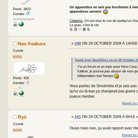
Un appendice ne sert pas forcément à rie
Posts: 3823
appendices servent
Gender:
Sociolopapageek
Citations:
On est tous le con de quelqu'un d'au
Le gras, c'est la vie.
生 涯 一 書 生
Nao Asakura
«
#40
ON 28 OCTOBER 2009 À 14H58 
Cynois
Quote from Nao/Gilles on on 28 October 
Y'a un forum et un topic pour Hero Corp,
l'utiliser, je pourrai pas abuser de mon p
téléportation tout l'temps
Posts: 426
Gender:
Vous parliez de Sinsémilia et je sais pas 
..... {*}
qu'ici ou là-bas ça changeait pas grand
joyeux merdier.
Report to 
Ryō
«
#41
ON 29 OCTOBER 2009 À 8H16 »
Cynois
Ouais mais nan, ça avait rapport avec H
Report to 