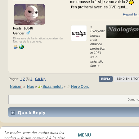
me repasse la 1 si je veux voir la 2
J'en profiterai avec les DVD quoi...
Report to 
«
Posts: 10846
Everyone
Gender:
knows
Dinosaure de l'animation japonaise, du
rock
Net, et de la connerie.
attained
perfection
in 1974.
It's a
scientific
fact. »
Pages:
1
2
[
3
]
4
Go Up
REPLY
SEND THIS TOP
Noise
n
Nao
Spaamelott
Hero Corp
»
»
»
Jump to
Quick Reply
Le rendez-vous des mains dans les
MENU
poches ~ forum consacré à la série