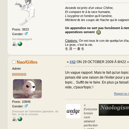
Assieds toi près d'un vieux Chêne,
Et compare le à la race humaine,
L'oxygène et l'ombre qu'il t'amène,
Méritent-ils les coups de Hache qui le saignen
Un appendice ne sert pas forcément à rie
Posts: 3823
appendices servent
Gender:
Sociolopapageek
Citations:
On est tous le con de quelqu'un d'au
Le gras, c'est la vie.
生 涯 一 書 生
Nao/Gilles
«
#42
ON 29 OCTOBER 2009 À 8H22 »
Admin
Un vague rapport. Mais le fait qu'un topic
jamais été une raison de l'éviter pour y p
topic... Suffit de le faire. En plus ça faisait
vide, c'pauv'topic !
Report to 
Posts: 10846
«
Gender:
Everyone
Dinosaure de l'animation japonaise, du
knows
Net, et de la connerie.
rock
attained
perfection