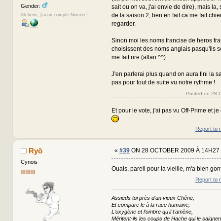
Gender:
sait ou on va, j'ai envie de dire), mais la
de la saison 2, ben en fait ca me fait chier
Ah tiens, j'ai un compte Noisen !
regarder.
Sinon moi les noms francise de heros fra
choisissent des noms anglais pasqu'ils s
me fait rire (allan ^^)
J'en parlerai plus quand on aura fini la s
pas pour tout de suite vu notre rythme !
Posted on 28 
Et pour le vote, j'ai pas vu Off-Prime et j
Report to 
Ryō
«
#39
ON 28 OCTOBER 2009 À 14H27 
Cynois
Ouais, pareil pour la vieille, m'a bien gonf
Report to 
Assieds toi près d'un vieux Chêne,
Et compare le à la race humaine,
L'oxygène et l'ombre qu'il t'amène,
Méritent-ils les coups de Hache qui le saignen