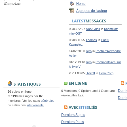
Kaamelott.
Home
À propos de l'auteur
LATEST
MESSAGES
09/03 22:27
Nao/Gilles
in
Kaamelott
mini-OST
08/08 11:55
Thomas
in
L'actu
Kaamelott
14/02 20:50
Ryō
in
L'actu d'Alexandre
Astier
01/12 13:18
Ryō
in
Commentaires sur
le livre VI
20/11 08:05
Diditoff
in
Hero Corp
EN LIGNE
STATISTIQUES
Derni
0 Members, 0 Spiders and 1 Guest are
20
sujets en ligne,
viewing this topic.
et
1190
messages par
87
Derni
membres. Voir les stats
générales
ou celles des
intervenants
.
AVEC
SITES
LIÉS
Derniers Sujets
Derniers Posts