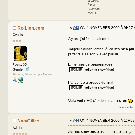
in 1974.
It's a
scientific
fact. »
RoiLion.com
«
#43
ON 4 NOVEMBER 2009 À 9H57 
Cynois
A y est, j'ai fini la saison 1.
Toujours autant emballé, ca m'a bien plu c'
j'attend la saison 2 avec plaisir.
En termes de personnages:
Posts: 35
Gender:
(click to show/hide)
Ah tiens, j'ai un compte Noisen !
Par contre a propos du final:
(click to show/hide)
Voila voila, HC c'est bon mangez-en
Report to 
Nao/Gilles
«
#44
ON 4 NOVEMBER 2009 À 11H52
Admin
Zut, me souviens plus du tout de tout ça...