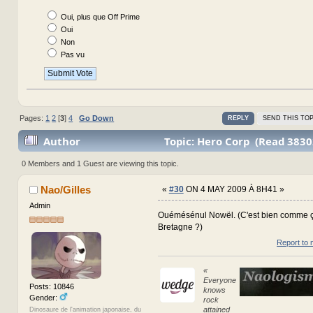
Oui, plus que Off Prime
Oui
Non
Pas vu
Pages:
1
2
[
3
]
4
Go Down
REPLY
SEND THIS TOP
Author
Topic: Hero Corp (Read 3830
0 Members and 1 Guest are viewing this topic.
Nao/Gilles
«
#30
ON 4 MAY 2009 À 8H41 »
Admin
Ouémésénul Nowël. (C'est bien comme ça
Bretagne ?)
Report to 
«
Everyone
Posts: 10846
knows
Gender:
rock
attained
Dinosaure de l'animation japonaise, du