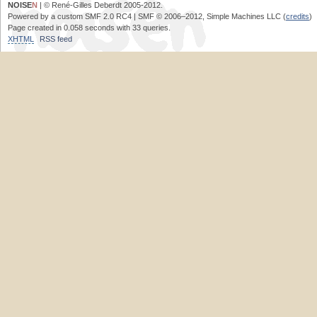
NOISE
N
| © René-Gilles Deberdt 2005-2012.
Powered by a custom SMF 2.0 RC4 | SMF © 2006–2012, Simple Machines LLC (
credits
)
Page created in 0.058 seconds with 33 queries.
XHTML
RSS feed