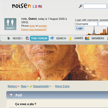
Guest
Hello,
,
today is 7 August 2026 à
Login with username, passwo
15h11.
Please
login
or
register
.
Forgot your password?
GAMES
NOISE
N
THIS FORUM
SEARCH
MEMBERS
Noise
n
Nao
Spaamelott
Hero Corp
»
»
»
Poll
Ça vous a plu ?