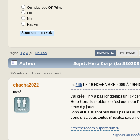
Oui, plus que Off Prime
Oui
Non
Pas vu
Pages:
1
2
3
[
4
]
En bas
RÉPONDRE
PARTAGER
Auteur
Sujet: Hero Corp (Lu 386208 
0 Membres et 1 Invité sur ce sujet
chacha2022
«
#45
LE 19 NOVEMBRE 2009 À 19H48
Invité
J'ai crée il n'y a pas longtemps un RP cen
Hero Corp, le problème, c'est que pour l'
deux à y jouer...
John et Klaus sont pris mais pas les aut
donc si sa vous tentes n'hésitez pas à no
http://herocorp.superforum.fr/
Signaler au modé