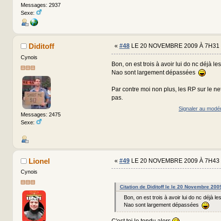
Messages: 2937
Sexe:
Diditoff
«
#48
LE 20 NOVEMBRE 2009 À 7H31 
Cynois
Bon, on est trois à avoir lui do nc déjà le
Nao sont largement dépassées
Par contre moi non plus, les RP sur le ne
pas.
Signaler au modé
Messages: 2475
Sexe:
Lionel
«
#49
LE 20 NOVEMBRE 2009 À 7H43 
Cynois
Citation de Diditoff le le 20 Novembre 200
Bon, on est trois à avoir lui do nc déjà le
Nao sont largement dépassées
C'est toi le tondu alors
.