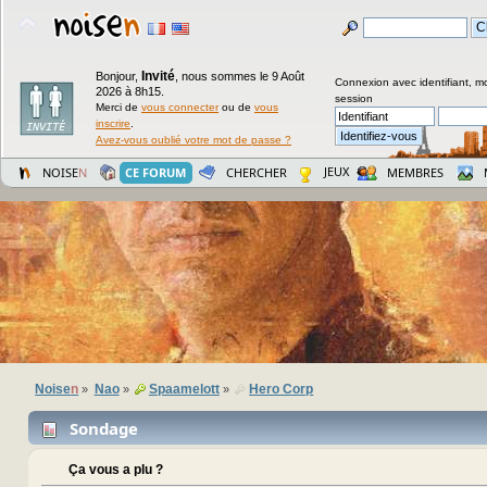
Invité
Bonjour,
,
nous sommes le 9 Août
Connexion avec identifiant, m
2026 à 8h15.
session
Merci de
vous connecter
ou de
vous
inscrire
.
Avez-vous oublié votre mot de passe ?
JEUX
NOISE
N
CE FORUM
CHERCHER
MEMBRES
Noise
n
Nao
Spaamelott
Hero Corp
»
»
»
Sondage
Ça vous a plu ?