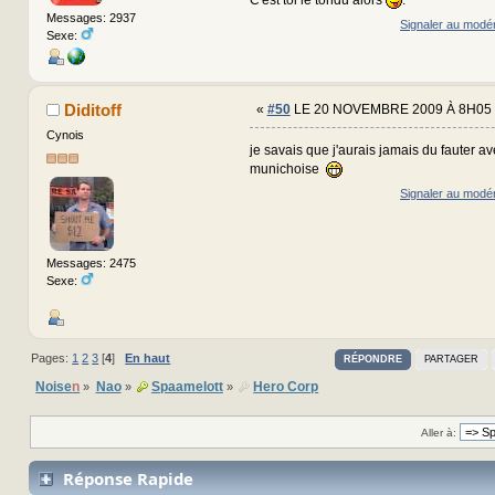
Messages: 2937
Signaler au modé
Sexe:
Diditoff
«
#50
LE 20 NOVEMBRE 2009 À 8H05 
Cynois
je savais que j'aurais jamais du fauter av
munichoise
Signaler au modé
Messages: 2475
Sexe:
Pages:
1
2
3
[
4
]
En haut
RÉPONDRE
PARTAGER
Noise
n
Nao
Spaamelott
Hero Corp
»
»
»
Aller à:
Réponse Rapide