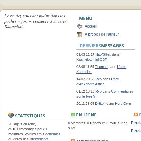
Le rendez-vous des mains dans les
MENU
poches ~ forum consacré à la série
Kaamelott.
Accueil
À propos de l'auteur
DERNIERS
MESSAGES
09/03 22:27
Nao/Gilles
dans
Kaamelott mini-OST
08/08 11:55
Thomas
dans
L'actu
Kaamelott
14/02 20:50
Ryō
dans
L'actu
d'Alexandre Astier
01/12 13:18
Ryō
dans
Commentaires
sur le livre VI
20/11 08:05
Diditoff
dans
Hero Corp
EN LIGNE
STATISTIQUES
Derni
0 Membres, 0 Robots et 1 Invité sur ce
20
sujets en ligne,
sujet
et
1190
messages par
87
Derni
membres. Voir les stats
générales
ou celles des
intervenants
.