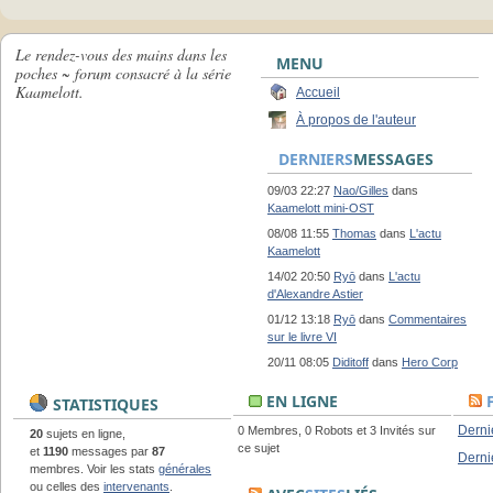
Le rendez-vous des mains dans les
MENU
poches ~ forum consacré à la série
Kaamelott.
Accueil
À propos de l'auteur
DERNIERS
MESSAGES
09/03 22:27
Nao/Gilles
dans
Kaamelott mini-OST
08/08 11:55
Thomas
dans
L'actu
Kaamelott
14/02 20:50
Ryō
dans
L'actu
d'Alexandre Astier
01/12 13:18
Ryō
dans
Commentaires
sur le livre VI
20/11 08:05
Diditoff
dans
Hero Corp
EN LIGNE
STATISTIQUES
Derni
0 Membres, 0 Robots et 3 Invités sur
20
sujets en ligne,
ce sujet
et
1190
messages par
87
Derni
membres. Voir les stats
générales
ou celles des
intervenants
.