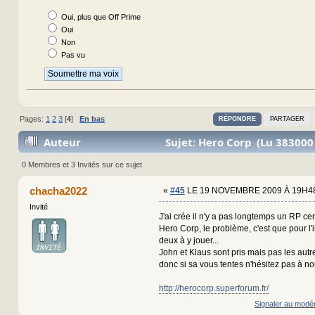
Oui, plus que Off Prime
Oui
Non
Pas vu
Pages:
1
2
3
[
4
]
En bas
RÉPONDRE
PARTAGER
Auteur
Sujet: Hero Corp (Lu 383000 
0 Membres et 3 Invités sur ce sujet
chacha2022
«
#45
LE 19 NOVEMBRE 2009 À 19H48
Invité
J'ai crée il n'y a pas longtemps un RP cen
Hero Corp, le problème, c'est que pour l'
deux à y jouer...
John et Klaus sont pris mais pas les aut
donc si sa vous tentes n'hésitez pas à no
http://herocorp.superforum.fr/
Signaler au modé