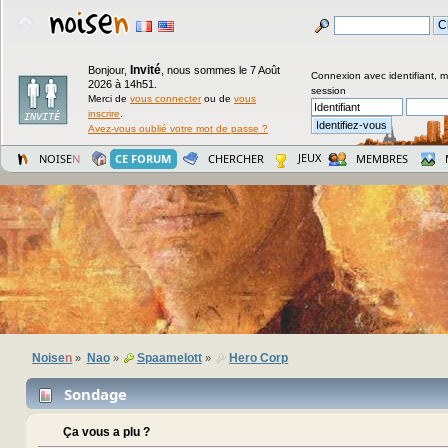
Invité
Bonjour,
,
nous sommes le 7 Août
Connexion avec identifiant, 
2026 à 14h51.
session
Merci de
vous connecter
ou de
vous
inscrire
.
Avez-vous oublié votre mot de passe ?
JEUX
NOISE
N
CE FORUM
CHERCHER
MEMBRES
Noise
n
Nao
Spaamelott
Hero Corp
»
»
»
Sondage
Ça vous a plu ?