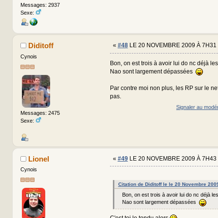
Messages: 2937
Sexe:
Diditoff
«
#48
LE 20 NOVEMBRE 2009 À 7H31 
Cynois
Bon, on est trois à avoir lui do nc déjà le
Nao sont largement dépassées
Par contre moi non plus, les RP sur le ne
pas.
Signaler au modé
Messages: 2475
Sexe:
Lionel
«
#49
LE 20 NOVEMBRE 2009 À 7H43 
Cynois
Citation de Diditoff le le 20 Novembre 200
Bon, on est trois à avoir lui do nc déjà le
Nao sont largement dépassées
C'est toi le tondu alors
.