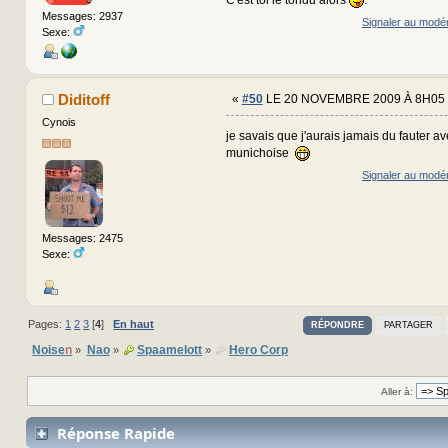
Messages: 2937
Signaler au modé
Sexe:
Diditoff
«
#50
LE 20 NOVEMBRE 2009 À 8H05 
Cynois
je savais que j'aurais jamais du fauter av
munichoise
Signaler au modé
Messages: 2475
Sexe:
Pages:
1
2
3
[
4
]
En haut
RÉPONDRE
PARTAGER
Noise
n
Nao
Spaamelott
Hero Corp
»
»
»
Aller à:
Réponse Rapide