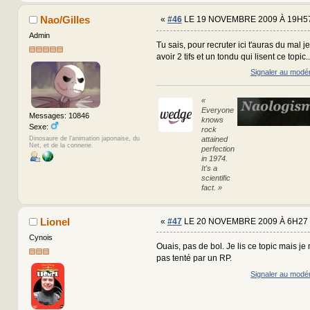
Nao/Gilles
«
#46
LE 19 NOVEMBRE 2009 À 19H57
Admin
Tu sais, pour recruter ici t'auras du mal j
avoir 2 tifs et un tondu qui lisent ce topic.
Signaler au modé
«
Everyone
Messages: 10846
knows
Sexe:
rock
attained
Dinosaure de l'animation japonaise, du
Net, et de la connerie.
perfection
in 1974.
It's a
scientific
fact. »
Lionel
«
#47
LE 20 NOVEMBRE 2009 À 6H27 
Cynois
Ouais, pas de bol. Je lis ce topic mais je
pas tenté par un RP.
Signaler au modé