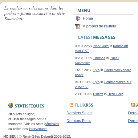
Le rendez-vous des mains dans les
MENU
poches ~ forum consacré à la série
Kaamelott.
Home
À propos de l'auteur
LATEST
MESSAGES
09/03 22:27
Nao/Gilles
in
Kaamelott
mini-OST
08/08 11:55
Thomas
in
L'actu
Kaamelott
14/02 20:50
Ryō
in
L'actu d'Alexandre
Astier
01/12 13:18
Ryō
in
Commentaires sur
le livre VI
20/11 08:05
Diditoff
in
Hero Corp
FLUX
RSS
A
STATISTIQUES
Derniers Sujets
Derni
20
sujets en ligne,
et
1190
messages par
87
Derniers Posts
Derni
membres. Voir les stats
générales
ou celles des
intervenants
.
NOISE
N
| © René-Gilles Deberdt 2005-2012.