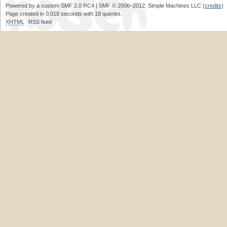
Powered by a custom SMF 2.0 RC4 | SMF © 2006–2012, Simple Machines LLC (
credits
)
Page created in 0.018 seconds with 18 queries.
XHTML
RSS feed