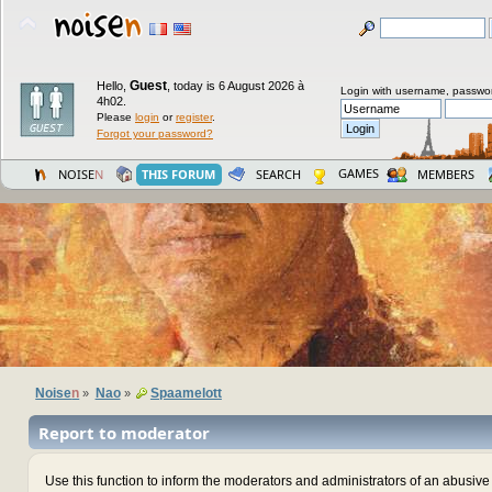
Guest
Hello,
,
today is 6 August 2026 à
Login with username, passwo
4h02.
Please
login
or
register
.
Forgot your password?
GAMES
NOISE
N
THIS FORUM
SEARCH
MEMBERS
Noise
n
Nao
Spaamelott
»
»
Report to moderator
Use this function to inform the moderators and administrators of an abusiv