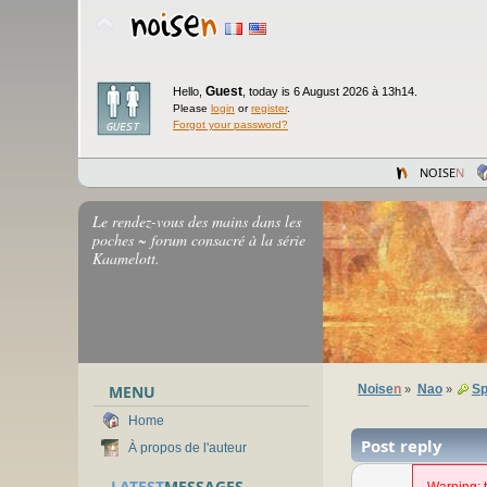
Guest
Hello,
,
today is 6 August 2026 à 13h14.
Please
login
or
register
.
Forgot your password?
NOISE
N
Le rendez-vous des mains dans les
poches ~ forum consacré à la série
Kaamelott.
MENU
Noise
n
Nao
Sp
»
»
Home
Post reply
À propos de l'auteur
LATEST
MESSAGES