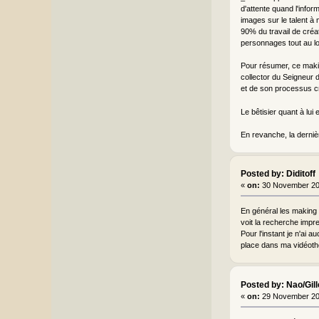
d'attente quand l'info
images sur le talent à 
90% du travail de créa
personnages tout au lo
Pour résumer, ce making
collector du Seigneur 
et de son processus cré
Le bêtisier quant à lui
En revanche, la dernièr
Posted by: Diditoff
«
on:
30 November 20
En général les making 
voit la recherche impre
Pour l'instant je n'ai a
place dans ma vidéoth
Posted by: Nao/Gil
«
on:
29 November 20