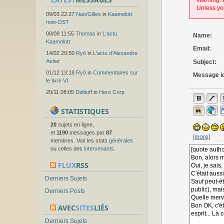
Warning: t
Unless you
09/03 22:27
Nao/Gilles
in
Kaamelott
mini-OST
08/08 11:55
Thomas
in
L'actu
Name:
Kaamelott
Email:
14/02 20:50
Ryō
in
L'actu d'Alexandre
Astier
Subject:
01/12 13:18
Ryō
in
Commentaires sur
Message i
le livre VI
20/11 08:05
Diditoff
in
Hero Corp
STATISTIQUES
20
sujets en ligne,
et
1190
messages par
87
[more]
membres. Voir les stats
générales
ou celles des
intervenants
.
FLUX
RSS
Derniers Sujets
Derniers Posts
AVEC
SITES
LIÉS
Derniers Sujets