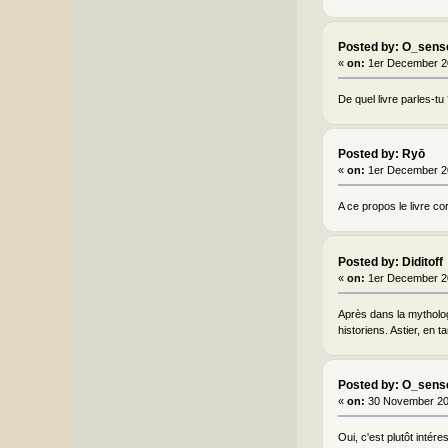
Posted by: O_sens
«
on:
1er December 2
De quel livre parles-tu
Posted by: Ryō
«
on:
1er December 2
A ce propos le livre c
Posted by: Diditoff
«
on:
1er December 2
Après dans la mytholog
historiens. Astier, en 
Posted by: O_sens
«
on:
30 November 20
Oui, c'est plutôt inté