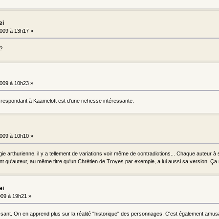
ei
009 à 13h17 »
 ?
009 à 10h23 »
orrespondant à Kaamelott est d'une richesse intéressante.
009 à 10h10 »
ie arthurienne, il y a tellement de variations voir même de contradictions... Chaque auteur à
tant qu'auteur, au même titre qu'un Chrétien de Troyes par exemple, a lui aussi sa version. Ça
ei
09 à 19h21 »
ressant. On en apprend plus sur la réalité "historique" des personnages. C'est également amu