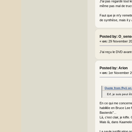
J'ai pas regardé tout 
même pas mal de trucs 
Faut que je m'y remette
de synthèse, mais il y 
Posted by: O_sens
«
on:
29 November 20
J'ai reçu le DVD avant
Posted by: Arion
«
on:
1er November 2
Quote from Ryō on
Erf, je suis peut 
En ce qui me concerne, 
habillée en Bruce Lee 
Basterds"...
Là, c'est clair, je kiff
Mais là, dans Kaamelot
La seule justification