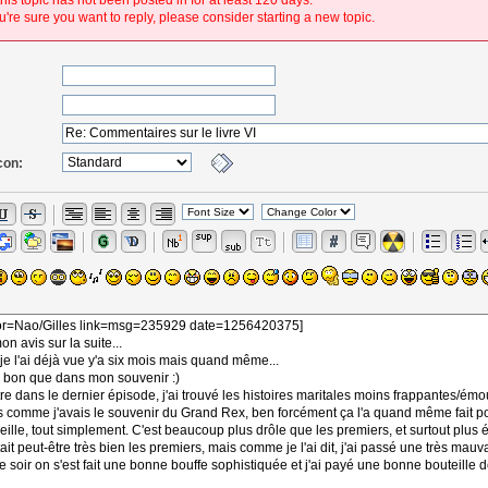
his topic has not been posted in for at least 120 days.
're sure you want to reply, please consider starting a new topic.
con: