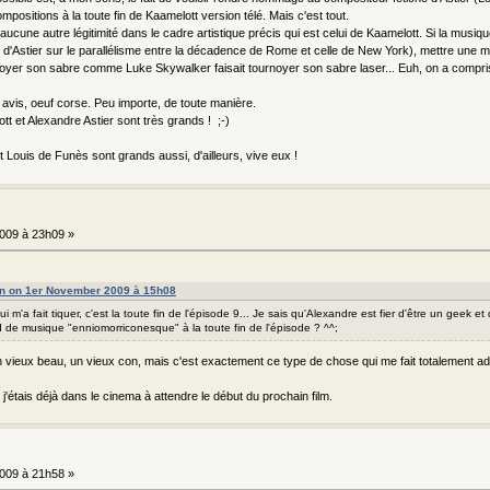
ompositions à la toute fin de Kaamelott version télé. Mais c'est tout.
ucune autre légitimité dans le cadre artistique précis qui est celui de Kaamelott. Si la musiqu
s d'Astier sur le parallélisme entre la décadence de Rome et celle de New York), mettre une 
noyer son sabre comme Luke Skywalker faisait tournoyer son sabre laser... Euh, on a compris q
avis, oeuf corse. Peu importe, de toute manière.
t et Alexandre Astier sont très grands ! ;-)
 Louis de Funès sont grands aussi, d'ailleurs, vive eux !
009 à 23h09 »
on on 1er November 2009 à 15h08
ui m'a fait tiquer, c'est la toute fin de l'épisode 9... Je sais qu'Alexandre est fier d'être un geek et
 de musique "enniomorriconesque" à la toute fin de l'épisode ? ^^;
 un vieux beau, un vieux con, mais c'est exactement ce type de chose qui me fait totalement 
VI, j'étais déjà dans le cinema à attendre le début du prochain film.
009 à 21h58 »