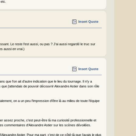
 etc.
Insert Quote
essant. Le reste l'est aussi, ou pas ? J'ai aussi regardé le truc sur
s aussi en vrai.)
Insert Quote
 que l'on ait d'autre indication que le lieu du tournage. Il n'y a
ue j'attendais de pouvoir découvrir Alexandre Astier dans son rôle
lement, on a un peu l'impression d'être là au milieu de toute l'équipe
r assez proche, c'est peut-être là ma curiosité professionnelle et
ues commentaires d'Alexandre Astier sur les scènes dévoilées.
'Alexandre Astier. Pour ma part, c'est de ce côté-là que j'avais le plus