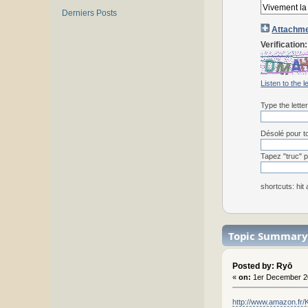
Derniers Posts
Attachme
Verification:
Listen to the l
Type the lette
Désolé pour to
Tapez "truc" p
shortcuts: hit
Topic Summary
Posted by: Ryō
«
on:
1er December 2
http://www.amazon.fr