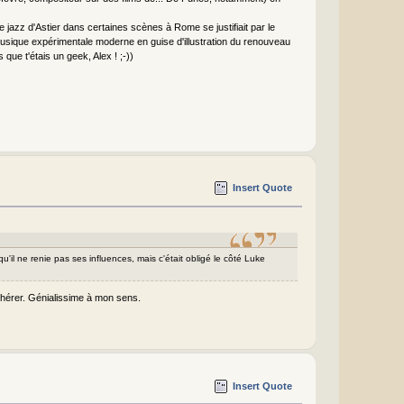
e jazz d'Astier dans certaines scènes à Rome se justifiait par le
musique expérimentale moderne en guise d'illustration du renouveau
ue t'étais un geek, Alex ! ;-))
Insert Quote
 qu'il ne renie pas ses influences, mais c'était obligé le côté Luke
adhérer. Génialissime à mon sens.
Insert Quote