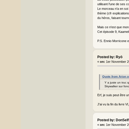
utilisant l'une de ses c
Le morceau n'a en soi a
thème (cfr explication
du héros, faisant tour
Mais ce n'est que mon 
Cet épisode 9, Kaamelot
P.S. Ennio Morricone et
Posted by: Ryō
«
on:
1er November 2
Quote from Arion 
Y a juste un truc q
Skywalker sur fond
Erf, je suis peut être
J'ai vu la fin du livre 
Posted by: DonSelf
«
on:
1er November 2