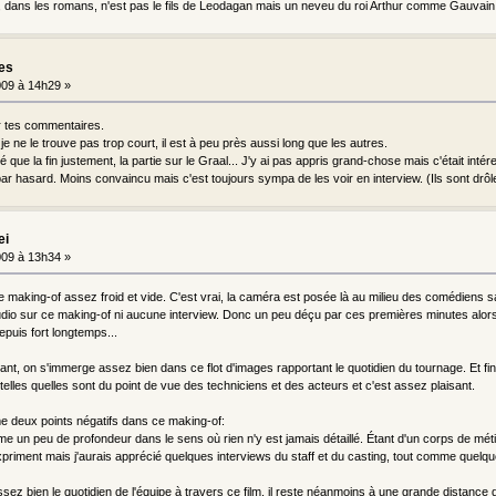
 dans les romans, n'est pas le fils de Leodagan mais un neveu du roi Arthur comme Gauvain
les
09 à 14h29 »
ur tes commentaires.
 je ne le trouve pas trop court, il est à peu près aussi long que les autres.
é que la fin justement, la partie sur le Graal... J'y ai pas appris grand-chose mais c'était intér
ar hasard. Moins convaincu mais c'est toujours sympa de les voir en interview. (Ils sont drôle
ei
09 à 13h34 »
ce making-of assez froid et vide. C'est vrai, la caméra est posée là au milieu des comédiens sans
o sur ce making-of ni aucune interview. Donc un peu déçu par ces premières minutes alors q
puis fort longtemps...
çant, on s'immerge assez bien dans ce flot d'images rapportant le quotidien du tournage. Et fina
telles quelles sont du point de vue des techniciens et des acteurs et c'est assez plaisant.
e deux points négatifs dans ce making-of:
 un peu de profondeur dans le sens où rien n'y est jamais détaillé. Étant d'un corps de métie
priment mais j'aurais apprécié quelques interviews du staff et du casting, tout comme quelq
sez bien le quotidien de l'équipe à travers ce film, il reste néanmoins à une grande distance d