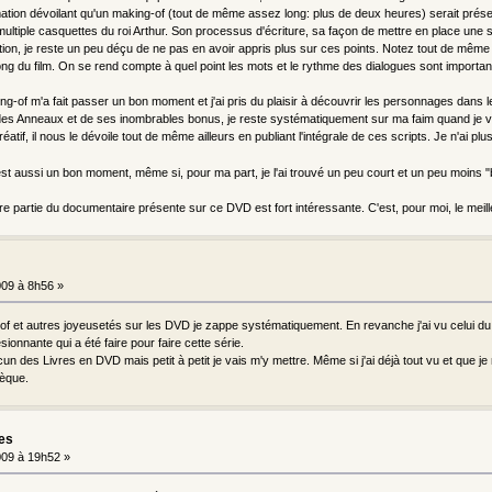
rmation dévoilant qu'un making-of (tout de même assez long: plus de deux heures) serait présen
multiple casquettes du roi Arthur. Son processus d'écriture, sa façon de mettre en place une s
tion, je reste un peu déçu de ne pas en avoir appris plus sur ces points. Notez tout de même q
ng du film. On se rend compte à quel point les mots et le rythme des dialogues sont important
-of m'a fait passer un bon moment et j'ai pris du plaisir à découvrir les personnages dans leur 
des Anneaux et de ses inombrables bonus, je reste systématiquement sur ma faim quand je vi
atif, il nous le dévoile tout de même ailleurs en publiant l'intégrale de ces scripts. Je n'ai pl
 est aussi un bon moment, même si, pour ma part, je l'ai trouvé un peu court et un peu moins "
e partie du documentaire présente sur ce DVD est fort intéressante. C'est, pour moi, le meill
09 à 8h56 »
of et autres joyeusetés sur les DVD je zappe systématiquement. En revanche j'ai vu celui du p
sionnante qui a été faire pour faire cette série.
ucun des Livres en DVD mais petit à petit je vais m'y mettre. Même si j'ai déjà tout vu et que je
èque.
les
09 à 19h52 »