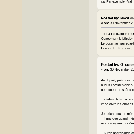
ça. Par exemple Yvain,
Posted by: Nao/Gil
«
on:
30 November 20
Tout à fait d'accord s
Concernant le bêtisier,
Le docu : je n'ai regard
Perceval et Karadoc, p
Posted by: O_sens
«
on:
30 November 20
Au départ, j'ai trouvé 
aucun commentaire audi
de metteur en scène de
Toutefois, le film avan
et de vivre les choses 
Je retiens tout de mêm
_ Il manque quand même
mon côté geek qui s'ex
_ Si l'on appréhende as