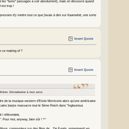
 sont les "bons" passages à voir absolument), mais on découvre quand
l est trop !
mpression d'y mettre tout ce que j'avais à dire sur Kaamelott, une sorte
Insert Quote
e ce making of ?
Insert Quote
adhérer. Génialissime à mon sens.
tendre de la musique western d'Ennio Morricone alors qu'une américaine
icains barjos massacre tout le 3ème Reich dans "Inglourious
 / référentiels.
. Pour moi, anyway, bien sûr ! ^^
(Lefèvre, compositeur sur des films de... De Funès, notamment) en