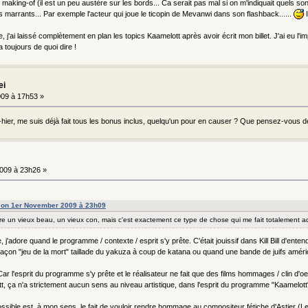
le making-of (il est un peu austère sur les bords... Ca serait pas mal si on m'indiquait quels
marrants... Par exemple l'acteur qui joue le ticopin de Mevanwi dans son flashback......
I
, j'ai laissé complètement en plan les topics Kaamelott après avoir écrit mon billet. J'ai eu l'i
a toujours de quoi dire !
ei
09 à 17h53 »
-hier, me suis déjà fait tous les bonus inclus, quelqu'un pour en causer ? Que pensez-vous d
009 à 23h26 »
 on 1er November 2009 à 23h09
être un vieux beau, un vieux con, mais c'est exactement ce type de chose qui me fait totalement 
j'adore quand le programme / contexte / esprit s'y prête. C'était jouissif dans Kill Bill d'en
façon "jeu de la mort" taillade du yakuza à coup de katana ou quand une bande de juifs amér
e. Car l'esprit du programme s'y prête et le réalisateur ne fait que des films hommages / clin d'oeil
t, ça n'a strictement aucun sens au niveau artistique, dans l'esprit du programme "Kaamelott"
 possible est, à mon sens, le fait de vouloir rendre hommage au compositeur fétiche d'Astier 