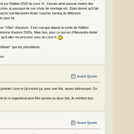
t sur l'édition DVD du Livre VI. J'aurais aimé pouvoir mettre des
cène, le pourquoi de ses choix de montage etc. Etant donné qu'il fait
u'on voit Alexandre Astier coacher l'acting de différents
s pour lui.
"rôles" d'acteurs. Il est vrai que depuis la sortie de l'édition
sionne d'autres DVDs. Mais bon, pour ce qui est d'Alexandre Astier
us qu'à aller me procurer ceux du Livre II.
bêtisier" que les précédents.
eur.
Insert Quote
remier Livre et j'ai trouvé ça, pour une fois, assez intéressant. On
 ne le re-regarderai peut-être qu'une ou deux fois, ils méritent leur
Insert Quote