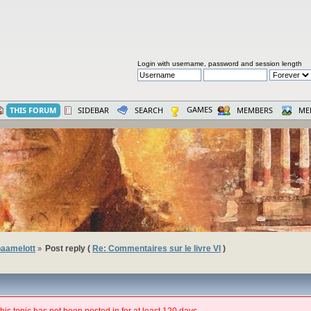
Login with username, password and session length
GAMES
THIS FORUM
SIDEBAR
SEARCH
MEMBERS
ME
aamelott
Post reply (
Re: Commentaires sur le livre VI
)
»