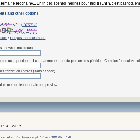
nts and other options
etters
/
Request another image
rs shown in the picture:
utes ces questions... Les spammeurs sont de plus en plus pénibles. Combien font quinze fois 
uis "onze" en chiffres (sans espace):
 alt+s to submit/post or alt+p to preview
009 à 13h18 »
/Kaamelott...&s=books&qid=1259669900&sr=1-8