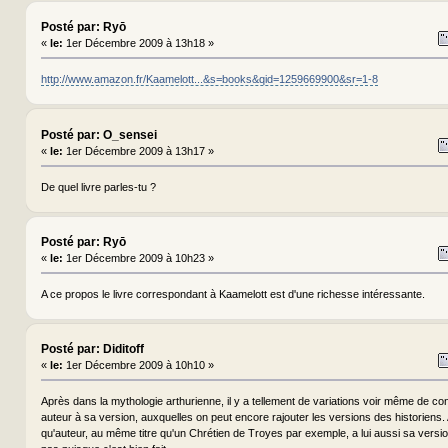
Posté par: Ryō
«
le:
1er Décembre 2009 à 13h18 »
http://www.amazon.fr/Kaamelott...&s=books&qid=1259669900&sr=1-8
Posté par: O_sensei
«
le:
1er Décembre 2009 à 13h17 »
De quel livre parles-tu ?
Posté par: Ryō
«
le:
1er Décembre 2009 à 10h23 »
A ce propos le livre correspondant à Kaamelott est d'une richesse intéressante.
Posté par: Diditoff
«
le:
1er Décembre 2009 à 10h10 »
Après dans la mythologie arthurienne, il y a tellement de variations voir même de co
auteur à sa version, auxquelles on peut encore rajouter les versions des historiens. A
qu'auteur, au même titre qu'un Chrétien de Troyes par exemple, a lui aussi sa vers