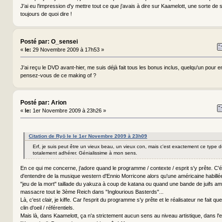
J'ai eu l'impression d'y mettre tout ce que j'avais à dire sur Kaamelott, une sorte de 
toujours de quoi dire !
Posté par: O_sensei
«
le:
29 Novembre 2009 à 17h53 »
J'ai reçu le DVD avant-hier, me suis déjà fait tous les bonus inclus, quelqu'un pour
pensez-vous de ce making of ?
Posté par: Arion
«
le:
1er Novembre 2009 à 23h26 »
Citation de Ryō le le 1er Novembre 2009 à 23h09
Erf, je suis peut être un vieux beau, un vieux con, mais c'est exactement ce type d
totalement adhérer. Génialissime à mon sens.
En ce qui me concerne, j'adore quand le programme / contexte / esprit s'y prête. C'était
d'entendre de la musique western d'Ennio Morricone alors qu'une américaine habill
"jeu de la mort" taillade du yakuza à coup de katana ou quand une bande de juifs am
massacre tout le 3ème Reich dans "Inglourious Basterds"...
Là, c'est clair, je kiffe. Car l'esprit du programme s'y prête et le réalisateur ne fait 
clin d'oeil / référentiels.
Mais là, dans Kaamelott, ça n'a strictement aucun sens au niveau artistique, dans l