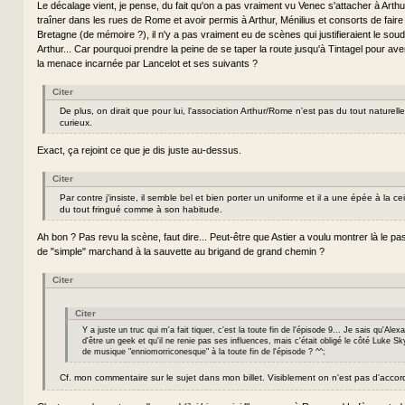
Le décalage vient, je pense, du fait qu'on a pas vraiment vu Venec s'attacher à Arthu
traîner dans les rues de Rome et avoir permis à Arthur, Ménilius et consorts de faire
Bretagne (de mémoire ?), il n'y a pas vraiment eu de scènes qui justifieraient le sou
Arthur... Car pourquoi prendre la peine de se taper la route jusqu'à Tintagel pour aver
la menace incarnée par Lancelot et ses suivants ?
Citer
De plus, on dirait que pour lui, l'association Arthur/Rome n'est pas du tout naturelle
curieux.
Exact, ça rejoint ce que je dis juste au-dessus.
Citer
Par contre j'insiste, il semble bel et bien porter un uniforme et il a une épée à la cei
du tout fringué comme à son habitude.
Ah bon ? Pas revu la scène, faut dire... Peut-être que Astier a voulu montrer là le 
de "simple" marchand à la sauvette au brigand de grand chemin ?
Citer
Citer
Y a juste un truc qui m'a fait tiquer, c'est la toute fin de l'épisode 9... Je sais qu'Alexa
d'être un geek et qu'il ne renie pas ses influences, mais c'était obligé le côté Luke S
de musique "enniomorriconesque" à la toute fin de l'épisode ? ^^;
Cf. mon commentaire sur le sujet dans mon billet. Visiblement on n'est pas d'acco