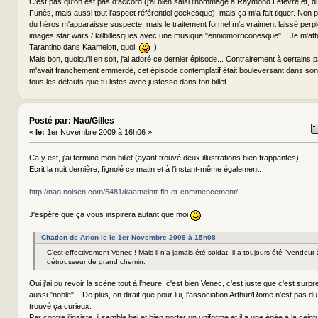
C'est pas qu'on est pas d'accord (j'ai bien saisi l'hommage à Raymond Lefèvre et, d
Funès, mais aussi tout l'aspect référentiel geekesque), mais ça m'a fait tiquer. Non
du héros m'apparaisse suspecte, mais le traitement formel m'a vraiment laissé perpl
images star wars / killbillesques avec une musique "enniomorriconesque"... Je m'att
Tarantino dans Kaamelott, quoi
).
Mais bon, quoiqu'il en soit, j'ai adoré ce dernier épisode... Contrairement à certains
m'avait franchement emmerdé, cet épisode contemplatif était bouleversant dans son
tous les défauts que tu listes avec justesse dans ton billet.
Posté par: Nao/Gilles
«
le:
1er Novembre 2009 à 16h06 »
Ca y est, j'ai terminé mon billet (ayant trouvé deux illustrations bien frappantes).
Ecrit la nuit dernière, fignolé ce matin et à l'instant-même également.
http://nao.noisen.com/5481/kaamelott-fin-et-commencement/
J'espère que ça vous inspirera autant que moi
Citation de Arion le le 1er Novembre 2009 à 15h08
C'est effectivement Venec ! Mais il n'a jamais été soldat, il a toujours été "vendeur
détrousseur de grand chemin.
Oui j'ai pu revoir la scène tout à l'heure, c'est bien Venec, c'est juste que c'est surpr
aussi "noble"... De plus, on dirait que pour lui, l'association Arthur/Rome n'est pas du 
trouvé ça curieux.
Par contre j'insiste, il semble bel et bien porter un uniforme et il a une épée à la ceintu