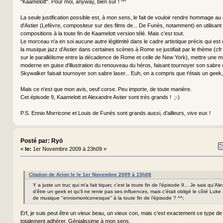
"Kaamelott". Pour moi, anyway, bien sûr ! ^^
La seule justification possible est, à mon sens, le fait de vouloir rendre hommage au
d'Astier (Lefèvre, compositeur sur des films de... De Funès, notamment) en utilisant
compositions à la toute fin de Kaamelott version télé. Mais c'est tout.
Le morceau n'a en soi aucune autre légitimité dans le cadre artistique précis qui est 
la musique jazz d'Astier dans certaines scènes à Rome se justifiait par le thème (cfr 
sur le parallélisme entre la décadence de Rome et celle de New York), mettre une 
moderne en guise d'illustration du renouveau du héros, faisant tournoyer son sab
Skywalker faisait tournoyer son sabre laser... Euh, on a compris que t'étais un geek, 
Mais ce n'est que mon avis, oeuf corse. Peu importe, de toute manière.
Cet épisode 9, Kaamelott et Alexandre Astier sont très grands ! ;-)
P.S. Ennio Morricone et Louis de Funès sont grands aussi, d'ailleurs, vive eux !
Posté par: Ryō
«
le:
1er Novembre 2009 à 23h09 »
Citation de Arion le le 1er Novembre 2009 à 15h08
Y a juste un truc qui m'a fait tiquer, c'est la toute fin de l'épisode 9... Je sais qu'Al
d'être un geek et qu'il ne renie pas ses influences, mais c'était obligé le côté Luk
de musique "enniomorriconesque" à la toute fin de l'épisode ? ^^;
Erf, je suis peut être un vieux beau, un vieux con, mais c'est exactement ce type de
totalement adhérer. Génialissime à mon sens.