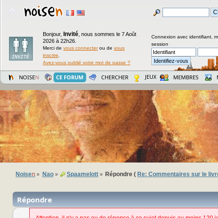
Invité
Bonjour,
,
nous sommes le 7 Août
Connexion avec identifiant, 
2026 à 22h26.
session
Merci de
vous connecter
ou de
vous
inscrire
.
Avez-vous oublié votre mot de passe ?
JEUX
NOISE
N
CE FORUM
CHERCHER
MEMBRES
Noise
n
Nao
Spaamelott
Répondre (
Re: Commentaires sur le livr
»
»
»
Répondre