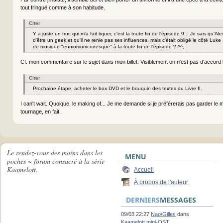
tout fringué comme à son habitude.
Citer
Y a juste un truc qui m'a fait tiquer, c'est la toute fin de l'épisode 9... Je sais qu'Al
d'être un geek et qu'il ne renie pas ses influences, mais c'était obligé le côté Luk
de musique "enniomorriconesque" à la toute fin de l'épisode ? ^^;
Cf. mon commentaire sur le sujet dans mon billet. Visiblement on n'est pas d'accor
Citer
Prochaine étape, acheter le box DVD et le bouquin des textes du Livre II.
I can't wait. Quoique, le making of... Je me demande si je préfèrerais pas garder le 
tournage, en fait.
Le rendez-vous des mains dans les
MENU
poches ~ forum consacré à la série
Kaamelott.
Accueil
À propos de l'auteur
DERNIERS
MESSAGES
09/03 22:27
Nao/Gilles
dans
Kaamelott mini-OST