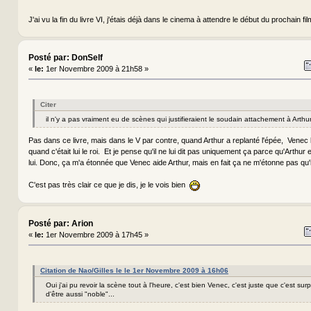
J'ai vu la fin du livre VI, j'étais déjà dans le cinema à attendre le début du prochain fil
Posté par: DonSelf
«
le:
1er Novembre 2009 à 21h58 »
Citer
il n'y a pas vraiment eu de scènes qui justifieraient le soudain attachement à Arthur
Pas dans ce livre, mais dans le V par contre, quand Arthur a replanté l'épée, Venec lui 
quand c'était lui le roi. Et je pense qu'il ne lui dit pas uniquement ça parce qu'Arthur 
lui. Donc, ça m'a étonnée que Venec aide Arthur, mais en fait ça ne m'étonne pas qu'il l
C'est pas très clair ce que je dis, je le vois bien
Posté par: Arion
«
le:
1er Novembre 2009 à 17h45 »
Citation de Nao/Gilles le le 1er Novembre 2009 à 16h06
Oui j'ai pu revoir la scène tout à l'heure, c'est bien Venec, c'est juste que c'est su
d'être aussi "noble"...