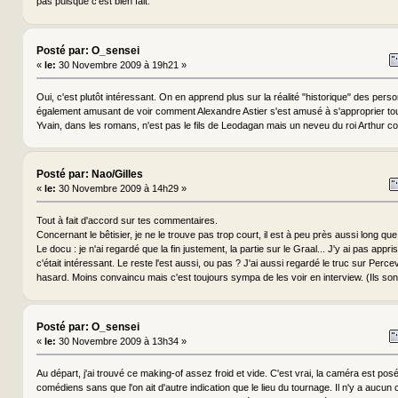
pas puisque c'est bien fait.
Posté par: O_sensei
«
le:
30 Novembre 2009 à 19h21 »
Oui, c'est plutôt intéressant. On en apprend plus sur la réalité "historique" des pers
également amusant de voir comment Alexandre Astier s'est amusé à s'approprier to
Yvain, dans les romans, n'est pas le fils de Leodagan mais un neveu du roi Arthur 
Posté par: Nao/Gilles
«
le:
30 Novembre 2009 à 14h29 »
Tout à fait d'accord sur tes commentaires.
Concernant le bêtisier, je ne le trouve pas trop court, il est à peu près aussi long que
Le docu : je n'ai regardé que la fin justement, la partie sur le Graal... J'y ai pas app
c'était intéressant. Le reste l'est aussi, ou pas ? J'ai aussi regardé le truc sur Perc
hasard. Moins convaincu mais c'est toujours sympa de les voir en interview. (Ils sont
Posté par: O_sensei
«
le:
30 Novembre 2009 à 13h34 »
Au départ, j'ai trouvé ce making-of assez froid et vide. C'est vrai, la caméra est posé
comédiens sans que l'on ait d'autre indication que le lieu du tournage. Il n'y a aucu