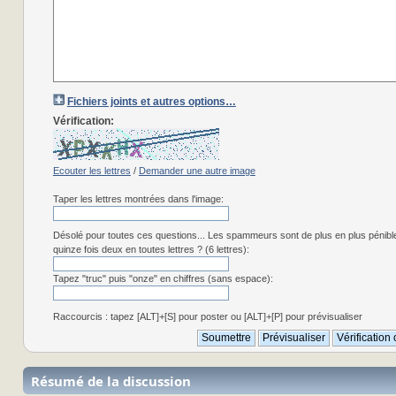
Fichiers joints et autres options…
Vérification:
Ecouter les lettres
/
Demander une autre image
Taper les lettres montrées dans l'image:
Désolé pour toutes ces questions... Les spammeurs sont de plus en plus pénibl
quinze fois deux en toutes lettres ? (6 lettres):
Tapez "truc" puis "onze" en chiffres (sans espace):
Raccourcis : tapez [ALT]+[S] pour poster ou [ALT]+[P] pour prévisualiser
Résumé de la discussion