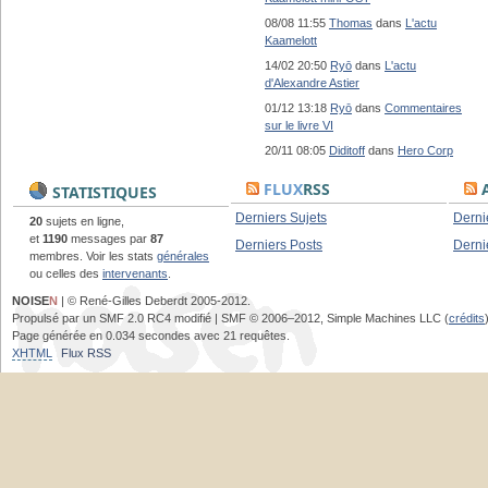
08/08 11:55
Thomas
dans
L'actu
Kaamelott
14/02 20:50
Ryō
dans
L'actu
d'Alexandre Astier
01/12 13:18
Ryō
dans
Commentaires
sur le livre VI
20/11 08:05
Diditoff
dans
Hero Corp
FLUX
RSS
A
STATISTIQUES
Derniers Sujets
Derni
20
sujets en ligne,
et
1190
messages par
87
Derniers Posts
Derni
membres. Voir les stats
générales
ou celles des
intervenants
.
NOISE
N
| © René-Gilles Deberdt 2005-2012.
Propulsé par un SMF 2.0 RC4 modifié | SMF © 2006–2012, Simple Machines LLC (
crédits
Page générée en 0.034 secondes avec 21 requêtes.
XHTML
Flux RSS