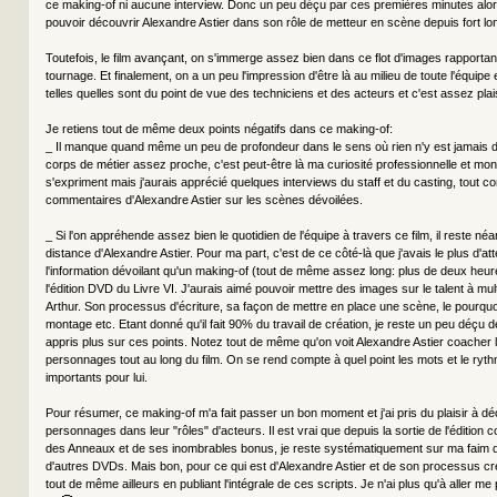
ce making-of ni aucune interview. Donc un peu déçu par ces premières minutes alors
pouvoir découvrir Alexandre Astier dans son rôle de metteur en scène depuis fort lo
Toutefois, le film avançant, on s'immerge assez bien dans ce flot d'images rapportant
tournage. Et finalement, on a un peu l'impression d'être là au milieu de toute l'équipe
telles quelles sont du point de vue des techniciens et des acteurs et c'est assez plai
Je retiens tout de même deux points négatifs dans ce making-of:
_ Il manque quand même un peu de profondeur dans le sens où rien n'y est jamais dét
corps de métier assez proche, c'est peut-être là ma curiosité professionnelle et mo
s'expriment mais j'aurais apprécié quelques interviews du staff et du casting, tout
commentaires d'Alexandre Astier sur les scènes dévoilées.
_ Si l'on appréhende assez bien le quotidien de l'équipe à travers ce film, il reste 
distance d'Alexandre Astier. Pour ma part, c'est de ce côté-là que j'avais le plus d'a
l'information dévoilant qu'un making-of (tout de même assez long: plus de deux heur
l'édition DVD du Livre VI. J'aurais aimé pouvoir mettre des images sur le talent à mul
Arthur. Son processus d'écriture, sa façon de mettre en place une scène, le pourqu
montage etc. Etant donné qu'il fait 90% du travail de création, je reste un peu déçu 
appris plus sur ces points. Notez tout de même qu'on voit Alexandre Astier coacher l'
personnages tout au long du film. On se rend compte à quel point les mots et le ryt
importants pour lui.
Pour résumer, ce making-of m'a fait passer un bon moment et j'ai pris du plaisir à dé
personnages dans leur "rôles" d'acteurs. Il est vrai que depuis la sortie de l'édition 
des Anneaux et de ses inombrables bonus, je reste systématiquement sur ma faim q
d'autres DVDs. Mais bon, pour ce qui est d'Alexandre Astier et de son processus créat
tout de même ailleurs en publiant l'intégrale de ces scripts. Je n'ai plus qu'à aller m