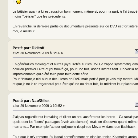
II.
Le bêtisier quant à lui est aussi un bon moment, même si, pour ma part, je l'ai trouv
moins "bêtisier" que les précédents.
En revanche, la dernière partie du documentaire présente sur ce DVD est fort intére
moi, le meilleur.
Posté par: Diditoff
«
le:
30 Novembre 2009 à 8h56 »
En général les making of et autres joyeusetés sur les DVD je zappe systématiqueme
celui du premier Livre et j'ai trouvé ça, pour une fois, assez intéressant. On voit la 
impresionnante qui a été faire pour faire cette série.
Pour l'instant je n'ai aucun des Livres en DVD mais petit à petit je vais m'y mettre. Mê
et que je ne le re-regarderai peut-être qu'une ou deux fois, ils méritent leur place d
Posté par: Nao/Gilles
«
le:
29 Novembre 2009 à 19h52 »
J'ai pas regardé tout le making-of (il est un peu austère sur les bords... Ca serait pa
quels sont les "bons" passages à voir absolument), mais on découvre quand même 
marrants... Par exemple l'acteur qui joue le ticopin de Mevanwi dans son flashback...
Faut que je m'y remette, j'ai laissé complètement en plan les topics Kaamelott après av