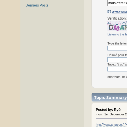
Derniers Posts
Attachme
Verification:
Listen to the l
Type the lette
Désolé pour to
Tapez "truc" p
shortcuts: hit
Topic Summary
Posted by: Ryō
«
on:
1er December 2
http://www.amazon.fr