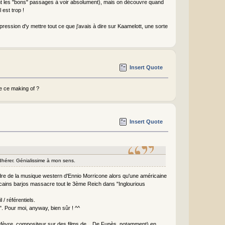
 sont les "bons" passages à voir absolument), mais on découvre quand
l est trop !
mpression d'y mettre tout ce que j'avais à dire sur Kaamelott, une sorte
Insert Quote
e ce making of ?
Insert Quote
adhérer. Génialissime à mon sens.
tendre de la musique western d'Ennio Morricone alors qu'une américaine
icains barjos massacre tout le 3ème Reich dans "Inglourious
 / référentiels.
. Pour moi, anyway, bien sûr ! ^^
(Lefèvre, compositeur sur des films de... De Funès, notamment) en