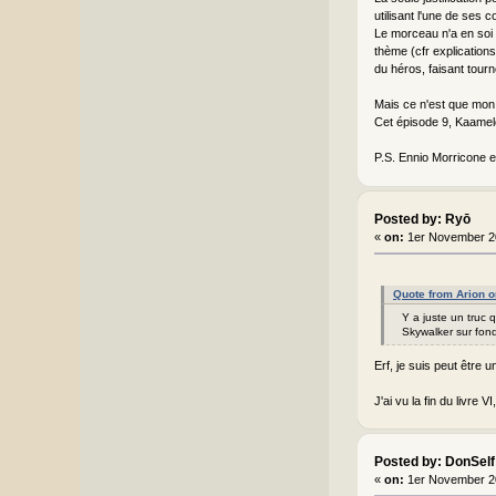
utilisant l'une de ses c
Le morceau n'a en soi a
thème (cfr explication
du héros, faisant tour
Mais ce n'est que mon 
Cet épisode 9, Kaamelot
P.S. Ennio Morricone et
Posted by: Ryō
«
on:
1er November 2
Quote from Arion 
Y a juste un truc q
Skywalker sur fond
Erf, je suis peut être
J'ai vu la fin du livre 
Posted by: DonSelf
«
on:
1er November 2