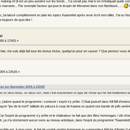
le making-of (il est un peu austère sur les bords... Ca serait pas mal si on m'indiquait quels
marrants... Par exemple l'acteur qui joue le ticopin de Mevanwi dans son flashback......
I
, j'ai laissé complètement en plan les topics Kaamelott après avoir écrit mon billet. J'ai eu l'i
a toujours de quoi dire !
ei
09 à 17h53 »
-hier, me suis déjà fait tous les bonus inclus, quelqu'un pour en causer ? Que pensez-vous d
009 à 23h26 »
 on 1er November 2009 à 23h09
être un vieux beau, un vieux con, mais c'est exactement ce type de chose qui me fait totalement 
j'adore quand le programme / contexte / esprit s'y prête. C'était jouissif dans Kill Bill d'en
façon "jeu de la mort" taillade du yakuza à coup de katana ou quand une bande de juifs amér
e. Car l'esprit du programme s'y prête et le réalisateur ne fait que des films hommages / clin d'oeil
t, ça n'a strictement aucun sens au niveau artistique, dans l'esprit du programme "Kaamelott"
 possible est, à mon sens, le fait de vouloir rendre hommage au compositeur fétiche d'Astier 