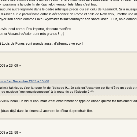
ompositions à la toute fin de Kaamelott version télé. Mais c'est tout.
ucune autre légitimité dans le cadre artistique précis qui est celui de Kaamelott. Si la musiqu
s d'Astier sur le parallélisme entre la décadence de Rome et celle de New York), mettre une 
noyer son sabre comme Luke Skywalker faisait tournoyer son sabre laser... Euh, on a compris q
avis, oeuf corse. Peu importe, de toute manière.
t et Alexandre Astier sont très grands ! ;-)
 Louis de Funès sont grands aussi, d'ailleurs, vive eux !
009 à 23h09 »
on on 1er November 2009 à 15h08
ui m'a fait tiquer, c'est la toute fin de l'épisode 9... Je sais qu'Alexandre est fier d'être un geek et
 de musique "enniomorriconesque" à la toute fin de l'épisode ? ^^;
 un vieux beau, un vieux con, mais c'est exactement ce type de chose qui me fait totalement 
VI, j'étais déjà dans le cinema à attendre le début du prochain film.
009 à 21h58 »