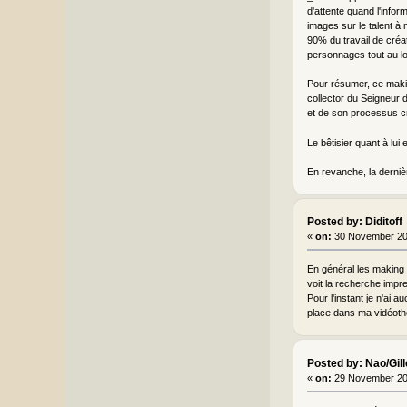
d'attente quand l'info
images sur le talent à 
90% du travail de créa
personnages tout au lo
Pour résumer, ce making
collector du Seigneur 
et de son processus cré
Le bêtisier quant à lui
En revanche, la dernièr
Posted by: Diditoff
«
on:
30 November 20
En général les making 
voit la recherche impre
Pour l'instant je n'ai a
place dans ma vidéoth
Posted by: Nao/Gil
«
on:
29 November 20