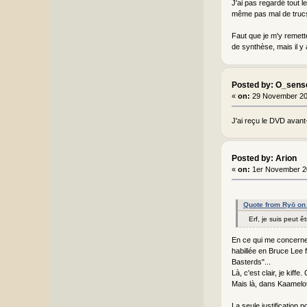
J'ai pas regardé tout 
même pas mal de trucs 
Faut que je m'y remette
de synthèse, mais il y 
Posted by: O_sens
«
on:
29 November 20
J'ai reçu le DVD avant
Posted by: Arion
«
on:
1er November 2
Quote from Ryō on
Erf, je suis peut 
En ce qui me concerne, 
habillée en Bruce Lee 
Basterds"...
Là, c'est clair, je kiff
Mais là, dans Kaamelot
La seule justification