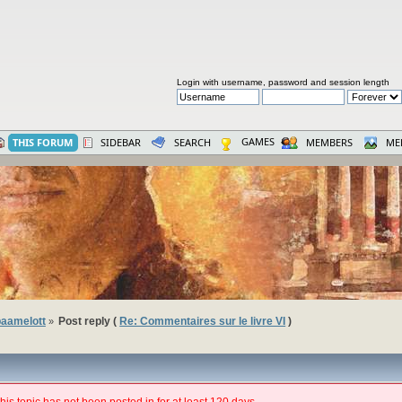
Login with username, password and session length
GAMES
THIS FORUM
SIDEBAR
SEARCH
MEMBERS
ME
aamelott
Post reply (
Re: Commentaires sur le livre VI
)
»