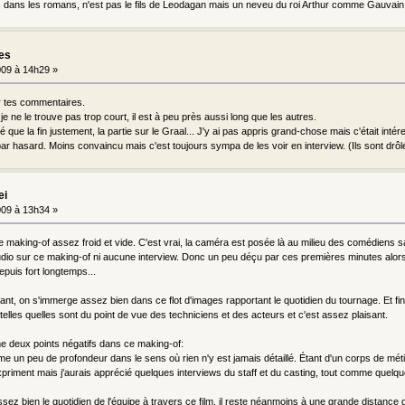
 dans les romans, n'est pas le fils de Leodagan mais un neveu du roi Arthur comme Gauvain
les
09 à 14h29 »
ur tes commentaires.
 je ne le trouve pas trop court, il est à peu près aussi long que les autres.
é que la fin justement, la partie sur le Graal... J'y ai pas appris grand-chose mais c'était intér
ar hasard. Moins convaincu mais c'est toujours sympa de les voir en interview. (Ils sont drôle
ei
09 à 13h34 »
ce making-of assez froid et vide. C'est vrai, la caméra est posée là au milieu des comédiens sans
o sur ce making-of ni aucune interview. Donc un peu déçu par ces premières minutes alors q
puis fort longtemps...
çant, on s'immerge assez bien dans ce flot d'images rapportant le quotidien du tournage. Et fina
telles quelles sont du point de vue des techniciens et des acteurs et c'est assez plaisant.
e deux points négatifs dans ce making-of:
 un peu de profondeur dans le sens où rien n'y est jamais détaillé. Étant d'un corps de métie
priment mais j'aurais apprécié quelques interviews du staff et du casting, tout comme quelq
sez bien le quotidien de l'équipe à travers ce film, il reste néanmoins à une grande distance d