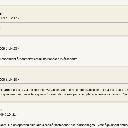
ei
009 à 13h17 »
 ?
009 à 10h23 »
orrespondant à Kaamelott est d'une richesse intéressante.
009 à 10h10 »
ie arthurienne, il y a tellement de variations voir même de contradictions... Chaque auteur à
tant qu'auteur, au même titre qu'un Chrétien de Troyes par exemple, a lui aussi sa version. Ça
ei
09 à 19h21 »
ressant. On en apprend plus sur la réalité "historique" des personnages. C'est également amu