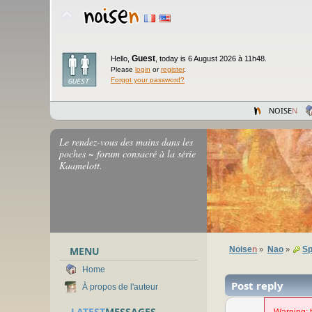
Guest
Hello,
,
today is 6 August 2026 à 11h48.
Please
login
or
register
.
Forgot your password?
NOISE
N
Le rendez-vous des mains dans les
poches ~ forum consacré à la série
Kaamelott.
MENU
Noise
n
Nao
Sp
»
»
Home
Post reply
À propos de l'auteur
LATEST
MESSAGES