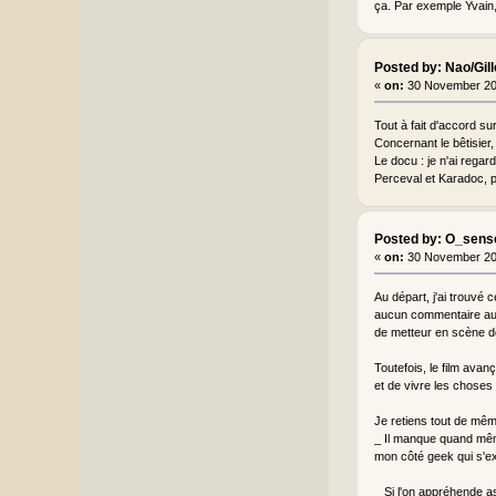
ça. Par exemple Yvain,
Posted by: Nao/Gil
«
on:
30 November 20
Tout à fait d'accord s
Concernant le bêtisier,
Le docu : je n'ai regard
Perceval et Karadoc, p
Posted by: O_sens
«
on:
30 November 20
Au départ, j'ai trouvé 
aucun commentaire audi
de metteur en scène de
Toutefois, le film avan
et de vivre les choses 
Je retiens tout de mêm
_ Il manque quand même
mon côté geek qui s'ex
_ Si l'on appréhende as