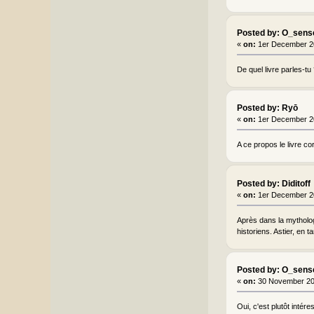
Posted by: O_sens
«
on:
1er December 2
De quel livre parles-tu
Posted by: Ryō
«
on:
1er December 2
A ce propos le livre c
Posted by: Diditoff
«
on:
1er December 2
Après dans la mytholog
historiens. Astier, en 
Posted by: O_sens
«
on:
30 November 20
Oui, c'est plutôt inté