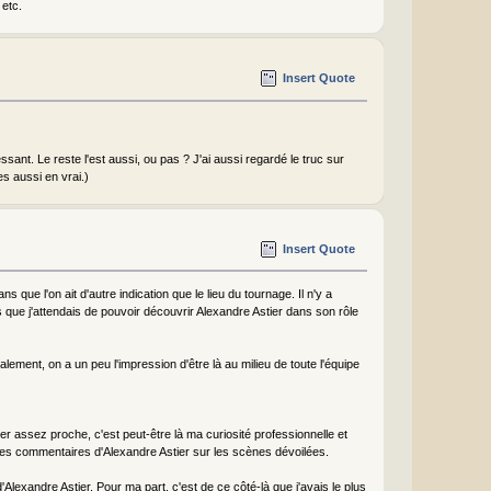
 etc.
Insert Quote
essant. Le reste l'est aussi, ou pas ? J'ai aussi regardé le truc sur
s aussi en vrai.)
Insert Quote
 que l'on ait d'autre indication que le lieu du tournage. Il n'y a
ue j'attendais de pouvoir découvrir Alexandre Astier dans son rôle
lement, on a un peu l'impression d'être là au milieu de toute l'équipe
r assez proche, c'est peut-être là ma curiosité professionnelle et
ues commentaires d'Alexandre Astier sur les scènes dévoilées.
'Alexandre Astier. Pour ma part, c'est de ce côté-là que j'avais le plus