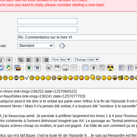
his topic has not been posted in for at least 120 days.
're sure you want to reply, please consider starting a new topic.
con: