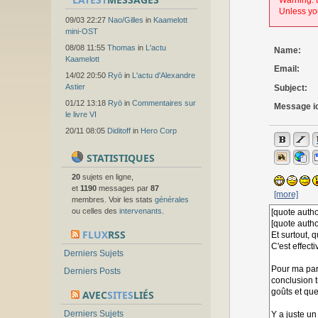
Warning: t
Unless you
09/03 22:27
Nao/Gilles
in
Kaamelott
mini-OST
08/08 11:55
Thomas
in
L'actu
Name:
Kaamelott
Email:
14/02 20:50
Ryō
in
L'actu d'Alexandre
Astier
Subject:
01/12 13:18
Ryō
in
Commentaires sur
Message i
le livre VI
20/11 08:05
Diditoff
in
Hero Corp
STATISTIQUES
20
sujets en ligne,
et
1190
messages par
87
[more]
membres. Voir les stats
générales
ou celles des
intervenants
.
FLUX
RSS
Derniers Sujets
Derniers Posts
AVEC
SITES
LIÉS
Derniers Sujets