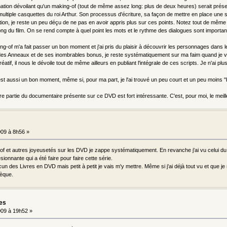
rmation dévoilant qu'un making-of (tout de même assez long: plus de deux heures) serait présen
multiple casquettes du roi Arthur. Son processus d'écriture, sa façon de mettre en place une s
tion, je reste un peu déçu de ne pas en avoir appris plus sur ces points. Notez tout de même q
ng du film. On se rend compte à quel point les mots et le rythme des dialogues sont important
-of m'a fait passer un bon moment et j'ai pris du plaisir à découvrir les personnages dans leur 
des Anneaux et de ses inombrables bonus, je reste systématiquement sur ma faim quand je vi
atif, il nous le dévoile tout de même ailleurs en publiant l'intégrale de ces scripts. Je n'ai pl
 est aussi un bon moment, même si, pour ma part, je l'ai trouvé un peu court et un peu moins "
e partie du documentaire présente sur ce DVD est fort intéressante. C'est, pour moi, le meill
09 à 8h56 »
of et autres joyeusetés sur les DVD je zappe systématiquement. En revanche j'ai vu celui du p
sionnante qui a été faire pour faire cette série.
ucun des Livres en DVD mais petit à petit je vais m'y mettre. Même si j'ai déjà tout vu et que je
èque.
les
09 à 19h52 »