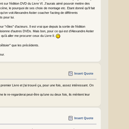
t sur l'édition DVD du Livre VI. J'aurais aimé pouvoir mettre des
cène, le pourquoi de ses choix de montage etc. Etant donné qu'il fait
u'on voit Alexandre Astier coacher l'acting de différents
s pour lui.
"rôles" d'acteurs. Il est vrai que depuis la sortie de l'édition
sionne d'autres DVDs. Mais bon, pour ce qui est d'Alexandre Astier
us qu'à aller me procurer ceux du Livre II.
bêtisier" que les précédents.
eur.
Insert Quote
remier Livre et j'ai trouvé ça, pour une fois, assez intéressant. On
 ne le re-regarderai peut-être qu'une ou deux fois, ils méritent leur
Insert Quote