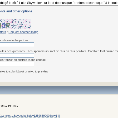
nts and other options
etters
/
Request another image
rs shown in the picture:
utes ces questions... Les spammeurs sont de plus en plus pénibles. Combien font quinze fois 
uis "onze" en chiffres (sans espace):
 alt+s to submit/post or alt+p to preview
009 à 13h18 »
/Kaamelott...&s=books&qid=1259669900&sr=1-8