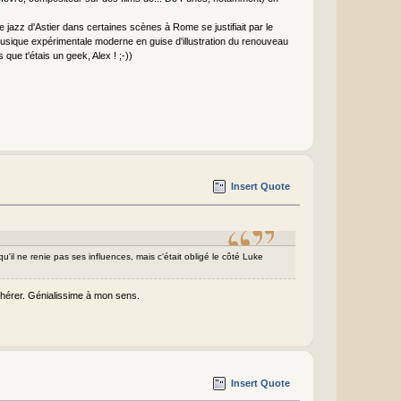
e jazz d'Astier dans certaines scènes à Rome se justifiait par le
musique expérimentale moderne en guise d'illustration du renouveau
ue t'étais un geek, Alex ! ;-))
Insert Quote
 qu'il ne renie pas ses influences, mais c'était obligé le côté Luke
adhérer. Génialissime à mon sens.
Insert Quote