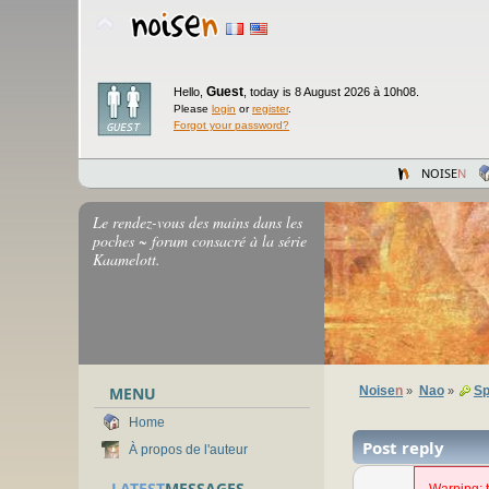
Guest
Hello,
,
today is 8 August 2026 à 10h08.
Please
login
or
register
.
Forgot your password?
NOISE
N
Le rendez-vous des mains dans les
poches ~ forum consacré à la série
Kaamelott.
MENU
Noise
n
Nao
Sp
»
»
Home
Post reply
À propos de l'auteur
LATEST
MESSAGES