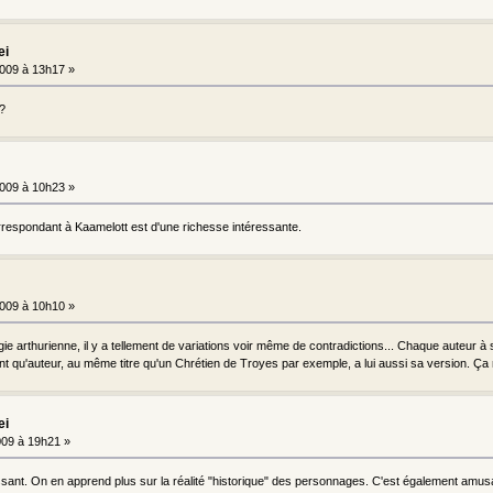
ei
009 à 13h17 »
 ?
009 à 10h23 »
orrespondant à Kaamelott est d'une richesse intéressante.
009 à 10h10 »
ie arthurienne, il y a tellement de variations voir même de contradictions... Chaque auteur à
tant qu'auteur, au même titre qu'un Chrétien de Troyes par exemple, a lui aussi sa version. Ça
ei
09 à 19h21 »
ressant. On en apprend plus sur la réalité "historique" des personnages. C'est également amu