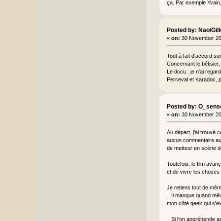
ça. Par exemple Yvain,
Posted by: Nao/Gil
«
on:
30 November 20
Tout à fait d'accord s
Concernant le bêtisier,
Le docu : je n'ai regard
Perceval et Karadoc, p
Posted by: O_sens
«
on:
30 November 20
Au départ, j'ai trouvé 
aucun commentaire audi
de metteur en scène de
Toutefois, le film avan
et de vivre les choses 
Je retiens tout de mêm
_ Il manque quand même
mon côté geek qui s'ex
_ Si l'on appréhende as