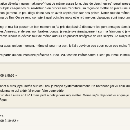
rmation dévoilant qu'un making-of (tout de même assez long: plus de deux heures) serait présen
multiple casquettes du roi Arthur. Son processus d'écriture, sa façon de mettre en place une s
tion, je reste un peu déçu de ne pas en avoir appris plus sur ces points. Notez tout de même q
ng du film. On se rend compte à quel point les mots et le rythme des dialogues sont important
-of m'a fait passer un bon moment et j'ai pris du plaisir à découvrir les personnages dans leur 
des Anneaux et de ses inombrables bonus, je reste systématiquement sur ma faim quand je vi
atif, il nous le dévoile tout de même ailleurs en publiant l'intégrale de ces scripts. Je n'ai pl
 est aussi un bon moment, même si, pour ma part, je l'ai trouvé un peu court et un peu moins "
e partie du documentaire présente sur ce DVD est fort intéressante. C'est, pour moi, le meill
09 à 8h56 »
of et autres joyeusetés sur les DVD je zappe systématiquement. En revanche j'ai vu celui du p
sionnante qui a été faire pour faire cette série.
ucun des Livres en DVD mais petit à petit je vais m'y mettre. Même si j'ai déjà tout vu et que je
èque.
les
09 à 19h52 »