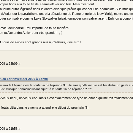
ompositions à la toute fin de Kaamelott version télé. Mais c'est tout.
ucune autre légitimité dans le cadre artistique précis qui est celui de Kaamelott. Si la musiqu
s d'Astier sur le parallélisme entre la décadence de Rome et celle de New York), mettre une 
noyer son sabre comme Luke Skywalker faisait tournoyer son sabre laser... Euh, on a compris q
avis, oeuf corse. Peu importe, de toute manière.
t et Alexandre Astier sont très grands ! ;-)
 Louis de Funès sont grands aussi, d'ailleurs, vive eux !
009 à 23h09 »
on on 1er November 2009 à 15h08
ui m'a fait tiquer, c'est la toute fin de l'épisode 9... Je sais qu'Alexandre est fier d'être un geek et
 de musique "enniomorriconesque" à la toute fin de l'épisode ? ^^;
 un vieux beau, un vieux con, mais c'est exactement ce type de chose qui me fait totalement 
VI, j'étais déjà dans le cinema à attendre le début du prochain film.
009 à 21h58 »