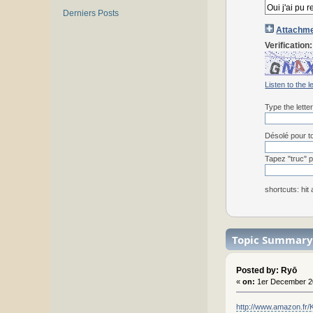
Derniers Posts
Attachme
Verification:
Listen to the l
Type the lette
Désolé pour to
Tapez "truc" p
shortcuts: hit
Topic Summary
Posted by: Ryō
«
on:
1er December 2
http://www.amazon.fr