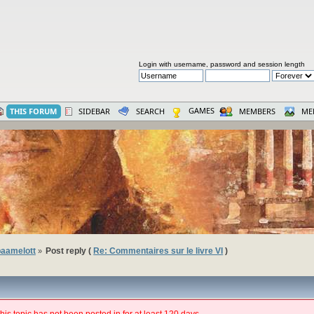
Login with username, password and session length
GAMES
THIS FORUM
SIDEBAR
SEARCH
MEMBERS
ME
aamelott
Post reply (
Re: Commentaires sur le livre VI
)
»