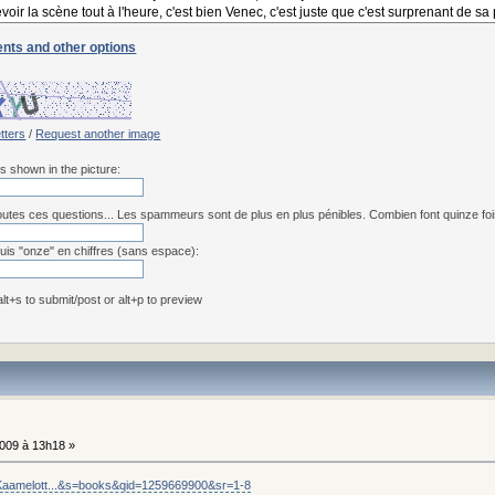
nts and other options
etters
/
Request another image
rs shown in the picture:
utes ces questions... Les spammeurs sont de plus en plus pénibles. Combien font quinze fois 
uis "onze" en chiffres (sans espace):
 alt+s to submit/post or alt+p to preview
009 à 13h18 »
/Kaamelott...&s=books&qid=1259669900&sr=1-8