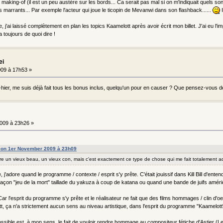
le making-of (il est un peu austère sur les bords... Ca serait pas mal si on m'indiquait quels
marrants... Par exemple l'acteur qui joue le ticopin de Mevanwi dans son flashback......
I
, j'ai laissé complètement en plan les topics Kaamelott après avoir écrit mon billet. J'ai eu l'i
a toujours de quoi dire !
ei
09 à 17h53 »
-hier, me suis déjà fait tous les bonus inclus, quelqu'un pour en causer ? Que pensez-vous d
009 à 23h26 »
 on 1er November 2009 à 23h09
être un vieux beau, un vieux con, mais c'est exactement ce type de chose qui me fait totalement 
j'adore quand le programme / contexte / esprit s'y prête. C'était jouissif dans Kill Bill d'en
façon "jeu de la mort" taillade du yakuza à coup de katana ou quand une bande de juifs amér
e. Car l'esprit du programme s'y prête et le réalisateur ne fait que des films hommages / clin d'oeil
t, ça n'a strictement aucun sens au niveau artistique, dans l'esprit du programme "Kaamelott"
 possible est, à mon sens, le fait de vouloir rendre hommage au compositeur fétiche d'Astier 