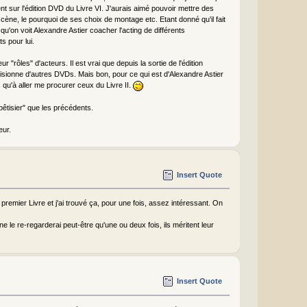
t sur l'édition DVD du Livre VI. J'aurais aimé pouvoir mettre des
cène, le pourquoi de ses choix de montage etc. Etant donné qu'il fait
u'on voit Alexandre Astier coacher l'acting de différents
s pour lui.
"rôles" d'acteurs. Il est vrai que depuis la sortie de l'édition
sionne d'autres DVDs. Mais bon, pour ce qui est d'Alexandre Astier
us qu'à aller me procurer ceux du Livre II.
bêtisier" que les précédents.
eur.
Insert Quote
remier Livre et j'ai trouvé ça, pour une fois, assez intéressant. On
 ne le re-regarderai peut-être qu'une ou deux fois, ils méritent leur
Insert Quote