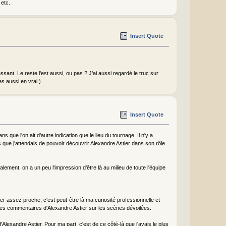
 etc.
Insert Quote
essant. Le reste l'est aussi, ou pas ? J'ai aussi regardé le truc sur
s aussi en vrai.)
Insert Quote
 que l'on ait d'autre indication que le lieu du tournage. Il n'y a
ue j'attendais de pouvoir découvrir Alexandre Astier dans son rôle
lement, on a un peu l'impression d'être là au milieu de toute l'équipe
r assez proche, c'est peut-être là ma curiosité professionnelle et
ues commentaires d'Alexandre Astier sur les scènes dévoilées.
'Alexandre Astier. Pour ma part, c'est de ce côté-là que j'avais le plus