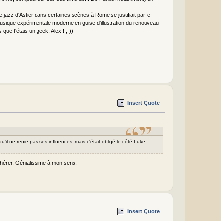
e jazz d'Astier dans certaines scènes à Rome se justifiait par le
musique expérimentale moderne en guise d'illustration du renouveau
ue t'étais un geek, Alex ! ;-))
Insert Quote
 qu'il ne renie pas ses influences, mais c'était obligé le côté Luke
adhérer. Génialissime à mon sens.
Insert Quote