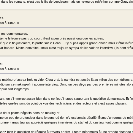
 dans les romans, n'est pas le fils de Leodagan mais un neveu du roi Arthur comme Gauvain
les
09 à 14h29 »
ur tes commentaires.
 je ne le trouve pas trop court, il est à peu près aussi long que les autres.
é que la fin justement, la partie sur le Graal... J'y ai pas appris grand-chose mais c'était intér
ar hasard. Moins convaincu mais c'est toujours sympa de les voir en interview. (Ils sont drôle
ei
09 à 13h34 »
ce making-of assez froid et vide. C'est vrai, la caméra est posée là au milieu des comédiens sans
o sur ce making-of ni aucune interview. Donc un peu déçu par ces premières minutes alors q
puis fort longtemps...
çant, on s'immerge assez bien dans ce flot d'images rapportant le quotidien du tournage. Et fina
telles quelles sont du point de vue des techniciens et des acteurs et c'est assez plaisant.
e deux points négatifs dans ce making-of:
 un peu de profondeur dans le sens où rien n'y est jamais détaillé. Étant d'un corps de métie
priment mais j'aurais apprécié quelques interviews du staff et du casting, tout comme quelq
sez bien le quotidien de l'équipe à travers ce film, il reste néanmoins à une grande distance d