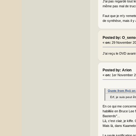
J'ai pas regardé tout 
même pas mal de trucs 
Faut que je m'y remette
de synthèse, mais il y 
Posted by: O_sens
«
on:
29 November 20
J'ai reçu le DVD avant
Posted by: Arion
«
on:
1er November 2
Quote from Ryō on
Erf, je suis peut 
En ce qui me concerne, 
habillée en Bruce Lee 
Basterds"...
Là, c'est clair, je kiff
Mais là, dans Kaamelot
La seule justification