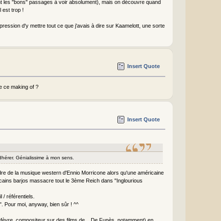
 sont les "bons" passages à voir absolument), mais on découvre quand
l est trop !
mpression d'y mettre tout ce que j'avais à dire sur Kaamelott, une sorte
Insert Quote
e ce making of ?
Insert Quote
adhérer. Génialissime à mon sens.
tendre de la musique western d'Ennio Morricone alors qu'une américaine
icains barjos massacre tout le 3ème Reich dans "Inglourious
 / référentiels.
. Pour moi, anyway, bien sûr ! ^^
(Lefèvre, compositeur sur des films de... De Funès, notamment) en