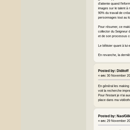
d'attente quand l'info
images sur le talent à 
90% du travail de créa
personnages tout au lo
Pour résumer, ce making
collector du Seigneur 
et de son processus cré
Le bêtisier quant à lui
En revanche, la dernièr
Posted by: Diditoff
«
on:
30 November 20
En général les making 
voit la recherche impre
Pour l'instant je n'ai a
place dans ma vidéoth
Posted by: Nao/Gil
«
on:
29 November 20