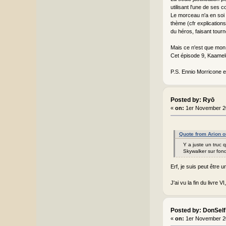
utilisant l'une de ses c
Le morceau n'a en soi a
thème (cfr explication
du héros, faisant tour
Mais ce n'est que mon 
Cet épisode 9, Kaamelot
P.S. Ennio Morricone et
Posted by: Ryō
«
on:
1er November 2
Quote from Arion 
Y a juste un truc q
Skywalker sur fond
Erf, je suis peut être
J'ai vu la fin du livre 
Posted by: DonSelf
«
on:
1er November 2