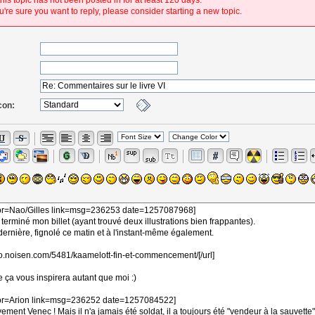
his topic has not been posted in for at least 120 days.
're sure you want to reply, please consider starting a new topic.
con: