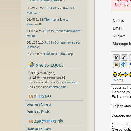
Warning: t
Unless you
09/03 22:27
Nao/Gilles
in
Kaamelott
mini-OST
08/08 11:55
Thomas
in
L'actu
Name:
Kaamelott
Email:
14/02 20:50
Ryō
in
L'actu d'Alexandre
Astier
Subject:
01/12 13:18
Ryō
in
Commentaires sur
Message i
le livre VI
20/11 08:05
Diditoff
in
Hero Corp
STATISTIQUES
20
sujets en ligne,
et
1190
messages par
87
[more]
membres. Voir les stats
générales
ou celles des
intervenants
.
FLUX
RSS
Derniers Sujets
Derniers Posts
AVEC
SITES
LIÉS
Derniers Sujets