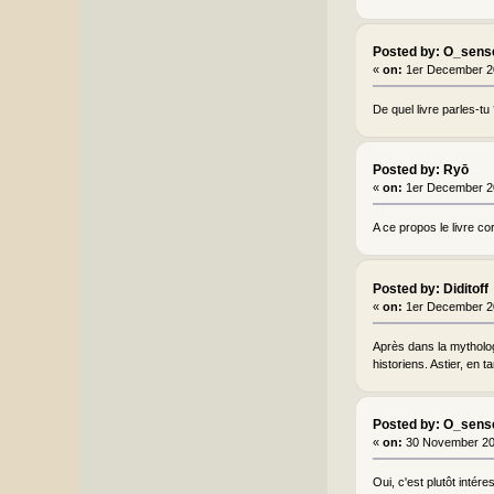
Posted by: O_sens
«
on:
1er December 2
De quel livre parles-tu
Posted by: Ryō
«
on:
1er December 2
A ce propos le livre c
Posted by: Diditoff
«
on:
1er December 2
Après dans la mytholog
historiens. Astier, en 
Posted by: O_sens
«
on:
30 November 20
Oui, c'est plutôt inté