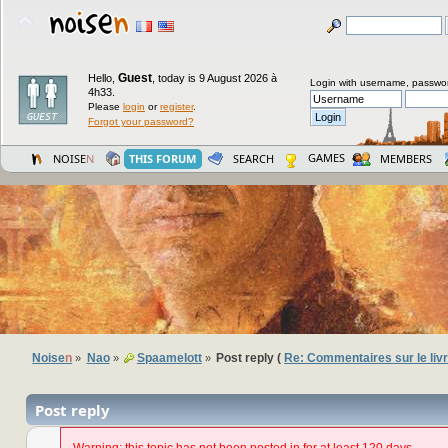
Guest
Hello,
,
today is 9 August 2026 à
Login with username, passwo
4h33.
Please
login
or
register
.
Forgot your password?
GAMES
NOISE
N
THIS FORUM
SEARCH
MEMBERS
Noise
n
Nao
Spaamelott
Post reply (
Re: Commentaires sur le livr
»
»
»
Post reply