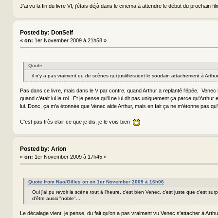
J'ai vu la fin du livre VI, j'étais déjà dans le cinema à attendre le début du prochain fil
Posted by: DonSelf
«
on:
1er November 2009 à 21h58 »
Quote
il n'y a pas vraiment eu de scènes qui justifieraient le soudain attachement à Arthur
Pas dans ce livre, mais dans le V par contre, quand Arthur a replanté l'épée, Venec lui 
quand c'était lui le roi. Et je pense qu'il ne lui dit pas uniquement ça parce qu'Arthur 
lui. Donc, ça m'a étonnée que Venec aide Arthur, mais en fait ça ne m'étonne pas qu'il l
C'est pas très clair ce que je dis, je le vois bien
Posted by: Arion
«
on:
1er November 2009 à 17h45 »
Quote from Nao/Gilles on on 1er November 2009 à 16h06
Oui j'ai pu revoir la scène tout à l'heure, c'est bien Venec, c'est juste que c'est su
d'être aussi "noble"...
Le décalage vient, je pense, du fait qu'on a pas vraiment vu Venec s'attacher à Arthu