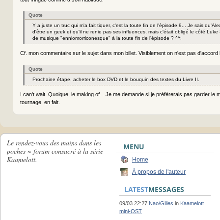
Quote
Y a juste un truc qui m'a fait tiquer, c'est la toute fin de l'épisode 9... Je sais qu'Al
d'être un geek et qu'il ne renie pas ses influences, mais c'était obligé le côté Luk
de musique "enniomorriconesque" à la toute fin de l'épisode ? ^^;
Cf. mon commentaire sur le sujet dans mon billet. Visiblement on n'est pas d'accor
Quote
Prochaine étape, acheter le box DVD et le bouquin des textes du Livre II.
I can't wait. Quoique, le making of... Je me demande si je préfèrerais pas garder le 
tournage, en fait.
Le rendez-vous des mains dans les
MENU
poches ~ forum consacré à la série
Kaamelott.
Home
À propos de l'auteur
LATEST
MESSAGES
09/03 22:27
Nao/Gilles
in
Kaamelott
mini-OST