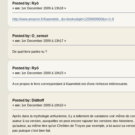
Posted by: Ryō
«
on:
1er December 2009 à 13h18 »
http://www.amazon.fr/Kaamelott...&s=books&qid=1259669900&sr=1-8
Posted by: O_sensei
«
on:
1er December 2009 à 13h17 »
De quel livre parles-tu ?
Posted by: Ryō
«
on:
1er December 2009 à 10h23 »
A ce propos le livre correspondant à Kaamelott est d'une richesse intéressante.
Posted by: Diditoff
«
on:
1er December 2009 à 10h10 »
Après dans la mythologie arthurienne, il y a tellement de variations voir même de co
auteur à sa version, auxquelles on peut encore rajouter les versions des historiens. A
qu'auteur, au même titre qu'un Chrétien de Troyes par exemple, a lui aussi sa vers
pas puisque c'est bien fait.