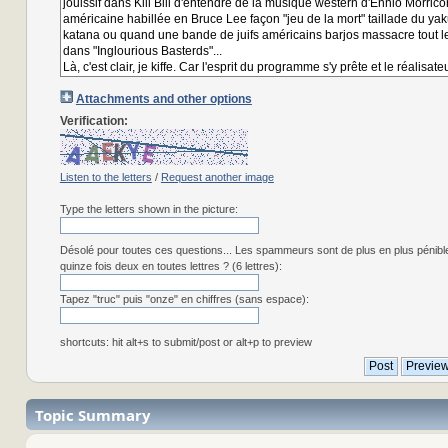
Attachments and other options
Verification:
Listen to the letters
/
Request another image
Type the letters shown in the picture:
Désolé pour toutes ces questions... Les spammeurs sont de plus en plus pénibl
quinze fois deux en toutes lettres ? (6 lettres):
Tapez "truc" puis "onze" en chiffres (sans espace):
shortcuts: hit alt+s to submit/post or alt+p to preview
Topic Summary