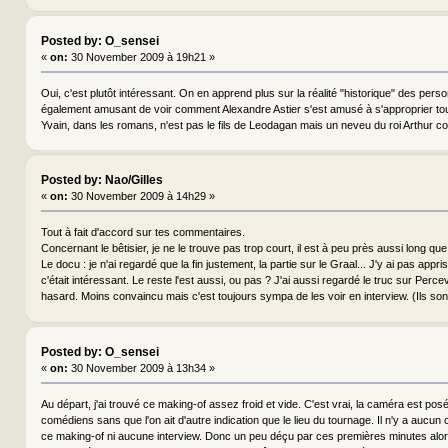
Posted by: O_sensei
«
on:
30 November 2009 à 19h21 »
Oui, c'est plutôt intéressant. On en apprend plus sur la réalité "historique" des pers
également amusant de voir comment Alexandre Astier s'est amusé à s'approprier to
Yvain, dans les romans, n'est pas le fils de Leodagan mais un neveu du roi Arthur 
Posted by: Nao/Gilles
«
on:
30 November 2009 à 14h29 »
Tout à fait d'accord sur tes commentaires.
Concernant le bêtisier, je ne le trouve pas trop court, il est à peu près aussi long que
Le docu : je n'ai regardé que la fin justement, la partie sur le Graal... J'y ai pas app
c'était intéressant. Le reste l'est aussi, ou pas ? J'ai aussi regardé le truc sur Perc
hasard. Moins convaincu mais c'est toujours sympa de les voir en interview. (Ils sont
Posted by: O_sensei
«
on:
30 November 2009 à 13h34 »
Au départ, j'ai trouvé ce making-of assez froid et vide. C'est vrai, la caméra est posé
comédiens sans que l'on ait d'autre indication que le lieu du tournage. Il n'y a aucu
ce making-of ni aucune interview. Donc un peu déçu par ces premières minutes alors