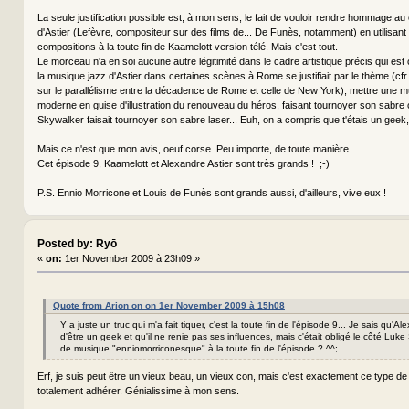
La seule justification possible est, à mon sens, le fait de vouloir rendre hommage au
d'Astier (Lefèvre, compositeur sur des films de... De Funès, notamment) en utilisant
compositions à la toute fin de Kaamelott version télé. Mais c'est tout.
Le morceau n'a en soi aucune autre légitimité dans le cadre artistique précis qui est 
la musique jazz d'Astier dans certaines scènes à Rome se justifiait par le thème (cfr 
sur le parallélisme entre la décadence de Rome et celle de New York), mettre une 
moderne en guise d'illustration du renouveau du héros, faisant tournoyer son sab
Skywalker faisait tournoyer son sabre laser... Euh, on a compris que t'étais un geek, 
Mais ce n'est que mon avis, oeuf corse. Peu importe, de toute manière.
Cet épisode 9, Kaamelott et Alexandre Astier sont très grands ! ;-)
P.S. Ennio Morricone et Louis de Funès sont grands aussi, d'ailleurs, vive eux !
Posted by: Ryō
«
on:
1er November 2009 à 23h09 »
Quote from Arion on on 1er November 2009 à 15h08
Y a juste un truc qui m'a fait tiquer, c'est la toute fin de l'épisode 9... Je sais qu'Al
d'être un geek et qu'il ne renie pas ses influences, mais c'était obligé le côté Luk
de musique "enniomorriconesque" à la toute fin de l'épisode ? ^^;
Erf, je suis peut être un vieux beau, un vieux con, mais c'est exactement ce type de
totalement adhérer. Génialissime à mon sens.