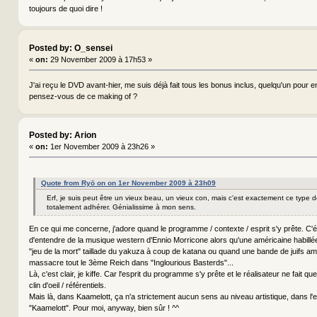
toujours de quoi dire !
Posted by: O_sensei
«
on:
29 November 2009 à 17h53 »
J'ai reçu le DVD avant-hier, me suis déjà fait tous les bonus inclus, quelqu'un pour
pensez-vous de ce making of ?
Posted by: Arion
«
on:
1er November 2009 à 23h26 »
Quote from Ryō on on 1er November 2009 à 23h09
Erf, je suis peut être un vieux beau, un vieux con, mais c'est exactement ce type d
totalement adhérer. Génialissime à mon sens.
En ce qui me concerne, j'adore quand le programme / contexte / esprit s'y prête. C'était
d'entendre de la musique western d'Ennio Morricone alors qu'une américaine habill
"jeu de la mort" taillade du yakuza à coup de katana ou quand une bande de juifs am
massacre tout le 3ème Reich dans "Inglourious Basterds"...
Là, c'est clair, je kiffe. Car l'esprit du programme s'y prête et le réalisateur ne fait 
clin d'oeil / référentiels.
Mais là, dans Kaamelott, ça n'a strictement aucun sens au niveau artistique, dans l
"Kaamelott". Pour moi, anyway, bien sûr ! ^^