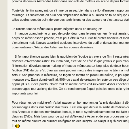
pouvoir découvrir Alexandre Astier dans son rôle de metteur en scène depuis fort lo
Toutefois, le film avançant, on s'immerge assez bien dans ce flot d'images rapportant
tournage. Et finalement, on a un peu l'impression d'être là au milieu de toute l'équipe
telles quelles sont du point de vue des techniciens et des acteurs et c'est assez plai
Je retiens tout de même deux points négatifs dans ce making-of:
_ Il manque quand même un peu de profondeur dans le sens où rien n'y est jamais dét
corps de métier assez proche, c'est peut-être là ma curiosité professionnelle et mo
s'expriment mais j'aurais apprécié quelques interviews du staff et du casting, tout
commentaires d'Alexandre Astier sur les scènes dévoilées.
_ Si l'on appréhende assez bien le quotidien de l'équipe à travers ce film, il reste 
distance d'Alexandre Astier. Pour ma part, c'est de ce côté-là que j'avais le plus d'a
l'information dévoilant qu'un making-of (tout de même assez long: plus de deux heur
l'édition DVD du Livre VI. J'aurais aimé pouvoir mettre des images sur le talent à mul
Arthur. Son processus d'écriture, sa façon de mettre en place une scène, le pourqu
montage etc. Etant donné qu'il fait 90% du travail de création, je reste un peu déçu 
appris plus sur ces points. Notez tout de même qu'on voit Alexandre Astier coacher l'
personnages tout au long du film. On se rend compte à quel point les mots et le ryt
importants pour lui.
Pour résumer, ce making-of m'a fait passer un bon moment et j'ai pris du plaisir à dé
personnages dans leur "rôles" d'acteurs. Il est vrai que depuis la sortie de l'édition 
des Anneaux et de ses inombrables bonus, je reste systématiquement sur ma faim q
d'autres DVDs. Mais bon, pour ce qui est d'Alexandre Astier et de son processus créat
tout de même ailleurs en publiant l'intégrale de ces scripts. Je n'ai plus qu'à aller m
II.