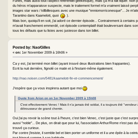
Funès, mais aussi tout l'aspect référentiel geekesque), mais ça m'a fait tiquer. Non
du héros m'apparaisse suspecte, mais le traitement formel m'a vraiment laissé perpl
images star wars / killbillesques avec une musique "enniomorriconesque"... Je m'att
Tarantino dans Kaamelott, quoi
).
Mais bon, quoiqu'il en soit, j'ai adoré ce dernier épisode... Contrairement à certains
m'avait franchement emmerdé, cet épisode contemplatif était bouleversant dans son
tous les défauts que tu listes avec justesse dans ton billet.
Posted by: Nao/Gilles
«
on:
1er November 2009 à 16h06 »
Ca y est, j'ai terminé mon billet (ayant trouvé deux illustrations bien frappantes).
Ecrit la nuit dernière, fignolé ce matin et à l'instant-même également.
http://nao.noisen.com/5481/kaamelott-fin-et-commencement/
J'espère que ça vous inspirera autant que moi
Quote from Arion on on 1er November 2009 à 15h08
C'est effectivement Venec ! Mais il n'a jamais été soldat, il a toujours été "vendeur
détrousseur de grand chemin.
Oui j'ai pu revoir la scène tout à l'heure, c'est bien Venec, c'est juste que c'est surpr
aussi "noble"... De plus, on dirait que pour lui, l'association Arthur/Rome n'est pas du 
trouvé ça curieux.
Par contre j'insiste, il semble bel et bien porter un uniforme et il a une épée à la ceintu
tout fringué comme à son habitude.