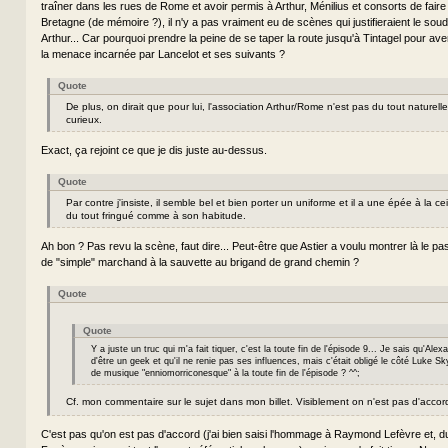
traîner dans les rues de Rome et avoir permis à Arthur, Ménilius et consorts de faire
Bretagne (de mémoire ?), il n'y a pas vraiment eu de scènes qui justifieraient le sou
Arthur... Car pourquoi prendre la peine de se taper la route jusqu'à Tintagel pour aver
la menace incarnée par Lancelot et ses suivants ?
Quote
De plus, on dirait que pour lui, l'association Arthur/Rome n'est pas du tout naturelle
curieux.
Exact, ça rejoint ce que je dis juste au-dessus.
Quote
Par contre j'insiste, il semble bel et bien porter un uniforme et il a une épée à la cei
du tout fringué comme à son habitude.
Ah bon ? Pas revu la scène, faut dire... Peut-être que Astier a voulu montrer là le 
de "simple" marchand à la sauvette au brigand de grand chemin ?
Quote
Quote
Y a juste un truc qui m'a fait tiquer, c'est la toute fin de l'épisode 9... Je sais qu'Alexa
d'être un geek et qu'il ne renie pas ses influences, mais c'était obligé le côté Luke S
de musique "enniomorriconesque" à la toute fin de l'épisode ? ^^;
Cf. mon commentaire sur le sujet dans mon billet. Visiblement on n'est pas d'acco
C'est pas qu'on est pas d'accord (j'ai bien saisi l'hommage à Raymond Lefèvre et, d