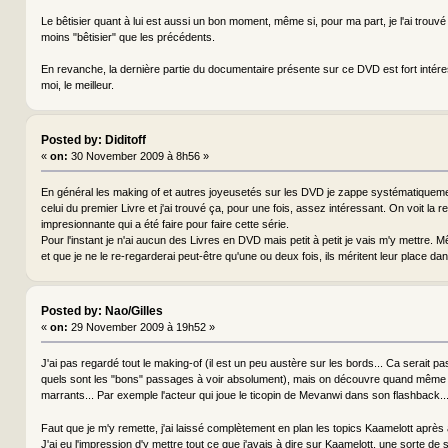
Le bêtisier quant à lui est aussi un bon moment, même si, pour ma part, je l'ai trouv
moins "bêtisier" que les précédents.
En revanche, la dernière partie du documentaire présente sur ce DVD est fort intére
moi, le meilleur.
Posted by: Diditoff
«
on:
30 November 2009 à 8h56 »
En général les making of et autres joyeusetés sur les DVD je zappe systématiqueme
celui du premier Livre et j'ai trouvé ça, pour une fois, assez intéressant. On voit la 
impresionnante qui a été faire pour faire cette série.
Pour l'instant je n'ai aucun des Livres en DVD mais petit à petit je vais m'y mettre. Mê
et que je ne le re-regarderai peut-être qu'une ou deux fois, ils méritent leur place d
Posted by: Nao/Gilles
«
on:
29 November 2009 à 19h52 »
J'ai pas regardé tout le making-of (il est un peu austère sur les bords... Ca serait pa
quels sont les "bons" passages à voir absolument), mais on découvre quand même 
marrants... Par exemple l'acteur qui joue le ticopin de Mevanwi dans son flashback...
Faut que je m'y remette, j'ai laissé complètement en plan les topics Kaamelott après av
J'ai eu l'impression d'y mettre tout ce que j'avais à dire sur Kaamelott, une sorte de 