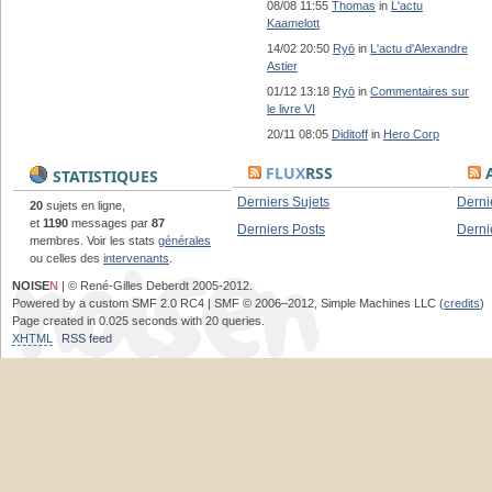
08/08 11:55
Thomas
in
L'actu
Kaamelott
14/02 20:50
Ryō
in
L'actu d'Alexandre
Astier
01/12 13:18
Ryō
in
Commentaires sur
le livre VI
20/11 08:05
Diditoff
in
Hero Corp
FLUX
RSS
A
STATISTIQUES
Derniers Sujets
Derni
20
sujets en ligne,
et
1190
messages par
87
Derniers Posts
Derni
membres. Voir les stats
générales
ou celles des
intervenants
.
NOISE
N
| © René-Gilles Deberdt 2005-2012.
Powered by a custom SMF 2.0 RC4 | SMF © 2006–2012, Simple Machines LLC (
credits
)
Page created in 0.025 seconds with 20 queries.
XHTML
RSS feed