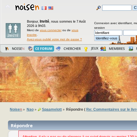
Invité
Bonjour,
,
nous sommes le 7 Août
Connexion avec identifiant, m
2026 à 9h03.
session
Merci de
vous connecter
ou de
vous
inscrire
.
Avez-vous oublié votre mot de passe ?
JEUX
NOISE
N
CE FORUM
CHERCHER
MEMBRES
Noise
n
Nao
Spaamelott
Répondre (
Re: Commentaires sur le livr
»
»
»
Répondre