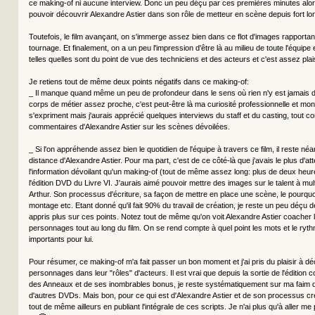
ce making-of ni aucune interview. Donc un peu déçu par ces premières minutes alors
pouvoir découvrir Alexandre Astier dans son rôle de metteur en scène depuis fort lo
Toutefois, le film avançant, on s'immerge assez bien dans ce flot d'images rapportant
tournage. Et finalement, on a un peu l'impression d'être là au milieu de toute l'équipe
telles quelles sont du point de vue des techniciens et des acteurs et c'est assez plai
Je retiens tout de même deux points négatifs dans ce making-of:
_ Il manque quand même un peu de profondeur dans le sens où rien n'y est jamais dét
corps de métier assez proche, c'est peut-être là ma curiosité professionnelle et mo
s'expriment mais j'aurais apprécié quelques interviews du staff et du casting, tout
commentaires d'Alexandre Astier sur les scènes dévoilées.
_ Si l'on appréhende assez bien le quotidien de l'équipe à travers ce film, il reste 
distance d'Alexandre Astier. Pour ma part, c'est de ce côté-là que j'avais le plus d'a
l'information dévoilant qu'un making-of (tout de même assez long: plus de deux heur
l'édition DVD du Livre VI. J'aurais aimé pouvoir mettre des images sur le talent à mul
Arthur. Son processus d'écriture, sa façon de mettre en place une scène, le pourqu
montage etc. Etant donné qu'il fait 90% du travail de création, je reste un peu déçu 
appris plus sur ces points. Notez tout de même qu'on voit Alexandre Astier coacher l'
personnages tout au long du film. On se rend compte à quel point les mots et le ryt
importants pour lui.
Pour résumer, ce making-of m'a fait passer un bon moment et j'ai pris du plaisir à dé
personnages dans leur "rôles" d'acteurs. Il est vrai que depuis la sortie de l'édition 
des Anneaux et de ses inombrables bonus, je reste systématiquement sur ma faim q
d'autres DVDs. Mais bon, pour ce qui est d'Alexandre Astier et de son processus créat
tout de même ailleurs en publiant l'intégrale de ces scripts. Je n'ai plus qu'à aller m