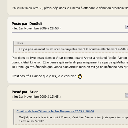
J'ai vu la fin du livre VI, j'étais déjà dans le cinema à attendre le début du prochain fil
Posté par: DonSelf
«
le:
1er Novembre 2009 à 21h58 »
Citer
il n'y a pas vraiment eu de scènes qui justifieraient le soudain attachement à Arthur
Pas dans ce livre, mais dans le V par contre, quand Arthur a replanté l'épée, Venec lui 
quand c'était lui le roi. Et je pense qu'il ne lui dit pas uniquement ça parce qu'Arthur 
lui. Donc, ça m'a étonnée que Venec aide Arthur, mais en fait ça ne m'étonne pas qu'il l
C'est pas très clair ce que je dis, je le vois bien
Posté par: Arion
«
le:
1er Novembre 2009 à 17h45 »
Citation de Nao/Gilles le le 1er Novembre 2009 à 16h06
Oui j'ai pu revoir la scène tout à l'heure, c'est bien Venec, c'est juste que c'est su
d'être aussi "noble"...