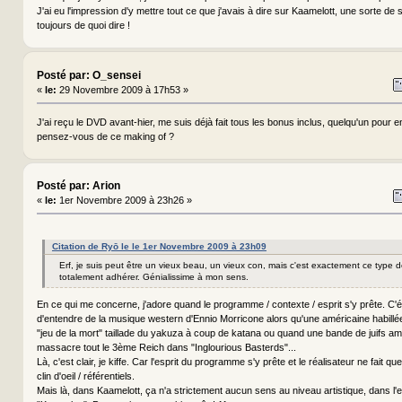
J'ai eu l'impression d'y mettre tout ce que j'avais à dire sur Kaamelott, une sorte de 
toujours de quoi dire !
Posté par: O_sensei
«
le:
29 Novembre 2009 à 17h53 »
J'ai reçu le DVD avant-hier, me suis déjà fait tous les bonus inclus, quelqu'un pour
pensez-vous de ce making of ?
Posté par: Arion
«
le:
1er Novembre 2009 à 23h26 »
Citation de Ryō le le 1er Novembre 2009 à 23h09
Erf, je suis peut être un vieux beau, un vieux con, mais c'est exactement ce type d
totalement adhérer. Génialissime à mon sens.
En ce qui me concerne, j'adore quand le programme / contexte / esprit s'y prête. C'était
d'entendre de la musique western d'Ennio Morricone alors qu'une américaine habill
"jeu de la mort" taillade du yakuza à coup de katana ou quand une bande de juifs am
massacre tout le 3ème Reich dans "Inglourious Basterds"...
Là, c'est clair, je kiffe. Car l'esprit du programme s'y prête et le réalisateur ne fait 
clin d'oeil / référentiels.
Mais là, dans Kaamelott, ça n'a strictement aucun sens au niveau artistique, dans l