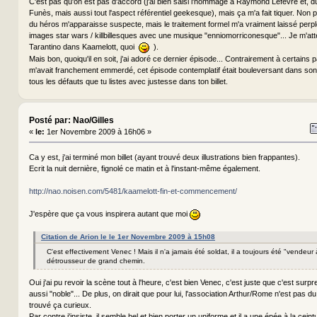
C'est pas qu'on est pas d'accord (j'ai bien saisi l'hommage à Raymond Lefèvre et, d
Funès, mais aussi tout l'aspect référentiel geekesque), mais ça m'a fait tiquer. Non
du héros m'apparaisse suspecte, mais le traitement formel m'a vraiment laissé perpl
images star wars / killbillesques avec une musique "enniomorriconesque"... Je m'att
Tarantino dans Kaamelott, quoi
).
Mais bon, quoiqu'il en soit, j'ai adoré ce dernier épisode... Contrairement à certains
m'avait franchement emmerdé, cet épisode contemplatif était bouleversant dans son
tous les défauts que tu listes avec justesse dans ton billet.
Posté par: Nao/Gilles
«
le:
1er Novembre 2009 à 16h06 »
Ca y est, j'ai terminé mon billet (ayant trouvé deux illustrations bien frappantes).
Ecrit la nuit dernière, fignolé ce matin et à l'instant-même également.
http://nao.noisen.com/5481/kaamelott-fin-et-commencement/
J'espère que ça vous inspirera autant que moi
Citation de Arion le le 1er Novembre 2009 à 15h08
C'est effectivement Venec ! Mais il n'a jamais été soldat, il a toujours été "vendeur
détrousseur de grand chemin.
Oui j'ai pu revoir la scène tout à l'heure, c'est bien Venec, c'est juste que c'est surpr
aussi "noble"... De plus, on dirait que pour lui, l'association Arthur/Rome n'est pas du 
trouvé ça curieux.
Par contre j'insiste, il semble bel et bien porter un uniforme et il a une épée à la ceintu