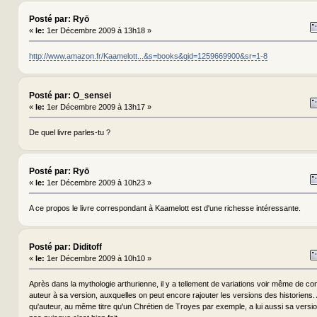
Posté par: Ryō
«
le:
1er Décembre 2009 à 13h18 »
http://www.amazon.fr/Kaamelott...&s=books&qid=1259669900&sr=1-8
Posté par: O_sensei
«
le:
1er Décembre 2009 à 13h17 »
De quel livre parles-tu ?
Posté par: Ryō
«
le:
1er Décembre 2009 à 10h23 »
A ce propos le livre correspondant à Kaamelott est d'une richesse intéressante.
Posté par: Diditoff
«
le:
1er Décembre 2009 à 10h10 »
Après dans la mythologie arthurienne, il y a tellement de variations voir même de co
auteur à sa version, auxquelles on peut encore rajouter les versions des historiens. A
qu'auteur, au même titre qu'un Chrétien de Troyes par exemple, a lui aussi sa vers