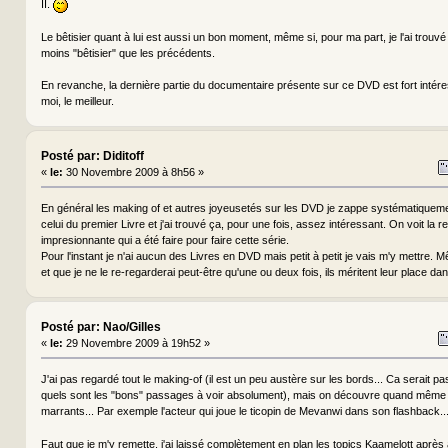
II.
Le bêtisier quant à lui est aussi un bon moment, même si, pour ma part, je l'ai trouv
moins "bêtisier" que les précédents.
En revanche, la dernière partie du documentaire présente sur ce DVD est fort intére
moi, le meilleur.
Posté par: Diditoff
«
le:
30 Novembre 2009 à 8h56 »
En général les making of et autres joyeusetés sur les DVD je zappe systématiqueme
celui du premier Livre et j'ai trouvé ça, pour une fois, assez intéressant. On voit la 
impresionnante qui a été faire pour faire cette série.
Pour l'instant je n'ai aucun des Livres en DVD mais petit à petit je vais m'y mettre. Mê
et que je ne le re-regarderai peut-être qu'une ou deux fois, ils méritent leur place d
Posté par: Nao/Gilles
«
le:
29 Novembre 2009 à 19h52 »
J'ai pas regardé tout le making-of (il est un peu austère sur les bords... Ca serait pa
quels sont les "bons" passages à voir absolument), mais on découvre quand même 
marrants... Par exemple l'acteur qui joue le ticopin de Mevanwi dans son flashback...
Faut que je m'y remette, j'ai laissé complètement en plan les topics Kaamelott après av