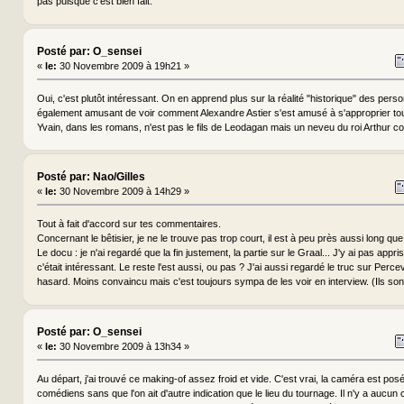
pas puisque c'est bien fait.
Posté par: O_sensei
«
le:
30 Novembre 2009 à 19h21 »
Oui, c'est plutôt intéressant. On en apprend plus sur la réalité "historique" des pers
également amusant de voir comment Alexandre Astier s'est amusé à s'approprier to
Yvain, dans les romans, n'est pas le fils de Leodagan mais un neveu du roi Arthur 
Posté par: Nao/Gilles
«
le:
30 Novembre 2009 à 14h29 »
Tout à fait d'accord sur tes commentaires.
Concernant le bêtisier, je ne le trouve pas trop court, il est à peu près aussi long que
Le docu : je n'ai regardé que la fin justement, la partie sur le Graal... J'y ai pas app
c'était intéressant. Le reste l'est aussi, ou pas ? J'ai aussi regardé le truc sur Perc
hasard. Moins convaincu mais c'est toujours sympa de les voir en interview. (Ils sont
Posté par: O_sensei
«
le:
30 Novembre 2009 à 13h34 »
Au départ, j'ai trouvé ce making-of assez froid et vide. C'est vrai, la caméra est posé
comédiens sans que l'on ait d'autre indication que le lieu du tournage. Il n'y a aucu