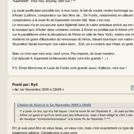
"Kaamelott". Pour moi, anyway, bien sûr ! ^^
La seule justification possible est, à mon sens, le fait de vouloir rendre hommage au
d'Astier (Lefèvre, compositeur sur des films de... De Funès, notamment) en utilisant
compositions à la toute fin de Kaamelott version télé. Mais c'est tout.
Le morceau n'a en soi aucune autre légitimité dans le cadre artistique précis qui est 
la musique jazz d'Astier dans certaines scènes à Rome se justifiait par le thème (cfr 
sur le parallélisme entre la décadence de Rome et celle de New York), mettre une 
moderne en guise d'illustration du renouveau du héros, faisant tournoyer son sab
Skywalker faisait tournoyer son sabre laser... Euh, on a compris que t'étais un geek, 
Mais ce n'est que mon avis, oeuf corse. Peu importe, de toute manière.
Cet épisode 9, Kaamelott et Alexandre Astier sont très grands ! ;-)
P.S. Ennio Morricone et Louis de Funès sont grands aussi, d'ailleurs, vive eux !
Posté par: Ryō
«
le:
1er Novembre 2009 à 23h09 »
Citation de Arion le le 1er Novembre 2009 à 15h08
Y a juste un truc qui m'a fait tiquer, c'est la toute fin de l'épisode 9... Je sais qu'Al
d'être un geek et qu'il ne renie pas ses influences, mais c'était obligé le côté Luk
de musique "enniomorriconesque" à la toute fin de l'épisode ? ^^;
Erf, je suis peut être un vieux beau, un vieux con, mais c'est exactement ce type de
totalement adhérer. Génialissime à mon sens.