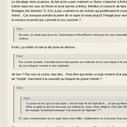
Le décalage vient, je pense, du fait qu'on a pas vraiment vu Venec s'attacher à Arthu
traîner dans les rues de Rome et avoir permis à Arthur, Ménilius et consorts de faire
Bretagne (de mémoire ?), il n'y a pas vraiment eu de scènes qui justifieraient le sou
Arthur... Car pourquoi prendre la peine de se taper la route jusqu'à Tintagel pour aver
la menace incarnée par Lancelot et ses suivants ?
Citer
De plus, on dirait que pour lui, l'association Arthur/Rome n'est pas du tout naturelle
curieux.
Exact, ça rejoint ce que je dis juste au-dessus.
Citer
Par contre j'insiste, il semble bel et bien porter un uniforme et il a une épée à la cei
du tout fringué comme à son habitude.
Ah bon ? Pas revu la scène, faut dire... Peut-être que Astier a voulu montrer là le 
de "simple" marchand à la sauvette au brigand de grand chemin ?
Citer
Citer
Y a juste un truc qui m'a fait tiquer, c'est la toute fin de l'épisode 9... Je sais qu'Alexa
d'être un geek et qu'il ne renie pas ses influences, mais c'était obligé le côté Luke S
de musique "enniomorriconesque" à la toute fin de l'épisode ? ^^;
Cf. mon commentaire sur le sujet dans mon billet. Visiblement on n'est pas d'acco