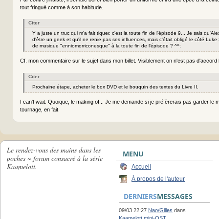
tout fringué comme à son habitude.
Citer
Y a juste un truc qui m'a fait tiquer, c'est la toute fin de l'épisode 9... Je sais qu'Al
d'être un geek et qu'il ne renie pas ses influences, mais c'était obligé le côté Luk
de musique "enniomorriconesque" à la toute fin de l'épisode ? ^^;
Cf. mon commentaire sur le sujet dans mon billet. Visiblement on n'est pas d'accor
Citer
Prochaine étape, acheter le box DVD et le bouquin des textes du Livre II.
I can't wait. Quoique, le making of... Je me demande si je préfèrerais pas garder le 
tournage, en fait.
Le rendez-vous des mains dans les
MENU
poches ~ forum consacré à la série
Kaamelott.
Accueil
À propos de l'auteur
DERNIERS
MESSAGES
09/03 22:27
Nao/Gilles
dans
Kaamelott mini-OST