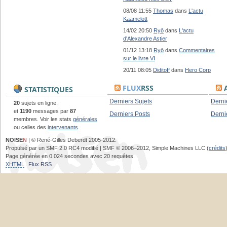
08/08 11:55
Thomas
dans
L'actu
Kaamelott
14/02 20:50
Ryō
dans
L'actu
d'Alexandre Astier
01/12 13:18
Ryō
dans
Commentaires
sur le livre VI
20/11 08:05
Diditoff
dans
Hero Corp
FLUX
RSS
A
STATISTIQUES
Derniers Sujets
Derni
20
sujets en ligne,
et
1190
messages par
87
Derniers Posts
Derni
membres. Voir les stats
générales
ou celles des
intervenants
.
NOISE
N
| © René-Gilles Deberdt 2005-2012.
Propulsé par un SMF 2.0 RC4 modifié | SMF © 2006–2012, Simple Machines LLC (
crédits
Page générée en 0.024 secondes avec 20 requêtes.
XHTML
Flux RSS