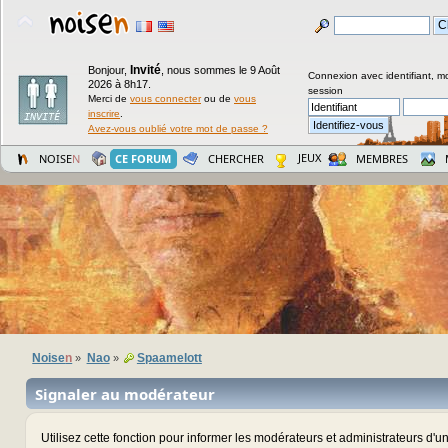
Invité
Bonjour,
,
nous sommes le 9 Août
Connexion avec identifiant, m
2026 à 8h17.
session
Merci de
vous connecter
ou de
vous
inscrire
.
Avez-vous oublié votre mot de passe ?
JEUX
NOISE
N
CE FORUM
CHERCHER
MEMBRES
Noise
n
Nao
Spaamelott
»
»
Signaler au modérateur
Utilisez cette fonction pour informer les modérateurs et administrateurs d'