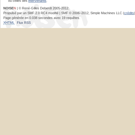
ou celles des
intervenants
.
NOISE
N
| © René-Gilles Deberdt 2005-2012.
Propulsé par un SMF 2.0 RC4 modifié | SMF © 2006–2012, Simple Machines LLC (
crédits
Page générée en 0.038 secondes avec 19 requêtes.
XHTML
Flux RSS