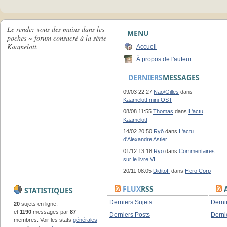
Le rendez-vous des mains dans les
MENU
poches ~ forum consacré à la série
Kaamelott.
Accueil
À propos de l'auteur
DERNIERS
MESSAGES
09/03 22:27
Nao/Gilles
dans
Kaamelott mini-OST
08/08 11:55
Thomas
dans
L'actu
Kaamelott
14/02 20:50
Ryō
dans
L'actu
d'Alexandre Astier
01/12 13:18
Ryō
dans
Commentaires
sur le livre VI
20/11 08:05
Diditoff
dans
Hero Corp
FLUX
RSS
A
STATISTIQUES
Derniers Sujets
Derni
20
sujets en ligne,
et
1190
messages par
87
Derniers Posts
Derni
membres. Voir les stats
générales