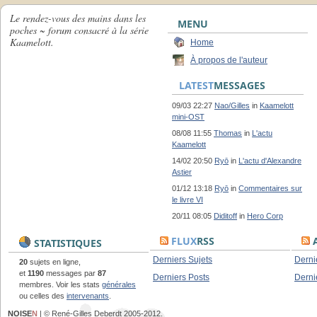
Le rendez-vous des mains dans les
MENU
poches ~ forum consacré à la série
Kaamelott.
Home
À propos de l'auteur
LATEST
MESSAGES
09/03 22:27
Nao/Gilles
in
Kaamelott
mini-OST
08/08 11:55
Thomas
in
L'actu
Kaamelott
14/02 20:50
Ryō
in
L'actu d'Alexandre
Astier
01/12 13:18
Ryō
in
Commentaires sur
le livre VI
20/11 08:05
Diditoff
in
Hero Corp
FLUX
RSS
A
STATISTIQUES
Derniers Sujets
Derni
20
sujets en ligne,
et
1190
messages par
87
Derniers Posts
Derni
membres. Voir les stats
générales
ou celles des
intervenants
.
NOISE
N
| © René-Gilles Deberdt 2005-2012.