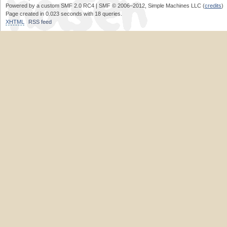
Powered by a custom SMF 2.0 RC4 | SMF © 2006–2012, Simple Machines LLC (
credits
)
Page created in 0.023 seconds with 18 queries.
XHTML
RSS feed