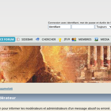
Connexion avec identifiant, mot de passe et durée de 
JEUX
CE FORUM
SIDEBAR
CHERCHER
MEMBRES
MEDIA
aamelott
dérateur
ion pour informer les modérateurs et administrateurs d'un message abusif ou erroné.