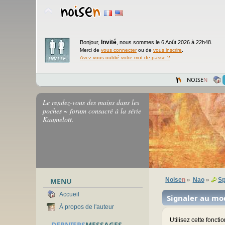
Invité
Bonjour,
,
nous sommes le 6 Août 2026 à 22h48.
Merci de
vous connecter
ou de
vous inscrire
.
Avez-vous oublié votre mot de passe ?
NOISE
N
Le rendez-vous des mains dans les
poches ~ forum consacré à la série
Kaamelott.
MENU
Noise
n
Nao
Sp
»
»
Accueil
Signaler au mo
À propos de l'auteur
Utilisez cette fonct
DERNIERS
MESSAGES