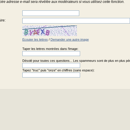
otre adresse e-mail sera révélée aux modérateurs si vous utilisez cette fonction.
ire
:
Ecouter les lettres
/
Demander une autre image
Taper les lettres montrées dans l'image:
Désolé pour toutes ces questions... Les spammeurs sont de plus en plus pénib
Tapez "truc" puis "onze" en chiffres (sans espace):