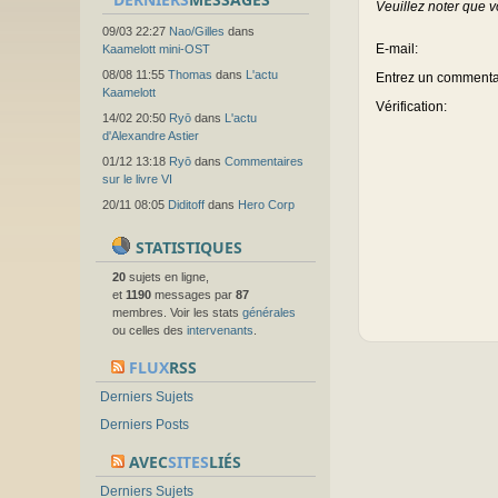
Veuillez noter que v
09/03 22:27
Nao/Gilles
dans
E-mail
:
Kaamelott mini-OST
08/08 11:55
Thomas
dans
L'actu
Entrez un commenta
Kaamelott
Vérification:
14/02 20:50
Ryō
dans
L'actu
d'Alexandre Astier
01/12 13:18
Ryō
dans
Commentaires
sur le livre VI
20/11 08:05
Diditoff
dans
Hero Corp
STATISTIQUES
20
sujets en ligne,
et
1190
messages par
87
membres. Voir les stats
générales
ou celles des
intervenants
.
FLUX
RSS
Derniers Sujets
Derniers Posts
AVEC
SITES
LIÉS
Derniers Sujets