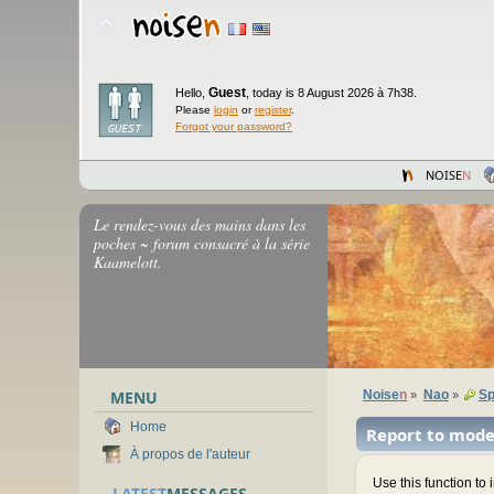
Guest
Hello,
,
today is 8 August 2026 à 7h38.
Please
login
or
register
.
Forgot your password?
NOISE
N
Le rendez-vous des mains dans les
poches ~ forum consacré à la série
Kaamelott.
MENU
Noise
n
Nao
Sp
»
»
Home
Report to mode
À propos de l'auteur
Use this function to
LATEST
MESSAGES