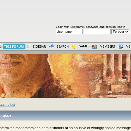
Login with username, password and session length
GAMES
THIS FORUM
SIDEBAR
SEARCH
MEMBERS
ME
aamelott
rator
 inform the moderators and administrators of an abusive or wrongly posted message