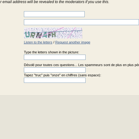
r email address will be revealed to the moderators if you use this.
Listen to the letters
/
Request another image
Type the letters shown in the picture:
Désolé pour toutes ces questions... Les spammeurs sont de plus en plus pénib
Tapez "truc" puis "onze" en chiffres (sans espace):