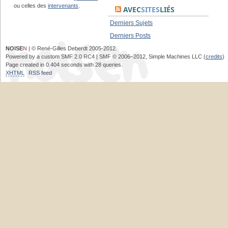
ou celles des
intervenants
.
AVEC
SITES
LIÉS
Derniers Sujets
Derniers Posts
NOISE
N
| © René-Gilles Deberdt 2005-2012.
Powered by a custom SMF 2.0 RC4 | SMF © 2006–2012, Simple Machines LLC (
credits
)
Page created in 0.404 seconds with 28 queries.
XHTML
RSS feed