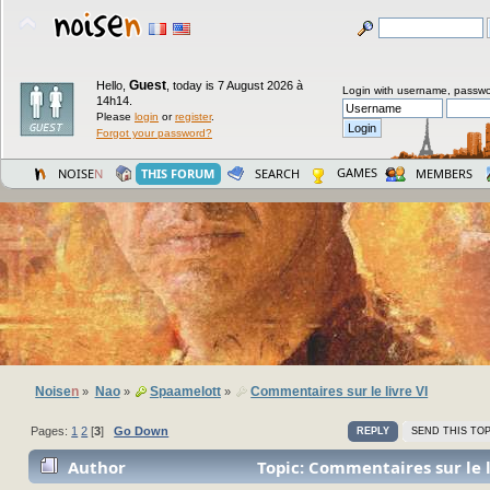
Guest
Hello,
,
today is 7 August 2026 à
Login with username, passwo
14h14.
Please
login
or
register
.
Forgot your password?
GAMES
NOISE
N
THIS FORUM
SEARCH
MEMBERS
Noise
n
Nao
Spaamelott
Commentaires sur le livre VI
»
»
»
Pages:
1
2
[
3
]
Go Down
REPLY
SEND THIS TOP
Author
Topic: Commentaires sur le l