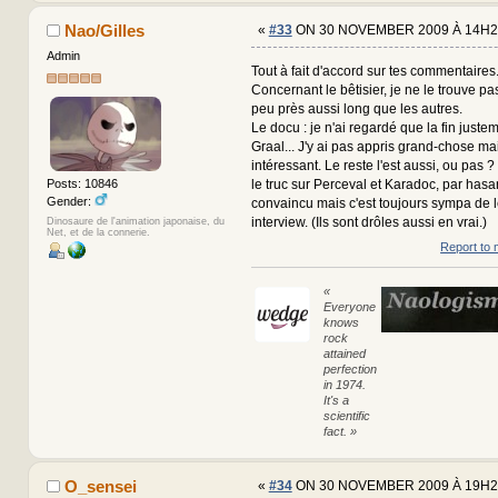
Nao/Gilles
«
#33
ON 30 NOVEMBER 2009 À 14H2
Admin
Tout à fait d'accord sur tes commentaires
Concernant le bêtisier, je ne le trouve pas 
peu près aussi long que les autres.
Le docu : je n'ai regardé que la fin justeme
Graal... J'y ai pas appris grand-chose mai
intéressant. Le reste l'est aussi, ou pas ?
le truc sur Perceval et Karadoc, par hasa
Posts: 10846
Gender:
convaincu mais c'est toujours sympa de l
interview. (Ils sont drôles aussi en vrai.)
Dinosaure de l'animation japonaise, du
Net, et de la connerie.
Report to 
«
Everyone
knows
rock
attained
perfection
in 1974.
It's a
scientific
fact. »
O_sensei
«
#34
ON 30 NOVEMBER 2009 À 19H2