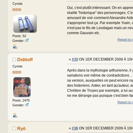
Cynois
Oui, c'est plutôt intéressant. On en appre
réalité "historique" des personnages. C'
amusant de voir comment Alexandre Asti
s'approprier tout ça. Par exemple Yvain,
n'est pas le fils de Leodagan mais un nev
comme Gauvain etc.
Posts: 52
Report to 
Gender:
Diditoff
«
#35
ON 1ER DECEMBER 2009 À 10H
Cynois
Après dans la mythologie arthurienne, il 
variations voir même de contradictions..
sa version, auxquelles on peut encore ra
des historiens. Astier, en tant qu'auteur, 
Chrétien de Troyes par exemple, a lui au
ne me dérange pas puisque c'est bien fai
Posts: 2475
Report to 
Gender:
Ryō
«
#36
ON 1ER DECEMBER 2009 À 10H