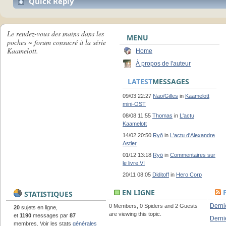
Quick Reply
Le rendez-vous des mains dans les
MENU
poches ~ forum consacré à la série
Kaamelott.
Home
À propos de l'auteur
LATEST
MESSAGES
09/03 22:27
Nao/Gilles
in
Kaamelott
mini-OST
08/08 11:55
Thomas
in
L'actu
Kaamelott
14/02 20:50
Ryō
in
L'actu d'Alexandre
Astier
01/12 13:18
Ryō
in
Commentaires sur
le livre VI
20/11 08:05
Diditoff
in
Hero Corp
EN LIGNE
STATISTIQUES
Derni
0 Members, 0 Spiders and 2 Guests
20
sujets en ligne,
are viewing this topic.
et
1190
messages par
87
Derni
membres. Voir les stats
générales