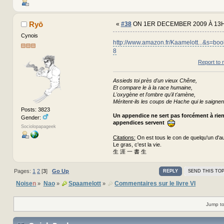
Ryō
«
#38
ON 1ER DECEMBER 2009 À 13H
Cynois
http://www.amazon.fr/Kaamelott...&s=b
8
Report to 
Assieds toi près d'un vieux Chêne,
Et compare le à la race humaine,
L'oxygène et l'ombre qu'il t'amène,
Méritent-ils les coups de Hache qui le saignen
Posts: 3823
Un appendice ne sert pas forcément à rie
Gender:
appendices servent
Sociolopapageek
Citations:
On est tous le con de quelqu'un d'au
Le gras, c'est la vie.
生 涯 一 書 生
Pages:
1
2
[
3
]
Go Up
REPLY
SEND THIS TOP
Noise
n
Nao
Spaamelott
Commentaires sur le livre VI
»
»
»
Jump to