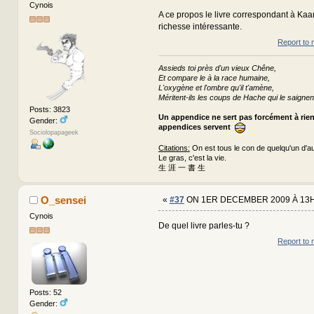
Cynois
A ce propos le livre correspondant à Kaa
richesse intéressante.
Report to 
Assieds toi près d'un vieux Chêne,
Et compare le à la race humaine,
L'oxygène et l'ombre qu'il t'amène,
Méritent-ils les coups de Hache qui le saignen
Posts: 3823
Un appendice ne sert pas forcément à rie
Gender:
appendices servent
Sociolopapageek
Citations:
On est tous le con de quelqu'un d'au
Le gras, c'est la vie.
生 涯 一 書 生
O_sensei
«
#37
ON 1ER DECEMBER 2009 À 13H
Cynois
De quel livre parles-tu ?
Report to 
Posts: 52
Gender: