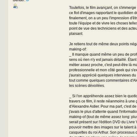
Gender:
Toutefois, le film avançant, on s'immerg
ce flot d'images rapportant le quotidien d
finalement, on a un peu l'impression d'êtr
toute l'équipe et de vivre les choses tell
point de vue des techniciens et des acteu
plaisant.
Je retiens tout de même deux points néga
making-of:
_ Il manque quand même un peu de prof
sens où rien n'y est jamais détaillé. Étan
métier assez proche, c'est peut-être là ma
professionnelle et mon côté geek qui s'e
j'aurais apprécié quelques interviews du s
tout comme quelques commentaires d'Ale
les scènes dévoilées.
_ Si l'on appréhende assez bien le quoti
travers ce film, il reste néanmoins à une
d'Alexandre Astier. Pour ma part, c'est de
j'avais le plus d'attente quand l'informati
making-of (tout de même assez long: plu
serait présent sur l'édition DVD du Livre 
pouvoir mettre des images sur le talent à
casquettes du roi Arthur. Son processus d