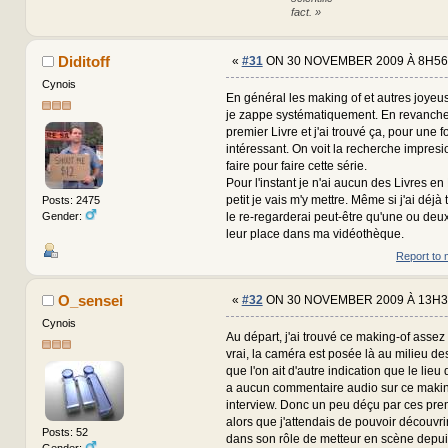
fact. »
Diditoff
«
#31
ON 30 NOVEMBER 2009 À 8H56
Cynois
En général les making of et autres joyeu
je zappe systématiquement. En revanche j
premier Livre et j'ai trouvé ça, pour une f
intéressant. On voit la recherche impresi
faire pour faire cette série.
Pour l'instant je n'ai aucun des Livres en
petit je vais m'y mettre. Même si j'ai déjà 
Posts: 2475
Gender:
le re-regarderai peut-être qu'une ou deux 
leur place dans ma vidéothèque.
Report to 
O_sensei
«
#32
ON 30 NOVEMBER 2009 À 13H3
Cynois
Au départ, j'ai trouvé ce making-of assez f
vrai, la caméra est posée là au milieu 
que l'on ait d'autre indication que le lieu 
a aucun commentaire audio sur ce makin
interview. Donc un peu déçu par ces pre
alors que j'attendais de pouvoir découvri
Posts: 52
dans son rôle de metteur en scène depuis