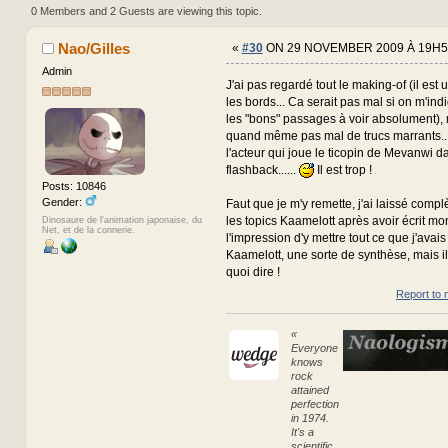
320689 times)
0 Members and 2 Guests are viewing this topic.
Nao/Gilles
«
#30
ON 29 NOVEMBER 2009 À 19H5
Admin
J'ai pas regardé tout le making-of (il est
les bords... Ca serait pas mal si on m'ind
les "bons" passages à voir absolument),
quand même pas mal de trucs marrants..
l'acteur qui joue le ticopin de Mevanwi d
flashback......
Il est trop !
Posts: 10846
Gender:
Faut que je m'y remette, j'ai laissé comp
les topics Kaamelott après avoir écrit mon 
Dinosaure de l'animation japonaise, du
Net, et de la connerie.
l'impression d'y mettre tout ce que j'avais
Kaamelott, une sorte de synthèse, mais il
quoi dire !
Report to 
«
Everyone
knows
rock
attained
perfection
in 1974.
It's a
scientific