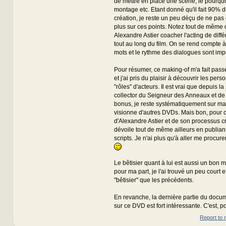
de mettre en place une scène, le pourqu
montage etc. Etant donné qu'il fait 90% d
création, je reste un peu déçu de ne pas 
plus sur ces points. Notez tout de même q
Alexandre Astier coacher l'acting de dif
tout au long du film. On se rend compte à
mots et le rythme des dialogues sont impo
Pour résumer, ce making-of m'a fait pas
et j'ai pris du plaisir à découvrir les pe
"rôles" d'acteurs. Il est vrai que depuis la 
collector du Seigneur des Anneaux et de
bonus, je reste systématiquement sur ma
visionne d'autres DVDs. Mais bon, pour c
d'Alexandre Astier et de son processus cré
dévoile tout de même ailleurs en publiant
scripts. Je n'ai plus qu'à aller me procurer
Le bêtisier quant à lui est aussi un bon
pour ma part, je l'ai trouvé un peu court 
"bêtisier" que les précédents.
En revanche, la dernière partie du docu
sur ce DVD est fort intéressante. C'est, po
Report to 