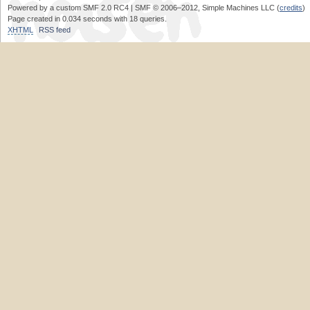
Powered by a custom SMF 2.0 RC4 | SMF © 2006–2012, Simple Machines LLC (
credits
)
Page created in 0.034 seconds with 18 queries.
XHTML
RSS feed