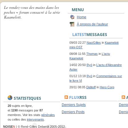
Le rendez-vous des mains dans les
MENU
poches ~ forum consacré à la série
Kaamelott.
Home
À propos de l'auteur
LATEST
MESSAGES
09/03 22:27
Nao/Gilles
in
Kaamelott
mini-OST
08/08 11:55
Thomas
in
L'actu
Kaamelott
14/02 20:50
Ryō
in
L'actu d'Alexandre
Astier
01/12 13:18
Ryō
in
Commentaires sur
le livre VI
20/11 08:05
Diditoff
in
Hero Corp
FLUX
RSS
A
STATISTIQUES
Derniers Sujets
Derni
20
sujets en ligne,
et
1190
messages par
87
Derniers Posts
Derni
membres. Voir les stats
générales
ou celles des
intervenants
.
NOISE
N
| © René-Gilles Deberdt 2005-2012.