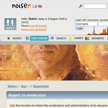
Guest
Hello,
,
today is 6 August 2026 à
Login with username, passwo
11h12.
Please
login
or
register
.
Forgot your password?
GAMES
NOISE
N
THIS FORUM
SEARCH
MEMBERS
Noise
n
Nao
Spaamelott
»
»
Report to moderator
Use this function to inform the moderators and administrators of an abusiv