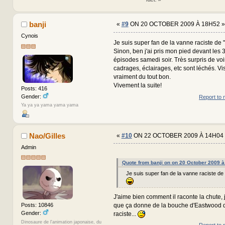
banji
«
#9
ON 20 OCTOBER 2009 À 18H52 »
Cynois
Je suis super fan de la vanne raciste de
Sinon, ben j'ai pris mon pied devant les 
épisodes samedi soir. Très surpris de voir
cadrages, éclairages, etc sont léchés. Vi
vraiment du tout bon.
Vivement la suite!
Posts: 416
Gender:
Report to 
Ya ya ya yama yama yama
Nao/Gilles
«
#10
ON 22 OCTOBER 2009 À 14H04 
Admin
Quote from banji on on 20 October 2009 
Je suis super fan de la vanne raciste de
J'aime bien comment il raconte la chute
que ça donne de la bouche d'Eastwood q
Posts: 10846
Gender:
raciste...
Dinosaure de l'animation japonaise, du
Report to 