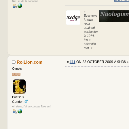
Net, et de la connerie.
«
Everyone
knows
rock
attained
perfection
in 1974.
It's a
scientific
fact. »
RoiLion.com
«
#11
ON 23 OCTOBER 2009 À 9H36 »
Cynois
Posts: 35
Gender:
Ah tiens, j'ai un compte Noisen !