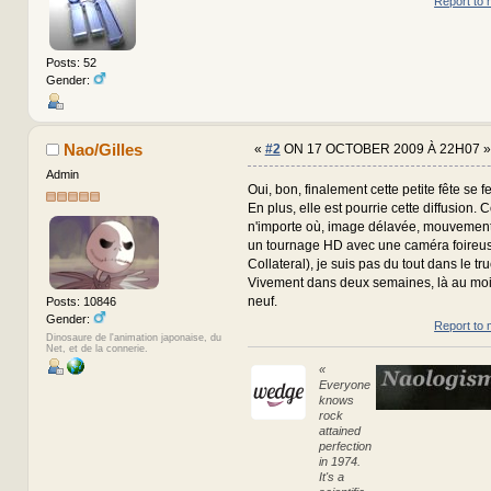
Report to 
Posts: 52
Gender:
Nao/Gilles
«
#2
ON 17 OCTOBER 2009 À 22H07 »
Admin
Oui, bon, finalement cette petite fête se f
En plus, elle est pourrie cette diffusion.
n'importe où, image délavée, mouvements 
un tournage HD avec une caméra foireus
Collateral), je suis pas du tout dans le truc
Vivement dans deux semaines, là au moin
neuf.
Posts: 10846
Gender:
Report to 
Dinosaure de l'animation japonaise, du
Net, et de la connerie.
«
Everyone
knows
rock
attained
perfection
in 1974.
It's a