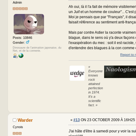
Admin
Ah oui, là il l'a fait de mémoire visibleme
un Juif et un homme de couleur"... C'est p
Moi je pensais que par "Français", il dis
faisait référence au sentiment anti-franç
Mais par contre Astier la raconte vraimen
blague, dans le sens où y'a deux façon
Posts: 10846
Gender:
l'exaspération du mec : soit il est raciste, 
d'entendre des blagues à la con comme ç
Dinosaure de l'animation japonaise, du
Net, et de la connerie.
Report to 
«
Everyone
knows
rock
attained
perfection
in 1974.
It's a
scientific
fact. »
Warder
«
#13
ON 23 OCTOBER 2009 À 16H25 
Cynois
J'ai hâte d'être à samedi pour y voir la su