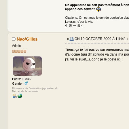
Un appendice ne sert pas forcément à rie
appendices servent
Citations:
On est tous le con de quelqu'un d'au
Le gras, c'est la vie.
生 涯 一 書 生
Nao/Gilles
«
#8
ON 19 OCTOBER 2009 À 11H41 »
Admin
Tiens, ça je l'ai pas vu sur onenagros mai
d'allocine (qui d'habitude va dans ma po
j'ai vu le sujet...), donc je le poste ici :
Posts: 10846
Gender:
Dinosaure de l'animation japonaise, du
Net, et de la connerie.