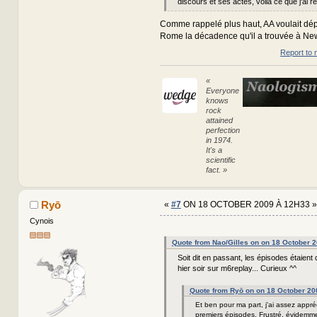
discours et ses actes, voilà ce que j'ai re
Comme rappelé plus haut, AA voulait dé
Rome la décadence qu'il a trouvée à New
Report to 
«
Everyone
knows
rock
attained
perfection
in 1974.
It's a
scientific
fact. »
Ryō
«
#7
ON 18 OCTOBER 2009 À 12H33 »
Cynois
Quote from Nao/Gilles on on 18 October 
Soit dit en passant, les épisodes étaient
hier soir sur m6replay... Curieux ^^
Quote from Ryō on on 18 October 20
Et ben pour ma part, j'ai assez appréc
premiers épisodes. Frustré, évidemm