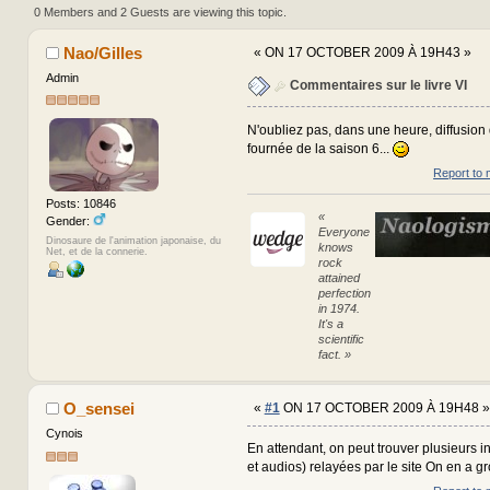
320478 times)
0 Members and 2 Guests are viewing this topic.
Nao/Gilles
«
ON 17 OCTOBER 2009 À 19H43 »
Admin
Commentaires sur le livre VI
N'oubliez pas, dans une heure, diffusion
fournée de la saison 6...
Report to 
Posts: 10846
«
Gender:
Everyone
Dinosaure de l'animation japonaise, du
knows
Net, et de la connerie.
rock
attained
perfection
in 1974.
It's a
scientific
fact. »
O_sensei
«
#1
ON 17 OCTOBER 2009 À 19H48 »
Cynois
En attendant, on peut trouver plusieurs i
et audios) relayées par le site On en a g