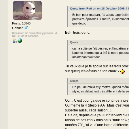
Quote from Ryō on on 18 October 2009 à 
Et ben pour ma part, j'ai assez apprécié 
premiers épisodes. Frustré, évidemment,
Posts: 10846
que deux,
Gender:
Euh, trois, donc.
Dinosaure de l'animation japonaise, du
Net, et de la connerie.
Quote
car la suite se fait désirer, et l'impatienc
l'attente énorme qui a été la notre pousse
maintenant voir tout.
Tu veux que je te spoile sur les trois pr
sur quelques détails de ton choix ?
Quote
Un peu de mal à m'y mettre, quand même
style, au début, est très différent de la sé
Oui... C'est pour ça que je continue à préf
Ou même la 4 (désolé AA ! Mais c'est vrai 
superbe aussi, cette saison...)
Cela dit, depuis que j'ai lu l'interview d'
raison de ses choix musicaux "funk new-y
années 70", j'ai vu d'une façon différente