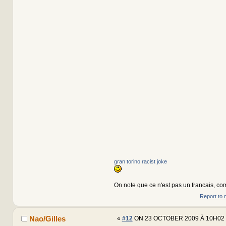
gran torino racist joke
On note que ce n'est pas un francais, com
Report to 
Nao/Gilles
«
#12
ON 23 OCTOBER 2009 À 10H02 