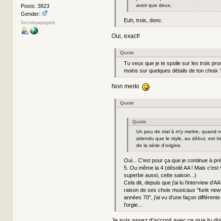
avoir que deux,
Posts: 3823
Gender:
Euh, trois, donc.
Sociolopapageek
Oui, exact!
Quote
Tu veux que je te spoile sur les trois pr
moins sur quelques détails de ton choix
Non merki
Quote
Quote
Un peu de mal à m'y mettre, quand 
attendu que le style, au début, est tr
de la série d'origine.
Oui... C'est pour ça que je continue à pré
5. Ou même la 4 (désolé AA ! Mais c'est vr
superbe aussi, cette saison...)
Cela dit, depuis que j'ai lu l'interview d'A
raison de ses choix musicaux "funk new-
années 70", j'ai vu d'une façon différent
l'orgie...
Je suis assez d'accord avec ce que tu dis