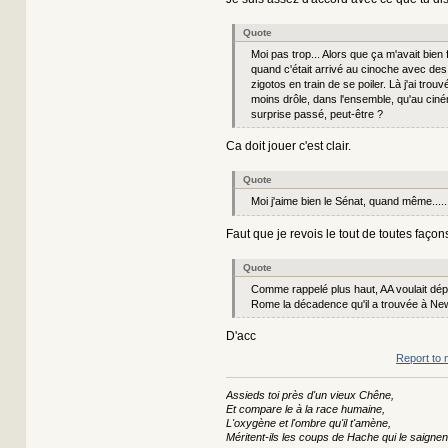
Quote
Moi pas trop... Alors que ça m'avait bien 
quand c'était arrivé au cinoche avec des 
zigotos en train de se poiler. Là j'ai tro
moins drôle, dans l'ensemble, qu'au ciném
surprise passé, peut-être ?
Ca doit jouer c'est clair.
Quote
Moi j'aime bien le Sénat, quand même.....
Faut que je revois le tout de toutes façon
Quote
Comme rappelé plus haut, AA voulait dé
Rome la décadence qu'il a trouvée à New
D'acc
Report to 
Assieds toi près d'un vieux Chêne,
Et compare le à la race humaine,
L'oxygène et l'ombre qu'il t'amène,
Méritent-ils les coups de Hache qui le saignen