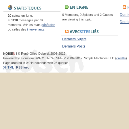
EN LIGNE
STATISTIQUES
Derni
0 Members, 0 Spiders and 2 Guests
20
sujets en ligne,
are viewing this topic.
et
1190
messages par
87
Derni
membres. Voir les stats
générales
ou celles des
intervenants
.
AVEC
SITES
LIÉS
Derniers Sujets
Derniers Posts
NOISE
N
| © René-Gilles Deberdt 2005-2012.
Powered by a custom SMF 2.0 RC4 | SMF © 2006–2012, Simple Machines LLC (
credits
)
Page created in 0.044 seconds with 25 queries.
XHTML
RSS feed