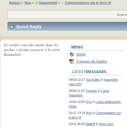
Noise
n
Nao
Spaamelott
Commentaires sur le livre VI
»
»
»
Jump to
Quick Reply
Le rendez-vous des mains dans les
MENU
poches ~ forum consacré à la série
Kaamelott.
Home
À propos de l'auteur
LATEST
MESSAGES
09/03 22:27
Nao/Gilles
in
Kaamelott
mini-OST
08/08 11:55
Thomas
in
L'actu
Kaamelott
14/02 20:50
Ryō
in
L'actu d'Alexandre
Astier
01/12 13:18
Ryō
in
Commentaires sur
le livre VI
20/11 08:05
Diditoff
in
Hero Corp