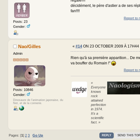
régalé!!!!
décidément, le père d'astier a de ses répl
fan!!!!
Report to 
Posts: 23
Gender:
Nao/Gilles
«
#14
ON 23 OCTOBER 2009 À 17H44 
Admin
Rien qu'à sa première apparition... De m
va bouffer du Romain !"
Report to 
«
Everyone
Posts: 10846
knows
Gender:
rock
attained
Dinosaure de l'animation japonaise, du
Net, et de la connerie.
perfection
in 1974.
It's a
scientific
fact. »
Pages: [
1
]
2
3
Go Up
REPLY
SEND THIS TOP