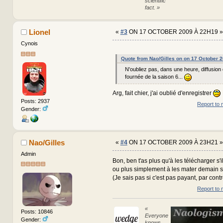
scientific
fact. »
Lionel
«
#3
ON 17 OCTOBER 2009 À 22H19 »
Cynois
Quote from Nao/Gilles on on 17 October 
N'oubliez pas, dans une heure, diffusion
fournée de la saison 6...
Arg, fait chier, j'ai oublié d'enregistrer
Posts: 2937
Report to 
Gender:
Nao/Gilles
«
#4
ON 17 OCTOBER 2009 À 23H21 »
Admin
Bon, ben t'as plus qu'à les télécharger s'i
ou plus simplement à les mater demain su
(Je sais pas si c'est pas payant, par contr
Report to 
«
Posts: 10846
Everyone
Gender:
knows