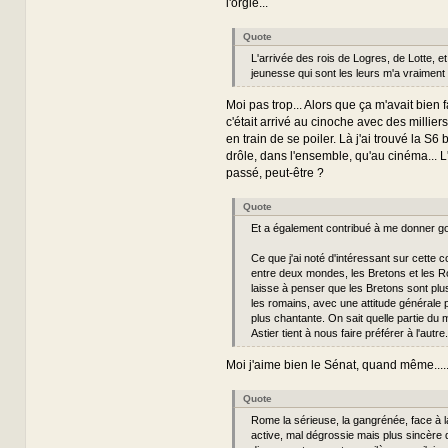
l'orgie...
Quote
L'arrivée des rois de Logres, de Lotte, et
jeunesse qui sont les leurs m'a vraiment f
Moi pas trop... Alors que ça m'avait bien 
c'était arrivé au cinoche avec des milliers
en train de se poiler. Là j'ai trouvé la S
drôle, dans l'ensemble, qu'au cinéma... L'
passé, peut-être ?
Quote
Et a également contribué à me donner go
Ce que j'ai noté d'intéressant sur cette c
entre deux mondes, les Bretons et les 
laisse à penser que les Bretons sont pl
les romains, avec une attitude générale p
plus chantante. On sait quelle partie du
Astier tient à nous faire préférer à l'autre.
Moi j'aime bien le Sénat, quand même....
Quote
Rome la sérieuse, la gangrénée, face à 
active, mal dégrossie mais plus sincère