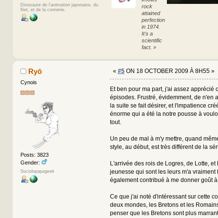
Dinosaure de l'animation japonaise, du
rock
Net, et de la connerie.
attained
perfection
in 1974.
It's a
scientific
fact. »
Ryō
«
#5
ON 18 OCTOBER 2009 À 8H55 »
Cynois
Et ben pour ma part, j'ai assez apprécié 
épisodes. Frustré, évidemment, de n'en a
la suite se fait désirer, et l'impatience cré
énorme qui a été la notre pousse à voulo
tout.
Un peu de mal à m'y mettre, quand même
style, au début, est très différent de la sér
Posts: 3823
Gender:
L'arrivée des rois de Logres, de Lotte, et 
jeunesse qui sont les leurs m'a vraiment f
Sociolopapageek
également contribué à me donner goût à 
Ce que j'ai noté d'intéressant sur cette c
deux mondes, les Bretons et les Romains
penser que les Bretons sont plus marrant