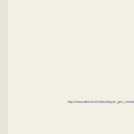
http://www.allocine.fr/video/player_gen_cme