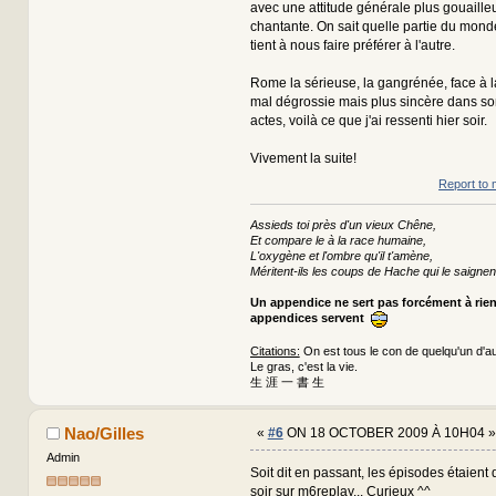
avec une attitude générale plus gouaille
chantante. On sait quelle partie du mond
tient à nous faire préférer à l'autre.
Rome la sérieuse, la gangrénée, face à l
mal dégrossie mais plus sincère dans so
actes, voilà ce que j'ai ressenti hier soir.
Vivement la suite!
Report to 
Assieds toi près d'un vieux Chêne,
Et compare le à la race humaine,
L'oxygène et l'ombre qu'il t'amène,
Méritent-ils les coups de Hache qui le saignen
Un appendice ne sert pas forcément à rie
appendices servent
Citations:
On est tous le con de quelqu'un d'au
Le gras, c'est la vie.
生 涯 一 書 生
Nao/Gilles
«
#6
ON 18 OCTOBER 2009 À 10H04 »
Admin
Soit dit en passant, les épisodes étaient 
soir sur m6replay... Curieux ^^