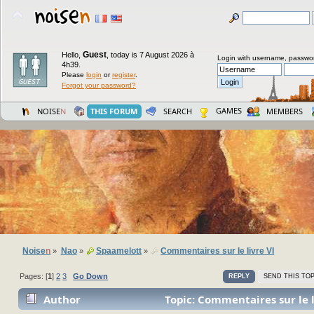
Guest
Hello,
,
today is 7 August 2026 à
Login with username, passwo
4h39.
Please
login
or
register
.
Forgot your password?
GAMES
NOISE
N
THIS FORUM
SEARCH
MEMBERS
Noise
n
Nao
Spaamelott
Commentaires sur le livre VI
»
»
»
Pages: [
1
]
2
3
Go Down
REPLY
SEND THIS TOP
Author
Topic: Commentaires sur le l