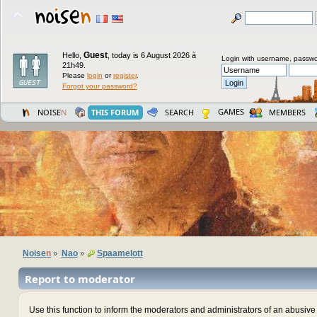
Guest
Hello,
,
today is 6 August 2026 à
Login with username, passwo
21h49.
Please
login
or
register
.
Forgot your password?
GAMES
NOISE
N
THIS FORUM
SEARCH
MEMBERS
Noise
n
Nao
Spaamelott
»
»
Report to moderator
Use this function to inform the moderators and administrators of an abusiv