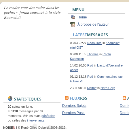
Le rendez-vous des mains dans les
MENU
poches ~ forum consacré à la série
Kaamelott.
Home
À propos de l'auteur
LATEST
MESSAGES
09/03 22:27
Nao/Gilles
in
Kaamelott
mini-OST
08/08 11:55
Thomas
in
L'actu
Kaamelott
14/02 20:50
Ryō
in
L'actu d'Alexandre
Astier
01/12 13:18
Ryō
in
Commentaires sur
le livre VI
20/11 08:05
Diditoff
in
Hero Corp
FLUX
RSS
A
STATISTIQUES
Derniers Sujets
Derni
20
sujets en ligne,
et
1190
messages par
87
Derniers Posts
Derni
membres. Voir les stats
générales
ou celles des
intervenants
.
NOISE
N
| © René-Gilles Deberdt 2005-2012.