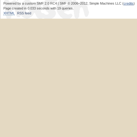
Powered by a custom SMF 2.0 RC4 | SMF © 2006–2012, Simple Machines LLC (
credits
)
Page created in 0.033 seconds with 19 queries.
XHTML
RSS feed