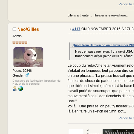
Report to 
Life is a theater... Theater is everywhere...
Nao/Gilles
«
#117
ON 9 NOVEMBER 2015 À 17H3
Admin
Quote from Damien on on 6 November 20
Nao : en passage relou, il y a celui US/
franchement déplu (avec celui du rédac'
Le coup du rédac'chef était vraiment relo
s'étalait en longueur, tout ça pour dire ce 
Posts: 10846
Gender:
en une phrase... "La presse trouvait que 
feuilles de choux de parler de soucoupes
Dinosaure de l'animation japonaise, du
Net, et de la connerie.
que l'idée est simple, même si à la base 
n'avait parlé de soucoupes que pour com
mouvement à celui des ricochets d'une 
l'eau".
Voilà... Une phrase, on peut y insérer 2-
là à en faire un sketch de 5mn, bof...
Report to 
«