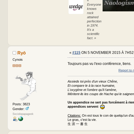
«
Everyone
knows
rock
attained
perfection
in 1974.
It's a
scientific
fact. »
Ryō
«
#115
ON 5 NOVEMBER 2015 À 7H52
Cynois
Toujours pas vu l'exo conférence, tiens.
Report to 
Assieds toi près d'un vieux Chêne,
Et compare le à la race humaine,
L'oxygène et l'ombre qu'il t'amène,
Méritent-ils les coups de Hache qui le saignen
Un appendice ne sert pas forcément à rie
Posts: 3823
appendices servent
Gender:
Sociolopapageek
Citations:
On est tous le con de quelqu'un d'au
Le gras, c'est la vie.
生 涯 一 書 生