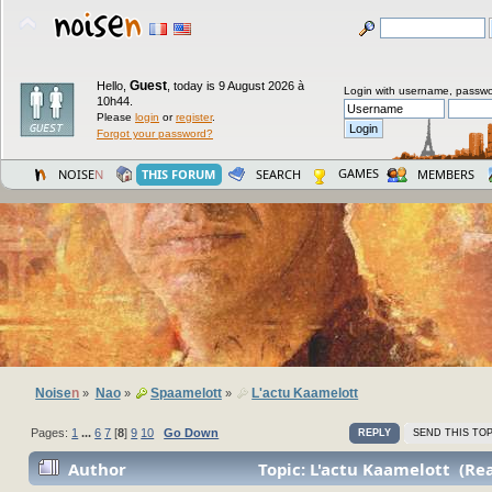
Guest
Hello,
,
today is 9 August 2026 à
Login with username, passwo
10h44.
Please
login
or
register
.
Forgot your password?
GAMES
NOISE
N
THIS FORUM
SEARCH
MEMBERS
Noise
n
Nao
Spaamelott
L'actu Kaamelott
»
»
»
Pages:
1
...
6
7
[
8
]
9
10
Go Down
REPLY
SEND THIS TOP
Author
Topic: L'actu Kaamelott (Re