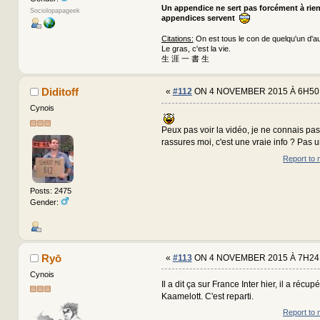
Un appendice ne sert pas forcément à rie
Sociolopapageek
appendices servent
Citations:
On est tous le con de quelqu'un d'au
Le gras, c'est la vie.
生 涯 一 書 生
Diditoff
«
#112
ON 4 NOVEMBER 2015 À 6H50
Cynois
Peux pas voir la vidéo, je ne connais pas 
rassures moi, c'est une vraie info ? Pas u
Report to 
Posts: 2475
Gender:
Ryō
«
#113
ON 4 NOVEMBER 2015 À 7H24
Cynois
Il a dit ça sur France Inter hier, il a récu
Kaamelott. C'est reparti.
Report to 