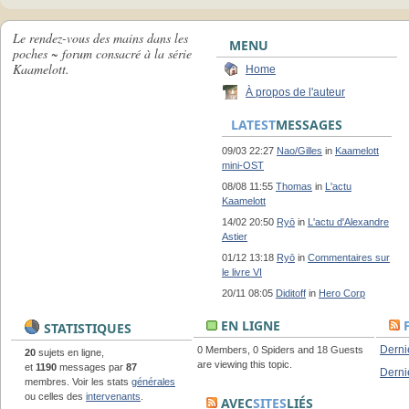
Le rendez-vous des mains dans les
MENU
poches ~ forum consacré à la série
Kaamelott.
Home
À propos de l'auteur
LATEST
MESSAGES
09/03 22:27
Nao/Gilles
in
Kaamelott
mini-OST
08/08 11:55
Thomas
in
L'actu
Kaamelott
14/02 20:50
Ryō
in
L'actu d'Alexandre
Astier
01/12 13:18
Ryō
in
Commentaires sur
le livre VI
20/11 08:05
Diditoff
in
Hero Corp
EN LIGNE
STATISTIQUES
Derni
0 Members, 0 Spiders and 18 Guests
20
sujets en ligne,
are viewing this topic.
et
1190
messages par
87
Derni
membres. Voir les stats
générales
ou celles des
intervenants
.
AVEC
SITES
LIÉS