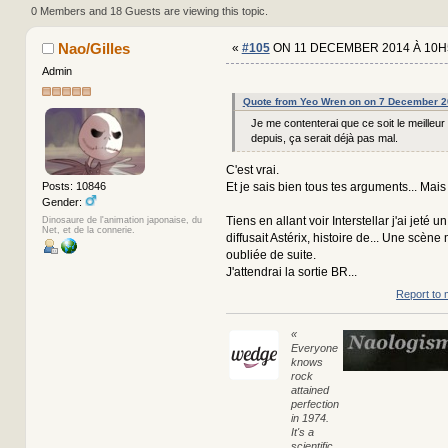
times)
0 Members and 18 Guests are viewing this topic.
Nao/Gilles
«
#105
ON 11 DECEMBER 2014 À 10H
Admin
Quote from Yeo Wren on on 7 December 2
Je me contenterai que ce soit le meilleur 
depuis, ça serait déjà pas mal.
C'est vrai.
Et je sais bien tous tes arguments... Mais 
Posts: 10846
Gender:
Tiens en allant voir Interstellar j'ai jeté un
Dinosaure de l'animation japonaise, du
Net, et de la connerie.
diffusait Astérix, histoire de... Une scèn
oubliée de suite.
J'attendrai la sortie BR...
Report to 
«
Everyone
knows
rock
attained
perfection
in 1974.
It's a
scientific