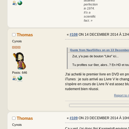
attained
perfection
in 1974.
It's a
scientific
fact. »
Thomas
«
#108
ON 14 DECEMBER 2014 À 12H
Cynois
Quote from Nao/Gilles on on 13 Decembe
Zut, y'a pas de bouton "Like" ici...
Tu profites sur 6ter, alors..? En HD et to
Posts: 646
J'ai acheté le premier livre en DVD en pr
iTunes : je suis arrivé au Livre V le cha
s'opère en cours de Livre IV est assez bl
rudement bien réussi.
Report to 
Thomas
«
#109
ON 23 DECEMBER 2014 À 10H
Cynois
Ca y est, j'ai donc fini Kaamelott environ 