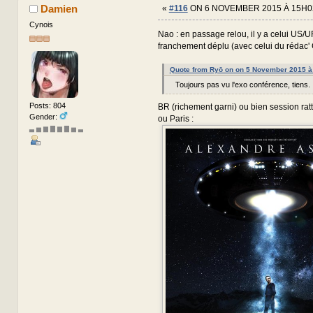
Damien
«
#116
ON 6 NOVEMBER 2015 À 15H0
Cynois
Nao : en passage relou, il y a celui US/
franchement déplu (avec celui du rédac' 
Quote from Ryō on on 5 November 2015 à
Toujours pas vu l'exo conférence, tiens.
Posts: 804
BR (richement garni) ou bien session ra
Gender:
ou Paris :
▃ ▅ ▆ ▇ ▆ ▇ ▅ ▃