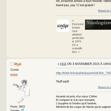
Ah, et bonne année à tout l'monde ! Mêm
lisent pas, yay ! C'est gratuit !
Report to 
«
Everyone
knows
rock
attained
perfection
in 1974.
It's a
scientific
fact. »
Ryō
«
#111
ON 3 NOVEMBER 2015 À 19H3
Cynois
http://hitek.fr/actualite/kaamelott-film_74
'Nuff said!
Report to 
Assieds toi près d'un vieux Chêne,
Et compare le à la race humaine,
L'oxygène et l'ombre qu'il t'amène,
Posts: 3823
Méritent-ils les coups de Hache qui le saignen
Gender: