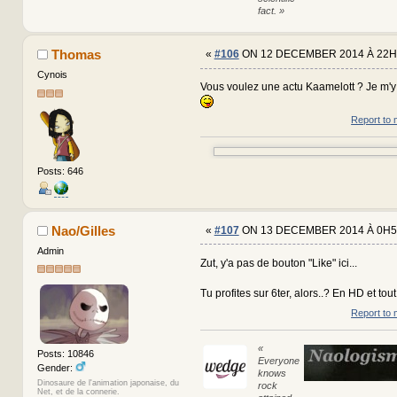
fact. »
Thomas
«
#106
ON 12 DECEMBER 2014 À 22H
Cynois
Vous voulez une actu Kaamelott ? Je m'y 
Report to 
Posts: 646
Nao/Gilles
«
#107
ON 13 DECEMBER 2014 À 0H5
Admin
Zut, y'a pas de bouton "Like" ici...
Tu profites sur 6ter, alors..? En HD et tou
Report to 
«
Posts: 10846
Everyone
Gender:
knows
Dinosaure de l'animation japonaise, du
rock
Net, et de la connerie.