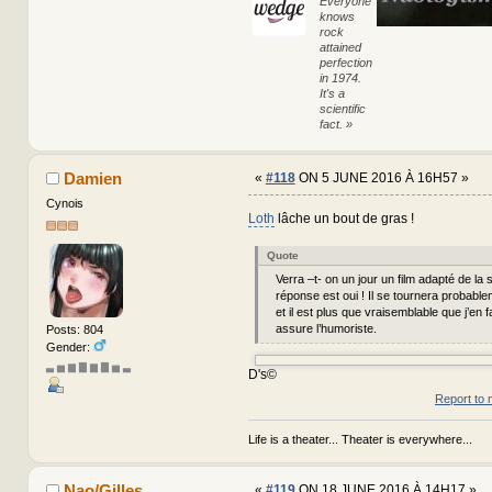
Everyone
knows
rock
attained
perfection
in 1974.
It's a
scientific
fact. »
Damien
«
#118
ON 5 JUNE 2016 À 16H57 »
Cynois
Loth
lâche un bout de gras !
Quote
Verra –t- on un jour un film adapté de la 
réponse est oui ! Il se tournera probable
et il est plus que vraisemblable que j’en 
assure l’humoriste.
Posts: 804
Gender:
▃ ▅ ▆ ▇ ▆ ▇ ▅ ▃
D's©
Report to 
Life is a theater... Theater is everywhere...
Nao/Gilles
«
#119
ON 18 JUNE 2016 À 14H17 »