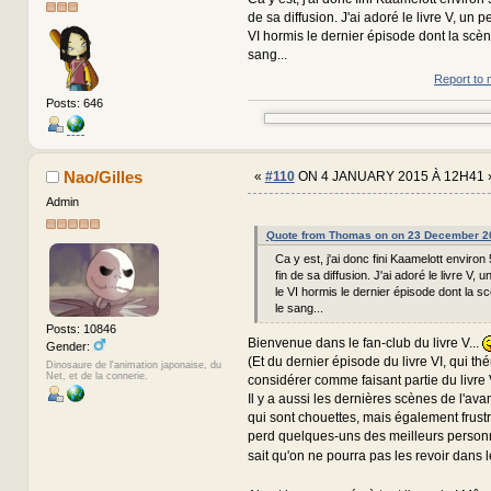
de sa diffusion. J'ai adoré le livre V, un 
VI hormis le dernier épisode dont la scèn
sang...
Report to 
Posts: 646
Nao/Gilles
«
#110
ON 4 JANUARY 2015 À 12H41 
Admin
Quote from Thomas on on 23 December 2
Ca y est, j'ai donc fini Kaamelott environ
fin de sa diffusion. J'ai adoré le livre V,
le VI hormis le dernier épisode dont la sc
le sang...
Posts: 10846
Bienvenue dans le fan-club du livre V...
Gender:
(Et du dernier épisode du livre VI, qui t
Dinosaure de l'animation japonaise, du
Net, et de la connerie.
considérer comme faisant partie du livre V
Il y a aussi les dernières scènes de l'av
qui sont chouettes, mais également frust
perd quelques-uns des meilleurs person
sait qu'on ne pourra pas les revoir dans le