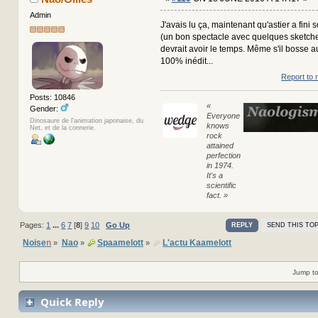
Admin
J'avais lu ça, maintenant qu'astier a fin
(un bon spectacle avec quelques sketches
devrait avoir le temps. Même s'il bosse au
100% inédit...
Report to 
Posts: 10846
«
Gender:
Everyone
Dinosaure de l'animation japonaise, du
knows
Net, et de la connerie.
rock
attained
perfection
in 1974.
It's a
scientific
fact. »
Pages:
1
...
6
7
[
8
]
9
10
Go Up
REPLY
SEND THIS TOP
Noise
n
Nao
Spaamelott
L'actu Kaamelott
»
»
»
Jump to
Quick Reply