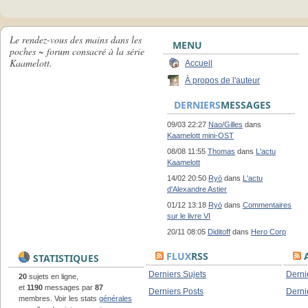
Le rendez-vous des mains dans les
MENU
poches ~ forum consacré à la série
Kaamelott.
Accueil
À propos de l'auteur
DERNIERS
MESSAGES
09/03 22:27
Nao/Gilles
dans
Kaamelott mini-OST
08/08 11:55
Thomas
dans
L'actu
Kaamelott
14/02 20:50
Ryō
dans
L'actu
d'Alexandre Astier
01/12 13:18
Ryō
dans
Commentaires
sur le livre VI
20/11 08:05
Diditoff
dans
Hero Corp
FLUX
RSS
A
STATISTIQUES
Derniers Sujets
Derni
20
sujets en ligne,
et
1190
messages par
87
Derniers Posts
Derni
membres. Voir les stats
générales