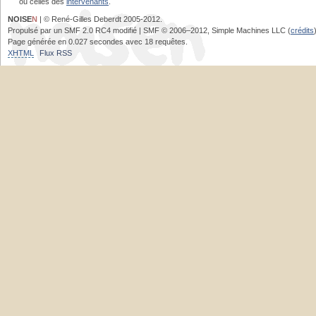
ou celles des
intervenants
.
NOISE
N
| © René-Gilles Deberdt 2005-2012.
Propulsé par un SMF 2.0 RC4 modifié | SMF © 2006–2012, Simple Machines LLC (
crédits
Page générée en 0.027 secondes avec 18 requêtes.
XHTML
Flux RSS