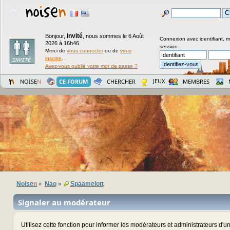
Invité
Bonjour,
,
nous sommes le 6 Août
Connexion avec identifiant, 
2026 à 16h46.
session
Merci de
vous connecter
ou de
vous
inscrire
.
Avez-vous oublié votre mot de passe ?
JEUX
NOISE
N
CE FORUM
CHERCHER
MEMBRES
Noise
n
Nao
Spaamelott
»
»
Signaler au modérateur
Utilisez cette fonction pour informer les modérateurs et administrateurs d'