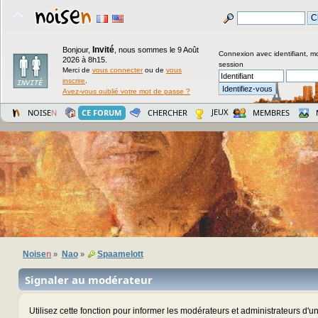
Invité
Bonjour,
,
nous sommes le 9 Août
Connexion avec identifiant, m
2026 à 8h15.
session
Merci de
vous connecter
ou de
vous
inscrire
.
Avez-vous oublié votre mot de passe ?
JEUX
NOISE
N
CE FORUM
CHERCHER
MEMBRES
Noise
n
Nao
Spaamelott
»
»
Signaler au modérateur
Utilisez cette fonction pour informer les modérateurs et administrateurs d'