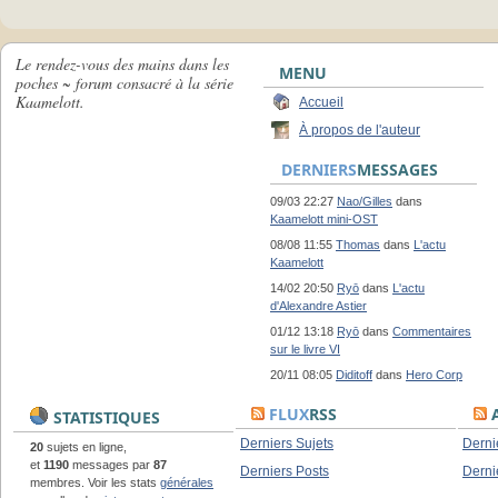
Le rendez-vous des mains dans les
MENU
poches ~ forum consacré à la série
Kaamelott.
Accueil
À propos de l'auteur
DERNIERS
MESSAGES
09/03 22:27
Nao/Gilles
dans
Kaamelott mini-OST
08/08 11:55
Thomas
dans
L'actu
Kaamelott
14/02 20:50
Ryō
dans
L'actu
d'Alexandre Astier
01/12 13:18
Ryō
dans
Commentaires
sur le livre VI
20/11 08:05
Diditoff
dans
Hero Corp
FLUX
RSS
A
STATISTIQUES
Derniers Sujets
Derni
20
sujets en ligne,
et
1190
messages par
87
Derniers Posts
Derni
membres. Voir les stats
générales