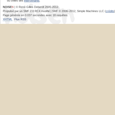
ou celles des
intervenants
.
NOISE
N
| © René-Gilles Deberdt 2005-2012.
Propulsé par un SMF 2.0 RC4 modifié | SMF © 2006–2012, Simple Machines LLC (
crédits
Page générée en 0.037 secondes avec 18 requêtes.
XHTML
Flux RSS