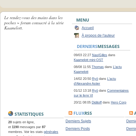
Le rendez-vous des mains dans les
MENU
poches ~ forum consacré à la série
Kaamelott.
Accueil
À propos de l'auteur
DERNIERS
MESSAGES
09/03 22:27
Nao/Gilles
dans
Kaamelott mini-OST
08/08 11:55
Thomas
dans
L'actu
Kaamelott
14/02 20:50
Ryō
dans
L'actu
d'Alexandre Astier
01/12 13:18
Ryō
dans
Commentaires
sur le livre VI
20/11 08:05
Diditoff
dans
Hero Corp
FLUX
RSS
A
STATISTIQUES
Derniers Sujets
Derni
20
sujets en ligne,
et
1190
messages par
87
Derniers Posts
Derni
membres. Voir les stats
générales