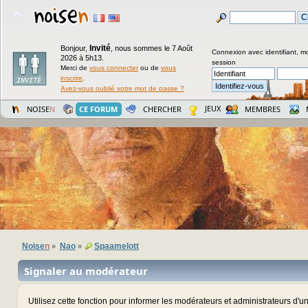
Invité
Bonjour,
,
nous sommes le 7 Août
Connexion avec identifiant, m
2026 à 5h13.
session
Merci de
vous connecter
ou de
vous
inscrire
.
Avez-vous oublié votre mot de passe ?
JEUX
NOISE
N
CE FORUM
CHERCHER
MEMBRES
Noise
n
Nao
Spaamelott
»
»
Signaler au modérateur
Utilisez cette fonction pour informer les modérateurs et administrateurs d'