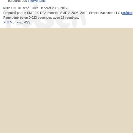
ou celles des
intervenants
.
NOISE
N
| © René-Gilles Deberdt 2005-2012.
Propulsé par un SMF 2.0 RC4 modifié | SMF © 2006–2012, Simple Machines LLC (
crédits
Page générée en 0.023 secondes avec 18 requêtes.
XHTML
Flux RSS