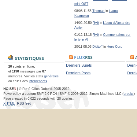
mini-OST
08/08 11:55
Thomas
in
L'actu
Kaamelott
14/02 20:50
Ryō
in
L'actu d'Alexandre
Astier
01/12 13:18
Ryō
in
Commentaires sur
le livre VI
20/11 08:05
Diditoff
in
Hero Corp
FLUX
RSS
A
STATISTIQUES
Derniers Sujets
Derni
20
sujets en ligne,
et
1190
messages par
87
Derniers Posts
Derni
membres. Voir les stats
générales
ou celles des
intervenants
.
NOISE
N
| © René-Gilles Deberdt 2005-2012.
Powered by a custom SMF 2.0 RC4 | SMF © 2006–2012, Simple Machines LLC (
credits
)
Page created in 0.022 seconds with 20 queries.
XHTML
RSS feed