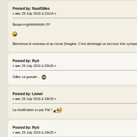
Posted by: Nao/Gilles
«
on:
29 July 2016 à 21h14 »
Beuarrrrrghhhhhhhhh !!!!!
Bienvenue le nouveau et au revoir j'imagine. C'est dommage on est tous très sympa
Posted by: Ryō
«
on:
29 July 2016 à 20h26 »
Gilles va gueuler...
Posted by: Lionel
«
on:
29 July 2016 à 18h33 »
La modération vu par Pat' !
Posted by: Ryō
«
on:
29 July 2016 à 18h25 »