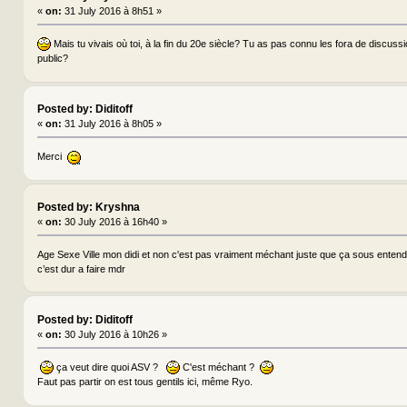
«
on:
31 July 2016 à 8h51 »
Mais tu vivais où toi, à la fin du 20e siècle? Tu as pas connu les fora de discus
public?
Posted by: Diditoff
«
on:
31 July 2016 à 8h05 »
Merci
Posted by: Kryshna
«
on:
30 July 2016 à 16h40 »
Age Sexe Ville mon didi et non c'est pas vraiment méchant juste que ça sous entend
c’est dur a faire mdr
Posted by: Diditoff
«
on:
30 July 2016 à 10h26 »
ça veut dire quoi ASV ?
C'est méchant ?
Faut pas partir on est tous gentils ici, même Ryo.