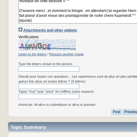
Attachments and other options
Verification:
Listen to the letters
/
Request another image
Type the letters shown in the picture:
Désolé pour toutes ces questions... Les spammeurs sont de plus en plus pénibl
quinze fois deux en toutes lettres ? (6 lettres):
Tapez "truc" puis "onze" en chiffres (sans espace):
shortcuts: hit alt+s to submit/post or alt+p to preview
Topic Summary