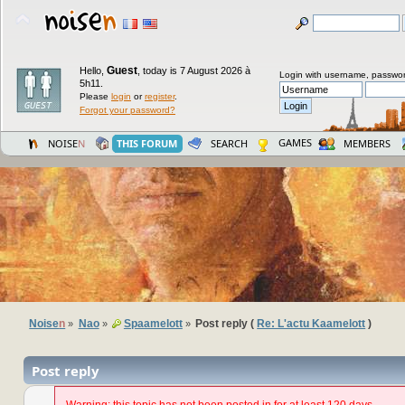
Guest
Hello,
,
today is 7 August 2026 à
Login with username, passwor
5h11.
Please
login
or
register
.
Forgot your password?
GAMES
NOISE
N
THIS FORUM
SEARCH
MEMBERS
Noise
n
Nao
Spaamelott
Post reply (
Re: L'actu Kaamelott
)
»
»
»
Post reply