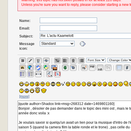
Warning: this topic has not been posted in for at least 120 days.
Unless you're sure you want to reply, please consider starting a new t
Name:
Email:
Subject:
Message
icon:
[more]