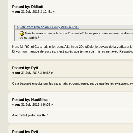
Posted by: Diditoff
«
on:
31 July 2016 à 12h51 »
Quote from Ryō on on 31 July 2016 à 8h51
Mais tu vivais où toi, à la fin du 20e siècle? Tu as pas connu les fora de discu
du net public?
Non. Ni IRC, ni Caramail, ni le reste. A la fin du 20e siècle, je buvais de la vodka et je 
Et vu mon manque de succès, c'est après que je me suis mis au net avec Respubl
Posted by: Ryō
«
on:
31 July 2016 à 9h18 »
Ca a basculé ensuite sur les caramails et compagnie, parce que les irc existaient a
Posted by: Nao/Gilles
«
on:
31 July 2016 à 9h05 »
Asv c'était plutôt sur IRC !
Posted by: Ryō