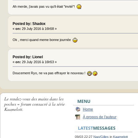
Ah merde, j'avais pas vu qu'il était "invité"!
Posted by: Shadox
«
on:
29 July 2016 à 16h58 »
Ok , merci quand meme bonne journée
Posted by: Lionel
«
on:
29 July 2016 à 16h53 »
Doucement Ryo, ne va pas effrayer le nouveau !
Le rendez-vous des mains dans les
MENU
poches ~ forum consacré à la série
Kaamelott.
Home
À propos de l'auteur
LATEST
MESSAGES
09/03 22:27
Nao/Gilles
in
Kaamelott