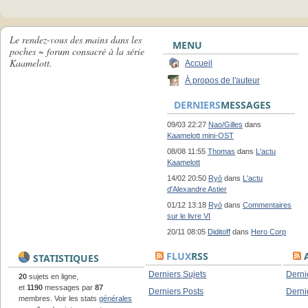
Le rendez-vous des mains dans les
MENU
poches ~ forum consacré à la série
Kaamelott.
Accueil
À propos de l'auteur
DERNIERS
MESSAGES
09/03 22:27
Nao/Gilles
dans
Kaamelott mini-OST
08/08 11:55
Thomas
dans
L'actu
Kaamelott
14/02 20:50
Ryō
dans
L'actu
d'Alexandre Astier
01/12 13:18
Ryō
dans
Commentaires
sur le livre VI
20/11 08:05
Diditoff
dans
Hero Corp
FLUX
RSS
A
STATISTIQUES
Derniers Sujets
Derni
20
sujets en ligne,
et
1190
messages par
87
Derniers Posts
Derni
membres. Voir les stats
générales