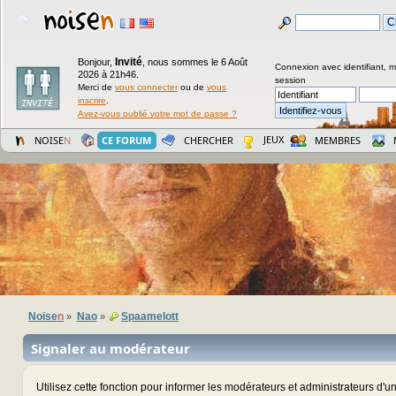
Invité
Bonjour,
,
nous sommes le 6 Août
Connexion avec identifiant, 
2026 à 21h46.
session
Merci de
vous connecter
ou de
vous
inscrire
.
Avez-vous oublié votre mot de passe ?
JEUX
NOISE
N
CE FORUM
CHERCHER
MEMBRES
Noise
n
Nao
Spaamelott
»
»
Signaler au modérateur
Utilisez cette fonction pour informer les modérateurs et administrateurs d'