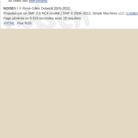
ou celles des
intervenants
.
NOISE
N
| © René-Gilles Deberdt 2005-2012.
Propulsé par un SMF 2.0 RC4 modifié | SMF © 2006–2012, Simple Machines LLC (
crédits
Page générée en 0.019 secondes avec 18 requêtes.
XHTML
Flux RSS