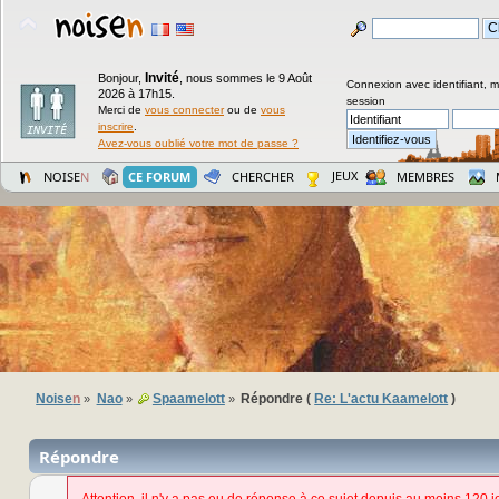
Invité
Bonjour,
,
nous sommes le 9 Août
Connexion avec identifiant, 
2026 à 17h15.
session
Merci de
vous connecter
ou de
vous
inscrire
.
Avez-vous oublié votre mot de passe ?
JEUX
NOISE
N
CE FORUM
CHERCHER
MEMBRES
Noise
n
Nao
Spaamelott
Répondre (
Re: L'actu Kaamelott
)
»
»
»
Répondre