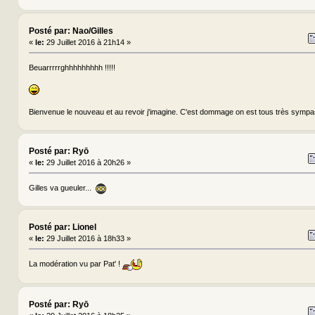
Posté par: Nao/Gilles
«
le:
29 Juillet 2016 à 21h14 »
Beuarrrrrghhhhhhhhh !!!!!
Bienvenue le nouveau et au revoir j'imagine. C'est dommage on est tous très sympa
Posté par: Ryō
«
le:
29 Juillet 2016 à 20h26 »
Gilles va gueuler...
Posté par: Lionel
«
le:
29 Juillet 2016 à 18h33 »
La modération vu par Pat' !
Posté par: Ryō