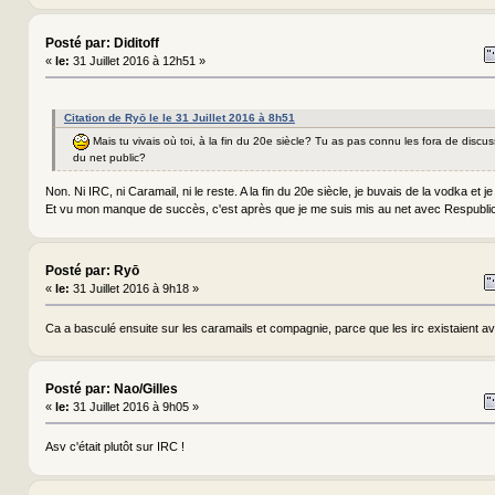
Posté par: Diditoff
«
le:
31 Juillet 2016 à 12h51 »
Citation de Ryō le le 31 Juillet 2016 à 8h51
Mais tu vivais où toi, à la fin du 20e siècle? Tu as pas connu les fora de discu
du net public?
Non. Ni IRC, ni Caramail, ni le reste. A la fin du 20e siècle, je buvais de la vodka et je 
Et vu mon manque de succès, c'est après que je me suis mis au net avec Respubl
Posté par: Ryō
«
le:
31 Juillet 2016 à 9h18 »
Ca a basculé ensuite sur les caramails et compagnie, parce que les irc existaient a
Posté par: Nao/Gilles
«
le:
31 Juillet 2016 à 9h05 »
Asv c'était plutôt sur IRC !