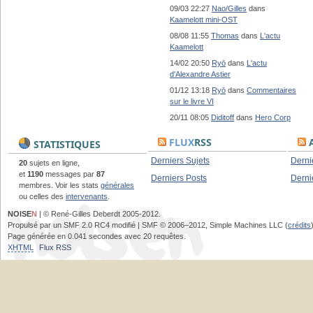
09/03 22:27
Nao/Gilles
dans
Kaamelott mini-OST
08/08 11:55
Thomas
dans
L'actu
Kaamelott
14/02 20:50
Ryō
dans
L'actu
d'Alexandre Astier
01/12 13:18
Ryō
dans
Commentaires
sur le livre VI
20/11 08:05
Diditoff
dans
Hero Corp
FLUX
RSS
A
STATISTIQUES
Derniers Sujets
Derni
20
sujets en ligne,
et
1190
messages par
87
Derniers Posts
Derni
membres. Voir les stats
générales
ou celles des
intervenants
.
NOISE
N
| © René-Gilles Deberdt 2005-2012.
Propulsé par un SMF 2.0 RC4 modifié | SMF © 2006–2012, Simple Machines LLC (
crédits
Page générée en 0.041 secondes avec 20 requêtes.
XHTML
Flux RSS