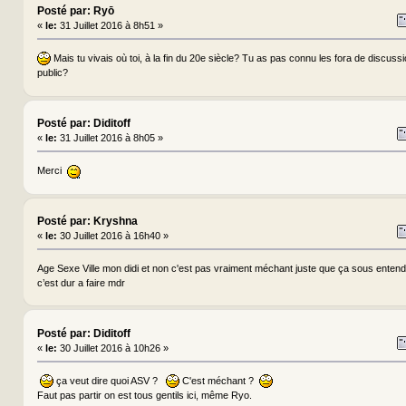
Posté par: Ryō
«
le:
31 Juillet 2016 à 8h51 »
Mais tu vivais où toi, à la fin du 20e siècle? Tu as pas connu les fora de discus
public?
Posté par: Diditoff
«
le:
31 Juillet 2016 à 8h05 »
Merci
Posté par: Kryshna
«
le:
30 Juillet 2016 à 16h40 »
Age Sexe Ville mon didi et non c'est pas vraiment méchant juste que ça sous entend
c’est dur a faire mdr
Posté par: Diditoff
«
le:
30 Juillet 2016 à 10h26 »
ça veut dire quoi ASV ?
C'est méchant ?
Faut pas partir on est tous gentils ici, même Ryo.