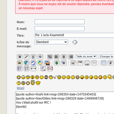
Attention, il n'y a pas eu de réponse à ce sujet depuis au moins 120 j
À moins que vous ne soyez sûr de vouloir répondre, pensez éventuel
un nouveau sujet.
Nom:
E-mail:
Titre:
Icône du
message:
[plus]