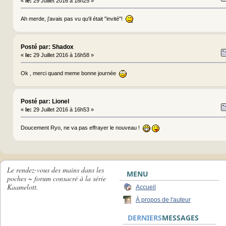
«
le:
29 Juillet 2016 à 18h25 »
Ah merde, j'avais pas vu qu'il était "invité"!
Posté par: Shadox
«
le:
29 Juillet 2016 à 16h58 »
Ok , merci quand meme bonne journée
Posté par: Lionel
«
le:
29 Juillet 2016 à 16h53 »
Doucement Ryo, ne va pas effrayer le nouveau !
Le rendez-vous des mains dans les
MENU
poches ~ forum consacré à la série
Kaamelott.
Accueil
À propos de l'auteur
DERNIERS
MESSAGES