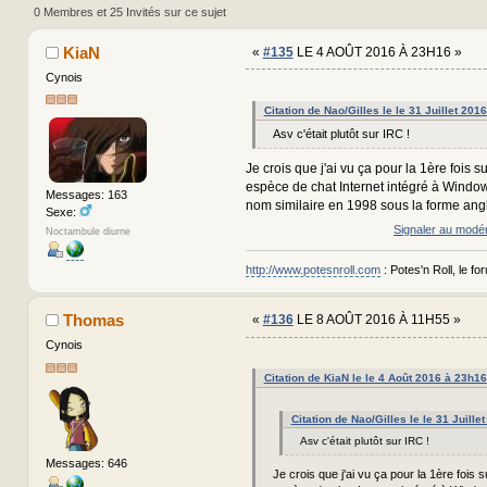
0 Membres et 25 Invités sur ce sujet
KiaN
«
#135
LE 4 AOÛT 2016 À 23H16 »
Cynois
Citation de Nao/Gilles le le 31 Juillet 201
Asv c'était plutôt sur IRC !
Je crois que j'ai vu ça pour la 1ère fois 
espèce de chat Internet intégré à Windo
Messages: 163
nom similaire en 1998 sous la forme an
Sexe:
Signaler au modé
Noctambule diurne
http://www.potesnroll.com
: Potes'n Roll, le for
Thomas
«
#136
LE 8 AOÛT 2016 À 11H55 »
Cynois
Citation de KiaN le le 4 Août 2016 à 23h16
Citation de Nao/Gilles le le 31 Juille
Asv c'était plutôt sur IRC !
Messages: 646
Je crois que j'ai vu ça pour la 1ère fois