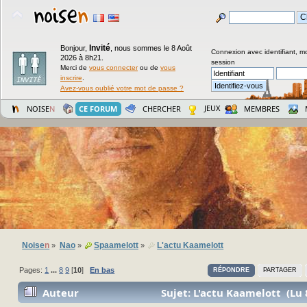
Invité
Bonjour,
,
nous sommes le 8 Août
Connexion avec identifiant, m
2026 à 8h21.
session
Merci de
vous connecter
ou de
vous
inscrire
.
Avez-vous oublié votre mot de passe ?
JEUX
NOISE
N
CE FORUM
CHERCHER
MEMBRES
Noise
n
Nao
Spaamelott
L'actu Kaamelott
»
»
»
Pages:
1
...
8
9
[
10
]
En bas
RÉPONDRE
PARTAGER
Auteur
Sujet: L'actu Kaamelott (Lu 