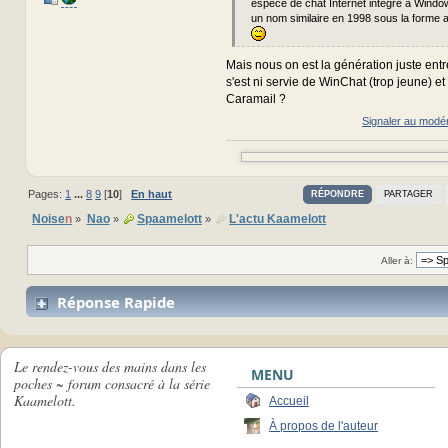
espèce de chat Internet intégré à Windo
un nom similaire en 1998 sous la forme 
Mais nous on est la génération juste entr
s'est ni servie de WinChat (trop jeune) et
Caramail ?
Signaler au modé
Pages:
1
...
8
9
[
10
]
En haut
RÉPONDRE
PARTAGER
Noise
n
Nao
Spaamelott
L'actu Kaamelott
»
»
»
Aller à:
Réponse Rapide
Le rendez-vous des mains dans les
MENU
poches ~ forum consacré à la série
Kaamelott.
Accueil
À propos de l'auteur