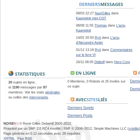
DERNIERS
MESSAGES
09/03 22:27
Nao/Gilles
dans
Kaamelott mini-OST
08/08 11:55
Thomas
dans
L'actu
Kaamelott
14/02 20:50
Ryō
dans
L'actu
d'Alexandre Astier
01/12 13:18
Ryō
dans
Commentaires
sur le livre VI
20/11 08:05
Diditoff
dans
Hero Corp
EN LIGNE
STATISTIQUES
Derni
0 Membres, 0 Robots et 25 Invités sur
20
sujets en ligne,
ce sujet
et
1190
messages par
87
Derni
membres. Voir les stats
générales
ou celles des
intervenants
.
AVEC
SITES
LIÉS
Derniers Sujets
Derniers Posts
NOISE
N
| © René-Gilles Deberdt 2005-2012.
Propulsé par un SMF 2.0 RC4 modifié | SMF © 2006–2012, Simple Machines LLC (
crédits
Page générée en 0.12 secondes avec 28 requêtes.
XHTML
Flux RSS