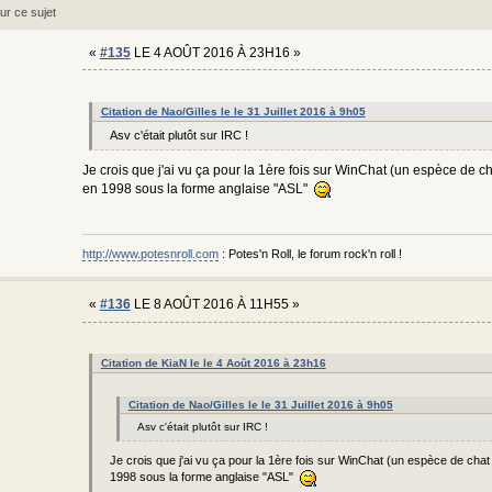
ur ce sujet
«
#135
LE 4 AOÛT 2016 À 23H16 »
Citation de Nao/Gilles le le 31 Juillet 2016 à 9h05
Asv c'était plutôt sur IRC !
Je crois que j'ai vu ça pour la 1ère fois sur WinChat (un espèce de c
en 1998 sous la forme anglaise "ASL"
http://www.potesnroll.com
: Potes'n Roll, le forum rock'n roll !
«
#136
LE 8 AOÛT 2016 À 11H55 »
Citation de KiaN le le 4 Août 2016 à 23h16
Citation de Nao/Gilles le le 31 Juillet 2016 à 9h05
Asv c'était plutôt sur IRC !
Je crois que j'ai vu ça pour la 1ère fois sur WinChat (un espèce de chat
1998 sous la forme anglaise "ASL"