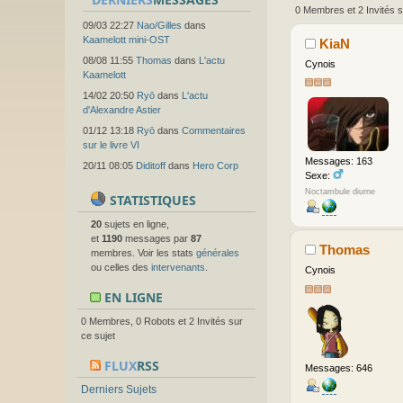
0 Membres et 2 Invités s
09/03 22:27
Nao/Gilles
dans
Kaamelott mini-OST
KiaN
08/08 11:55
Thomas
dans
L'actu
Cynois
Kaamelott
14/02 20:50
Ryō
dans
L'actu
d'Alexandre Astier
01/12 13:18
Ryō
dans
Commentaires
sur le livre VI
Messages: 163
20/11 08:05
Diditoff
dans
Hero Corp
Sexe:
Noctambule diurne
STATISTIQUES
20
sujets en ligne,
et
1190
messages par
87
Thomas
membres. Voir les stats
générales
ou celles des
intervenants
.
Cynois
EN LIGNE
0 Membres, 0 Robots et 2 Invités sur
ce sujet
FLUX
RSS
Messages: 646
Derniers Sujets