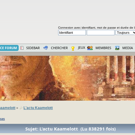
Connexion avec identifiant, mot de passe et durée de 
JEUX
CE FORUM
SIDEBAR
CHERCHER
MEMBRES
MEDIA
aamelott
L'actu Kaamelott
»
bas
Sujet: L'actu Kaamelott (Lu 838291 fois)