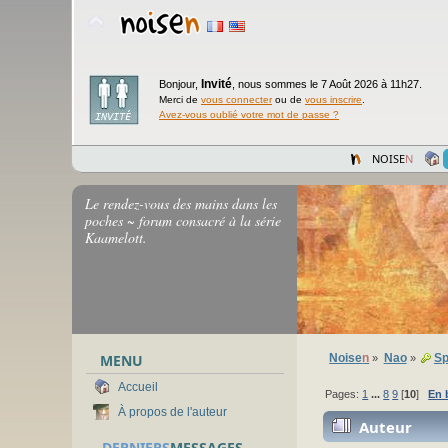
Invité
Bonjour,
,
nous sommes le 7 Août 2026 à 11h27.
Merci de
vous connecter
ou de
vous inscrire
.
Avez-vous oublié votre mot de passe ?
NOISE
N
Le rendez-vous des mains dans les
poches ~ forum consacré à la série
Kaamelott.
MENU
Noise
n
Nao
Sp
»
»
Accueil
Pages:
1
...
8
9
[
10
]
En 
À propos de l'auteur
Auteur
DERNIERS
MESSAGES