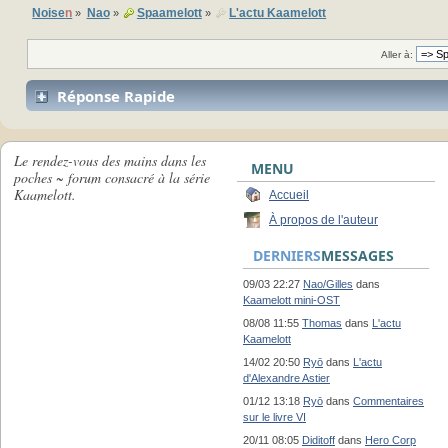
Noise
n
Nao
Spaamelott
L'actu Kaamelott
»
»
»
Aller à:
Réponse Rapide
Le rendez-vous des mains dans les
MENU
poches ~ forum consacré à la série
Kaamelott.
Accueil
À propos de l'auteur
DERNIERS
MESSAGES
09/03 22:27
Nao/Gilles
dans
Kaamelott mini-OST
08/08 11:55
Thomas
dans
L'actu
Kaamelott
14/02 20:50
Ryō
dans
L'actu
d'Alexandre Astier
01/12 13:18
Ryō
dans
Commentaires
sur le livre VI
20/11 08:05
Diditoff
dans
Hero Corp