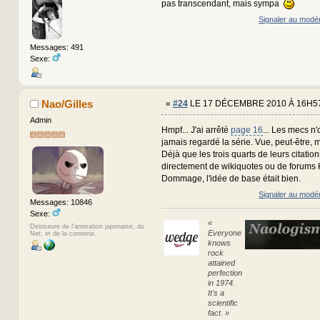
pas transcendant, mais sympa
Signaler au modé
Messages: 491
Sexe:
Nao/Gilles
«
#24
LE 17 DÉCEMBRE 2010 À 16H57
Admin
Hmpf... J'ai arrêté
page 16
... Les mecs n'
jamais regardé la série. Vue, peut-être, 
Déjà que les trois quarts de leurs citatio
directement de wikiquotes ou de forums K
Dommage, l'idée de base était bien.
Signaler au modé
Messages: 10846
Sexe:
«
Dinosaure de l'animation japonaise, du
Everyone
Net, et de la connerie.
knows
rock
attained
perfection
in 1974.
It's a
scientific
fact. »