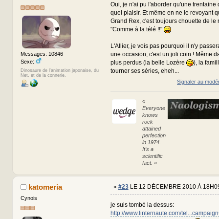
Oui, je n'ai pu l'aborder qu'une trentain
quel plaisir. Et même en ne le revoyant q
Grand Rex, c'est toujours chouette de le r
"Comme à la télé !!"
L'Allier, je vois pas pourquoi il n'y passer
une occasion, c'est un joli coin ! Même da
Messages: 10846
Sexe:
plus perdus (la belle Lozère
), la fami
tourner ses séries, eheh...
Dinosaure de l'animation japonaise, du
Net, et de la connerie.
Signaler au modé
«
Everyone
knows
rock
attained
perfection
in 1974.
It's a
scientific
fact. »
katomeria
«
#23
LE 12 DÉCEMBRE 2010 À 18H09
Cynois
je suis tombé la dessus:
http://www.linternaute.com/tel...camp