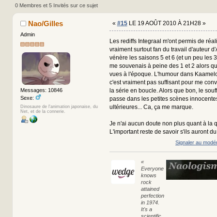
0 Membres et 5 Invités sur ce sujet
Nao/Gilles
«
#15
LE 19 AOÛT 2010 À 21H28 »
Admin
Les rediffs Integraal m'ont permis de réali
vraiment surtout fan du travail d'auteur d'
vénère les saisons 5 et 6 (et un peu les 3 
me souvenais à peine des 1 et 2 alors qu
vues à l'époque. L'humour dans Kaamelot
c'est vraiment pas suffisant pour me con
la série en boucle. Alors que bon, le souf
Messages: 10846
Sexe:
passe dans les petites scènes innocente
ultérieures... Ca, ça me marque.
Dinosaure de l'animation japonaise, du
Net, et de la connerie.
Je n'ai aucun doute non plus quant à la qu
L'important reste de savoir s'ils auront d
Signaler au modé
«
Everyone
knows
rock
attained
perfection
in 1974.
It's a
scientific