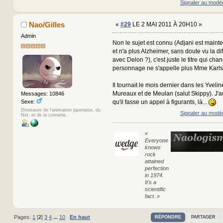
Signaler au modé
Nao/Gilles
«
#29
LE 2 MAI 2011 À 20H10 »
Admin
Non le sujet est connu (Adjani est main
et n'a plus Alzheimer, sans doute vu la di
avec Delon ?), c'est juste le titre qui ch
personnage ne s'appelle plus Mme Karlss
Il tournait le mois dernier dans les Yveli
Mureaux et de Meulan (salut Skippy). J'a
Messages: 10846
Sexe:
qu'il fasse un appel à figurants, là...
Dinosaure de l'animation japonaise, du
Signaler au modé
Net, et de la connerie.
«
Everyone
knows
rock
attained
perfection
in 1974.
It's a
scientific
fact. »
Pages:
1
[
2
]
3
4
...
10
En haut
RÉPONDRE
PARTAGER