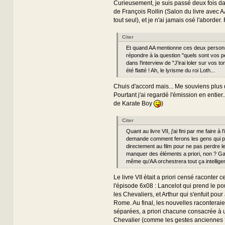
Curieusement, je suis passé deux fois da
de François Rollin (Salon du livre avec A
tout seul), et je n'ai jamais osé l'aborder.
Citer
Et quand AA mentionne ces deux perso
répondre à la question "quels sont vos p
dans l'interview de "J'irai loler sur vos tom
été flatté ! Ah, le lyrisme du roi Loth...
Chuis d'accord mais... Me souviens plus qu'
Pourtant j'ai regardé l'émission en entier
de Karate Boy
)
Citer
Quant au livre VII, j'ai fini par me faire à 
demande comment ferons les gens qui 
directement au film pour ne pas perdre le fi
manquer des éléments a priori, non ? 
même qu'AA orchestrera tout ça intellig
Le livre VII était a priori censé raconter 
l'épisode 6x08 : Lancelot qui prend le po
les Chevaliers, et Arthur qui s'enfuit pour 
Rome. Au final, les nouvelles raconteraie
séparées, a priori chacune consacrée à 
Chevalier (comme les gestes anciennes ?)