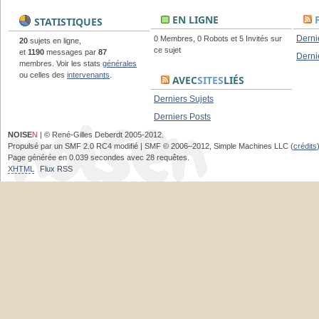
EN LIGNE
STATISTIQUES
Derni
0 Membres, 0 Robots et 5 Invités sur
20
sujets en ligne,
ce sujet
et
1190
messages par
87
Derni
membres. Voir les stats
générales
ou celles des
intervenants
.
AVEC
SITES
LIÉS
Derniers Sujets
Derniers Posts
NOISE
N
| © René-Gilles Deberdt 2005-2012.
Propulsé par un SMF 2.0 RC4 modifié | SMF © 2006–2012, Simple Machines LLC (
crédits
Page générée en 0.039 secondes avec 28 requêtes.
XHTML
Flux RSS