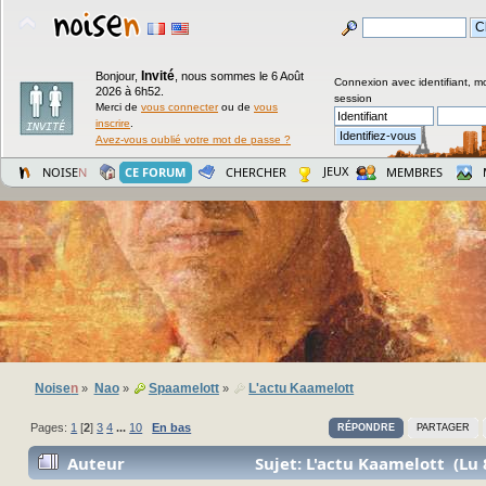
Invité
Bonjour,
,
nous sommes le 6 Août
Connexion avec identifiant, m
2026 à 6h52.
session
Merci de
vous connecter
ou de
vous
inscrire
.
Avez-vous oublié votre mot de passe ?
JEUX
NOISE
N
CE FORUM
CHERCHER
MEMBRES
Noise
n
Nao
Spaamelott
L'actu Kaamelott
»
»
»
Pages:
1
[
2
]
3
4
...
10
En bas
RÉPONDRE
PARTAGER
Auteur
Sujet: L'actu Kaamelott (Lu 