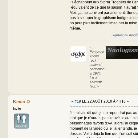
ils échappent aux Storm Troopers de Lanc
l'équivalent de ce que la saison 7 aurait r
Moi, ça me convient parfaitement. Surtout 
pas à se taper le graphisme indigeste de
on peut plus facilement imaginer la mise
même.
Signaler au modé
«
Everyone
knows
rock
attained
perfection
in 1974.
It's a
scientific
fact. »
Kevin.D
«
#19
LE 22 AOÛT 2010 À 4H16 »
Invité
Je m'étais dit que je ne répondrai pas a
tant que je n'aurais pas trouvé l'extrait tr
personnages favoris d'AA, alors j'ai cliq
moment de la vidéo où je l'ai entendu, je
dessus. Voilà déjà le lien que l'on soit sûr