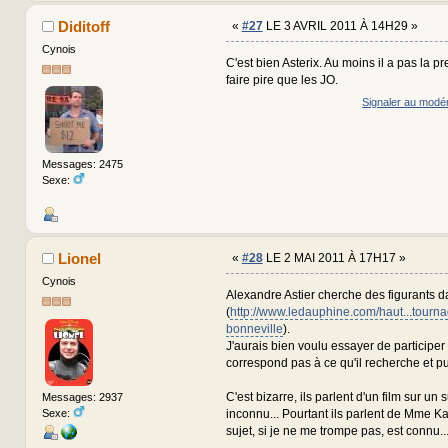
Diditoff
«
#27
LE 3 AVRIL 2011 À 14H29 »
Cynois
C'est bien Asterix. Au moins il a pas la pr
faire pire que les JO.
Signaler au modé
Messages: 2475
Sexe:
Lionel
«
#28
LE 2 MAI 2011 À 17H17 »
Cynois
Alexandre Astier cherche des figurants da
(
http://www.ledauphine.com/haut...tourn
bonneville
).
J'aurais bien voulu essayer de participer
correspond pas à ce qu'il recherche et pui
C'est bizarre, ils parlent d'un film sur un 
Messages: 2937
Sexe:
inconnu... Pourtant ils parlent de Mme Ka
sujet, si je ne me trompe pas, est connu..