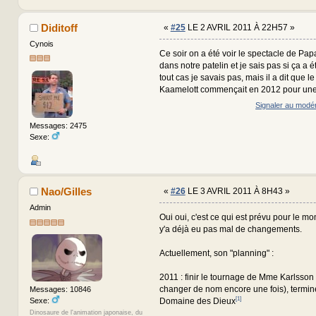
Diditoff
«
#25
LE 2 AVRIL 2011 À 22H57 »
Cynois
Ce soir on a été voir le spectacle de Pa
dans notre patelin et je sais pas si ça a é
tout cas je savais pas, mais il a dit que l
Kaamelott commençait en 2012 pour une 
Signaler au modé
Messages: 2475
Sexe:
Nao/Gilles
«
#26
LE 3 AVRIL 2011 À 8H43 »
Admin
Oui oui, c'est ce qui est prévu pour le mo
y'a déjà eu pas mal de changements.
Actuellement, son "planning" :
2011 : finir le tournage de Mme Karlsson 
changer de nom encore une fois), termine
Messages: 10846
[1]
Sexe:
Domaine des Dieux
Dinosaure de l'animation japonaise, du