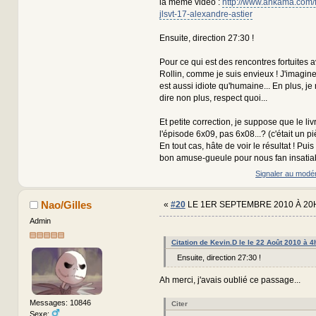
la même vidéo :
http://www.ankama.com/f
jlsvt-17-alexandre-astier
Ensuite, direction 27:30 !
Pour ce qui est des rencontres fortuites 
Rollin, comme je suis envieux ! J'imagin
est aussi idiote qu'humaine... En plus, je 
dire non plus, respect quoi...
Et petite correction, je suppose que le liv
l'épisode 6x09, pas 6x08...? (c'était un p
En tout cas, hâte de voir le résultat ! Puis
bon amuse-gueule pour nous fan insatiab
Signaler au modé
Nao/Gilles
«
#20
LE 1ER SEPTEMBRE 2010 À 20
Admin
Citation de Kevin.D le le 22 Août 2010 à 
Ensuite, direction 27:30 !
Ah merci, j'avais oublié ce passage...
Messages: 10846
Citer
Sexe: