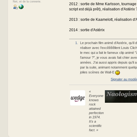
Net, et de la connerie.
2012 : sortie de Mme Karlsson, tournage
script est déjà prêt), réalisation d'Astérix 
2013 : sortie de Kaamelott, réalisation d'
2014 : sortie d'Astérix
1.
Le prochain film animé d'Astérix, qu'il
réaliser avec l'excêêêêllent Louis Clichy
le mec qui a fait le fameux clip animé "
l'amour ?", je vous avais fait chier av
années. J'ai aussi appris depuis qu'il
par la suite, animant notamment quel
jolies scènes de Wall-E
Signaler au modé
«
Everyone
knows
rock
attained
perfection
in 1974.
It's a
scientific
fact. »