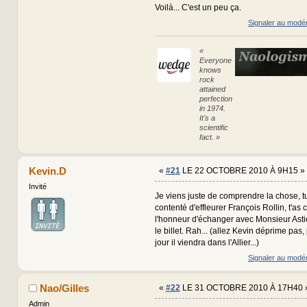
Voilà... C'est un peu ça.
Signaler au modé
«
Everyone
knows
rock
attained
perfection
in 1974.
It's a
scientific
fact. »
Kevin.D
«
#21
LE 22 OCTOBRE 2010 À 9H15 »
Invité
Je viens juste de comprendre la chose, tu
contenté d'effleurer François Rollin, t'as
l'honneur d'échanger avec Monsieur Astier
le billet. Rah... (allez Kevin déprime pas,
jour il viendra dans l'Allier...)
Signaler au modé
Nao/Gilles
«
#22
LE 31 OCTOBRE 2010 À 17H40 
Admin