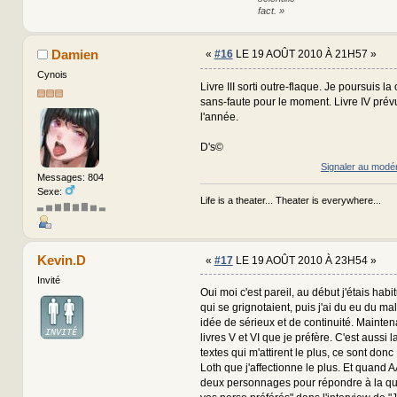
fact. »
Damien
«
#16
LE 19 AOÛT 2010 À 21H57 »
Cynois
Livre III sorti outre-flaque. Je poursuis l
sans-faute pour le moment. Livre IV prévu
l'année.
D's©
Signaler au modé
Messages: 804
Sexe:
Life is a theater... Theater is everywhere...
▃ ▅ ▆ ▇ ▆ ▇ ▅ ▃
Kevin.D
«
#17
LE 19 AOÛT 2010 À 23H54 »
Invité
Oui moi c'est pareil, au début j'étais hab
qui se grignotaient, puis j'ai du eu du mal
idée de sérieux et de continuité. Mainten
livres V et VI que je préfère. C'est aussi 
textes qui m'attirent le plus, ce sont donc
Loth que j'affectionne le plus. Et quand
deux personnages pour répondre à la que