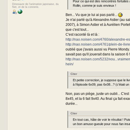
Pour ce qui est des rencontres fortuites
Dinosaure de l'animation japonaise, du
Rollin, comme je suis envieux !
Net, et de la connerie.
Ben... Vu que je lui ai pas parlé...
Je n'ai parlé qu'à Alexandre Astier (au sa
2007), à Simon Astier et à Aurélien Porteh
que c'est tout...
C'est raconté là et là :
http://nao.noisen.com/4760/alexandre-es
http://nao.noisen.com/4761/plein-de-livre
oublié que j'avais aussi vu Pierre Mondy.
savait pas qu'il jouerait dans la saison 6 !
http://nao.noisen.com/5232/vou...vraimen
hein/
Citer
Et petite correction, je suppose que le liv
à l'épisode 6x09, pas 6x08...? (c'était un
Non, pas un piège, juste un oubli... C'est 
8x45, et la 6 fait 9x40. Au final ça fait 
durée...
Citer
En tout cas, hâte de voir le résultat ! Pui
un bon amuse-gueule pour nous fan insat