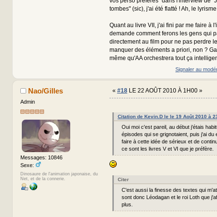
vos perso préférés" dans l'interview de "J'
tombes" (sic), j'ai été flatté ! Ah, le lyrisme
Quant au livre VII, j'ai fini par me faire à 
demande comment ferons les gens qui p
directement au film pour ne pas perdre le fi
manquer des éléments a priori, non ? G
même qu'AA orchestrera tout ça intellig
Signaler au modé
Nao/Gilles
«
#18
LE 22 AOÛT 2010 À 1H00 »
Admin
Citation de Kevin.D le le 19 Août 2010 à 
Oui moi c'est pareil, au début j'étais habi
épisodes qui se grignotaient, puis j'ai d
faire à cette idée de sérieux et de contin
ce sont les livres V et VI que je préfère.
Messages: 10846
Sexe:
Dinosaure de l'animation japonaise, du
Net, et de la connerie.
Citer
C'est aussi la finesse des textes qui m'att
sont donc Léodagan et le roi Loth que j'af
plus.