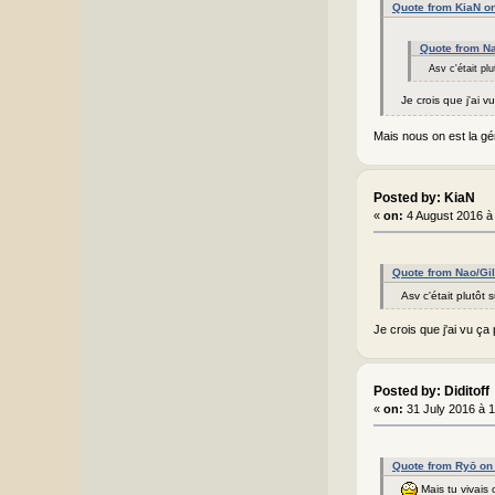
Quote from KiaN o
Quote from Na
Asv c'était plu
Je crois que j'ai 
Mais nous on est la gén
Posted by: KiaN
«
on:
4 August 2016 à
Quote from Nao/Gil
Asv c'était plutôt s
Je crois que j'ai vu ç
Posted by: Diditoff
«
on:
31 July 2016 à 
Quote from Ryō on
Mais tu vivais 