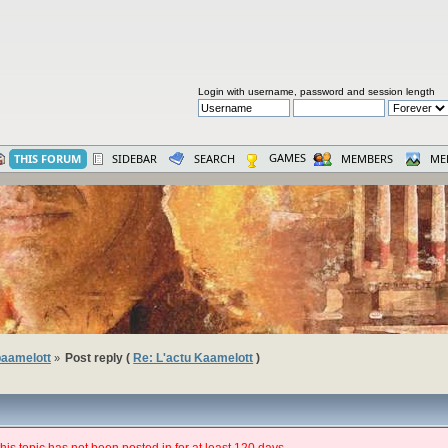
Login with username, password and session length
GAMES
THIS FORUM
SIDEBAR
SEARCH
MEMBERS
ME
aamelott
Post reply (
Re: L'actu Kaamelott
)
»