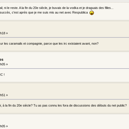
, ni le reste. A la fin du 20e siècle, je buvais de la vodka et je draguais des filles...
uccès, c'est après que je me suis mis au net avec Respublica
9h18 »
ur les caramails et compagnie, parce que les irc existaient avant, non?
les
9h05 »
RC !
8h51 »
oi, à la fin du 20e siècle? Tu as pas connu les fora de discussions des débuts du net public?
8h05 »