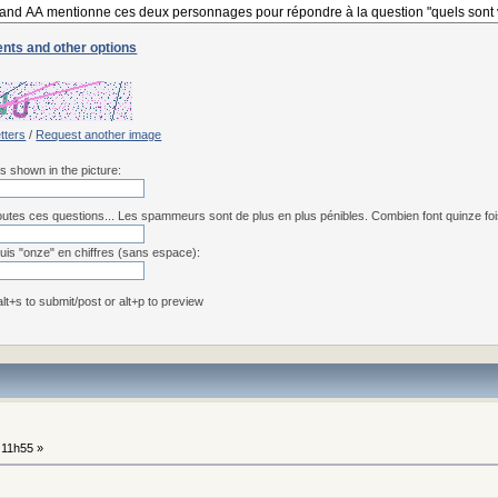
nts and other options
etters
/
Request another image
rs shown in the picture:
utes ces questions... Les spammeurs sont de plus en plus pénibles. Combien font quinze fois 
uis "onze" en chiffres (sans espace):
 alt+s to submit/post or alt+p to preview
 11h55 »