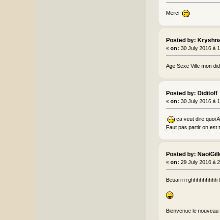
Merci
Posted by: Kryshn
«
on:
30 July 2016 à 
Age Sexe Ville mon did
Posted by: Diditoff
«
on:
30 July 2016 à 
ça veut dire quoi
Faut pas partir on est 
Posted by: Nao/Gil
«
on:
29 July 2016 à 
Beuarrrrrghhhhhhhhh !!
Bienvenue le nouveau e