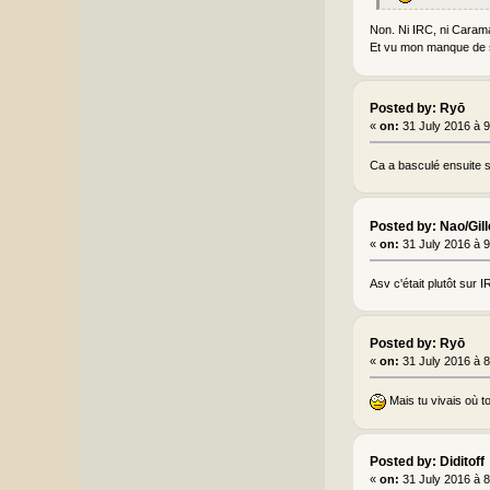
Non. Ni IRC, ni Caramail
Et vu mon manque de s
Posted by: Ryō
«
on:
31 July 2016 à 
Ca a basculé ensuite s
Posted by: Nao/Gil
«
on:
31 July 2016 à 
Asv c'était plutôt sur I
Posted by: Ryō
«
on:
31 July 2016 à 
Mais tu vivais où t
Posted by: Diditoff
«
on:
31 July 2016 à 