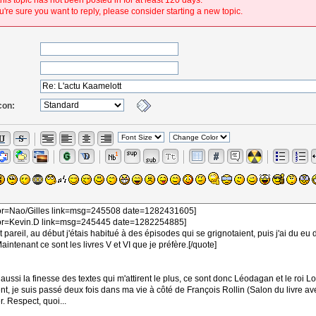
his topic has not been posted in for at least 120 days.
're sure you want to reply, please consider starting a new topic.
con: