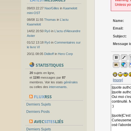
Warning: t
Unless you
09/03 22:27
Nao/Gilles
in
Kaamelott
mini-OST
08/08 11:55
Thomas
in
L'actu
Name:
Kaamelott
Email:
14/02 20:50
Ryō
in
L'actu d'Alexandre
Astier
Subject:
01/12 13:18
Ryō
in
Commentaires sur
Message i
le livre VI
20/11 08:05
Diditoff
in
Hero Corp
STATISTIQUES
20
sujets en ligne,
et
1190
messages par
87
[more]
membres. Voir les stats
générales
ou celles des
intervenants
.
FLUX
RSS
Derniers Sujets
Derniers Posts
AVEC
SITES
LIÉS
Derniers Sujets