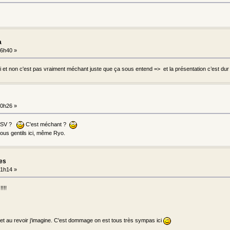
a
16h40 »
i et non c'est pas vraiment méchant juste que ça sous entend => et la présentation c’est dur 
10h26 »
 ASV ?
C'est méchant ?
tous gentils ici, même Ryo.
les
21h14 »
!!!
t au revoir j'imagine. C'est dommage on est tous très sympas ici