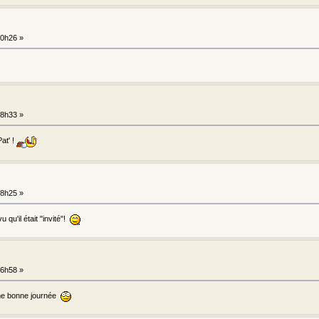
20h26 »
18h33 »
at' !
18h25 »
 qu'il était "invité"!
16h58 »
me bonne journée