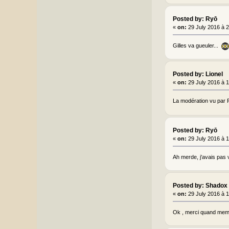
Posted by: Ryō
«
on:
29 July 2016 à 
Gilles va gueuler...
Posted by: Lionel
«
on:
29 July 2016 à 
La modération vu par P
Posted by: Ryō
«
on:
29 July 2016 à 
Ah merde, j'avais pas vu
Posted by: Shadox
«
on:
29 July 2016 à 
Ok , merci quand me