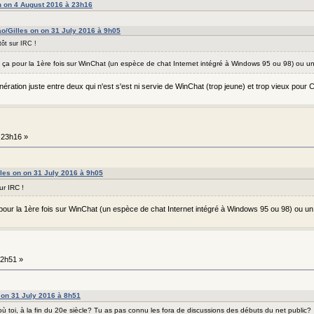
n on 4 August 2016 à 23h16
o/Gilles on on 31 July 2016 à 9h05
tôt sur IRC !
vu ça pour la 1ère fois sur WinChat (un espèce de chat Internet intégré à Windows 95 ou 98) ou 
ération juste entre deux qui n'est s'est ni servie de WinChat (trop jeune) et trop vieux pour 
 23h16 »
les on on 31 July 2016 à 9h05
ur IRC !
a pour la 1ère fois sur WinChat (un espèce de chat Internet intégré à Windows 95 ou 98) ou 
12h51 »
 on 31 July 2016 à 8h51
où toi, à la fin du 20e siècle? Tu as pas connu les fora de discussions des débuts du net public?