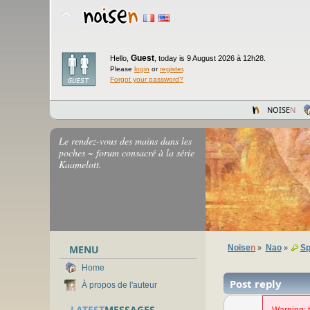
Guest
Hello,
,
today is 9 August 2026 à 12h28.
Please
login
or
register
.
Forgot your password?
NOISE
N
Le rendez-vous des mains dans les
poches ~ forum consacré à la série
Kaamelott.
MENU
Noise
n
Nao
Sp
»
»
Home
Post reply
À propos de l'auteur
LATEST
MESSAGES